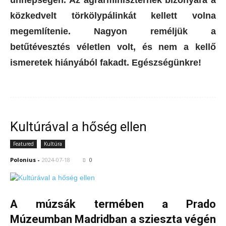
közkedvelt törkölypálinkát kellett volna
megemlítenie. Nagyon reméljük a
betűtévesztés véletlen volt, és nem a kellő
ismeretek hiányából fakadt. Egészségünkre!
Kultúrával a hőség ellen
Featured
Kultúra
Polonius
-
2024-07-18
0
A múzsák termében a Prado
Múzeumban Madridban a szieszta végén