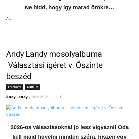
Ne hidd, hogy így marad örökre…
A.L.
Andy Landy mosolyalbuma –
Választási ígéret v. Őszinte
beszéd
Featured
Kultúra
Andy Landy
-
2024-08-28
0
2026-os választásoknál jó lesz vigyázni! Oda
kell majd figyelni minden szóra, hiszen egy