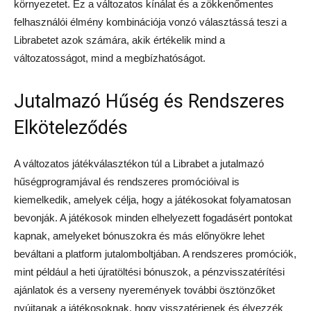
környezetet. Ez a változatos kínálat és a zökkenőmentes
felhasználói élmény kombinációja vonzó választássá teszi a
Librabetet azok számára, akik értékelik mind a
változatosságot, mind a megbízhatóságot.
Jutalmazó Hűség és Rendszeres
Elköteleződés
A változatos játékválasztékon túl a Librabet a jutalmazó
hűségprogramjával és rendszeres promócióival is
kiemelkedik, amelyek célja, hogy a játékosokat folyamatosan
bevonják. A játékosok minden elhelyezett fogadásért pontokat
kapnak, amelyeket bónuszokra és más előnyökre lehet
beváltani a platform jutalomboltjában. A rendszeres promóciók,
mint például a heti újratöltési bónuszok, a pénzvisszatérítési
ajánlatok és a verseny nyeremények további ösztönzőket
nyújtanak a játékosoknak, hogy visszatérjenek és élvezzék