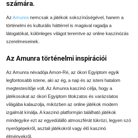
számára.
Az
Amunra
nemcsak a játékok sokszínűségével, hanem a
történelmi és kulturális háttérrel is magával ragadja a
látogatókat, különleges világot teremtve az online kaszinózás
szerelmeseinek.
Az Amunra történelmi inspirációi
Az Amunra névadója Amon-Ré, az ókori Egyiptom egyik
legfontosabb istene, aki az ég, a nap és az isteni hatalom
megtestesítője volt. Az Amunra kaszinó célja, hogy a
játékosokat az ókori Egyiptom titokzatos és varázslatos
világába kalauzolja, miközben az online játékok modern
izgalmát kínálja. A kaszinó platformján található játékok
mindegyike ezt az egyedülálló atmoszférát tükrözi, legyen szó
nyerőgépekről, asztali játékokról vagy élő kaszinó
élményekről.