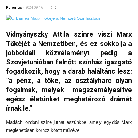
Polonius
-
2024-09-16
0
Vidnyányszky Attila színre viszi Marx
Tőkéjét a Nemzetiben, és ez sokkolja a
jobboldali közvéleményt pedig a
Szovjetunióban felnőtt színház igazgató
fogadkozik, hogy a darab haláltánc lesz:
”a pénz, a tőke, az osztályharc olyan
fogalmak, melyek megszemélyesítve
egész életünket meghatározó drámát
írnak le.”
Madách londoni színe juthat eszünkbe, amely egyidős Marx
meglehetősen korhoz kötött művével.