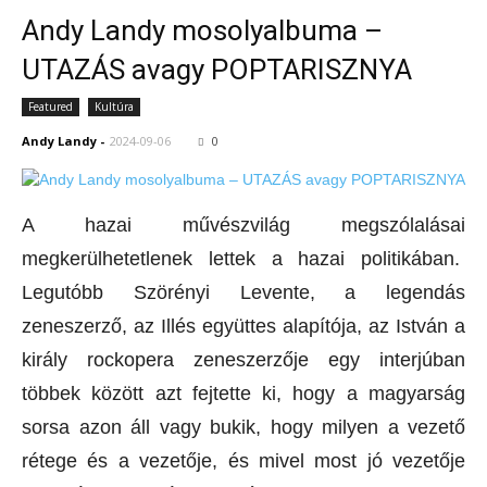
Andy Landy mosolyalbuma –
UTAZÁS avagy POPTARISZNYA
Featured
Kultúra
Andy Landy
-
2024-09-06
0
A hazai művészvilág megszólalásai
megkerülhetetlenek lettek a hazai politikában.
Legutóbb Szörényi Levente, a legendás
zeneszerző, az Illés együttes alapítója, az István a
király rockopera zeneszerzője egy interjúban
többek között azt fejtette ki, hogy a magyarság
sorsa azon áll vagy bukik, hogy milyen a vezető
rétege és a vezetője, és mivel most jó vezetője