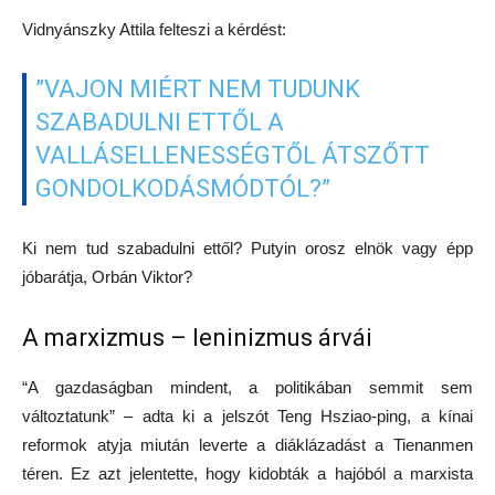
Vidnyánszky Attila felteszi a kérdést:
”VAJON MIÉRT NEM TUDUNK
SZABADULNI ETTŐL A
VALLÁSELLENESSÉGTŐL ÁTSZŐTT
GONDOLKODÁSMÓDTÓL?”
Ki nem tud szabadulni ettől? Putyin orosz elnök vagy épp
jóbarátja, Orbán Viktor?
A marxizmus – leninizmus árvái
“A gazdaságban mindent, a politikában semmit sem
változtatunk” – adta ki a jelszót Teng Hsziao-ping, a kínai
reformok atyja miután leverte a diáklázadást a Tienanmen
téren. Ez azt jelentette, hogy kidobták a hajóból a marxista