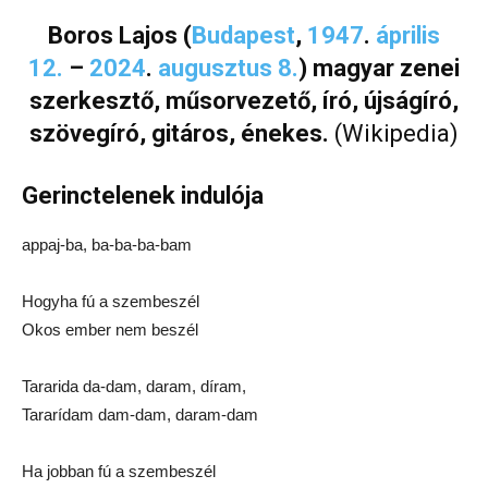
Boros Lajos (
Budapest
,
1947
.
április
12.
–
2024
.
augusztus 8.
) magyar zenei
szerkesztő, műsorvezető, író, újságíró,
szövegíró, gitáros, énekes.
(Wikipedia)
Gerinctelenek indulója
appaj-ba, ba-ba-ba-bam
Hogyha fú a szembeszél
Okos ember nem beszél
Tararida da-dam, daram, díram,
Tararídam dam-dam, daram-dam
Ha jobban fú a szembeszél