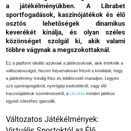
a játékélményükben. A Librabet
sportfogadások, kaszinójátékok és élő
osztós lehetőségek dinamikus
keverékét kínálja, és olyan széles
közönséget szolgál ki, akik valami
többre vágynak a megszokottaknál.
Ez a platform ideális azoknak a játékosoknak, akik értékelik a
változatosságot, hiszen folyamatosan frissíti a kínálatát, hogy
a játékélmény mindig friss és lebilincselő maradjon. Legyen
szó sportrajongókról, nyerőgép kedvelőkről, vagy élő
kaszinójátékok szerelmeseiről, a
Librabet
minden játékos
egyedi ízléséhez igazodik.
Változatos Játékélmények:
Virtuális Sportoktól az Élő