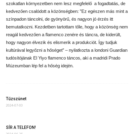
szokatlan környezetben nem lesz megfelelő a fogadtatás, de
kedvezően csalódott a közönségben: ”Ez egészen más mint a
színpadon táncolni, de gyönyörű, és nagyon jó érzés itt
bemutatkozni. Kezdetben tartottam tőle, hogy a közönség nem
reagál kedvezően a flamenco zenére és táncra, de kiderült,
hogy nagyon élvezik és elismerik a produkciót. Így tudjuk
kultúrával legyőzni a hőséget” – nyilatkozta a londoni Guardian
tudósítójának El Yiyo flamenco táncos, aki a madridi Prado
Múzeumban lép fel a hőség idején.
Tűzszünet
2024-07-03
SÍR A TELEFON!
2024-06-25