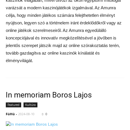
kaszinók világában, mivel ötvözi az ókori egyiptomi mitológia
varázsát a modern kaszinójátékok izgalmával. Az Amunra
célja, hogy minden játékos számára felejthetetlen élményt
nyújtson, legyen szó a történelem iránt érdeklődőkről vagy az
online játékok szerelmeseiről. Az Amunra egyedülálló
koncepciójával és innovatív megközelítésével a jövőben is
jelentős szerepet játszik majd az online szórakoztatás terén,
tovább gazdagítva az online kaszinók kínálatát és
élményvilágát.
In memoriam Boros Lajos
Featured
Kultúra
FüHü
-
2024-08-10
0