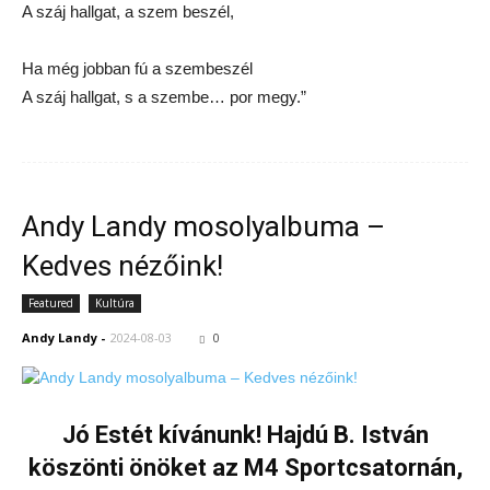
A száj hallgat, a szem beszél,
Ha még jobban fú a szembeszél
A száj hallgat, s a szembe… por megy.”
Andy Landy mosolyalbuma –
Kedves nézőink!
Featured
Kultúra
Andy Landy
-
2024-08-03
0
Jó Estét kívánunk! Hajdú B. István
köszönti önöket az M4 Sportcsatornán,