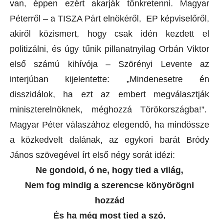
van, éppen ezért akarják tönkretenni. Magyar
Péterről – a TISZA Párt elnökéről, EP képviselőről,
akiről közismert, hogy csak idén kezdett el
politizálni, és úgy tűnik pillanatnyilag Orbán Viktor
első számú kihívója – Szörényi Levente az
interjúban kijelentette: „Mindenesetre én
disszidálok, ha ezt az embert megválasztják
miniszterelnöknek, méghozzá Törökországba!”.
Magyar Péter válaszához elegendő, ha mindössze
a közkedvelt dalának, az egykori barát Bródy
János szövegével írt első négy sorát idézi:
Ne gondold, ó ne, hogy tied a világ,
Nem fog mindig a szerencse könyörögni
hozzád
És ha még most tied a szó,