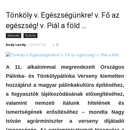
Tönköly v. Egészségünkre! v. Fő az
egészség! v. Piál a föld …
Featured
Kultúra
Andy Landy
-
2024-07-24
0
A 11. alkalommal megrendezett Országos
Pálinka- és Tönkölypálinka Verseny kiemelten
hozzájárul a magyar pálinkakultúra építéséhez,
a fogyasztók tájékozódásának elősegítéséhez,
valamint nemzeti italunk hitelének és
ismertségének erősítéséhez – mondta Nagy
István agrárminiszter a verseny díjátadó
ünnepségén. Az agrárminiszternek bizonyára a