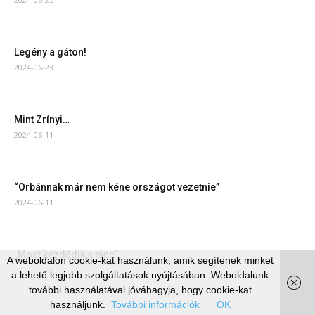
Legény a gáton!
2024-06-23
Mint Zrínyi…
2024-06-11
“Orbánnak már nem kéne országot vezetnie”
2024-06-11
„Most kezdődik a tánc”
A weboldalon cookie-kat használunk, amik segítenek minket
2024-06-10
a lehető legjobb szolgáltatások nyújtásában. Weboldalunk
további használatával jóváhagyja, hogy cookie-kat
használjunk.
További információk
OK