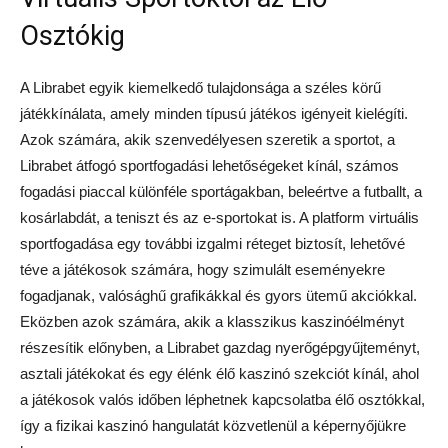
Osztókig
A Librabet egyik kiemelkedő tulajdonsága a széles körű
játékkínálata, amely minden típusú játékos igényeit kielégíti.
Azok számára, akik szenvedélyesen szeretik a sportot, a
Librabet átfogó sportfogadási lehetőségeket kínál, számos
fogadási piaccal különféle sportágakban, beleértve a futballt, a
kosárlabdát, a teniszt és az e-sportokat is. A platform virtuális
sportfogadása egy további izgalmi réteget biztosít, lehetővé
téve a játékosok számára, hogy szimulált eseményekre
fogadjanak, valósághű grafikákkal és gyors ütemű akciókkal.
Eközben azok számára, akik a klasszikus kaszinóélményt
részesítik előnyben, a Librabet gazdag nyerőgépgyűjteményt,
asztali játékokat és egy élénk élő kaszinó szekciót kínál, ahol
a játékosok valós időben léphetnek kapcsolatba élő osztókkal,
így a fizikai kaszinó hangulatát közvetlenül a képernyőjükre