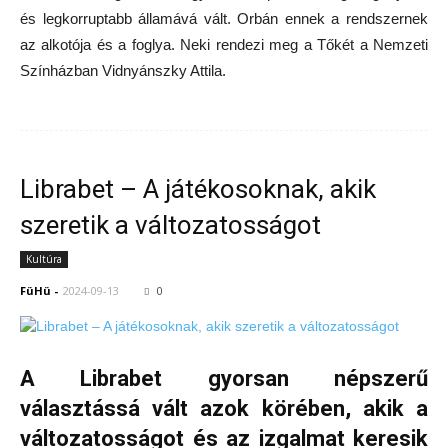
és legkorruptabb államává vált. Orbán ennek a rendszernek
az alkotója és a foglya. Neki rendezi meg a Tőkét a Nemzeti
Színházban Vidnyánszky Attila.
Librabet – A játékosoknak, akik
szeretik a változatosságot
Kultúra
FüHü
-
2024-09-13
0
A Librabet gyorsan népszerű
választássá vált azok körében, akik a
változatosságot és az izgalmat keresik