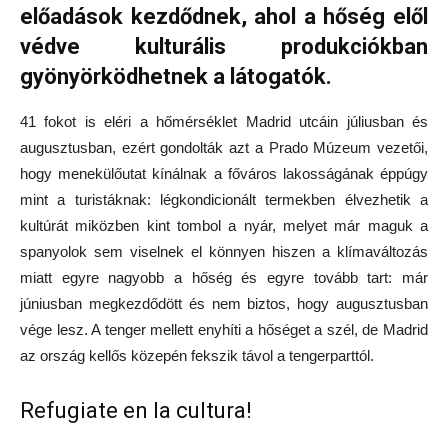
előadások kezdődnek, ahol a hőség elől
védve kulturális produkciókban
gyönyörködhetnek a látogatók.
41 fokot is eléri a hőmérséklet Madrid utcáin júliusban és
augusztusban, ezért gondolták azt a Prado Múzeum vezetői,
hogy menekülőutat kínálnak a főváros lakosságának éppúgy
mint a turistáknak: légkondicionált termekben élvezhetik a
kultúrát miközben kint tombol a nyár, melyet már maguk a
spanyolok sem viselnek el könnyen hiszen a klímaváltozás
miatt egyre nagyobb a hőség és egyre tovább tart: már
júniusban megkezdődött és nem biztos, hogy augusztusban
vége lesz. A tenger mellett enyhíti a hőséget a szél, de Madrid
az ország kellős közepén fekszik távol a tengerparttól.
Refugiate en la cultura!