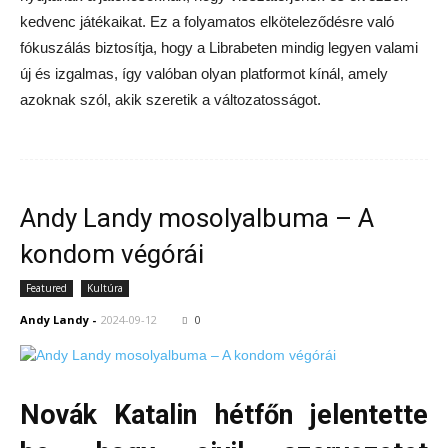
kedvenc játékaikat. Ez a folyamatos elköteleződésre való
fókuszálás biztosítja, hogy a Librabeten mindig legyen valami
új és izgalmas, így valóban olyan platformot kínál, amely
azoknak szól, akik szeretik a változatosságot.
Andy Landy mosolyalbuma – A
kondom végórái
Featured
Kultúra
Andy Landy
-
2024-09-12
0
Novák Katalin hétfőn jelentette