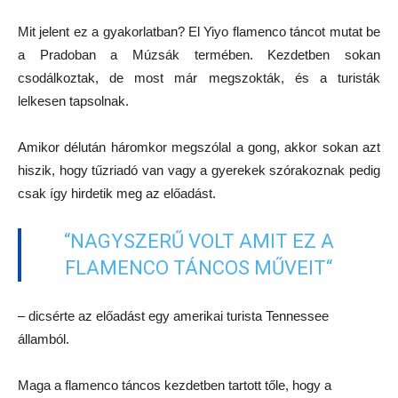
Mit jelent ez a gyakorlatban? El Yiyo flamenco táncot mutat be
a Pradoban a Múzsák termében. Kezdetben sokan
csodálkoztak, de most már megszokták, és a turisták
lelkesen tapsolnak.
Amikor délután háromkor megszólal a gong, akkor sokan azt
hiszik, hogy tűzriadó van vagy a gyerekek szórakoznak pedig
csak így hirdetik meg az előadást.
“NAGYSZERŰ VOLT AMIT EZ A
FLAMENCO TÁNCOS MŰVEIT“
– dicsérte az előadást egy amerikai turista Tennessee
államból.
Maga a flamenco táncos kezdetben tartott tőle, hogy a