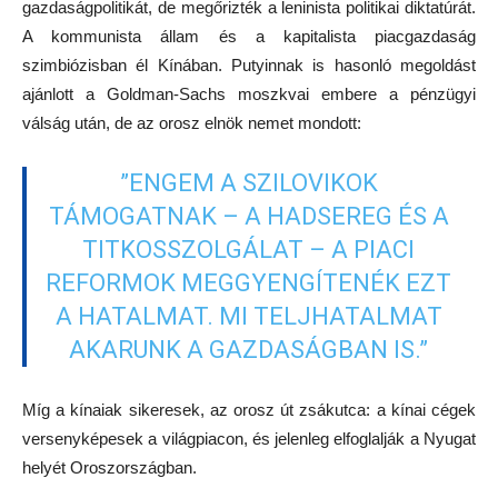
gazdaságpolitikát, de megőrizték a leninista politikai diktatúrát.
A kommunista állam és a kapitalista piacgazdaság
szimbiózisban él Kínában. Putyinnak is hasonló megoldást
ajánlott a Goldman-Sachs moszkvai embere a pénzügyi
válság után, de az orosz elnök nemet mondott:
”ENGEM A SZILOVIKOK
TÁMOGATNAK – A HADSEREG ÉS A
TITKOSSZOLGÁLAT – A PIACI
REFORMOK MEGGYENGÍTENÉK EZT
A HATALMAT. MI TELJHATALMAT
AKARUNK A GAZDASÁGBAN IS.”
Míg a kínaiak sikeresek, az orosz út zsákutca: a kínai cégek
versenyképesek a világpiacon, és jelenleg elfoglalják a Nyugat
helyét Oroszországban.