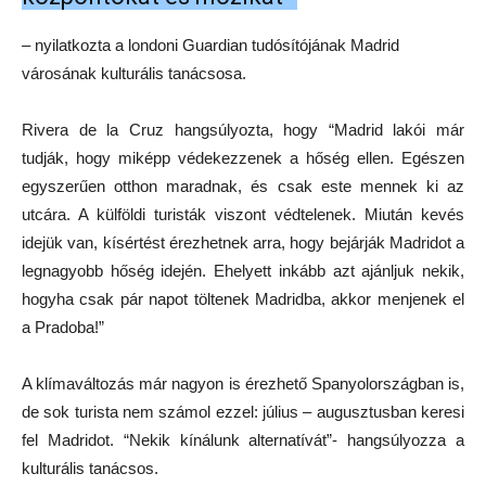
– nyilatkozta a londoni Guardian tudósítójának Madrid
városának kulturális tanácsosa.
Rivera de la Cruz hangsúlyozta, hogy “Madrid lakói már
tudják, hogy miképp védekezzenek a hőség ellen. Egészen
egyszerűen otthon maradnak, és csak este mennek ki az
utcára. A külföldi turisták viszont védtelenek. Miután kevés
idejük van, kísértést érezhetnek arra, hogy bejárják Madridot a
legnagyobb hőség idején. Ehelyett inkább azt ajánljuk nekik,
hogyha csak pár napot töltenek Madridba, akkor menjenek el
a Pradoba!”
A klímaváltozás már nagyon is érezhető Spanyolországban is,
de sok turista nem számol ezzel: július – augusztusban keresi
fel Madridot. “Nekik kínálunk alternatívát”- hangsúlyozza a
kulturális tanácsos.