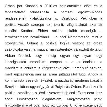
Orbán járt Kínában a 2010-es hatalomváltás előtt, és a
tapasztalatait felhasználta a nemzeti együttműködés
rendszerének kialakításakor is. Csakhogy Pekingben a
politika vezető szerepe azt jelenti: világhatalmat akarnak
csinálni Kínából! Ebben sokkal inkább modelljük –
természetesen bevallatlanul – a náci Németország mint a
Szovjetunió. Orbánt a politikai logika viszont az orosz
zsákutcába viszi: a magyar miniszterelnök választott diktátor.
Abban érdekel, hogy mindig legyen egy olyan nagy
kiszolgáltatott társadalmi csoport – a proletariátus a
marxizmus-leninizmus kifejezésével élve – amely rá szavaz,
mert egzisztenciálisan az állam juttatásaitól függ. Ahogy a
kommunista vezetők fékezték a gazdaság modernizálását a
Szovjetunióban ugyanígy jár el Putyin és Orbán. Rendszerük
politikai stabilitása a jövő elvesztését jelenti. Ezért nem lesz
soha Oroszország világhatalom, Magyarország pedig
leküzdötte magát oda, hogy az Európai Unió legszegényebb