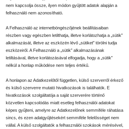
nem kapcsolja össze, ilyen módon gyűjtött adatok alapján a
felhasználó nem azonosítható.
A Felhasználó az internetböngészőjének beállításaiban
részben vagy egészben letilthatja, illetve korlátozhatja a „sütik”
alkalmazását, illetve az eszközén lévő „sütiket” törölni tudja
eszközeiről. A Felhasználó a „sütik” alkalmazásának
letiltásával, illetve korlátozásával elfogadja, hogy a „sütik”
nélkül a honlap működése nem teljes értékű.
A honlapon az Adatkezelőtől független, külső szerverről érkező
és külső szerverre mutató hivatkozások is találhatók. E
hivatkozások szolgáltatója a saját szerverére történő
közvetlen kapcsolódás miatt esetleg felhasználói adatokat
képes gyűjteni, amelyre az Adatkezelőnek semmiféle ráhatása
sincs, és ezen adatgyűjtésekért semmiféle felelősséget nem
vállal. A külső szolgáltatók a felhasználói szokások mérésével,