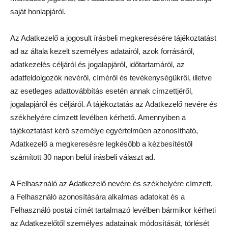
saját honlapjáról.
Az Adatkezelő a jogosult írásbeli megkeresésére tájékoztatást
ad az általa kezelt személyes adatairól, azok forrásáról,
adatkezelés céljáról és jogalapjáról, időtartamáról, az
adatfeldolgozók nevéről, címéről és tevékenységükről, illetve
az esetleges adattovábbítás esetén annak címzettjéről,
jogalapjáról és céljáról. A tájékoztatás az Adatkezelő nevére és
székhelyére címzett levélben kérhető. Amennyiben a
tájékoztatást kérő személye egyértelműen azonosítható,
Adatkezelő a megkeresésre legkésőbb a kézbesítéstől
számított 30 napon belül írásbeli választ ad.
A Felhasználó az Adatkezelő nevére és székhelyére címzett,
a Felhasználó azonosítására alkalmas adatokat és a
Felhasználó postai címét tartalmazó levélben bármikor kérheti
az Adatkezelőtől személyes adatainak módosítását, törlését