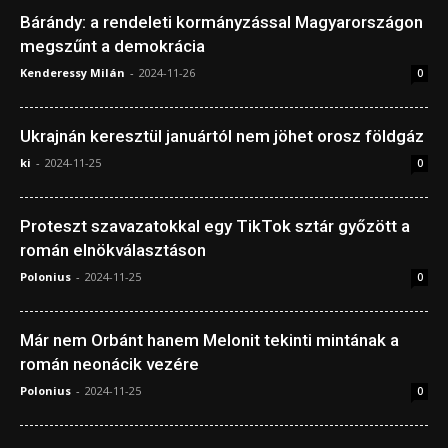
Bárándy: a rendeleti kormányzással Magyarországon
megszűnt a demokrácia
Kenderessy Milán
-
2024-11-26
0
Ukrajnán keresztül januártól nem jöhet orosz földgáz
ki
-
2024-11-25
0
Proteszt szavazatokkal egy TikTok sztár győzött a
román elnökválasztáson
Polonius
-
2024-11-25
0
Már nem Orbánt hanem Melonit tekinti mintának a
román neonácik vezére
Polonius
-
2024-11-25
0