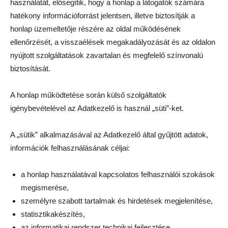
használatát, elősegítik, hogy a honlap a látogatók számára
hatékony információforrást jelentsen, illetve biztosítják a
honlap üzemeltetője részére az oldal működésének
ellenőrzését, a visszaélések megakadályozását és az oldalon
nyújtott szolgáltatások zavartalan és megfelelő színvonalú
biztosítását.
A honlap működtetése során külső szolgáltatók
igénybevételével az Adatkezelő is használ „süti”-ket.
A „sütik” alkalmazásával az Adatkezelő által gyűjtött adatok,
információk felhasználásának céljai:
a honlap használatával kapcsolatos felhasználói szokások
megismerése,
személyre szabott tartalmak és hirdetések megjelenítése,
statisztikakészítés,
az informatikai rendszer technikai fejlesztése,