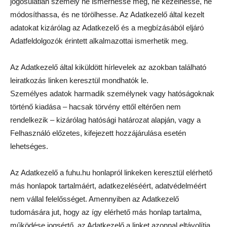
jogosulatlan személy ne ismerhesse meg, ne kezelhesse, ne
módosíthassa, és ne törölhesse. Az Adatkezelő által kezelt
adatokat kizárólag az Adatkezelő és a megbízásából eljáró
Adatfeldolgozók érintett alkalmazottai ismerhetik meg.
Az Adatkezelő által kiküldött hírlevelek az azokban található
leiratkozás linken keresztül mondhatók le.
Személyes adatok harmadik személynek vagy hatóságoknak
történő kiadása – hacsak törvény ettől eltérően nem
rendelkezik – kizárólag hatósági határozat alapján, vagy a
Felhasználó előzetes, kifejezett hozzájárulása esetén
lehetséges.
Az Adatkezelő a fuhu.hu honlapról linkeken keresztül elérhető
más honlapok tartalmáért, adatkezeléséért, adatvédelméért
nem vállal felelősséget. Amennyiben az Adatkezelő
tudomására jut, hogy az így elérhető más honlap tartalma,
működése jogsértő, az Adatkezelő a linket azonnal eltávolítja