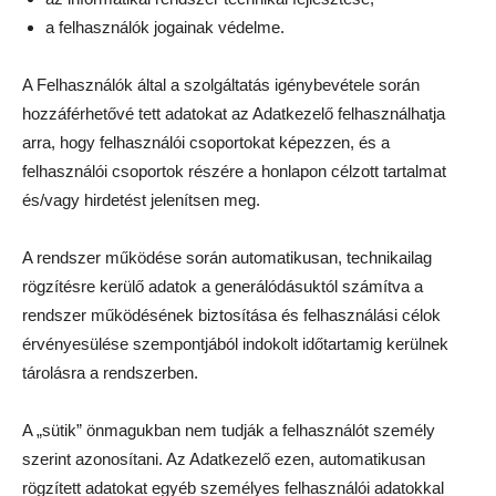
a felhasználók jogainak védelme.
A Felhasználók által a szolgáltatás igénybevétele során
hozzáférhetővé tett adatokat az Adatkezelő felhasználhatja
arra, hogy felhasználói csoportokat képezzen, és a
felhasználói csoportok részére a honlapon célzott tartalmat
és/vagy hirdetést jelenítsen meg.
A rendszer működése során automatikusan, technikailag
rögzítésre kerülő adatok a generálódásuktól számítva a
rendszer működésének biztosítása és felhasználási célok
érvényesülése szempontjából indokolt időtartamig kerülnek
tárolásra a rendszerben.
A „sütik” önmagukban nem tudják a felhasználót személy
szerint azonosítani. Az Adatkezelő ezen, automatikusan
rögzített adatokat egyéb személyes felhasználói adatokkal