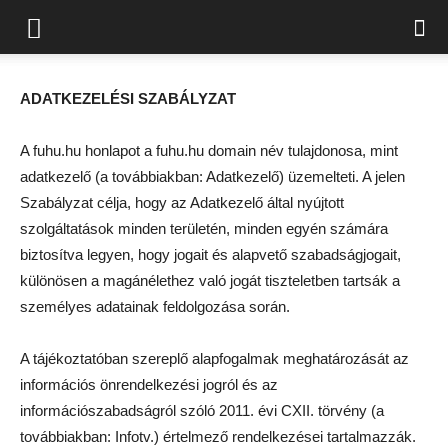
ADATKEZELÉSI SZABÁLYZAT
A fuhu.hu honlapot a fuhu.hu domain név tulajdonosa, mint
adatkezelő (a továbbiakban: Adatkezelő) üzemelteti. A jelen
Szabályzat célja, hogy az Adatkezelő által nyújtott
szolgáltatások minden területén, minden egyén számára
biztosítva legyen, hogy jogait és alapvető szabadságjogait,
különösen a magánélethez való jogát tiszteletben tartsák a
személyes adatainak feldolgozása során.
A tájékoztatóban szereplő alapfogalmak meghatározását az
információs önrendelkezési jogról és az
információszabadságról szóló 2011. évi CXII. törvény (a
továbbiakban: Infotv.) értelmező rendelkezései tartalmazzák.