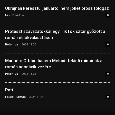
Ukrajnán keresztül januártól nem jöhet orosz földgáz
2024. október 15. kedd
ki
-
2024-11-25
0
Az orosz parancsnokok valószínűleg bátorítják
vagy közvetlenül elrendelik az ukrán foglyok
Proteszt szavazatokkal egy TikTok sztár győzött a
kivégzését. Erről számol be az American Institute for
román elnökválasztáson
the Study of War (ISW).
Polonius
-
2024-11-25
0
A izraeli Shin Bet igazgatója, Ronen Bar találkozott
az egyiptomi hírszerzés vezetőjével. Megbeszélték a
Már nem Orbánt hanem Melonit tekinti mintának a
román neonácik vezére
túszelengedés-tűzszüneti megállapodás megrekedt
Polonius
-
2024-11-25
0
tárgyalásait, de nem jutottak áttörésre.
Négy IDF katona meghalt, 58 katona megsebesült,
Patt
amikor pilóta nélküli repülőgép becsapódott egy
Falusi Tamas
-
2024-11-24
0
kiképzőbázis étkezőjébe. A hadsereg szakértői
vizsgálják, hogy a lövedék hogyan törte át
észrevétlenül Izrael légterét.