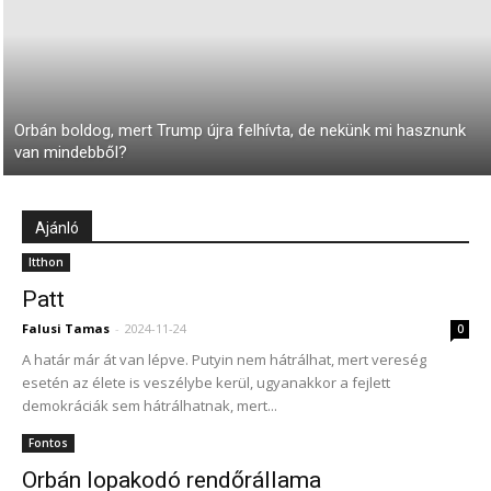
Orbán boldog, mert Trump újra felhívta, de nekünk mi hasznunk
van mindebből?
Ajánló
Itthon
Patt
Falusi Tamas
-
2024-11-24
0
A határ már át van lépve. Putyin nem hátrálhat, mert vereség
esetén az élete is veszélybe kerül, ugyanakkor a fejlett
demokráciák sem hátrálhatnak, mert...
Fontos
Orbán lopakodó rendőrállama