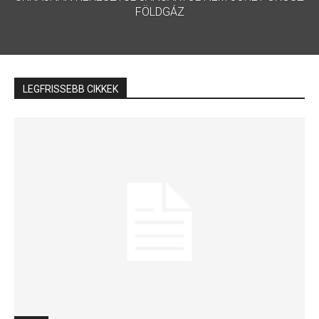
FÖLDGÁZ
2024. október 24. csütörtök
Negyedszer rendezték meg a Pécs Pride-ot,
Magyarország egyetlen vidéki LMBTQ-felvonulását. A
LEGFRISSEBB CIKKEK
másfél órás vonuláson körülbelül ezren vettek részt.
A Hezbollah drónja eltalálta Benjamin Netanjahu
házát. Személyi sérülés nem történt.
Az izraelben végzett boncolás megállapította,
hogy a Hamász vezetőjét, Yahya Sinwart egy fejlövés
ölte meg – írta pénteken a New York Times.
EUR
400,12
USD
369,11
CHF
426,27
GBP
480,62
BUX
00,00 0,00%
2024. október 19. szombat