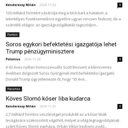
Kenderessy Milán
-
2024-11-24
0
130 milliárd forintért vásárolja meg a bírói kart a hatalom: a
tekintélyes fizetésemelésre egyelőre ugyan nincsen fedezet, de a
szándék világos: az igazságszolgáltatás tagozódjon...
Fontos
Soros egykori befektetési igazgatója lehet
Trump pénzügyminisztere
Polonius
-
2024-11-24
0
A 62 éves nyíltan homoszexuális Scott Bessent a kilencvenes
években dolgozott Soros Györgynek mint befektetési igazgató.
Donald Trump úgy jellemezte őt, hogy “35 éve...
Hasznos
Köves Slomó kóser liba kudarca
Kenderessy Milán
-
2024-11-23
0
2,7 milliárd forintos veszteséget produkált az a kóser libák
levágására szakosodott vágóhíd, melyet a világ legnagyobbjának
szánt Köves Slomó egyháza, Orbán Viktor kedvenc zsidó...