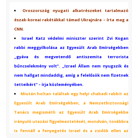
Oroszország nyugati alkatrészeket tartalmazó
észak-koreai rakétákkal támad Ukrajnára – írta mag a
CNN.
Israel Katz védelmi miniszter szerint Zvi Kogan
rabbi meggyilkolása az Egyesült Arab Emírségekben
„gyáva és megvetendő antiszemita terrorista
bűncselekmény volt”. „Izrael Állam nem nyugszik és
nem hallgat mindaddig, amíg a felelősök nem fizetnek
tetteikért” – írja közleményében.
Miután
holtan találtak
egy helyi chabadi rabbit az
Egyesült Arab Emírségekben, a Nemzetbiztonsági
Tanács megismétli az Egyesült Arab Emírségekbe
irányuló utazási figyelmeztetését, mondván, továbbra
is fennáll a fenyegetés Izrael és a zsidók ellen az