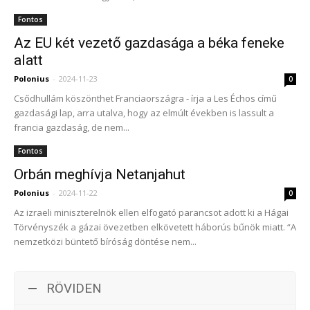
Fontos
Az EU két vezető gazdasága a béka feneke
alatt
Polonius
-
2024-11-23
0
Csődhullám köszönthet Franciaországra - írja a Les Échos című
gazdasági lap, arra utalva, hogy az elmúlt években is lassult a
francia gazdaság, de nem...
Fontos
Orbán meghívja Netanjahut
Polonius
-
2024-11-22
0
Az izraeli miniszterelnök ellen elfogató parancsot adott ki a Hágai
Törvényszék a gázai övezetben elkövetett háborús bűnök miatt. “A
nemzetközi büntető bíróság döntése nem...
RÖVIDEN