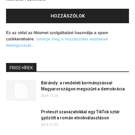
Ez az oldal az Akismet szolgáltatást használja a spam
csökkentésére.
Ismerje meg a hozzászólás adatainak
feldolgozását
.
FRISS HÍREK
Bárándy: a rendeleti kormányzással
Magyarországon megszűnt a demokrácia
2024-11-26
Proteszt szavazatokkal egy TikTok sztár
győzött a román elnökválasztáson
2024-11-25