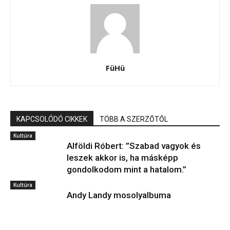
FüHü
KAPCSOLÓDÓ CIKKEK
TÖBB A SZERZŐTŐL
Kultúra
Alföldi Róbert: ”Szabad vagyok és
leszek akkor is, ha másképp
gondolkodom mint a hatalom.”
Kultúra
Andy Landy mosolyalbuma