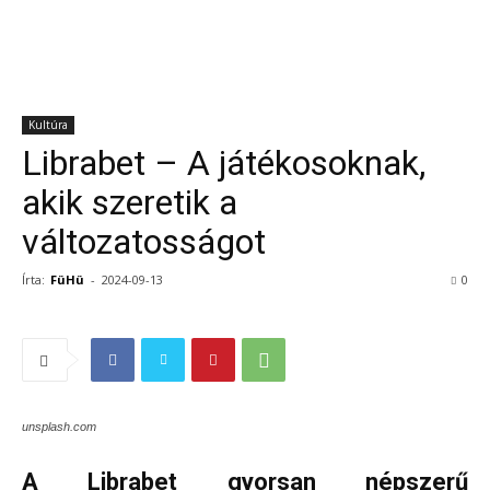
Kultúra
Librabet – A játékosoknak,
akik szeretik a
változatosságot
Írta:
FüHü
-
2024-09-13
0
unsplash.com
A Librabet gyorsan népszerű