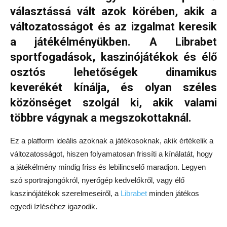
választássá vált azok körében, akik a
változatosságot és az izgalmat keresik
a játékélményükben. A Librabet
sportfogadások, kaszinójátékok és élő
osztós lehetőségek dinamikus
keverékét kínálja, és olyan széles
közönséget szolgál ki, akik valami
többre vágynak a megszokottaknál.
Ez a platform ideális azoknak a játékosoknak, akik értékelik a
változatosságot, hiszen folyamatosan frissíti a kínálatát, hogy
a játékélmény mindig friss és lebilincselő maradjon. Legyen
szó sportrajongókról, nyerőgép kedvelőkről, vagy élő
kaszinójátékok szerelmeseiről, a
Librabet
minden játékos
egyedi ízléséhez igazodik.