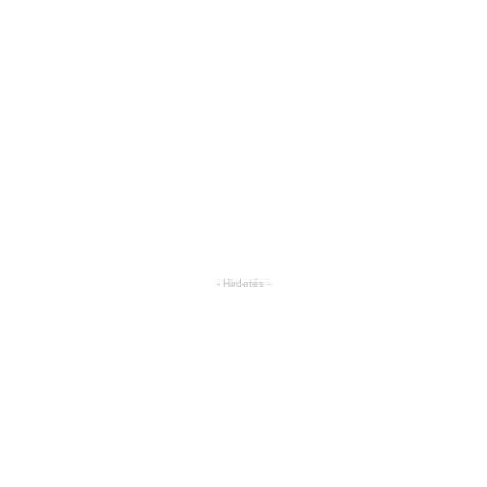
- Hirdetés -