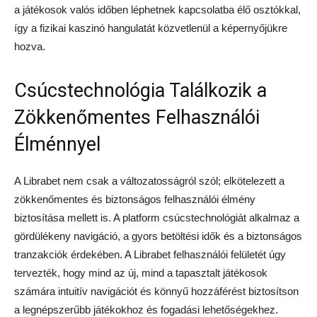
a játékosok valós időben léphetnek kapcsolatba élő osztókkal,
így a fizikai kaszinó hangulatát közvetlenül a képernyőjükre
hozva.
Csúcstechnológia Találkozik a
Zökkenőmentes Felhasználói
Élménnyel
A Librabet nem csak a változatosságról szól; elkötelezett a
zökkenőmentes és biztonságos felhasználói élmény
biztosítása mellett is. A platform csúcstechnológiát alkalmaz a
gördülékeny navigáció, a gyors betöltési idők és a biztonságos
tranzakciók érdekében. A Librabet felhasználói felületét úgy
tervezték, hogy mind az új, mind a tapasztalt játékosok
számára intuitív navigációt és könnyű hozzáférést biztosítson
a legnépszerűbb játékokhoz és fogadási lehetőségekhez.