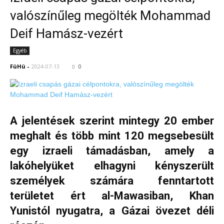
valószínűleg megölték Mohammad
Deif Hamász-vezért
Egyéb
FüHü
-
2024-07-13
0
A jelentések szerint mintegy 20 ember
meghalt és több mint 120 megsebesült
egy izraeli támadásban, amely a
lakóhelyüket elhagyni kényszerült
személyek számára fenntartott
területet ért al-Mawasiban, Khan
Yunistól nyugatra, a Gázai övezet déli