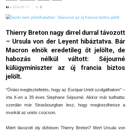
ki
-
2024-09-17
0
Thierry Breton nagy dirrel durral távozott
– Ursula von der Leyent hibáztatva. Bár
Macron elnök eredetileg őt jelölte, de
habozás nélkül váltott: Séjourné
külügyminiszter az új francia biztos
jelölt.
“Óriási megtiszteltetés, hogy az Európai Uniót szolgálhatom” –
írta X-en a 39 éves Stephane Séjourné. Akkor már tudhatta:
szerdán már Strasbourgban lesz, hogy megkezdhesse a
munkát az uniós csúcson.
Miért távozott oly dühösen Thierry Breton? Mert Ursula von