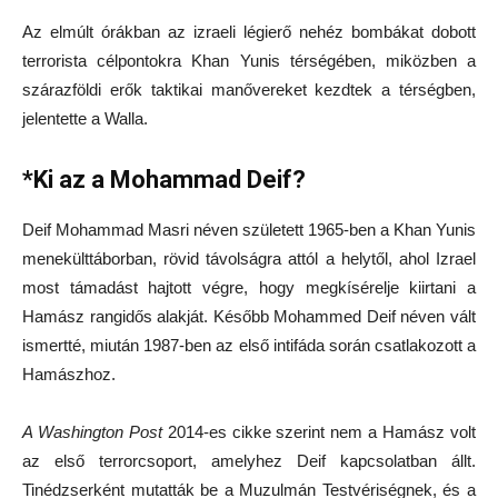
Az elmúlt órákban az izraeli légierő nehéz bombákat dobott
terrorista célpontokra Khan Yunis térségében, miközben a
szárazföldi erők taktikai manővereket kezdtek a térségben,
jelentette a Walla.
*Ki az a Mohammad Deif?
Deif Mohammad Masri néven született 1965-ben a Khan Yunis
menekülttáborban, rövid távolságra attól a helytől, ahol Izrael
most támadást hajtott végre, hogy megkísérelje kiirtani a
Hamász rangidős alakját. Később Mohammed Deif néven vált
ismertté, miután 1987-ben az első intifáda során csatlakozott a
Hamászhoz.
A Washington Post
2014-es cikke szerint nem a Hamász volt
az első terrorcsoport, amelyhez Deif kapcsolatban állt.
Tinédzserként mutatták be a Muzulmán Testvériségnek, és a