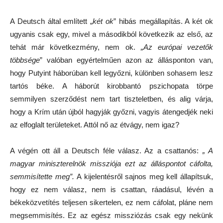
A Deutsch által említett „
két ok
” hibás megállapítás. A két ok
ugyanis csak egy, mivel a másodikból következik az első, az
tehát már következmény, nem ok.
„Az európai vezetők
többsége
” valóban egyértelműen azon az állásponton van,
hogy Putyint háborúban kell legyőzni, különben sohasem lesz
tartós béke. A háborút kirobbantó pszichopata törpe
semmilyen szerződést nem tart tiszteletben, és alig várja,
hogy a Krím után újból hagyják győzni, vagyis átengedjék neki
az elfoglalt területeket. Attól nő az étvágy, nem igaz?
A végén ott áll a Deutsch féle válasz. Az a csattanós:
„ A
magyar miniszterelnök missziója ezt az álláspontot cáfolta,
semmisítette meg”.
A kijelentésről sajnos meg kell állapítsuk,
hogy ez nem válasz, nem is csattan, ráadásul, lévén a
békeközvetítés teljesen sikertelen, ez nem cáfolat, pláne nem
megsemmisítés. Ez az egész missziózás csak egy nekünk