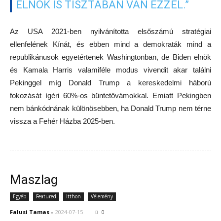
ELNÖK IS TISZTÁBAN VAN EZZEL.”
Az USA 2021-ben nyilvánította elsőszámú stratégiai
ellenfelének Kínát, és ebben mind a demokraták mind a
republikánusok egyetértenek Washingtonban, de Biden elnök
és Kamala Harris valamiféle modus vivendit akar találni
Pekinggel míg Donald Trump a kereskedelmi háború
fokozását ígéri 60%-os büntetővámokkal. Emiatt Pekingben
nem bánkódnának különösebben, ha Donald Trump nem térne
vissza a Fehér Házba 2025-ben.
Maszlag
Egyéb
Featured
Itthon
Vélemény
Falusi Tamas
-
2024-07-15
0