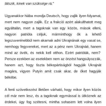
látszik, kinek van szüksége rá.”
Ugyanakkor hiába mondja Deutsch, hogy zajlik ilyen folyamat,
mert nem nagyon zajlik. Ez a frakció azért alakulthatott meg
egyáltalán, mert a tagoknak van egy közös, mások elleni,
nagyon patrióta céljuk, márminthogy ők a lehető
legszuverénebbül nem akarnak adni Ukrajnának egy vasat se,
nemhogy fegyvereket, mert az a pénz nem Ukrajnáé, hanem
mind az övék, és nekik kell otthon. Ezért patrióták, nem?
Persze ezekben az esetekben nem az önzést hangsúlyozzák,
hanem azt, hogy tiszta békepártiságból hagyják Ukrajnát
magára, vigyen Putyin amit csak akar, de őket hagyják
békébe.
A fenti szövetkezést illetően várható, hogy mikor ilyen közös
cél már nem lesz, és a tagoknak egymással is ütköznek az
érdekei, úgy fog szétesni, mintha sohasem lett volna ilyen