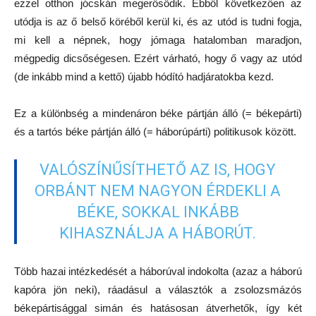
ezzel otthon jócskán megerősödik. Ebből következően az
utódja is az ő belső köréből kerül ki, és az utód is tudni fogja,
mi kell a népnek, hogy jómaga hatalomban maradjon,
mégpedig dicsőségesen. Ezért várható, hogy ő vagy az utód
(de inkább mind a kettő) újabb hódító hadjáratokba kezd.
Ez a különbség a mindenáron béke pártján álló (= békepárti)
és a tartós béke pártján álló (= háborúpárti) politikusok között.
VALÓSZÍNŰSÍTHETŐ AZ IS, HOGY
ORBÁNT NEM NAGYON ÉRDEKLI A
BÉKE, SOKKAL INKÁBB
KIHASZNÁLJA A HÁBORÚT.
Több hazai intézkedését a háborúval indokolta (azaz a háború
kapóra jön neki), ráadásul a választók a zsolozsmázós
békepártisággal simán és hatásosan átverhetők, így két