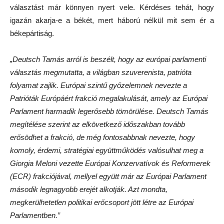
választást már könnyen nyert vele. Kérdéses tehát, hogy
igazán akarja-e a békét, mert háború nélkül mit sem ér a
békepártiság.
„Deutsch Tamás arról is beszélt, hogy az európai parlamenti
választás megmutatta, a világban szuverenista, patrióta
folyamat zajlik. Európai szintű győzelemnek nevezte a
Patrióták Európáért frakció megalakulását, amely az Európai
Parlament harmadik legerősebb tömörülése. Deutsch Tamás
megítélése szerint az elkövetkező időszakban tovább
erősödhet a frakció, de még fontosabbnak nevezte, hogy
komoly, érdemi, stratégiai együttműködés valósulhat meg a
Giorgia Meloni vezette Európai Konzervatívok és Reformerek
(ECR) frakciójával, mellyel együtt már az Európai Parlament
második legnagyobb erejét alkotják. Azt mondta,
megkerülhetetlen politikai erőcsoport jött létre az Európai
Parlamentben.”