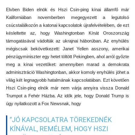
Elvben Biden elnök és Hszi Csin-ping kínai államfő már
Kaliforniában novemberben megegyezett a legutolsó
csúcstalálkozón a katonai kapcsolatok újrafelvételében, de ezt
késleltette az, hogy Washingtonban Kínát Oroszország
támogatásával vádolták az ukrajnai háborúban. Az enyhülés
mégiscsak bekövetkezett: Janet Yellen asszony, amerikai
pénzügyminiszter egy hetet töltött Pekingben, ahol arról győzte
meg a kínai vezetőket: amennyiben marad a demokrata
adminisztráció Washingtonban, akkor komoly enyhülés jöhet a
világ két legnagyobb hatalmának kapcsolatában. Ezt követően
Hszi Csin-ping elnök már nem várja annyira vissza Donald
Trumpot a Fehér Házba. Az idők jele, hogy Donald Trump is
úgy nyilatkozott a Fox Newsnak, hogy
“JÓ KAPCSOLATRA TÖREKEDNÉK
KÍNÁVAL, REMÉLEM, HOGY HSZI