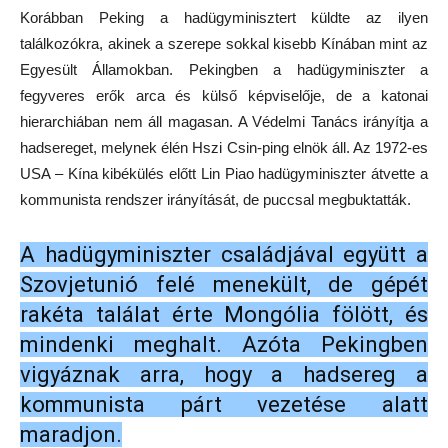
Korábban Peking a hadügyminisztert küldte az ilyen
találkozókra, akinek a szerepe sokkal kisebb Kínában mint az
Egyesült Államokban. Pekingben a hadügyminiszter a
fegyveres erők arca és külső képviselője, de a katonai
hierarchiában nem áll magasan. A Védelmi Tanács irányítja a
hadsereget, melynek élén Hszi Csin-ping elnök áll. Az 1972-es
USA – Kína kibékülés előtt Lin Piao hadügyminiszter átvette a
kommunista rendszer irányítását, de puccsal megbuktatták.
A hadügyminiszter családjával együtt a
Szovjetunió felé menekült, de gépét
rakéta találat érte Mongólia fölött, és
mindenki meghalt. Azóta Pekingben
vigyáznak arra, hogy a hadsereg a
kommunista párt vezetése alatt
maradjon.