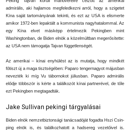
Peking Tajvan körüli manővereire célzott az amerikai
admirális, aki hajlamos megfeledkezni arról, hogy a szigetet
Kína saját tartományának tekinti, és ezt az USA is elismerte
amikor 1972-ben lepaktált a kommunista nagyhatalommal. Az
egy Kína elvet másképp értelmezik Pekingben mint
Washingtonban, de Biden elnök a közelmúltban megerősítette:
az USA nem támogatja Tajvan függetlenségét.
Az amerikai – kínai enyhülést az is mutatja, hogy mindkét
főtiszt új a maga tisztségében: Paparo tengernagyot májusban
nevezték ki míg Vu tábornokot júliusban. Paparo admirális
elődje többször is kérte a találkozót kínai partnerével, de tőle
ezt Pekingben megtagadták.
Jake Sullivan pekingi tárgyalásai
Biden elnök nemzetbiztonsági tanácsadóját fogadta Hszi Csin-
ping elnök is, és találkozhatott a hadsereg vezetőivel is.