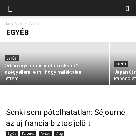
EGYÉB
Ukrajnán keresztül januártól nem jöhet
orosz földgáz
Kezdőlap
Egyéb
EGYÉB
ki
-
2024-11-25
EGYÉB
EGYÉB
Orbán egykor milliárdos rokona:”
szégyellem leírni, hogy hajléktalan
Japán új 
lettem!”
kapcsolat
Senki sem pótolhatatlan: Séjourné
az új francia biztos jelölt
Egyéb
Featured
Fontos
Világ