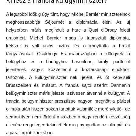
Ki lesz a francia külügyminiszter?
A legutóbbi időkig úgy tűnt, hogy Michel Barnier miniszterelnök
meghosszabbítja Séjournét a diplomácia élén. Az új
helyzetben máris megindult a harc a Quai d’Orsay feletti
uralomért. Michel Barnier maga is tapasztalt diplomata,
kétszer is volt uniós biztos, és ő irányította a brexit
tárgyalásokat. Csakhogy Franciaországban a külügyek, a
belügyhöz és a hadügyhöz hasonlóan, királyi portfóliót
jelentenek vagyis közvetlenül a köztársasági elnökhöz
tartoznak. A külügyminiszter neki jelent, és őt képviseli
Brüsszelben és másutt. A francia sajtó szerint Darmanin
belügyminiszter máris jelezte: szívesen átvenné a külügyet. A
francia belügyminiszter presztízse nagyon megnőtt a párizsi
olimpia után hiszen sokan tartottak valamiféle merénylettől, de
semmi ilyen nem történt miközben a nagy rendőri készültség
ellenére rengetegen tekintették meg nyugodtan az olimpiát és
a paralimpiát Párizsban.