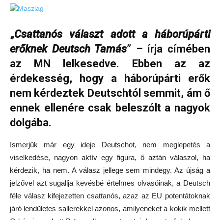
„
Csattanós választ adott a háborúpárti
erőknek Deutsch Tamás
” – írja címében
az MN lelkesedve. Ebben az az
érdekesség, hogy a háborúpárti erők
nem kérdeztek Deutschtól semmit, ám ő
ennek ellenére csak beleszólt a nagyok
dolgába.
Ismerjük már egy ideje Deutschot, nem meglepetés a
viselkedése, nagyon aktív egy figura, ő aztán válaszol, ha
kérdezik, ha nem. A válasz jellege sem mindegy. Az újság a
jelzővel azt sugallja kevésbé értelmes olvasóinak, a Deutsch
féle válasz kifejezetten csattanós, azaz az EU potentátoknak
járó lendületes sallerekkel azonos, amilyeneket a kokik mellett