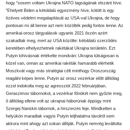
hogy “sosem voltam Ukrajna NATO tagságának elszánt híve.
”Ehelyett Biden a kétoldalú egyezmény híve, kötött is egy
tízéves védelmi megalapítását az USA-val Ukrajna, de hogy
pontosan mi áll benne azt nem közölték pedig fontos lenne. Az
amerikai-orosz tárgyalások ugyanis 2021 őszén azért
szakadtak meg, mert az USA közölte: kétoldalú szerződés
keretében elhelyezhetnek rakétákat Ukrajna területén. Ezt
Putyin kihívásnak értékelte mondván: Ukrajna túlságosan is
közel van, onnan az amerikai rakéták hamarabb elérhetik
Moszkvát vagy más stratégiai célt minthogy Oroszország
reagálni képes lenne. Putyin az orosz vezérkar előtt állítólag
ezzel indokolta meg az agressziót 2022 februárjában.
Geraszimov tábornokot, a vezérkar főnökét nem győzte meg,
ő állítólag ellene volt az ukrajnai háborúnak éppúgy mint
Szergej Nariskin tábornok, a hírszerzés feje. Mindketten a
helyükön maradtak vagyis Putyin teljhatalma távolról sem
akkora mint ahogy azt sokan állítják. Putyin nemrég leváltotta