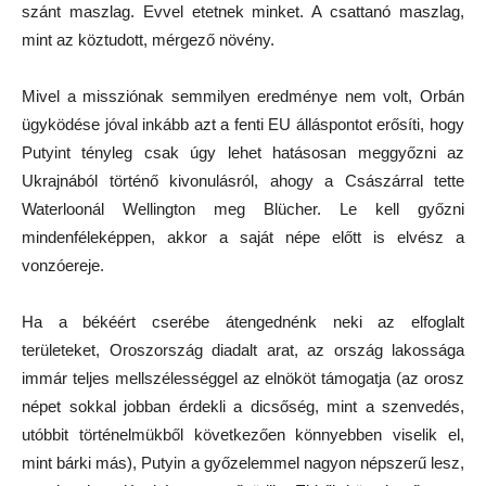
szánt maszlag. Evvel etetnek minket. A csattanó maszlag,
mint az köztudott, mérgező növény.
Mivel a missziónak semmilyen eredménye nem volt, Orbán
ügyködése jóval inkább azt a fenti EU álláspontot erősíti, hogy
Putyint tényleg csak úgy lehet hatásosan meggyőzni az
Ukrajnából történő kivonulásról, ahogy a Császárral tette
Waterloonál Wellington meg Blücher. Le kell győzni
mindenféleképpen, akkor a saját népe előtt is elvész a
vonzóereje.
Ha a békéért cserébe átengednénk neki az elfoglalt
területeket, Oroszország diadalt arat, az ország lakossága
immár teljes mellszélességgel az elnököt támogatja (az orosz
népet sokkal jobban érdekli a dicsőség, mint a szenvedés,
utóbbit történelmükből következően könnyebben viselik el,
mint bárki más), Putyin a győzelemmel nagyon népszerű lesz,