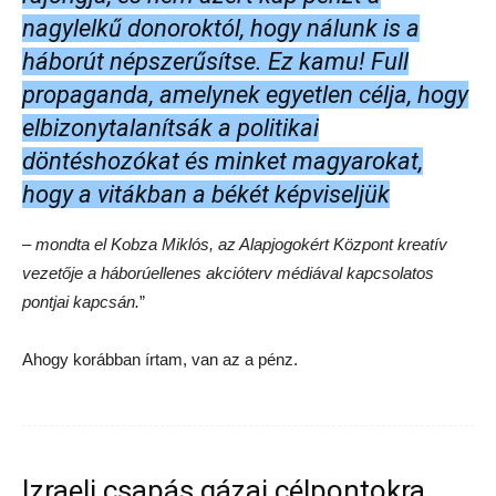
nagylelkű donoroktól, hogy nálunk is a
háborút népszerűsítse.
Ez kamu! Full
propaganda, amelynek egyetlen célja, hogy
elbizonytalanítsák a politikai
döntéshozókat és minket magyarokat,
hogy a vitákban a békét képviseljük
– mondta el Kobza Miklós, az Alapjogokért Központ kreatív
vezetője a háborúellenes akcióterv médiával kapcsolatos
pontjai kapcsán.
”
Ahogy korábban írtam, van az a pénz.
Izraeli csapás gázai célpontokra,