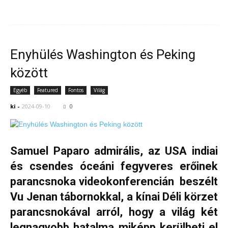
Enyhülés Washington és Peking
között
Egyéb
Featured
Fontos
Világ
ki
-
2024-09-10
0
Samuel Paparo admirális, az USA indiai
és csendes óceáni fegyveres erőinek
parancsnoka videokonferencián beszélt
Vu Jenan tábornokkal, a kínai Déli körzet
parancsnokával arról, hogy a világ két
legnagyobb hatalma miképp kerülheti el