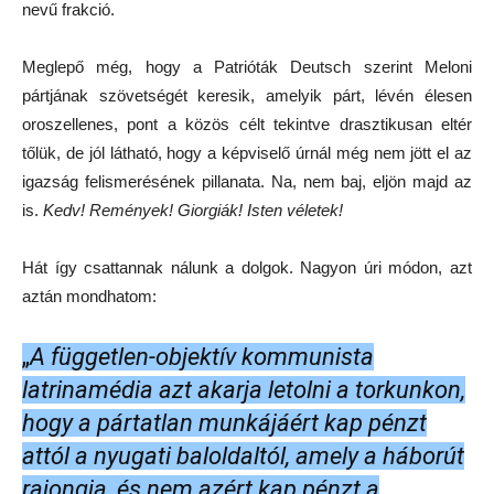
nevű frakció.
Meglepő még, hogy a Patrióták Deutsch szerint Meloni
pártjának szövetségét keresik, amelyik párt, lévén élesen
oroszellenes, pont a közös célt tekintve drasztikusan eltér
tőlük, de jól látható, hogy a képviselő úrnál még nem jött el az
igazság felismerésének pillanata. Na, nem baj, eljön majd az
is.
Kedv! Remények! Giorgiák! Isten véletek!
Hát így csattannak nálunk a dolgok. Nagyon úri módon, azt
aztán mondhatom:
„
A független-objektív kommunista
latrinamédia azt akarja letolni a torkunkon,
hogy a pártatlan munkájáért kap pénzt
attól a nyugati baloldaltól, amely a háborút
rajongja, és nem azért kap pénzt a