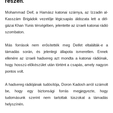
részén.
Mohammad Deif, a Hamász katonai szárnya, az Izzadin al-
Kasszám Brigádok vezetője légicsapás áldozata lett a dél-
gázai Khan Yunis térségében, jelentette az izraeli katonai rádió
szombaton.
Más források nem erősítették meg Deifet eltalálták-e a
támadás során, és jelenlegi állapota ismeretlen. Ennek
ellenére az izraeli hadsereg azt mondta a katonai rádiónak,
hogy hosszú előkészület után történt a csapás, amely nagyon
pontos volt.
A hadsereg rádiójának tudósítója, Doron Kadosh arról számolt
be, hogy egy biztonsági forrás megjegyezte, hogy
tudomásunk szerint nem tartottak túszokat a támadás
helyszínén.