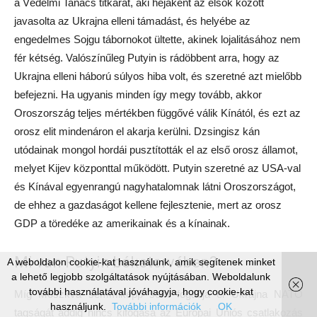
a Védelmi Tanács titkárát, aki héjaként az elsők között
javasolta az Ukrajna elleni támadást, és helyébe az
engedelmes Sojgu tábornokot ültette, akinek lojalitásához nem
fér kétség. Valószínűleg Putyin is rádöbbent arra, hogy az
Ukrajna elleni háború súlyos hiba volt, és szeretné azt mielőbb
befejezni. Ha ugyanis minden így megy tovább, akkor
Oroszország teljes mértékben függővé válik Kínától, és ezt az
orosz elit mindenáron el akarja kerülni. Dzsingisz kán
utódainak mongol hordái pusztították el az első orosz államot,
melyet Kijev központtal működött. Putyin szeretné az USA-val
és Kínával egyenrangú nagyhatalomnak látni Oroszországot,
de ehhez a gazdaságot kellene fejlesztenie, mert az orosz
GDP a töredéke az amerikainak és a kínainak.
Mi van Putyin béketervében?
A weboldalon cookie-kat használunk, amik segítenek minket
a lehető legjobb szolgáltatások nyújtásában. Weboldalunk
további használatával jóváhagyja, hogy cookie-kat
Míg Moszkva semmiképp sem fogadja el Ukrajna NATO
használjunk.
További információk
OK
tagságát addig nincs kifogása az Európai Uniós csatlakozás