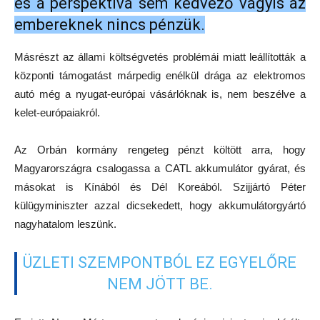
és a perspektíva sem kedvező vagyis az
embereknek nincs pénzük.
Másrészt az állami költségvetés problémái miatt leállították a
központi támogatást márpedig enélkül drága az elektromos
autó még a nyugat-európai vásárlóknak is, nem beszélve a
kelet-európaiakról.
Az Orbán kormány rengeteg pénzt költött arra, hogy
Magyarországra csalogassa a CATL akkumulátor gyárat, és
másokat is Kínából és Dél Koreából. Szijjártó Péter
külügyminiszter azzal dicsekedett, hogy akkumulátorgyártó
nagyhatalom leszünk.
ÜZLETI SZEMPONTBÓL EZ EGYELŐRE
NEM JÖTT BE.