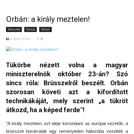
Orbán: a király meztelen!
Featured
Fontos
Itthon
ki
-
2024-10-24
0
Tükörbe nézett volna a magyar
miniszterelnök október 23-án? Szó
sincs róla: Brüsszelről beszélt. Orbán
szorosan követi azt a kifordított
technikákáját, mely szerint „a tükröt
átkozd, ha a képed ferde”!
“A király meztelen, ezt ideje kimondani: az európai vezetők, a
brüsszeli bürokraták egy reménytelen háborúba vezették a