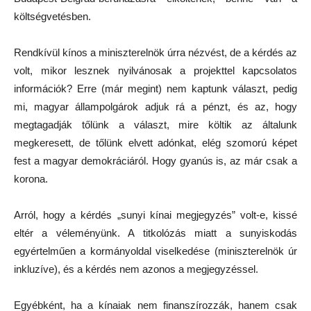
költségvetésben.
Rendkívül kínos a miniszterelnök úrra nézvést, de a kérdés az
volt, mikor lesznek nyilvánosak a projekttel kapcsolatos
információk? Erre (már megint) nem kaptunk választ, pedig
mi, magyar állampolgárok adjuk rá a pénzt, és az, hogy
megtagadják tőlünk a választ, mire költik az általunk
megkeresett, de tőlünk elvett adónkat, elég szomorú képet
fest a magyar demokráciáról. Hogy gyanús is, az már csak a
korona.
Arról, hogy a kérdés „sunyi kínai megjegyzés” volt-e, kissé
eltér a véleményünk. A titkolózás miatt a sunyiskodás
egyértelműen a kormányoldal viselkedése (miniszterelnök úr
inkluzíve), és a kérdés nem azonos a megjegyzéssel.
Egyébként, ha a kínaiak nem finanszírozzák, hanem csak