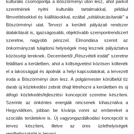
kulturális csomópontja a Böszörményi úton lesz, ahol parkot
szeretnének nyitni kulturális tartalmakkal, például
filmvetítésekkel és kiállításokkal, ezáltal „sétálóutcásítanák” a
Böszörményi utat. Tervezi a kerületi pályázati rendszer
átalakítását is, igazságosabb, objektívabb szempontrendszert
szeretne, nagyobb pénzzel. Elmondása szerint az
önkormányzati tulajdonú helyiségek meg lesznek pályáztatva
közösségi tereknek. Decembertől „Részvételi irodát” szeretne
felállítani a kerületben, ahol a költségvetést közösen költenék
el a lakossággal és ápolnák a helyi kapcsolatokat, a tervezett
iroda a Böszörményi úton lesz. A polgármester körülbelül tíz
darab új közlekedési zebrát óhajt létrehozni a kerületben és új
átfogó közlekedésfejlesztési koncepciót szeretne készíteni.
Szerinte az önkéntes energiák nincsenek kihasználva a
Hegyvidéken, jobban be kívánja vonni az embereket a
szociális területekre is. Új vagyongazdálkodási koncepciót is
tervez készíteni, illetve az üres üzlethelyiségek
rendbehozatalát is tervezi.