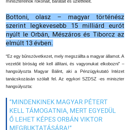
miniszterelnök rokonait, barátait és üzletfeleit.
Bottoni, olasz – magyar történész
szerint legkevesebb 15 milliárd eurót
nyúlt le Orbán, Mészáros és Tiborcz az
elmúlt 13 évben.
“Ez egy bűnszövetkezet, mely megszállta a magyar államot. A
vezetőit bíróság elé kell állítani, és vagyonukat elkobozni” –
hangsúlyozta Magyar Bálint, aki a Pénzügykutató Intézet
tanácskozásán szólalt fel. Az egykori SZDSZ -es miniszter
hangsúlyozta:
”MINDENKINEK MAGYAR PÉTERT
KELL TÁMOGATNIA, MERT EGYEDÜL
Ő LEHET KÉPES ORBÁN VIKTOR
MEGBUKTATÁSÁRA!”