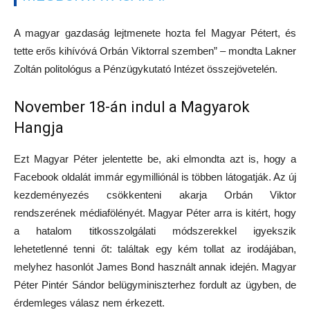
A magyar gazdaság lejtmenete hozta fel Magyar Pétert, és
tette erős kihívóvá Orbán Viktorral szemben” – mondta Lakner
Zoltán politológus a Pénzügykutató Intézet összejövetelén.
November 18-án indul a Magyarok
Hangja
Ezt Magyar Péter jelentette be, aki elmondta azt is, hogy a
Facebook oldalát immár egymilliónál is többen látogatják. Az új
kezdeményezés csökkenteni akarja Orbán Viktor
rendszerének médiafölényét. Magyar Péter arra is kitért, hogy
a hatalom titkosszolgálati módszerekkel igyekszik
lehetetlenné tenni őt: találtak egy kém tollat az irodájában,
melyhez hasonlót James Bond használt annak idején. Magyar
Péter Pintér Sándor belügyminiszterhez fordult az ügyben, de
érdemleges válasz nem érkezett.