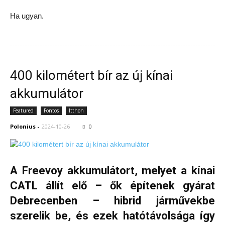
Ha ugyan.
400 kilométert bír az új kínai
akkumulátor
Featured
Fontos
Itthon
Polonius
-
2024-10-26
0
A Freevoy akkumulátort, melyet a kínai
CATL állít elő – ők építenek gyárat
Debrecenben – hibrid járművekbe
szerelik be, és ezek hatótávolsága így