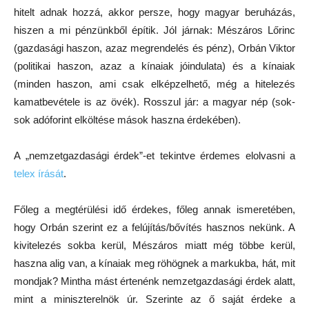
hitelt adnak hozzá, akkor persze, hogy magyar beruházás,
hiszen a mi pénzünkből építik. Jól járnak: Mészáros Lőrinc
(gazdasági haszon, azaz megrendelés és pénz), Orbán Viktor
(politikai haszon, azaz a kínaiak jóindulata) és a kínaiak
(minden haszon, ami csak elképzelhető, még a hitelezés
kamatbevétele is az övék). Rosszul jár: a magyar nép (sok-
sok adóforint elköltése mások haszna érdekében).
A „nemzetgazdasági érdek”-et tekintve érdemes elolvasni a
telex írását
.
Főleg a megtérülési idő érdekes, főleg annak ismeretében,
hogy Orbán szerint ez a felújítás/bővítés hasznos nekünk. A
kivitelezés sokba kerül, Mészáros miatt még többe kerül,
haszna alig van, a kínaiak meg röhögnek a markukba, hát, mit
mondjak? Mintha mást értenénk nemzetgazdasági érdek alatt,
mint a miniszterelnök úr. Szerinte az ő saját érdeke a