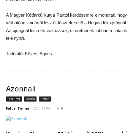
A Magyar Kétfarkú Kutya Párttól kérdésemre elmondták, hogy
várhatóan januártól lesz új főszerkesztő a Hegyvidék újságnál.
Az újságnál lesznek változások, szeretnének jobban a fiatalok
felé nyitni.
Tudósító: Kövesi Ágnes
Azonnali
Featured
Fontos
Itthon
Falusi Tamas
-
2024-11-06
0