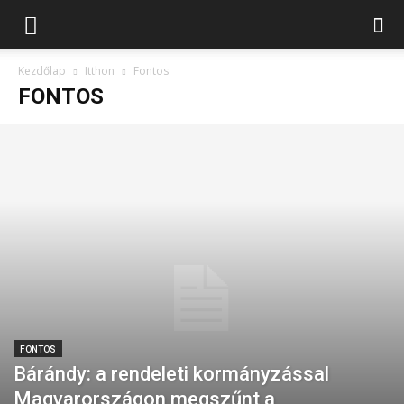
Kezdőlap
Itthon
Fontos
FONTOS
FONTOS
Bárándy: a rendeleti kormányzással
Magyarországon megszűnt a