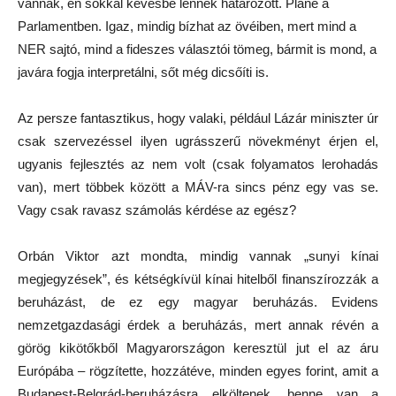
vannak, én sokkal kevésbé lennék határozott. Pláne a
Parlamentben. Igaz, mindig bízhat az övéiben, mert mind a
NER sajtó, mind a fideszes választói tömeg, bármit is mond, a
javára fogja interpretálni, sőt még dicsőíti is.
Az persze fantasztikus, hogy valaki, például Lázár miniszter úr
csak szervezéssel ilyen ugrásszerű növekményt érjen el,
ugyanis fejlesztés az nem volt (csak folyamatos lerohadás
van), mert többek között a MÁV-ra sincs pénz egy vas se.
Vagy csak ravasz számolás kérdése az egész?
Orbán Viktor azt mondta, mindig vannak „sunyi kínai
megjegyzések”, és kétségkívül kínai hitelből finanszírozzák a
beruházást, de ez egy magyar beruházás. Evidens
nemzetgazdasági érdek a beruházás, mert annak révén a
görög kikötőkből Magyarországon keresztül jut el az áru
Európába – rögzítette, hozzátéve, minden egyes forint, amit a
Budapest-Belgrád-beruházásra elköltenek, benne van a