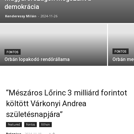
demokrácia
Kenderessy Milán
-
2024-11-26
FONTOS
FONTOS
Orbán lopakodó rendőrállama
Orbán meg
“Mészáros Lőrinc 3 milliárd forintot
költött Várkonyi Andrea
születésnapjára”
Featured
Fontos
Itthon
Polonius
-
2024-11-18
0