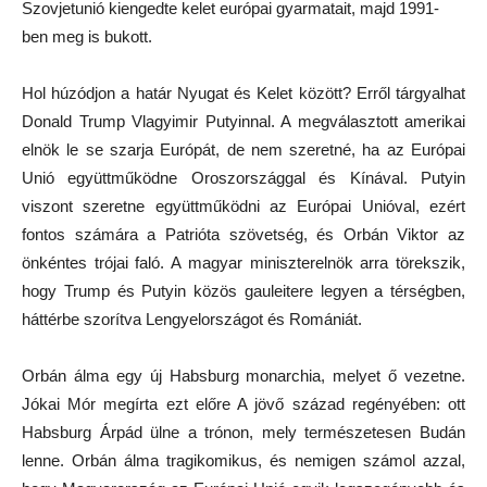
Szovjetunió kiengedte kelet európai gyarmatait, majd 1991-
ben meg is bukott.
Hol húzódjon a határ Nyugat és Kelet között? Erről tárgyalhat
Donald Trump Vlagyimir Putyinnal. A megválasztott amerikai
elnök le se szarja Európát, de nem szeretné, ha az Európai
Unió együttműködne Oroszországgal és Kínával. Putyin
viszont szeretne együttműködni az Európai Unióval, ezért
fontos számára a Patrióta szövetség, és Orbán Viktor az
önkéntes trójai faló. A magyar miniszterelnök arra törekszik,
hogy Trump és Putyin közös gauleitere legyen a térségben,
háttérbe szorítva Lengyelországot és Romániát.
Orbán álma egy új Habsburg monarchia, melyet ő vezetne.
Jókai Mór megírta ezt előre A jövő század regényében: ott
Habsburg Árpád ülne a trónon, mely természetesen Budán
lenne. Orbán álma tragikomikus, és nemigen számol azzal,