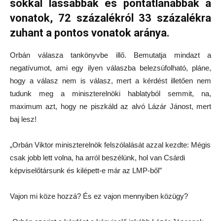
sokkal lassabbak és pontatlanabbak a
vonatok, 72 százalékról 33 százalékra
zuhant a pontos vonatok aránya.
Orbán válasza tankönyvbe illő. Bemutatja mindazt a
negatívumot, ami egy ilyen válaszba belezsúfolható, pláne,
hogy a válasz nem is válasz, mert a kérdést illetően nem
tudunk meg a miniszterelnöki hablatyból semmit, na,
maximum azt, hogy ne piszkáld az alvó Lázár Jánost, mert
baj lesz!
„Orbán Viktor miniszterelnök felszólalását azzal kezdte: Mégis
csak jobb lett volna, ha arról beszélünk, hol van Csárdi
képviselőtársunk és kilépett-e már az LMP-ből”
Vajon mi köze hozzá? És ez vajon mennyiben közügy?