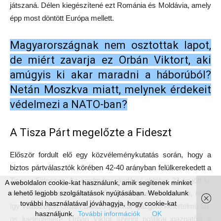
játszaná. Délen kiegészítené ezt Románia és Moldávia, amely
épp most döntött Európa mellett.
Magyarországnak nem osztottak lapot,
de miért zavarja ez Orbán Viktort, aki
amúgyis ki akar maradni a háborúból?
Netán Moszkva miatt, melynek érdekeit
védelmezi a NATO-ban?
A Tisza Párt megelőzte a Fideszt
Először fordult elő egy közvéleménykutatás során, hogy a
biztos pártválasztók körében 42-40 arányban felülkerekedett a
Tisza a Fideszen. Az eredmény ráadásul október 23-án jött ki,
A weboldalon cookie-kat használunk, amik segítenek minket
melynek lyukas zászlaját a Tisza jelképnek választotta, hogy
a lehető legjobb szolgáltatások nyújtásában. Weboldalunk
további használatával jóváhagyja, hogy cookie-kat
így válaszoljon Orbán Balázs politikai igazgató kétértelmű 56-
használjunk.
További információk
OK
os kijelentésére. Orbán Viktor szerint politikai igazgatója a