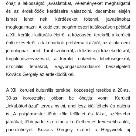
óhajt a lakosságtól javaslatokat, véleményeket meghallgatni
és az érdeklődők kérdéseire válaszolni, december elején
ismét lehet neki kérdéseket föltenni, javaslatokat
megfogalmazni. A kedd esti polgármesteri találkozáson például
a XII. kerületi kulturális életről, a közösségi terekről, a kerületi
építkezésekről, a lakóparkok problematikájáról, az általa nem
jó dolognak tartott Turul-szoborról, a közösségi közlekedésről,
forgalomszervezésről, a kerületi önkéntes lehetőségekről,
szociális témákról, vagyongazdálkodásról beszélgetett
Kovács Gergely az érdeklődőkkel.
A XII. kerületi kulturális terekbe, közösségi terekbe a 20-as,
30-as korosztályt jobban be óhajtja vonni. Kerületi
„Inkubátorházat” tervez nyitni, ahol lesz kiállítóhely és galéria
is. A polgármester több zöld felületet és fákat, szélesebb
járdákat, több padot szeretne a kerületben és kevesebb autót,
parkolóhelyet. Kovács Gergely szerint a Hegyvidék új