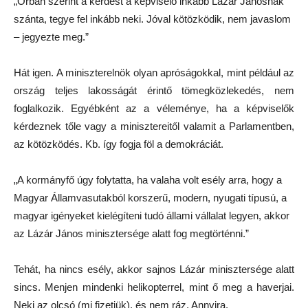
„Orbán szerint a kérdést a képviselő inkább Lázár Jánosnak
szánta, tegye fel inkább neki. Jóval kötözködik, nem javaslom
– jegyezte meg.”
Hát igen. A miniszterelnök olyan apróságokkal, mint például az
ország teljes lakosságát érintő tömegközlekedés, nem
foglalkozik. Egyébként az a véleménye, ha a képviselők
kérdeznek tőle vagy a minisztereitől valamit a Parlamentben,
az kötözködés. Kb. így fogja föl a demokráciát.
„A kormányfő úgy folytatta, ha valaha volt esély arra, hogy a
Magyar Államvasutakból korszerű, modern, nyugati típusú, a
magyar igényeket kielégíteni tudó állami vállalat legyen, akkor
az Lázár János minisztersége alatt fog megtörténni.”
Tehát, ha nincs esély, akkor sajnos Lázár minisztersége alatt
sincs. Menjen mindenki helikopterrel, mint ő meg a haverjai.
Neki az olcsó (mi fizetjük), és nem ráz. Annyira.