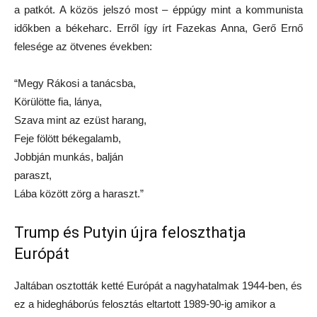
a patkót. A közös jelszó most – éppúgy mint a kommunista
időkben a békeharc. Erről így írt Fazekas Anna, Gerő Ernő
felesége az ötvenes években:
“Megy Rákosi a tanácsba,
Körülötte fia, lánya,
Szava mint az ezüst harang,
Feje fölött békegalamb,
Jobbján munkás, balján
paraszt,
Lába között zörg a haraszt.”
Trump és Putyin újra feloszthatja
Európát
Jaltában osztották ketté Európát a nagyhatalmak 1944-ben, és
ez a hidegháborús felosztás eltartott 1989-90-ig amikor a