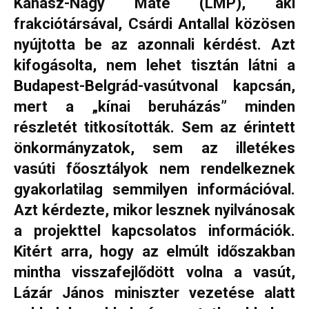
Kanász-Nagy Máté (LMP), aki
frakciótársával, Csárdi Antallal közösen
nyújtotta be az azonnali kérdést. Azt
kifogásolta, nem lehet tisztán látni a
Budapest-Belgrád-vasútvonal kapcsán,
mert a „kínai beruházás” minden
részletét titkosították. Sem az érintett
önkormányzatok, sem az illetékes
vasúti főosztályok nem rendelkeznek
gyakorlatilag semmilyen információval.
Azt kérdezte, mikor lesznek nyilvánosak
a projekttel kapcsolatos információk.
Kitért arra, hogy az elmúlt időszakban
mintha visszafejlődött volna a vasút,
Lázár János miniszter vezetése alatt