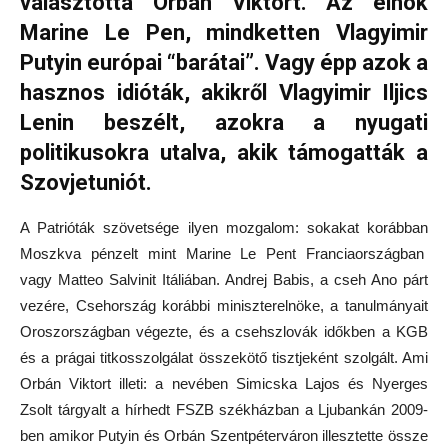
választotta Orbán Viktort. Az elnök
Marine Le Pen, mindketten Vlagyimir
Putyin európai “barátai”. Vagy épp azok a
hasznos idióták, akikről Vlagyimir Iljics
Lenin beszélt, azokra a nyugati
politikusokra utalva, akik támogatták a
Szovjetuniót.
A Patrióták szövetsége ilyen mozgalom: sokakat korábban
Moszkva pénzelt mint Marine Le Pent Franciaországban
vagy Matteo Salvinit Itáliában. Andrej Babis, a cseh Ano párt
vezére, Csehország korábbi miniszterelnöke, a tanulmányait
Oroszországban végezte, és a csehszlovák időkben a KGB
és a prágai titkosszolgálat összekötő tisztjeként szolgált. Ami
Orbán Viktort illeti: a nevében Simicska Lajos és Nyerges
Zsolt tárgyalt a hírhedt FSZB székházban a Ljubankán 2009-
ben amikor Putyin és Orbán Szentpéterváron illesztette össze