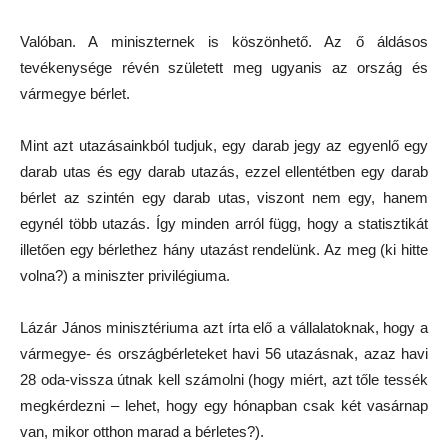
Valóban. A miniszternek is köszönhető. Az ő áldásos
tevékenysége révén született meg ugyanis az ország és
vármegye bérlet.
Mint azt utazásainkból tudjuk, egy darab jegy az egyenlő egy
darab utas és egy darab utazás, ezzel ellentétben egy darab
bérlet az szintén egy darab utas, viszont nem egy, hanem
egynél több utazás. Így minden arról függ, hogy a statisztikát
illetően egy bérlethez hány utazást rendelünk. Az meg (ki hitte
volna?) a miniszter privilégiuma.
Lázár János minisztériuma azt írta elő a vállalatoknak, hogy a
vármegye- és országbérleteket havi 56 utazásnak, azaz havi
28 oda-vissza útnak kell számolni (hogy miért, azt tőle tessék
megkérdezni – lehet, hogy egy hónapban csak két vasárnap
van, mikor otthon marad a bérletes?).