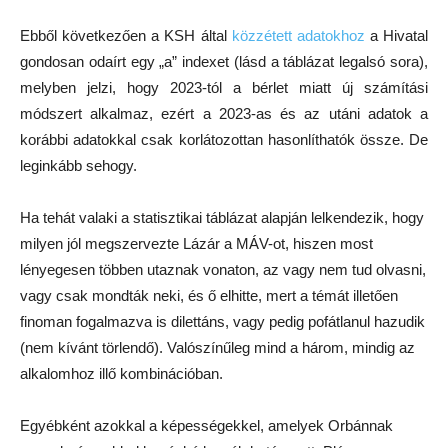
Ebből következően a KSH által
közzétett adatokhoz
a Hivatal
gondosan odaírt egy „a” indexet (lásd a táblázat legalsó sora),
melyben jelzi, hogy 2023-tól a bérlet miatt új számítási
módszert alkalmaz, ezért a 2023-as és az utáni adatok a
korábbi adatokkal csak korlátozottan hasonlíthatók össze. De
leginkább sehogy.
Ha tehát valaki a statisztikai táblázat alapján lelkendezik, hogy
milyen jól megszervezte Lázár a MÁV-ot, hiszen most
lényegesen többen utaznak vonaton, az vagy nem tud olvasni,
vagy csak mondták neki, és ő elhitte, mert a témát illetően
finoman fogalmazva is dilettáns, vagy pedig pofátlanul hazudik
(nem kívánt törlendő). Valószínűleg mind a három, mindig az
alkalomhoz illő kombinációban.
Egyébként azokkal a képességekkel, amelyek Orbánnak