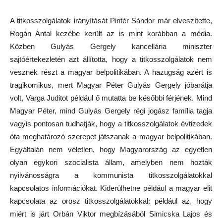
A titkosszolgálatok irányítását Pintér Sándor már elveszítette,
Rogán Antal kezébe került az is mint korábban a média.
Közben Gulyás Gergely kancellária miniszter
sajtóértekezletén azt állította, hogy a titkosszolgálatok nem
vesznek részt a magyar belpolitikában. A hazugság azért is
tragikomikus, mert Magyar Péter Gulyás Gergely jóbarátja
volt, Varga Juditot például ő mutatta be későbbi férjének. Mind
Magyar Péter, mind Gulyás Gergely régi jogász família tagja
vagyis pontosan tudhatják, hogy a titkosszolgálatok évtizedek
óta meghatározó szerepet játszanak a magyar belpolitikában.
Egyáltalán nem véletlen, hogy Magyarország az egyetlen
olyan egykori szocialista állam, amelyben nem hozták
nyilvánosságra a kommunista titkosszolgálatokkal
kapcsolatos információkat. Kiderülhetne például a magyar elit
kapcsolata az orosz titkosszolgálatokkal: például az, hogy
miért is járt Orbán Viktor megbízásából Simicska Lajos és