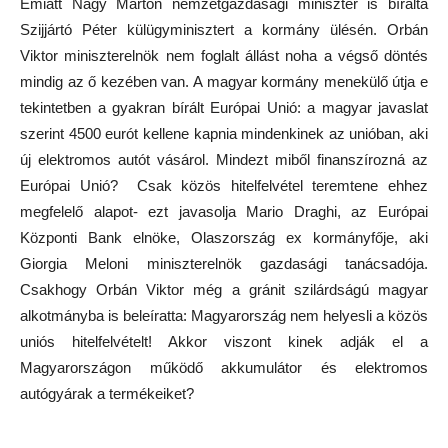
Emiatt Nagy Márton nemzetgazdasági miniszter is bírálta
Szijjártó Péter külügyminisztert a kormány ülésén. Orbán
Viktor miniszterelnök nem foglalt állást noha a végső döntés
mindig az ő kezében van. A magyar kormány menekülő útja e
tekintetben a gyakran bírált Európai Unió: a magyar javaslat
szerint 4500 eurót kellene kapnia mindenkinek az unióban, aki
új elektromos autót vásárol. Mindezt miből finanszírozná az
Európai Unió? Csak közös hitelfelvétel teremtene ehhez
megfelelő alapot- ezt javasolja Mario Draghi, az Európai
Központi Bank elnöke, Olaszország ex kormányfője, aki
Giorgia Meloni miniszterelnök gazdasági tanácsadója.
Csakhogy Orbán Viktor még a gránit szilárdságú magyar
alkotmányba is beleíratta: Magyarország nem helyesli a közös
uniós hitelfelvételt! Akkor viszont kinek adják el a
Magyarországon működő akkumulátor és elektromos
autógyárak a termékeiket?