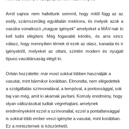
Arról sajnos nem hallottunk semmit, hogy mitől függ az az
esély, számszerűleg egyáltalán mekkora, és melyek azok a
vasútra vonatkozó „magyar igények” amelyeket a MÁV-nak ki
kell tudni elégíteni. Még fogasabb kérdés, és arra sincs
válasz, hogy mennyiben térnek el ezek az olasz, kanadai és ír
igényektől, melyeket az ottani, szintén modern és nyugati
típusú vasúttársaság elégít ki.
Orbán hozzátette: már most sokkal többen használják a
vasutat, mint bármikor korábban. Elmondta, nem elégedettek
a szolgáltatás színvonalával, a tempóval, a pontossággal, sok
baj van még, amit ki akarnak javítani. Komoly eredmény, hogy
olyan változásokat tudtak végrehajtani, amelynek
eredményeként ezzel a színvonallal, ezzel a pontatlansággal
is sokkal több ember veszi igénybe a vasutat, mint korábban.
Ez a miniszternek is köszönhető.