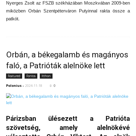
Nyerges Zsolt az FSZB székházában Moszkvában 2009-ben
miközben Orbán Szentpéterváron Putyinnal rakta össze a
patkót.
Orbán, a békegalamb és magányos
faló, a Patrióták alelnöke lett
Featured
Fontos
Itthon
Polonius
-
2024-11-18
0
Párizsban ülésezett a Patrióta
szövetség, amely alelnökévé