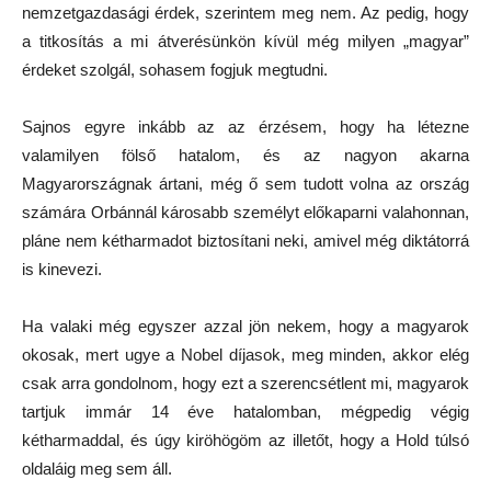
nemzetgazdasági érdek, szerintem meg nem. Az pedig, hogy
a titkosítás a mi átverésünkön kívül még milyen „magyar”
érdeket szolgál, sohasem fogjuk megtudni.
Sajnos egyre inkább az az érzésem, hogy ha létezne
valamilyen fölső hatalom, és az nagyon akarna
Magyarországnak ártani, még ő sem tudott volna az ország
számára Orbánnál károsabb személyt előkaparni valahonnan,
pláne nem kétharmadot biztosítani neki, amivel még diktátorrá
is kinevezi.
Ha valaki még egyszer azzal jön nekem, hogy a magyarok
okosak, mert ugye a Nobel díjasok, meg minden, akkor elég
csak arra gondolnom, hogy ezt a szerencsétlent mi, magyarok
tartjuk immár 14 éve hatalomban, mégpedig végig
kétharmaddal, és úgy kiröhögöm az illetőt, hogy a Hold túlsó
oldaláig meg sem áll.