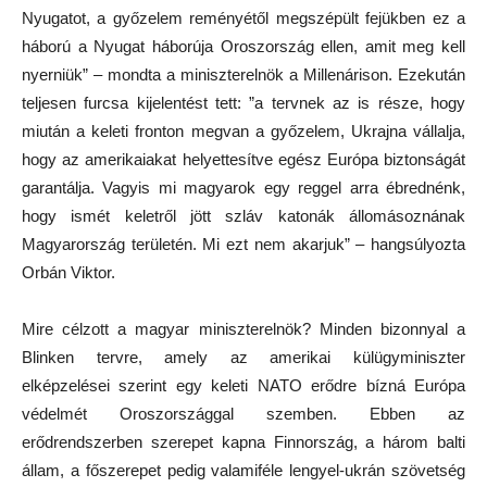
Nyugatot, a győzelem reményétől megszépült fejükben ez a
háború a Nyugat háborúja Oroszország ellen, amit meg kell
nyerniük” – mondta a miniszterelnök a Millenárison. Ezekután
teljesen furcsa kijelentést tett: ”a tervnek az is része, hogy
miután a keleti fronton megvan a győzelem, Ukrajna vállalja,
hogy az amerikaiakat helyettesítve egész Európa biztonságát
garantálja. Vagyis mi magyarok egy reggel arra ébrednénk,
hogy ismét keletről jött szláv katonák állomásoznának
Magyarország területén. Mi ezt nem akarjuk” – hangsúlyozta
Orbán Viktor.
Mire célzott a magyar miniszterelnök? Minden bizonnyal a
Blinken tervre, amely az amerikai külügyminiszter
elképzelései szerint egy keleti NATO erődre bízná Európa
védelmét Oroszországgal szemben. Ebben az
erődrendszerben szerepet kapna Finnország, a három balti
állam, a főszerepet pedig valamiféle lengyel-ukrán szövetség