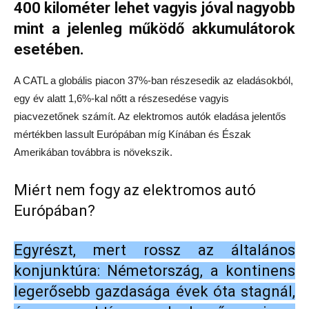
400 kilométer lehet vagyis jóval nagyobb
mint a jelenleg működő akkumulátorok
esetében.
A CATL a globális piacon 37%-ban részesedik az eladásokból,
egy év alatt 1,6%-kal nőtt a részesedése vagyis
piacvezetőnek számít. Az elektromos autók eladása jelentős
mértékben lassult Európában míg Kínában és Észak
Amerikában továbbra is növekszik.
Miért nem fogy az elektromos autó
Európában?
Egyrészt, mert rossz az általános
konjunktúra: Németország, a kontinens
legerősebb gazdasága évek óta stagnál,