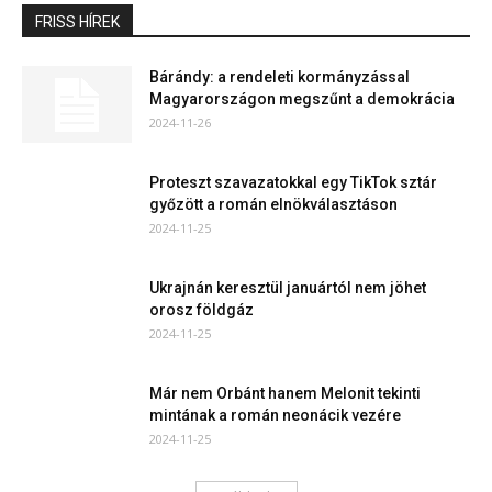
FRISS HÍREK
Bárándy: a rendeleti kormányzással
Magyarországon megszűnt a demokrácia
2024-11-26
Proteszt szavazatokkal egy TikTok sztár
győzött a román elnökválasztáson
2024-11-25
Ukrajnán keresztül januártól nem jöhet
orosz földgáz
2024-11-25
Már nem Orbánt hanem Melonit tekinti
mintának a román neonácik vezére
2024-11-25