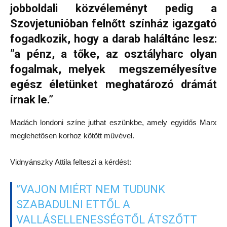
jobboldali közvéleményt pedig a
Szovjetunióban felnőtt színház igazgató
fogadkozik, hogy a darab haláltánc lesz:
”a pénz, a tőke, az osztályharc olyan
fogalmak, melyek megszemélyesítve
egész életünket meghatározó drámát
írnak le.”
Madách londoni színe juthat eszünkbe, amely egyidős Marx
meglehetősen korhoz kötött művével.
Vidnyánszky Attila felteszi a kérdést:
”VAJON MIÉRT NEM TUDUNK
SZABADULNI ETTŐL A
VALLÁSELLENESSÉGTŐL ÁTSZŐTT