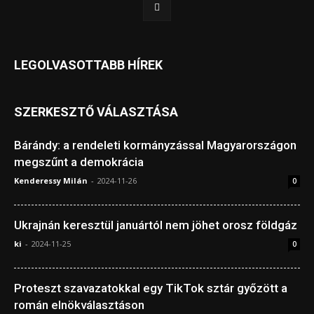
LEGOLVASOTTABB HÍREK
SZERKESZTŐ VÁLASZTÁSA
Bárándy: a rendeleti kormányzással Magyarországon
megszűnt a demokrácia
Kenderessy Milán
-
2024-11-26
0
Ukrajnán keresztül januártól nem jöhet orosz földgáz
ki
-
2024-11-25
0
Proteszt szavazatokkal egy TikTok sztár győzött a
román elnökválasztáson