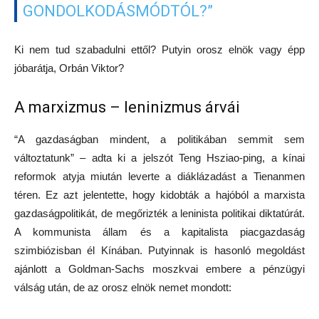
GONDOLKODÁSMÓDTÓL?”
Ki nem tud szabadulni ettől? Putyin orosz elnök vagy épp
jóbarátja, Orbán Viktor?
A marxizmus – leninizmus árvái
“A gazdaságban mindent, a politikában semmit sem
változtatunk” – adta ki a jelszót Teng Hsziao-ping, a kínai
reformok atyja miután leverte a diáklázadást a Tienanmen
téren. Ez azt jelentette, hogy kidobták a hajóból a marxista
gazdaságpolitikát, de megőrizték a leninista politikai diktatúrát.
A kommunista állam és a kapitalista piacgazdaság
szimbiózisban él Kínában. Putyinnak is hasonló megoldást
ajánlott a Goldman-Sachs moszkvai embere a pénzügyi
válság után, de az orosz elnök nemet mondott: