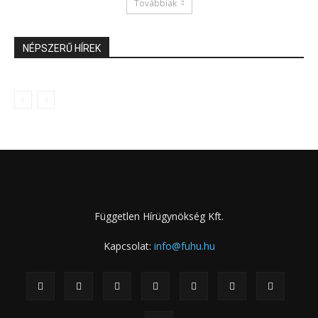
Továbbiak
NÉPSZERŰ HÍREK
Független Hírügynökség Kft.
Kapcsolat:
info@fuhu.hu