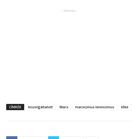
- Hirdetés -
CÍMKÉK
kiszolgáltatott
Marx
marxizmus-leninizmus
tőke