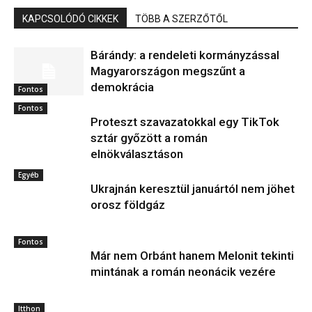
KAPCSOLÓDÓ CIKKEK
TÖBB A SZERZŐTŐL
Bárándy: a rendeleti kormányzással
Magyarországon megszűnt a
demokrácia
Fontos
Fontos
Proteszt szavazatokkal egy TikTok
sztár győzött a román
elnökválasztáson
Egyéb
Ukrajnán keresztül januártól nem jöhet
orosz földgáz
Fontos
Már nem Orbánt hanem Melonit tekinti
mintának a román neonácik vezére
Itthon