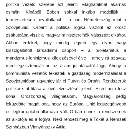
politika vezető szerepe azt jelenti: világhatalmat akarnak
csinálni Kínából! Ebben sokkal inkább modelljük –
természetesen bevallatlanul – a náci Németország mint a
Szovjetunió. Orbánt a politikai logika viszont az orosz
zsákutcába viszi: a magyar miniszterelnök választott diktátor.
Abban érdekel, hogy mindig legyen egy olyan nagy
kiszolgáltatott társadalmi csoport – a proletariátus a
marxizmus-leninizmus kifejezésével élve – amely rá szavaz,
mert egzisztenciálisan az állam juttatásaitól függ. Ahogy a
kommunista vezetők fékezték a gazdaság modernizálását a
Szovjetunióban ugyanígy jár el Putyin és Orbán. Rendszerük
politikai stabilitása a jövő elvesztését jelenti. Ezért nem lesz
soha Oroszország világhatalom, Magyarország pedig
leküzdötte magát oda, hogy az Európai Unió legszegényebb
és legkorruptabb államává vált. Orbán ennek a rendszernek
az alkotója és a foglya. Neki rendezi meg a Tőkét a Nemzeti
Színházban Vidnyánszky Attila.