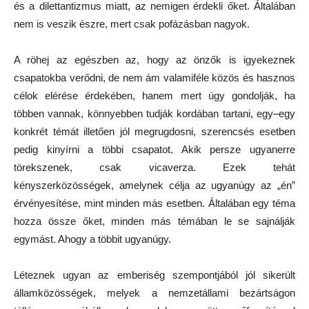
és a dilettantizmus miatt, az nemigen érdekli őket. Általában
nem is veszik észre, mert csak pofázásban nagyok.
A röhej az egészben az, hogy az önzők is igyekeznek
csapatokba verődni, de nem ám valamiféle közös és hasznos
célok elérése érdekében, hanem mert úgy gondolják, ha
többen vannak, könnyebben tudják kordában tartani, egy–egy
konkrét témát illetően jól megrugdosni, szerencsés esetben
pedig kinyírni a többi csapatot. Akik persze ugyanerre
törekszenek, csak vicaverza. Ezek tehát
kényszerközösségek, amelynek célja az ugyanúgy az „én”
érvényesítése, mint minden más esetben. Általában egy téma
hozza össze őket, minden más témában le se sajnálják
egymást. Ahogy a többit ugyanúgy.
Léteznek ugyan az emberiség szempontjából jól sikerült
államközösségek, melyek a nemzetállami bezártságon