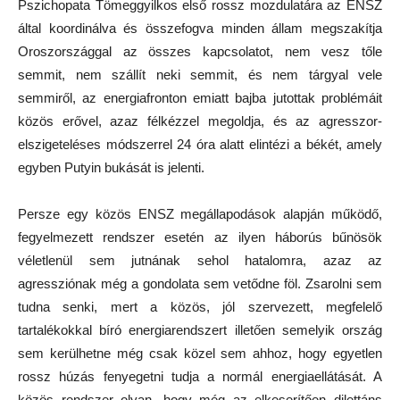
Pszichopata Tömeggyilkos első rossz mozdulatára az ENSZ
által koordinálva és összefogva minden állam megszakítja
Oroszországgal az összes kapcsolatot, nem vesz tőle
semmit, nem szállít neki semmit, és nem tárgyal vele
semmiről, az energiafronton emiatt bajba jutottak problémáit
közös erővel, azaz félkézzel megoldja, és az agresszor-
elszigeteléses módszerrel 24 óra alatt elintézi a békét, amely
egyben Putyin bukását is jelenti.
Persze egy közös ENSZ megállapodások alapján működő,
fegyelmezett rendszer esetén az ilyen háborús bűnösök
véletlenül sem jutnának sehol hatalomra, azaz az
agressziónak még a gondolata sem vetődne föl. Zsarolni sem
tudna senki, mert a közös, jól szervezett, megfelelő
tartalékokkal bíró energiarendszert illetően semelyik ország
sem kerülhetne még csak közel sem ahhoz, hogy egyetlen
rossz húzás fenyegetni tudja a normál energiaellátását. A
közös rendszer olyan, hogy még az elkeserítően dilettáns