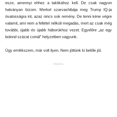
esze, amennyi ehhez a taktikához kell. De csak nagyon
halványan bízom. Merkel szarvashibája meg Trump IQ-ja
óvatosságra int, azaz nincs sok remény. De tenni kéne végre
valamit, ami nem a feltétel nélküli megadás, mert az csak még
további, újabb és újabb háborúkhoz vezet. Egyelőre „az egy
bolond százat csinál” helyzetben vagyunk.
Úgy emlékszem, már volt ilyen. Nem jöttünk ki belőle jól.
- Hirdetés -