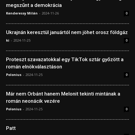
megszűnt a demokrácia
Kenderessy Milán
-
2024-11-26
0
Ukrajnán keresztül januártól nem jöhet orosz földgáz
ki
-
2024-11-25
0
Proteszt szavazatokkal egy TikTok sztár győzött a
román elnökválasztáson
Polonius
-
2024-11-25
0
Már nem Orbánt hanem Melonit tekinti mintának a
román neonácik vezére
Polonius
-
2024-11-25
0
Patt