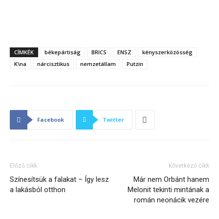
CÍMKÉK
békepártiság
BRICS
ENSZ
kényszerközösség
K\na
nárcisztikus
nemzetállam
Putzin
Facebook
Twitter
Előző cikk
Következő cikk
Színesítsük a falakat – Így lesz
Már nem Orbánt hanem
a lakásból otthon
Melonit tekinti mintának a
román neonácik vezére