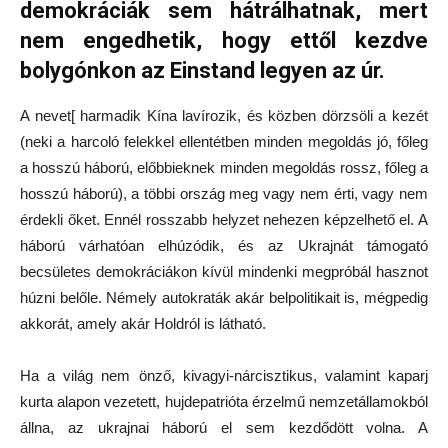
demokráciák sem hátrálhatnak, mert
nem engedhetik, hogy ettől kezdve
bolygónkon az Einstand legyen az úr.
A nevet[ harmadik Kína lavírozik, és közben dörzsöli a kezét
(neki a harcoló felekkel ellentétben minden megoldás jó, főleg
a hosszú háború, előbbieknek minden megoldás rossz, főleg a
hosszú háború), a többi ország meg vagy nem érti, vagy nem
érdekli őket. Ennél rosszabb helyzet nehezen képzelhető el. A
háború várhatóan elhúzódik, és az Ukrajnát támogató
becsületes demokráciákon kívül mindenki megpróbál hasznot
húzni belőle. Némely autokraták akár belpolitikait is, mégpedig
akkorát, amely akár Holdról is látható.
Ha a világ nem önző, kivagyi-nárcisztikus, valamint kaparj
kurta alapon vezetett, hujdepatrióta érzelmű nemzetállamokból
állna, az ukrajnai háború el sem kezdődött volna. A