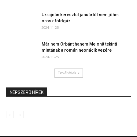
Ukrajnán keresztül januártól nem jöhet
orosz földgáz
2024-11-25
Már nem Orbánt hanem Melonit tekinti
mintának a román neonácik vezére
2024-11-25
Továbbiak
NÉPSZERŰ HÍREK