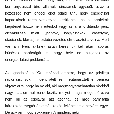
kormányzással bíró államok sincsenek egyedül, azaz a
közösség nem engedi őket odáig jutni, hogy energetikai
kapacitások terén veszélybe kerüljenek, ha a tartalékok
kiépítését hozzá nem értésből vagy az arra fordítandó pénz
elcsaklizása miatt (jachtok, nagybirtokok, kastélyok,
stadionok, klérus) az ostoba vezetés elmulasztotta volna. Mert
van ám ilyen, akiknek aztán keresniük kell akár háborús
bűnösök barátságát is, hogy bele ne bukjanak az
energiaellátási problémába.
Azt gondolná a XXI. század embere, hogy az (elvileg)
racionális, sok mindent átélt és megtapasztalt emberiség
vigyáz arra, hogy ha valaki, aki megmagyarázhatatlan okokból
nagy hatalommal rendelkezik, melyet maga mögött érezve
nem bír az egójával, azt azonnal, és még bármifajta
károkozás megtörténte előtt közös fellépéssel a helyére tegye.
De úgy ám, hogy zökkenjen! A mindenit neki!