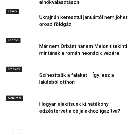
elnökválasztáson
Egyéb
Ukrajnán keresztül januártól nem jöhet
orosz földgáz
Fontos
Már nem Orbánt hanem Melonit tekinti
mintának a román neonácik vezére
Érdekes
Színesítsük a falakat – Így lesz a
lakásból otthon
Nem foci
Hogyan alakítsunk ki hatékony
edzéstervet a céljainkhoz igazítva?