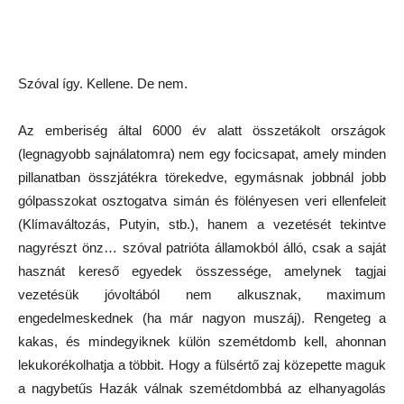
Szóval így. Kellene. De nem.
Az emberiség által 6000 év alatt összetákolt országok
(legnagyobb sajnálatomra) nem egy focicsapat, amely minden
pillanatban összjátékra törekedve, egymásnak jobbnál jobb
gólpasszokat osztogatva simán és fölényesen veri ellenfeleit
(Klímaváltozás, Putyin, stb.), hanem a vezetését tekintve
nagyrészt önz… szóval patrióta államokból álló, csak a saját
hasznát kereső egyedek összessége, amelynek tagjai
vezetésük jóvoltából nem alkusznak, maximum
engedelmeskednek (ha már nagyon muszáj). Rengeteg a
kakas, és mindegyiknek külön szemétdomb kell, ahonnan
lekukorékolhatja a többit. Hogy a fülsértő zaj közepette maguk
a nagybetűs Hazák válnak szemétdombbá az elhanyagolás