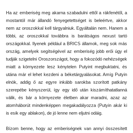
Ha az emberiség meg akarna szabadulni ettől a rákfenétől, a
mostantól már állandó fenyegetettséget is beleértve, akkor
nem az oroszokkal kell tárgyalniuk. Egyáltalán nem. Hanem a
többi, az oroszokkal továbbra is barátságos nexust tartó
országokkal. Ilyenek például a BRICS államok, meg sok más
ország, amelyek segítségével az emberiség jobb erői úgy el
tudják szigetelni Oroszországot, hogy a fokozódó nehézségek
miatt a környezete lesz kénytelen Putyint megbuktatni, és
utána már el lehet kezdeni a béketárgyalásokat. Amíg Putyin
elnök, addig ő az egyre inkább sarokba szorított patkány
szerepébe kényszerül, így egy idő után kiszámíthatatlanná
válik, és bár a környezete életben akar maradni, azaz az
atomháborút mindenképpen megakadályozza (Putyin akár ki
is esik egy ablakon), de jó lenne nem eljutni odáig.
Bízom benne, hogy az emberiségnek van annyi összesített