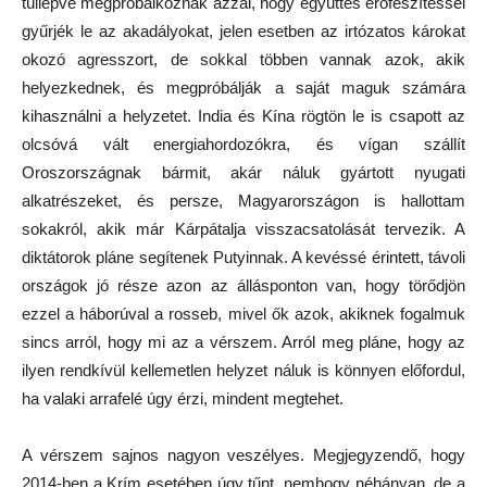
túllépve megpróbálkoznak azzal, hogy együttes erőfeszítéssel
gyűrjék le az akadályokat, jelen esetben az irtózatos károkat
okozó agresszort, de sokkal többen vannak azok, akik
helyezkednek, és megpróbálják a saját maguk számára
kihasználni a helyzetet. India és Kína rögtön le is csapott az
olcsóvá vált energiahordozókra, és vígan szállít
Oroszországnak bármit, akár náluk gyártott nyugati
alkatrészeket, és persze, Magyarországon is hallottam
sokakról, akik már Kárpátalja visszacsatolását tervezik. A
diktátorok pláne segítenek Putyinnak. A kevéssé érintett, távoli
országok jó része azon az állásponton van, hogy törődjön
ezzel a háborúval a rosseb, mivel ők azok, akiknek fogalmuk
sincs arról, hogy mi az a vérszem. Arról meg pláne, hogy az
ilyen rendkívül kellemetlen helyzet náluk is könnyen előfordul,
ha valaki arrafelé úgy érzi, mindent megtehet.
A vérszem sajnos nagyon veszélyes. Megjegyzendő, hogy
2014-ben a Krím esetében úgy tűnt, nemhogy néhányan, de a