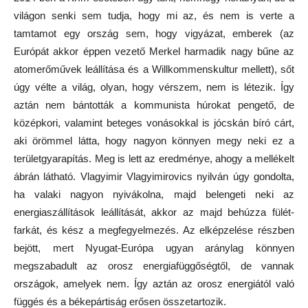
világon senki sem tudja, hogy mi az, és nem is verte a
tamtamot egy ország sem, hogy vigyázat, emberek (az
Európát akkor éppen vezető Merkel harmadik nagy bűne az
atomerőművek leállítása és a Willkommenskultur mellett), sőt
úgy vélte a világ, olyan, hogy vérszem, nem is létezik. Így
aztán nem bántották a kommunista húrokat pengető, de
középkori, valamint beteges vonásokkal is jócskán bíró cárt,
aki örömmel látta, hogy nagyon könnyen megy neki ez a
területgyarapítás. Meg is lett az eredménye, ahogy a mellékelt
ábrán látható. Vlagyimir Vlagyimirovics nyilván úgy gondolta,
ha valaki nagyon nyivákolna, majd belengeti neki az
energiaszállítások leállítását, akkor az majd behúzza fülét-
farkát, és kész a megfegyelmezés. Az elképzelése részben
bejött, mert Nyugat-Európa ugyan aránylag könnyen
megszabadult az orosz energiafüggőségtől, de vannak
országok, amelyek nem. Így aztán az orosz energiától való
függés és a békepártiság erősen összetartozik.