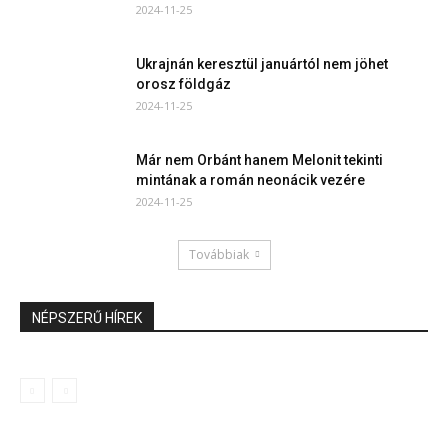
2024-11-25
Ukrajnán keresztül januártól nem jöhet
orosz földgáz
2024-11-25
Már nem Orbánt hanem Melonit tekinti
mintának a román neonácik vezére
2024-11-25
Továbbiak
NÉPSZERŰ HÍREK