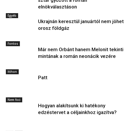
sztár győzött a román
elnökválasztáson
Egyéb
Ukrajnán keresztül januártól nem jöhet
orosz földgáz
Fontos
Már nem Orbánt hanem Melonit tekinti
mintának a román neonácik vezére
Itthon
Patt
Nem foci
Hogyan alakítsunk ki hatékony
edzéstervet a céljainkhoz igazítva?