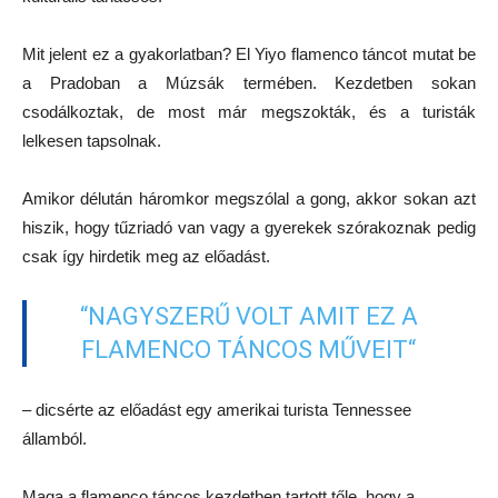
Mit jelent ez a gyakorlatban? El Yiyo flamenco táncot mutat be
a Pradoban a Múzsák termében. Kezdetben sokan
csodálkoztak, de most már megszokták, és a turisták
lelkesen tapsolnak.
Amikor délután háromkor megszólal a gong, akkor sokan azt
hiszik, hogy tűzriadó van vagy a gyerekek szórakoznak pedig
csak így hirdetik meg az előadást.
“NAGYSZERŰ VOLT AMIT EZ A
FLAMENCO TÁNCOS MŰVEIT“
– dicsérte az előadást egy amerikai turista Tennessee
államból.
Maga a flamenco táncos kezdetben tartott tőle, hogy a