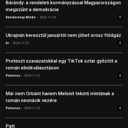
Bárándy: a rendeleti kormányzással Magyarországon
megszűnt a demokrácia
Kenderessy Milán
-
2024-11-26
0
Ukrajnán keresztül januártól nem jöhet orosz földgáz
ki
-
2024-11-25
0
Proteszt szavazatokkal egy TikTok sztár győzött a
román elnökválasztáson
Polonius
-
2024-11-25
0
Már nem Orbánt hanem Melonit tekinti mintának a
román neonácik vezére
Polonius
-
2024-11-25
0
Patt