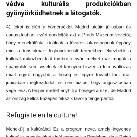
védve kulturális produkciókban
gyönyörködhetnek a látogatók.
41 fokot is eléri a hőmérséklet Madrid utcáin júliusban és
augusztusban, ezért gondolták azt a Prado Múzeum vezetői,
hogy menekülőutat kínálnak a főváros lakosságának éppúgy
mint a turistáknak: légkondicionált termekben élvezhetik a
kultúrát miközben kint tombol a nyár, melyet már maguk a
spanyolok sem viselnek el könnyen hiszen a klímaváltozás
miatt egyre nagyobb a hőség és egyre tovább tart: már
júniusban megkezdődött és nem biztos, hogy augusztusban
vége lesz. A tenger mellett enyhíti a hőséget a szél, de Madrid
az ország kellős közepén fekszik távol a tengerparttól.
Refugiate en la cultura!
Menekülj a kultúrába! Ez a program neve, amely ingyenes
kulturális produkciókat kínál nemcsak a Pradoban, de a Reina