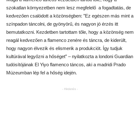
szokatlan környezetben nem lesz megfelelő a fogadtatás, de
kedvezően csalódott a közönségben: ”Ez egészen más mint a
színpadon táncolni, de gyönyörű, és nagyon jó érzés itt
bemutatkozni. Kezdetben tartottam tőle, hogy a közönség nem
reagál kedvezően a flamenco zenére és táncra, de kiderült,
hogy nagyon élvezik és elismerik a produkciót. Így tudjuk
kultúrával legyőzni a hőséget” – nyilatkozta a londoni Guardian
tudósítójának El Yiyo flamenco táncos, aki a madridi Prado
Múzeumban lép fel a hőség idején.
- Hirdetés -