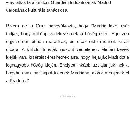
– nyilatkozta a londoni Guardian tudósítójának Madrid
városának kulturális tanácsosa.
Rivera de la Cruz hangsúlyozta, hogy “Madrid lakói már
tudják, hogy miképp védekezzenek a hőség ellen. Egészen
egyszerűen otthon maradnak, és csak este mennek ki az
utcára. A külföldi turisták viszont védtelenek. Miután kevés
idejük van, kísértést érezhetnek arra, hogy bejárják Madridot a
legnagyobb hőség idején. Ehelyett inkább azt ajánljuk nekik,
hogyha csak pár napot töltenek Madridba, akkor menjenek el
a Pradoba!”
- Hirdetés -