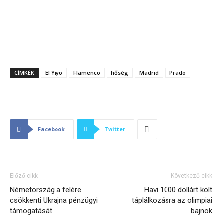
CÍMKÉK
El Yiyo
Flamenco
hőség
Madrid
Prado
Facebook
Twitter
Előző cikk
Következő cikk
Németország a felére
Havi 1000 dollárt költ
csökkenti Ukrajna pénzügyi
táplálkozásra az olimpiai
támogatását
bajnok