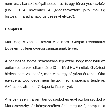
nem lesz, bár szükségállapotban az is egy törvényes eszköz
(HVG 2024. november 4. „Megszavazták: jövő májusig
biztosan marad a háborús veszélyhelyzet”).
Campus II.
Már meg is van, ki készíti el a Károli Gáspár Református
Egyetem új, ferencvárosi campusának terveit.
A beruházás fontos szakaszába lép azzal, hogy megindul az
építészeti tervek elkészítése (3 milliárd HUF nettó). Győztest
hirdetni nem volt nehéz, mert csak egy pályázat érkezett. Oka
egyszerű, több céget nem hívtak meg a speciális tenderre.
Azért speciális, nem? Naponta látunk ilyet.
A tervek szerint állami támogatásból és egyházi forrásokból a
Markusovszky tér környezetében épül meg az új campus, a