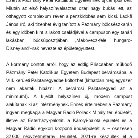
Ezért a Pázmány Péter Katolikus Egyetemnek új campus kell.
Miután az első helyszínválasztás oltári nagy bukás lett, az
otthagyott komplexum révén a pénzkidobás sem kicsi. Lackfi
János író, aki tizenhét évig tanított a Pázmány bölcsészkarán
és egy időben kint is lakott családjával a campuson egy tanári
lakásban, búcsúposztjában „Makovecz-féle hungaro-
Disneyland”-nak nevezte az épületegyüttest.
A kormány döntött arról, hogy az eddig Piliscsabán működő
Pázmány Péter Katolikus Egyetem Budapest belvárosába, a
VIII. kerületi Palotanegyedbe költözhet (láthatóan még egyszer
nem akartak hibázni! A belvárosi Palotanegyed az a
minimum!). A kijelölt helyszínen új, modern campust
alakítanak ki az intézménynek. Ennek értelmében a Pázmány
ingyen megkapja a Magyar Rádió Pollack Mihály téri épületét,
illetve az Esterházy-palotát, a Károlyi-palota épületét és a
Magyar Rádió egykori központi irodaépületét is – összesen
32 600 négyzetméternyi területet. 2021-re készültek el a