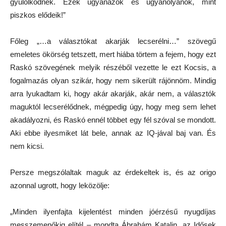
gyűlölködnek. Ezek ugyanazok és ugyanolyanok, mint
piszkos elődeik!”
Főleg „…a választókat akarják lecserélni…” szövegű
emeletes ökörség tetszett, mert hiába törtem a fejem, hogy ezt
Raskó szövegének melyik részéből vezette le ezt Kocsis, a
fogalmazás olyan szikár, hogy nem sikerült rájönnöm. Mindig
arra lyukadtam ki, hogy akár akarják, akár nem, a választók
maguktól lecserélődnek, mégpedig úgy, hogy meg sem lehet
akadályozni, és Raskó ennél többet egy fél szóval se mondott.
Aki ebbe ilyesmiket lát bele, annak az IQ-jával baj van. És
nem kicsi.
Persze megszólaltak maguk az érdekeltek is, és az origo
azonnal ugrott, hogy leközölje:
„Minden ilyenfajta kijelentést minden jóérzésű nyugdíjas
messzemenőkig elítél – mondta Ábrahám Katalin, az Idősek