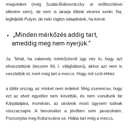
megvédeni (még Szalai-Bobrovniczky úr erőfeszítései
ellenére sem), de nem is akarja tőlünk elvenni senki. Na,
legfeljebb Putyin, de neki rögtön odaadnánk, ha kérné.
„Minden mérkőzés addig tart,
ameddig meg nem nyerjük.”
Ja. Tehát, ha valamely mérkőzésről úgy néz ki, hogy azt
elvesztettünk (teszem föl, I. világháború), akkor azt nem is
vesztettük el, mert még tart a meccs. Hogy mit szól ehhez
a többi ország, az minket nem érdekel. Még szerencse, hogy
ezt az elvet egyelőre nem követtük, és nem vonultunk be
Kárpátaljára, mondván, az ukránok most úgysem tudnak
visszacsapni. A bevonulást a jövőben sem javasolnám.
Pozsonyba meg Kolozsvárra se. Hiába tart még a meccs.