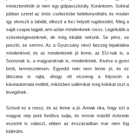
miniszterelnök úr nem egy gólpasszkirály. Korántsem. Sokkal
jobban szeret az önös cselezésbe belebonyolódni, és miután
így elveszti a labdát, elkezd a foci helyett rugdosódni, főleg a
saját csapat tagjait, ami aztán mindenkinek rossz. Leginkább a
szövetségeseinknek, de még inkább nekünk. Se pénz, se
posztó, se semmi. Az a Gyurcsány nevű bezzeg lepaktálna
mindenkivel, és az mindenkinek jó lenne, az EU-nak is, a
Sorosnak is, a magyaroknak is, mindenkinek. Kivéve a gyevi
bírót, természetesen. Egyedül neki nem lenne jó, és ez
látszana is rajta, ahogy ott vicsorog a folyosón a
kávéautomata mellett, miközben sallerokat meg kokikat oszt a
levegőnek.
Szóval ez a rossz, és az lenne a jó. Annak oka, hogy ezt a
magyar nép pont fordítva tudja, és immár másfél évtizede
eszerint is választ, ebben az évszázadban már nem fog
kiderülni.