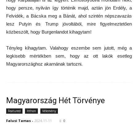
hogy persze, nyilván így történik majd, aztán jön Erdély, a
Felvidék, a Bácska meg a Bánát, ahol szintén népszavazás
lesz Putyin és Trump jóvoltából, mire figyelmeztetően
közbeszólt, hogy Burgenlandot kihagytam!
Tényleg kihagytam. Valahogy eszembe sem jutott, még a
legkisebb mértékben sem, hogy az ott lakók esetleg
Magyarországhoz akarnának tartozni.
Magyarország Hét Törvénye
Featured
Itthon
Vélemény
Falusi Tamas
-
2024-11-11
0