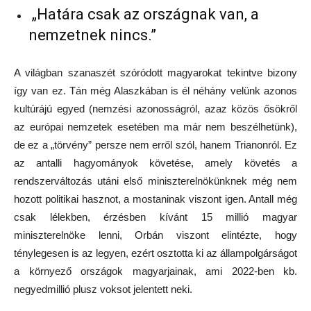
„Határa csak az országnak van, a
nemzetnek nincs.”
A világban szanaszét szóródott magyarokat tekintve bizony
így van ez. Tán még Alaszkában is él néhány velünk azonos
kultúrájú egyed (nemzési azonosságról, azaz közös ősökről
az európai nemzetek esetében ma már nem beszélhetünk),
de ez a „törvény” persze nem erről szól, hanem Trianonról. Ez
az antalli hagyományok követése, amely követés a
rendszerváltozás utáni első miniszterelnökünknek még nem
hozott politikai hasznot, a mostaninak viszont igen. Antall még
csak lélekben, érzésben kívánt 15 millió magyar
miniszterelnöke lenni, Orbán viszont elintézte, hogy
ténylegesen is az legyen, ezért osztotta ki az állampolgárságot
a környező országok magyarjainak, ami 2022-ben kb.
negyedmillió plusz voksot jelentett neki.