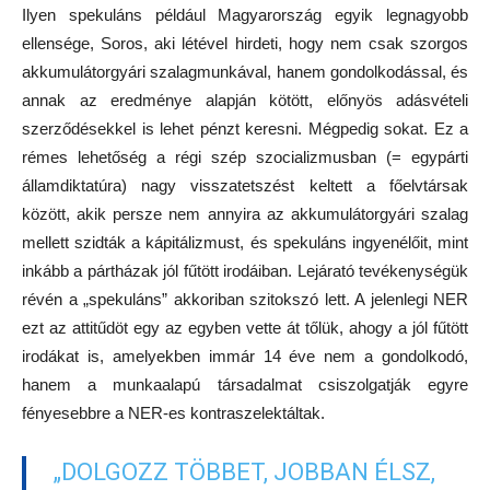
Ilyen spekuláns például Magyarország egyik legnagyobb
ellensége, Soros, aki létével hirdeti, hogy nem csak szorgos
akkumulátorgyári szalagmunkával, hanem gondolkodással, és
annak az eredménye alapján kötött, előnyös adásvételi
szerződésekkel is lehet pénzt keresni. Mégpedig sokat. Ez a
rémes lehetőség a régi szép szocializmusban (= egypárti
államdiktatúra) nagy visszatetszést keltett a főelvtársak
között, akik persze nem annyira az akkumulátorgyári szalag
mellett szidták a kápitálizmust, és spekuláns ingyenélőit, mint
inkább a pártházak jól fűtött irodáiban. Lejárató tevékenységük
révén a „spekuláns” akkoriban szitokszó lett. A jelenlegi NER
ezt az attitűdöt egy az egyben vette át tőlük, ahogy a jól fűtött
irodákat is, amelyekben immár 14 éve nem a gondolkodó,
hanem a munkaalapú társadalmat csiszolgatják egyre
fényesebbre a NER-es kontraszelektáltak.
„DOLGOZZ TÖBBET, JOBBAN ÉLSZ,