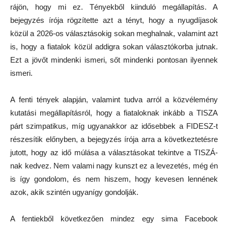
rájön, hogy mi ez. Tényekből kiinduló megállapítás. A
bejegyzés írója rögzítette azt a tényt, hogy a nyugdíjasok
közül a 2026-os választásokig sokan meghalnak, valamint azt
is, hogy a fiatalok közül addigra sokan választókorba jutnak.
Ezt a jövőt mindenki ismeri, sőt mindenki pontosan ilyennek
ismeri.
A fenti tények alapján, valamint tudva arról a közvélemény
kutatási megállapításról, hogy a fiataloknak inkább a TISZA
párt szimpatikus, míg ugyanakkor az idősebbek a FIDESZ-t
részesítik előnyben, a bejegyzés írója arra a következtetésre
jutott, hogy az idő múlása a választásokat tekintve a TISZÁ-
nak kedvez. Nem valami nagy kunszt ez a levezetés, még én
is így gondolom, és nem hiszem, hogy kevesen lennének
azok, akik szintén ugyanígy gondolják.
A fentiekből következően mindez egy sima Facebook