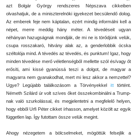
azt Bolgár György rendszeres Népszava cikkeiben
olvashatjuk, de a miniszterelnöki igyekezet becsülendő dolog.
Az emberek feje nem káptalan, ezért mindig informálni kell a
népet, merre meddig hány méter. A tévedéseit ugyan
néhányan hazugságnak mondják, de mi ne is törődjünk velük,
csupa rosszakaró, hitvány alak az, a genderlobbik ócska
széltolója mind. A tévedés az tévedés, és punktum! Igaz, hogy
minden tévedése merő véletlenségből mellette szól és/vagy őt
erősíti, ami kissé gyanússá teszi a dolgot, de magyar a
magyarra nem gyanakodhat, mert mi lesz akkor a nemzettel?
Ugye? Legújabb találkozásom a Törvényekkel
itt
történt.
Németh Szilárd úr volt szíves őket összekombinálni a Trump-
nak való szurkolással, és megjelentetni a megfelelő helyen,
hogy ebből Urfi Péter cikket írhasson, amelyet közölt az egyik
független lap. Így futottam össze velük megint.
Ahogy nézegetem a bölcselmeket, mögöttük felsejlik a