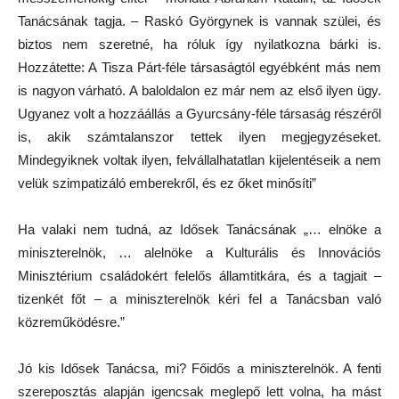
Tanácsának tagja. – Raskó Györgynek is vannak szülei, és
biztos nem szeretné, ha róluk így nyilatkozna bárki is.
Hozzátette: A Tisza Párt-féle társaságtól egyébként más nem
is nagyon várható. A baloldalon ez már nem az első ilyen ügy.
Ugyanez volt a hozzáállás a Gyurcsány-féle társaság részéről
is, akik számtalanszor tettek ilyen megjegyzéseket.
Mindegyiknek voltak ilyen, felvállalhatatlan kijelentéseik a nem
velük szimpatizáló emberekről, és ez őket minősíti”
Ha valaki nem tudná, az Idősek Tanácsának „… elnöke a
miniszterelnök, … alelnöke a Kulturális és Innovációs
Minisztérium családokért felelős államtitkára, és a tagjait –
tizenkét főt – a miniszterelnök kéri fel a Tanácsban való
közreműködésre.”
Jó kis Idősek Tanácsa, mi? Főidős a miniszterelnök. A fenti
szereposztás alapján igencsak meglepő lett volna, ha mást