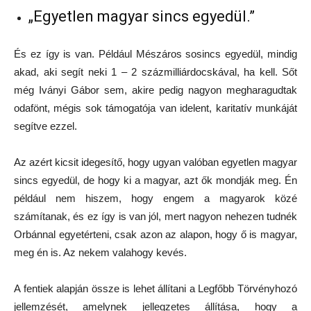
„Egyetlen magyar sincs egyedül.”
És ez így is van. Például Mészáros sosincs egyedül, mindig
akad, aki segít neki 1 – 2 százmilliárdocskával, ha kell. Sőt
még Iványi Gábor sem, akire pedig nagyon megharagudtak
odafönt, mégis sok támogatója van idelent, karitatív munkáját
segítve ezzel.
Az azért kicsit idegesítő, hogy ugyan valóban egyetlen magyar
sincs egyedül, de hogy ki a magyar, azt ők mondják meg. Én
például nem hiszem, hogy engem a magyarok közé
számítanak, és ez így is van jól, mert nagyon nehezen tudnék
Orbánnal egyetérteni, csak azon az alapon, hogy ő is magyar,
meg én is. Az nekem valahogy kevés.
A fentiek alapján össze is lehet állítani a Legfőbb Törvényhozó
jellemzését, amelynek jellegzetes állítása, hogy a