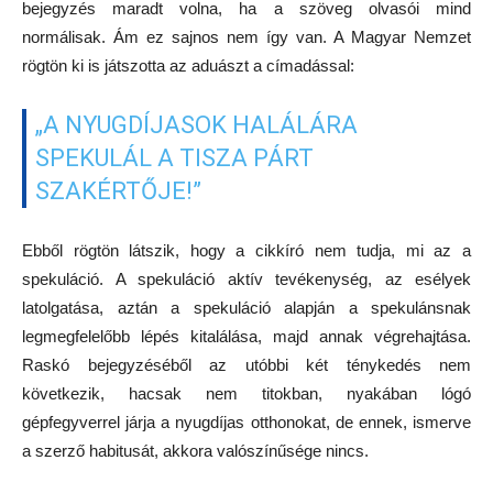
bejegyzés maradt volna, ha a szöveg olvasói mind
normálisak. Ám ez sajnos nem így van. A Magyar Nemzet
rögtön ki is játszotta az aduászt a címadással:
„A NYUGDÍJASOK HALÁLÁRA
SPEKULÁL A TISZA PÁRT
SZAKÉRTŐJE!”
Ebből rögtön látszik, hogy a cikkíró nem tudja, mi az a
spekuláció. A spekuláció aktív tevékenység, az esélyek
latolgatása, aztán a spekuláció alapján a spekulánsnak
legmegfelelőbb lépés kitalálása, majd annak végrehajtása.
Raskó bejegyzéséből az utóbbi két ténykedés nem
következik, hacsak nem titokban, nyakában lógó
gépfegyverrel járja a nyugdíjas otthonokat, de ennek, ismerve
a szerző habitusát, akkora valószínűsége nincs.