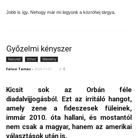
Jobb is így. Nehogy már mi legyünk a közröhej tárgya.
Győzelmi kényszer
Featured
Itthon
Vélemény
Falusi Tamas
-
2024-11-07
0
Kicsit sok az Orbán féle
diadalvijjogásból. Ezt az irritáló hangot,
amely zene a fideszesek füleinek,
immár 2010. óta hallani, és mostantól
nem csak a magyar, hanem az amerikai
választások után is.