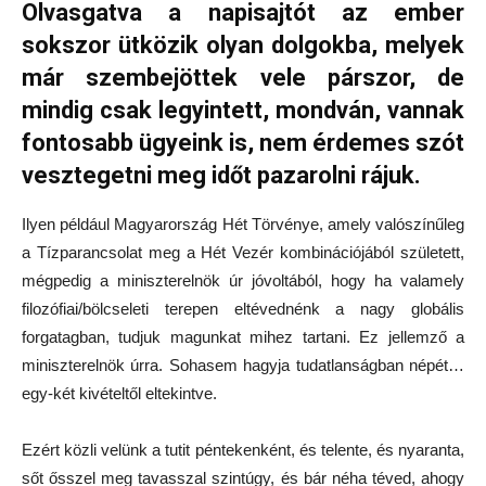
Olvasgatva a napisajtót az ember
sokszor ütközik olyan dolgokba, melyek
már szembejöttek vele párszor, de
mindig csak legyintett, mondván, vannak
fontosabb ügyeink is, nem érdemes szót
vesztegetni meg időt pazarolni rájuk.
Ilyen például Magyarország Hét Törvénye, amely valószínűleg
a Tízparancsolat meg a Hét Vezér kombinációjából született,
mégpedig a miniszterelnök úr jóvoltából, hogy ha valamely
filozófiai/bölcseleti terepen eltévednénk a nagy globális
forgatagban, tudjuk magunkat mihez tartani. Ez jellemző a
miniszterelnök úrra. Sohasem hagyja tudatlanságban népét…
egy-két kivételtől eltekintve.
Ezért közli velünk a tutit péntekenként, és telente, és nyaranta,
sőt ősszel meg tavasszal szintúgy, és bár néha téved, ahogy