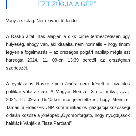
EZT ZÚGJA A GÉP”.
Vagy a szalag. Nem kívánt törlendő.
A Raskó által írtak alapján a cikk címe természetesen úgy
hülyeség, ahogy van, aki kitalálta, nem normális – hogy finom
legyen a fogalmazás – az országos polgári napilap mégis ezt
harsogta 2024. 11. 09-én 13:39 perctől az országban
szerteszét.
A gyalázatos Raskó spekulációra nem késett a hivatalos
politikai válasz sem. A Magyar Nemzet 3 óra múlva, azaz
2024. 11. 09-án 16:40-kor már jelentette is, hogy Menczer
Tamás, a Fidesz–KDNP kommunikációs igazgatója közösségi
oldalán közölte a jónéppel: „Gyomorforgató, hogy nyugdíjasok
halálát kívánják a Tisza Pártban!”