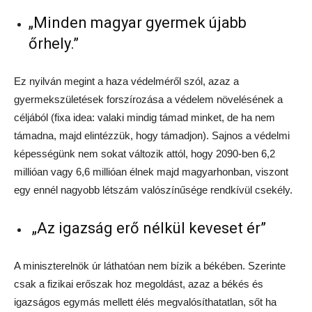
„Minden magyar gyermek újabb
őrhely.”
Ez nyilván megint a haza védelméről szól, azaz a
gyermekszületések forszírozása a védelem növelésének a
céljából (fixa idea: valaki mindig támad minket, de ha nem
támadna, majd elintézzük, hogy támadjon). Sajnos a védelmi
képességünk nem sokat változik attól, hogy 2090-ben 6,2
millióan vagy 6,6 millióan élnek majd magyarhonban, viszont
egy ennél nagyobb létszám valószínűsége rendkívül csekély.
„Az igazság erő nélkül keveset ér”
A miniszterelnök úr láthatóan nem bízik a békében. Szerinte
csak a fizikai erőszak hoz megoldást, azaz a békés és
igazságos egymás mellett élés megvalósíthatatlan, sőt ha