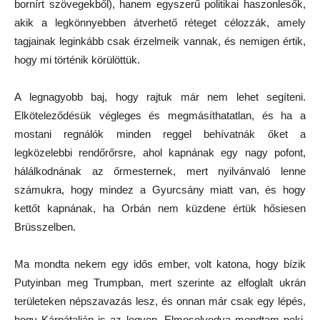
bornírt szövegekből), hanem egyszerű politikai haszonlesők,
akik a legkönnyebben átverhető réteget célozzák, amely
tagjainak leginkább csak érzelmeik vannak, és nemigen értik,
hogy mi történik körülöttük.
A legnagyobb baj, hogy rajtuk már nem lehet segíteni.
Elköteleződésük végleges és megmásíthatatlan, és ha a
mostani regnálók minden reggel behívatnák őket a
legközelebbi rendőrőrsre, ahol kapnának egy nagy pofont,
hálálkodnának az őrmesternek, mert nyilvánvaló lenne
számukra, hogy mindez a Gyurcsány miatt van, és hogy
kettőt kapnának, ha Orbán nem küzdene értük hősiesen
Brüsszelben.
Ma mondta nekem egy idős ember, volt katona, hogy bízik
Putyinban meg Trumpban, mert szerinte az elfoglalt ukrán
területeken népszavazás lesz, és onnan már csak egy lépés,
hogy Kárpátalján is az legyen. Elmosolyodva mondtam neki,