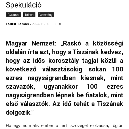
Spekuláció
Featured
Itthon
Vélemény
Falusi Tamas
-
2024-11-14
0
Magyar Nemzet: „Raskó a közösségi
oldalán írta azt, hogy a Tiszának kedvez,
hogy az idős korosztály tagjai közül a
következő választásokig sokan 100
ezres nagyságrendben kiesnek, mint
szavazók, ugyanakkor 100 ezres
nagyságrendben lépnek be fiatalok, mint
első választók. Az idő tehát a Tiszának
dolgozik.”
Ha egy normális ember a fenti szöveget elolvassa, rögtön