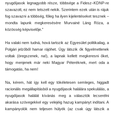
nyugdíjasok legnagyobb része, többsége a Fidesz–KDNP-re
szavazott, ez nem tetszett nekik. Szerintem ezek után is rájuk
fog szavazni a többség, főleg ha ilyen kijelentéseket tesznek –
mondta lapunk megkeresésére Murvainé Láng Róza, a
közösség képviselője.”
Ha valaki nem tudná, hová tartozik az Egyesület politikailag, a
Polgári jelzőből hamar rájöhet. Úgy látszik ők figyelmetlenek
voltak (öregszenek, na!), a lapnak kellett megkeresni őket,
hogy menjenek már neki Magyar Péteréknek, mert oda a
támogatás, ha nem!
Na, kérem, hát így kell egy tökéletesen semleges, higgadt
racionális megállapításból a nyugdíjasok halálára spekulálás, a
nyugdíjasok halálát kívánás meg a választók lecserélni
akarása szövegekkel egy velejéig hazug kampányt indítani. A
kampányolók nem teljesen hülyék (az csak úgy látszik a