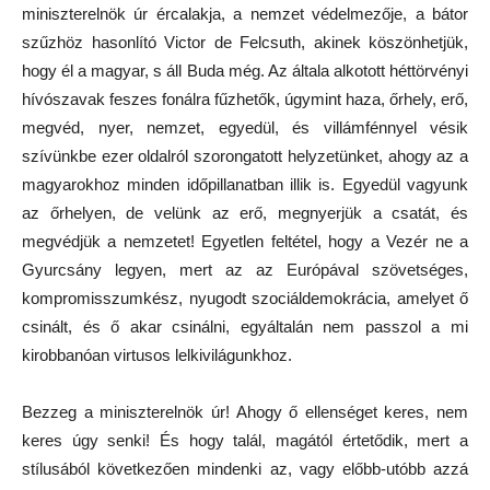
miniszterelnök úr ércalakja, a nemzet védelmezője, a bátor
szűzhöz hasonlító Victor de Felcsuth, akinek köszönhetjük,
hogy él a magyar, s áll Buda még. Az általa alkotott héttörvényi
hívószavak feszes fonálra fűzhetők, úgymint haza, őrhely, erő,
megvéd, nyer, nemzet, egyedül, és villámfénnyel vésik
szívünkbe ezer oldalról szorongatott helyzetünket, ahogy az a
magyarokhoz minden időpillanatban illik is. Egyedül vagyunk
az őrhelyen, de velünk az erő, megnyerjük a csatát, és
megvédjük a nemzetet! Egyetlen feltétel, hogy a Vezér ne a
Gyurcsány legyen, mert az az Európával szövetséges,
kompromisszumkész, nyugodt szociáldemokrácia, amelyet ő
csinált, és ő akar csinálni, egyáltalán nem passzol a mi
kirobbanóan virtusos lelkivilágunkhoz.
Bezzeg a miniszterelnök úr! Ahogy ő ellenséget keres, nem
keres úgy senki! És hogy talál, magától értetődik, mert a
stílusából következően mindenki az, vagy előbb-utóbb azzá