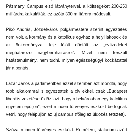
Pázmány Campus első látványtervei, a költségeket 200-250
milliárdra kalkulálták, ez azóta 300 milliárdra módosult.
Pikó András, Józsefváros polgármestere szerint egyeztetés
nem volt, a kormány és a katolikus egyház a helyi lakosok és
az önkormányzat feje fölött döntött az „évtizedeket
meghatározó nagyberuházásról”. Mivel nem készült
hatástanulmány, nem tudni, milyen egészségügyi kockázattal
jár a bontás.
Lázár János a parlamentben ezzel szemben azt mondta, hogy
több alkalommal is egyeztettek a civilekkel, csak „Budapest
liberális vezetése üldözi azt, hogy a belvárosban egy katolikus
egyetem épüljön”, ezért minden törvényes eszközt be fognak
vetni, hogy felépüljön az új campus (főleg az üldözés tetszett).
Szóval minden törvényes eszközt. Remélem, statárium azért