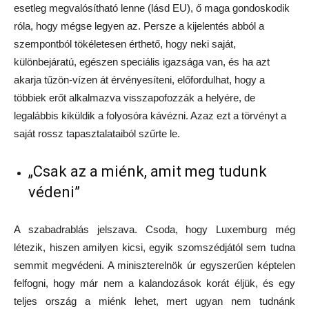
esetleg megvalósítható lenne (lásd EU), ő maga gondoskodik
róla, hogy mégse legyen az. Persze a kijelentés abból a
szempontból tökéletesen érthető, hogy neki saját,
különbejáratú, egészen speciális igazsága van, és ha azt
akarja tűzön-vízen át érvényesíteni, előfordulhat, hogy a
többiek erőt alkalmazva visszapofozzák a helyére, de
legalábbis kiküldik a folyosóra kávézni. Azaz ezt a törvényt a
saját rossz tapasztalataiból szűrte le.
„Csak az a miénk, amit meg tudunk
védeni”
A szabadrablás jelszava. Csoda, hogy Luxemburg még
létezik, hiszen amilyen kicsi, egyik szomszédjától sem tudna
semmit megvédeni. A miniszterelnök úr egyszerűen képtelen
felfogni, hogy már nem a kalandozások korát éljük, és egy
teljes ország a miénk lehet, mert ugyan nem tudnánk