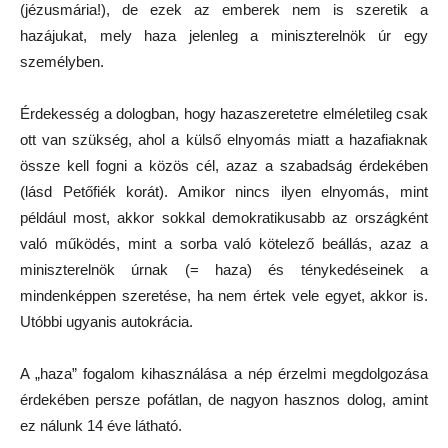
(jézusmária!), de ezek az emberek nem is szeretik a
hazájukat, mely haza jelenleg a miniszterelnök úr egy
személyben.
Érdekesség a dologban, hogy hazaszeretetre elméletileg csak
ott van szükség, ahol a külső elnyomás miatt a hazafiaknak
össze kell fogni a közös cél, azaz a szabadság érdekében
(lásd Petőfiék korát). Amikor nincs ilyen elnyomás, mint
például most, akkor sokkal demokratikusabb az országként
való működés, mint a sorba való kötelező beállás, azaz a
miniszterelnök úrnak (= haza) és ténykedéseinek a
mindenképpen szeretése, ha nem értek vele egyet, akkor is.
Utóbbi ugyanis autokrácia.
A „haza” fogalom kihasználása a nép érzelmi megdolgozása
érdekében persze pofátlan, de nagyon hasznos dolog, amint
ez nálunk 14 éve látható.