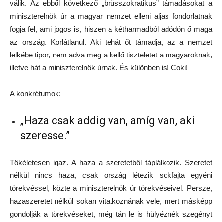
válik. Az ebből következő „brüsszokratikus” támadásokat a
miniszterelnök úr a magyar nemzet elleni aljas fondorlatnak
fogja fel, ami jogos is, hiszen a kétharmadból adódón ő maga
az ország. Korlátlanul. Aki tehát őt támadja, az a nemzet
lelkébe tipor, nem adva meg a kellő tiszteletet a magyaroknak,
illetve hát a miniszterelnök úrnak. És különben is! Coki!
A konkrétumok:
„Haza csak addig van, amíg van, aki
szeresse.”
Tökéletesen igaz. A haza a szeretetből táplálkozik. Szeretet
nélkül nincs haza, csak ország létezik sokfajta egyéni
törekvéssel, közte a miniszterelnök úr törekvéseivel. Persze,
hazaszeretet nélkül sokan vitatkoznának vele, mert másképp
gondolják a törekvéseket, még tán le is hülyéznék szegényt