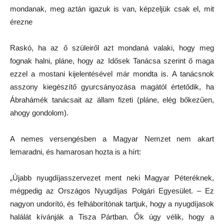
mondanak, meg aztán igazuk is van, képzeljük csak el, mit
érezne
Raskó, ha az ő szüleiről azt mondaná valaki, hogy meg
fognak halni, pláne, hogy az Idősek Tanácsa szerint ő maga
ezzel a mostani kijelentésével már mondta is. A tanácsnok
asszony kiegészítő gyurcsányozása magától értetődik, ha
Ábrahámék tanácsait az állam fizeti (pláne, elég bőkezűen,
ahogy gondolom).
A nemes versengésben a Magyar Nemzet nem akart
lemaradni, és hamarosan hozta is a hírt:
„Újabb nyugdíjasszervezet ment neki Magyar Péteréknek,
mégpedig az Országos Nyugdíjas Polgári Egyesület. – Ez
nagyon undorító, és felháborítónak tartjuk, hogy a nyugdíjasok
halálát kívánják a Tisza Pártban. Ők úgy vélik, hogy a