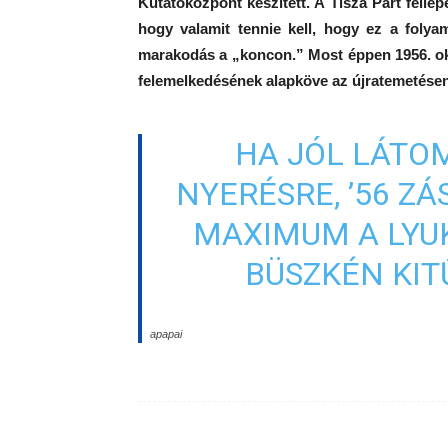
Kutatóközpont készített. A Tisza Párt fell
hogy valamit tennie kell, hogy ez a foly
marakodás a „koncon.”
Most éppen 1956. ok
felemelkedésének alapköve az újratemetésen
HA JÓL LÁTO
NYERÉSRE, ’56 Z
MAXIMUM A LYUK
BÜSZKÉN KIT
apapai