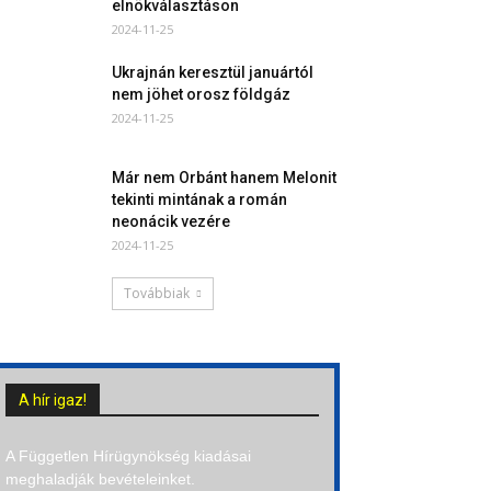
elnökválasztáson
2024-11-25
Ukrajnán keresztül januártól
nem jöhet orosz földgáz
2024-11-25
Már nem Orbánt hanem Melonit
tekinti mintának a román
neonácik vezére
2024-11-25
Továbbiak
A hír igaz!
A Független Hírügynökség kiadásai
meghaladják bevételeinket.