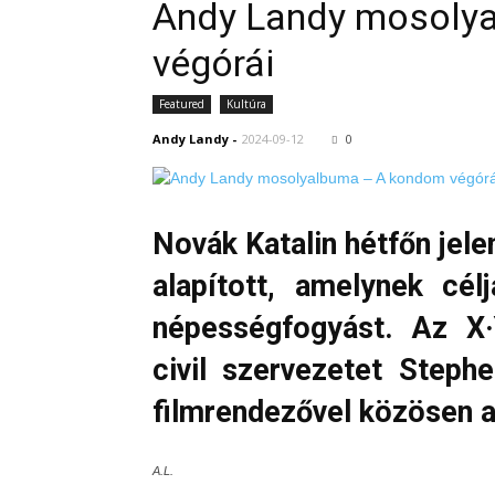
Andy Landy mosoly
végórái
Featured
Kultúra
Andy Landy
-
2024-09-12
0
Novák Katalin hétfőn jele
alapított, amelynek cél
népességfogyást. Az X·
civil szervezetet Steph
filmrendezővel közösen a
A.L.