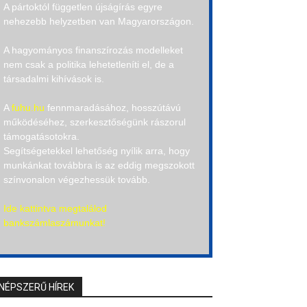
A pártoktól független újságírás egyre
nehezebb helyzetben van Magyarországon.
A hagyományos finanszírozás modelleket
nem csak a politika lehetetleníti el, de a
társadalmi kihívások is.
A
fuhu.hu
fennmaradásához, hosszútávú
működéséhez, szerkesztőségünk rászorul
támogatásotokra.
Segítségetekkel lehetőség nyílik arra, hogy
munkánkat továbbra is az eddig megszokott
színvonalon végezhessük tovább.
Ide kattintva megtalálod
bankszámlaszámunkat!
NÉPSZERŰ HÍREK