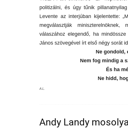
politizálni, és úgy tűnik pillanatnyi
Levente az interjúban kijelentette: 
megválasztják miniszterelnöknek
válaszához elegendő, ha mindössze 
János szövegével írt első négy sorát i
Ne gondold, ó
Nem fog mindig a 
És ha mé
Ne hidd, ho
A.L.
Andy Landy mosoly