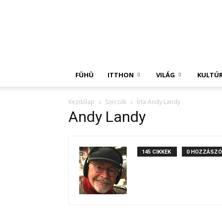
Független
Hírügynökség
FÜHÜ
ITTHON
VILÁG
KULTÚ
Kezdőlap
Szerzők
Írta Andy Landy
Andy Landy
145 CIKKEK
0 HOZZÁSZÓ