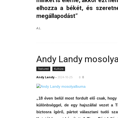
minket is elérne, akkor ezt 
elhozza a békét, és szeretn
megállapodást”
A.L.
Andy Landy mosoly
Featured
Kultúra
Andy Landy
-
2024-10-25
0
„18 éven belül most fordult elő csak, hogy 
különbséggel, de egy hajszállal vezet a T
biztosra ígérő, pártot választani tudó s