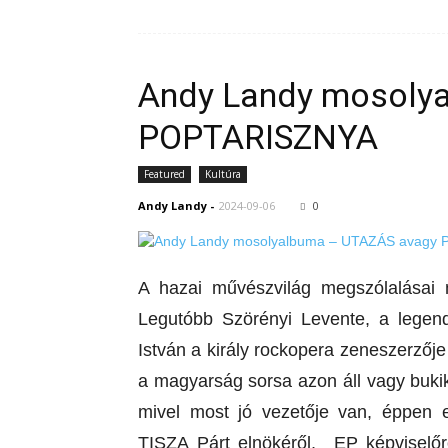
Andy Landy mosoly
POPTARISZNYA
Featured
Kultúra
Andy Landy
-
2024-09-06
0
A hazai művészvilág megszólalásai m
Legutóbb Szörényi Levente, a legendá
István a király rockopera zeneszerzője 
a magyarság sorsa azon áll vagy bukik
mivel most jó vezetője van, éppen e
TISZA Párt elnökéről, EP képviselőrő