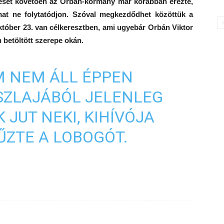
épését követően az Orbán-kormány már korábban érezte,
amat ne folytatódjon. Szóval megkezdődhet közöttük a
tóber 23. van célkeresztben, ami ugyebár Orbán Viktor
 betöltött szerepe okán.
M NEM ÁLL ÉPPEN
ÁSZLAJÁBÓL JELENLEG
 JUT NEKI, KIHÍVÓJA
ŰZTE A LOBOGÓT.