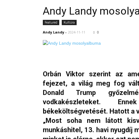
Andy Landy mosoly
Featured
Kultúra
Andy Landy
-
2024-11-11
0
Orbán Viktor szerint az amer
fejezet, a világ meg fog vál
Donald Trump győzelm
vodkakészleteket. Enne
békeköltségvetését. Hatott a
„Most soha nem látott kisvál
munkáshitel, 13. havi nyugdíj 