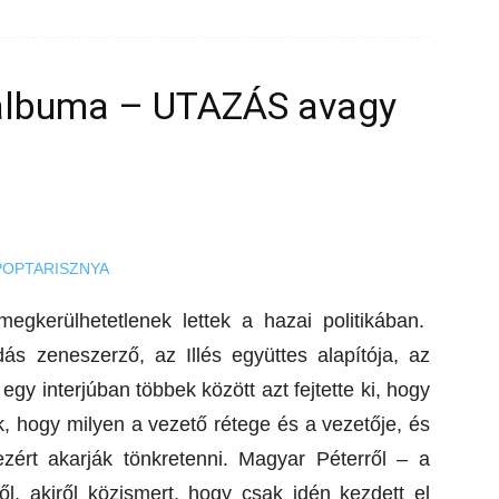
albuma – UTAZÁS avagy
egkerülhetetlenek lettek a hazai politikában.
s zeneszerző, az Illés együttes alapítója, az
egy interjúban többek között azt fejtette ki, hogy
, hogy milyen a vezető rétege és a vezetője, és
zért akarják tönkretenni. Magyar Péterről – a
l, akiről közismert, hogy csak idén kezdett el