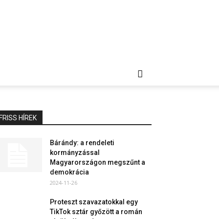
FRISS HÍREK
Bárándy: a rendeleti
kormányzással
Magyarországon megszűnt a
demokrácia
2024-11-26
Proteszt szavazatokkal egy
TikTok sztár győzött a román