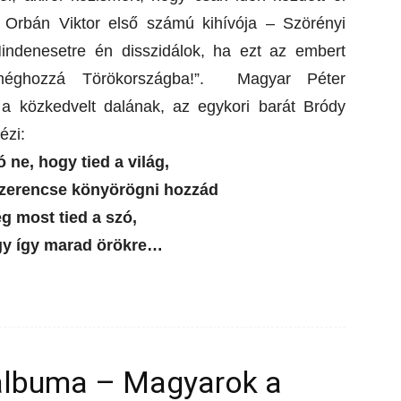
lag Orbán Viktor első számú kihívója – Szörényi
„Mindenesetre én disszidálok, ha ezt az embert
, méghozzá Törökországba!”.
Magyar Péter
a közkedvelt dalának, az egykori barát Bródy
dézi:
 ne, hogy tied a világ,
szerencse könyörögni hozzád
g most tied a szó,
gy így marad örökre…
albuma – Magyarok a