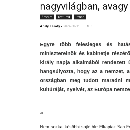
nagyvilágban, avag
Érdekes
Featured
Itthon
Andy Landy
-
2024-08-31
0
Egyre több felesleges és hatásv
miniszterelnök és kabinetje részérő
király napja alkalmából rendezet
hangsúlyozta, hogy az a nemzet, 
országban meg tudott maradni ma
kultúráját, nyelvét, az Európa nemze
AL