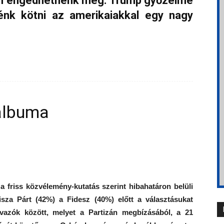
nem engedhetnénk meg. Trump győzelme
énk kötni az amerikaiakkal egy nagy
albuma
a friss közvélemény-kutatás szerint hibahatáron belüli
isza Párt (42%) a Fidesz (40%) előtt a választásukat
zavazók között, melyet a Partizán megbízásából, a 21