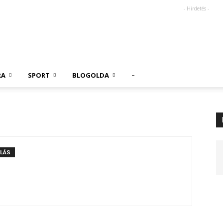
- Hirdetés -
RA
SPORT
BLOGOLDA
–
LÁS