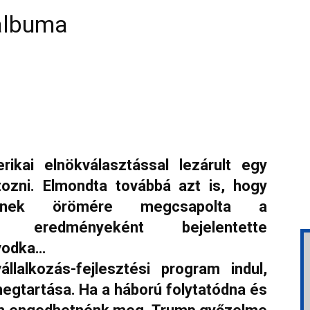
albuma
ikai elnökválasztással lezárult egy
tozni. Elmondta továbbá azt is, hogy
ének örömére megcsapolta a
k eredményeként bejelentette
 vodka…
lalkozás-fejlesztési program indul,
megtartása. Ha a háború folytatódna és