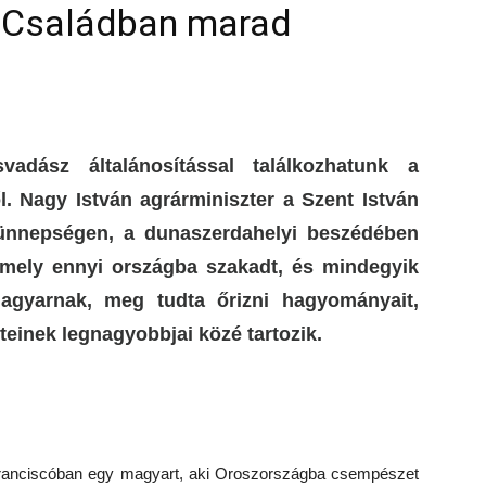
y Családban marad
adász általánosítással találkozhatunk a
l. Nagy István agrárminiszter a Szent István
t ünnepségen, a dunaszerdahelyi beszédében
amely ennyi országba szakadt, és mindegyik
gyarnak, meg tudta őrizni hagyományait,
teinek legnagyobbjai közé tartozik.