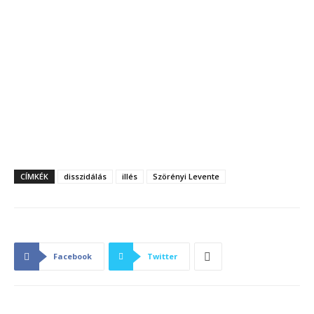
CÍMKÉK
disszidálás
illés
Szörényi Levente
Facebook
Twitter