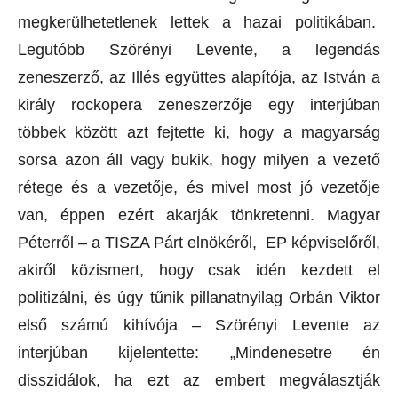
megkerülhetetlenek lettek a hazai politikában.
Legutóbb Szörényi Levente, a legendás
zeneszerző, az Illés együttes alapítója, az István a
király rockopera zeneszerzője egy interjúban
többek között azt fejtette ki, hogy a magyarság
sorsa azon áll vagy bukik, hogy milyen a vezető
rétege és a vezetője, és mivel most jó vezetője
van, éppen ezért akarják tönkretenni. Magyar
Péterről – a TISZA Párt elnökéről, EP képviselőről,
akiről közismert, hogy csak idén kezdett el
politizálni, és úgy tűnik pillanatnyilag Orbán Viktor
első számú kihívója – Szörényi Levente az
interjúban kijelentette: „Mindenesetre én
disszidálok, ha ezt az embert megválasztják