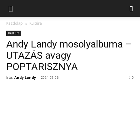
Kezdőlap
Kultúra
Kultúra
Andy Landy mosolyalbuma –
UTAZÁS avagy
POPTARISZNYA
Írta:
Andy Landy
-
2024-09-06
0