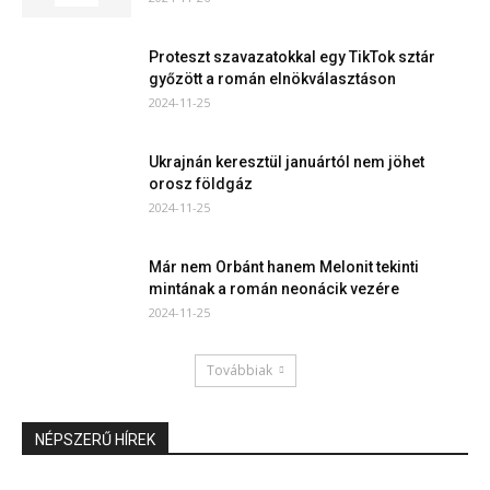
Proteszt szavazatokkal egy TikTok sztár
győzött a román elnökválasztáson
2024-11-25
Ukrajnán keresztül januártól nem jöhet
orosz földgáz
2024-11-25
Már nem Orbánt hanem Melonit tekinti
mintának a román neonácik vezére
2024-11-25
Továbbiak
NÉPSZERŰ HÍREK