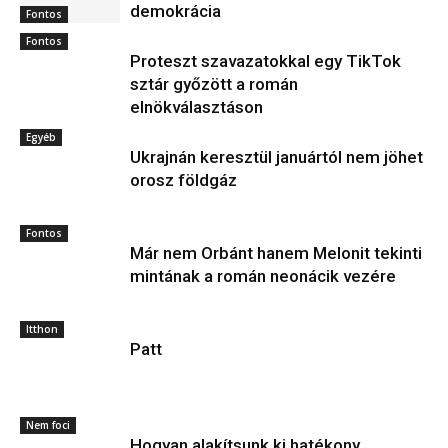
demokrácia
Fontos
Fontos
Proteszt szavazatokkal egy TikTok
sztár győzött a román
elnökválasztáson
Egyéb
Ukrajnán keresztül januártól nem jöhet
orosz földgáz
Fontos
Már nem Orbánt hanem Melonit tekinti
mintának a román neonácik vezére
Itthon
Patt
Nem foci
Hogyan alakítsunk ki hatékony