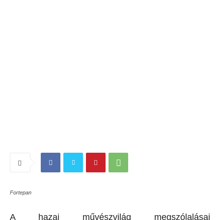
Fortepan
A hazai művészvilág megszólalásai