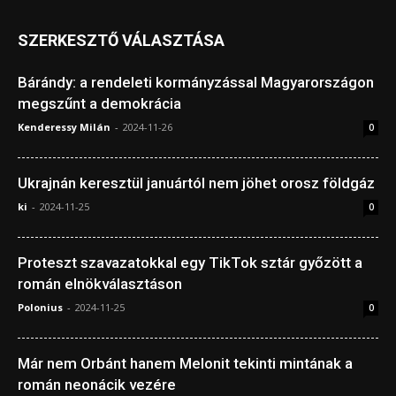
SZERKESZTŐ VÁLASZTÁSA
Bárándy: a rendeleti kormányzással Magyarországon
megszűnt a demokrácia
Kenderessy Milán
-
2024-11-26
0
Ukrajnán keresztül januártól nem jöhet orosz földgáz
ki
-
2024-11-25
0
Proteszt szavazatokkal egy TikTok sztár győzött a
román elnökválasztáson
Polonius
-
2024-11-25
0
Már nem Orbánt hanem Melonit tekinti mintának a
román neonácik vezére