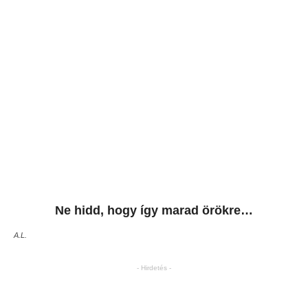
Ne hidd, hogy így marad örökre…
A.L.
- Hirdetés -