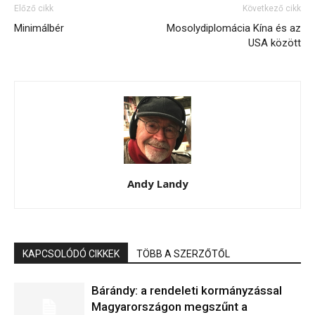
Előző cikk
Következő cikk
Minimálbér
Mosolydiplomácia Kína és az
USA között
Andy Landy
KAPCSOLÓDÓ CIKKEK
TÖBB A SZERZŐTŐL
Bárándy: a rendeleti kormányzással
Magyarországon megszűnt a