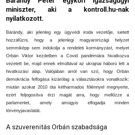
Bárándy Péter egykori igazságügyi
miniszter, aki a kontroll.hu-nak
nyilatkozott.
Bárándy, aki jelenleg egy ügyvédi iroda vezetője, sietett
hozzáfűzni, hogy a jelenlegi magyarországi helyzet
semmiképp sem indokolja a rendeleti kormányzást, melyet
Orbán Viktor kezdetben a Covid pandémiára hivatkozva
vezetett be, majd ennek elmúltával az ukrajnai háború lett a
hivatkozási alap. Valójában arról van szó, hogy Orbán
demokrácia felfogása kizárólag a választásokra vonatkozik:
miután azokat 2010 óta kétharmados fölénnyel megnyerte,
ezért feljogosítva érzi magát arra, hogy mellőzze a
parlamentet, amely amúgyis elfogadja minden
törvényjavaslatát.
A szuverenitás Orbán szabadsága