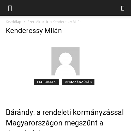
Kezdőlap
Szerzők
Írta Kenderessy Milán
Kenderessy Milán
1141 CIKKEK
0 HOZZÁSZÓLÁS
Bárándy: a rendeleti kormányzással
Magyarországon megszűnt a