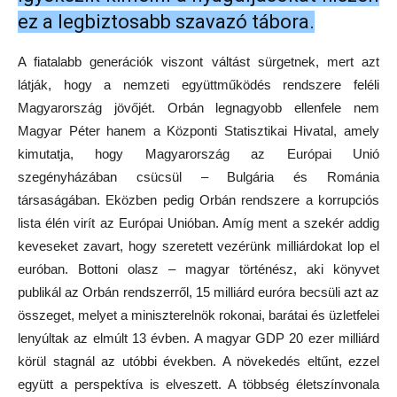
ez a legbiztosabb szavazó tábora.
A fiatalabb generációk viszont váltást sürgetnek, mert azt
látják, hogy a nemzeti együttműködés rendszere feléli
Magyarország jövőjét. Orbán legnagyobb ellenfele nem
Magyar Péter hanem a Központi Statisztikai Hivatal, amely
kimutatja, hogy Magyarország az Európai Unió
szegényházában csücsül – Bulgária és Románia
társaságában. Eközben pedig Orbán rendszere a korrupciós
lista élén virít az Európai Unióban. Amíg ment a szekér addig
keveseket zavart, hogy szeretett vezérünk milliárdokat lop el
euróban. Bottoni olasz – magyar történész, aki könyvet
publikál az Orbán rendszerről, 15 milliárd euróra becsüli azt az
összeget, melyet a miniszterelnök rokonai, barátai és üzletfelei
lenyúltak az elmúlt 13 évben. A magyar GDP 20 ezer milliárd
körül stagnál az utóbbi években. A növekedés eltűnt, ezzel
együtt a perspektíva is elveszett. A többség életszínvonala