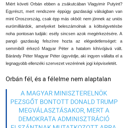
Miért követi Orbán ebben a zsákutcában Vlagyimir Putyint?
Egyrészt, mert rendszere éppúgy gazdasági válságban van
mint Oroszország, csak épp más okból: nem jönnek az uniós
eurómilliárdok, amelyeket beleszámolnak a költségvetésbe
noha pontosan tudják: esély sincsen azok megérkezésére. A
pangó gazdaság felszínre hozta az elégedetlenséget: a
semmiből érkező Magyar Péter a hatalom kihívójává vált.
Bárándy Péter Magyar Péter ügyvédje, aki ingyen vállalta el a
legnagyobb ellenzéki szervezet vezérének jogi képviseletét.
Orbán fél, és a félelme nem alaptalan
A MAGYAR MINISZTERELNÖK
PEZSGŐT BONTOTT DONALD TRUMP
MEGVÁLASZTÁSAKOR, MERT A
DEMOKRATA ADMINISZTRÁCIÓ
ELSZÁNTNAK MUTATKOZOTT ARRA,