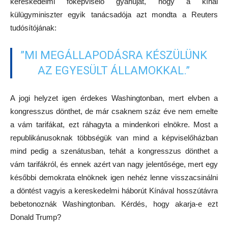
kereskedelmi főképviselő gyanúját, hogy a kínai
külügyminiszter egyik tanácsadója azt mondta a Reuters
tudósítójának:
”MI MEGÁLLAPODÁSRA KÉSZÜLÜNK
AZ EGYESÜLT ÁLLAMOKKAL.”
A jogi helyzet igen érdekes Washingtonban, mert elvben a
kongresszus dönthet, de már csaknem száz éve nem emelte
a vám tarifákat, ezt ráhagyta a mindenkori elnökre. Most a
republikánusoknak többségük van mind a képviselőházban
mind pedig a szenátusban, tehát a kongresszus dönthet a
vám tarifákról, és ennek azért van nagy jelentősége, mert egy
későbbi demokrata elnöknek igen nehéz lenne visszacsinálni
a döntést vagyis a kereskedelmi háborút Kínával hosszútávra
bebetonoznák Washingtonban. Kérdés, hogy akarja-e ezt
Donald Trump?