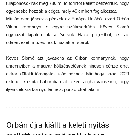
tulajdonosoknak még 730 millió forintot kellett befizetniük, hogy
egyenesbe hozzák a céget, mely 49 embert foglalkoztat.
Miután nem jönnek a pénzek az Európai Unióból, ezért Orbán
Viktor kormánya is egyre szűkmarkúbb. Köves Slomó
egyházát kipaterolták a Sorsok Háza projektből, és az
odatervezett múzeumot kihúzták a listáról.
Köves Slomó azt javasolta az Orbán kormánynak, hogy
amennyiben a magyar költségvetésnek nincsen pénze erre,
akkor külföldi támogatók után néznek. Minthogy Izrael 2023
október 7-e óta háborúban áll, ezért aligha valószínű, hogy
ilyen célokra könnyű lenne szponzorokat találni.
Orbán újra kiállt a keleti nyitás