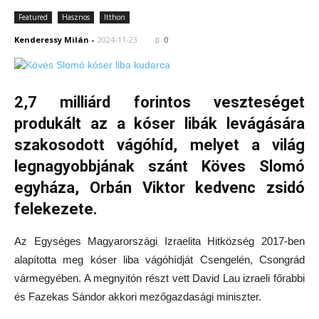
Featured
Hasznos
Itthon
Kenderessy Milán
-
2024-11-23
0
2,7 milliárd forintos veszteséget
produkált az a kóser libák levágására
szakosodott vágóhíd, melyet a világ
legnagyobbjának szánt Köves Slomó
egyháza, Orbán Viktor kedvenc zsidó
felekezete.
Az Egységes Magyarországi Izraelita Hitközség 2017-ben
alapította meg kóser liba vágóhídját Csengelén, Csongrád
vármegyében. A megnyitón részt vett David Lau izraeli főrabbi
és Fazekas Sándor akkori mezőgazdasági miniszter.