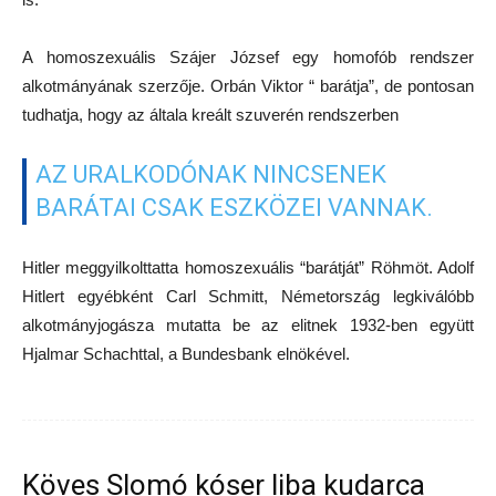
A homoszexuális Szájer József egy homofób rendszer
alkotmányának szerzője. Orbán Viktor “ barátja”, de pontosan
tudhatja, hogy az általa kreált szuverén rendszerben
AZ URALKODÓNAK NINCSENEK
BARÁTAI CSAK ESZKÖZEI VANNAK.
Hitler meggyilkolttatta homoszexuális “barátját” Röhmöt. Adolf
Hitlert egyébként Carl Schmitt, Németország legkiválóbb
alkotmányjogásza mutatta be az elitnek 1932-ben együtt
Hjalmar Schachttal, a Bundesbank elnökével.
Köves Slomó kóser liba kudarca