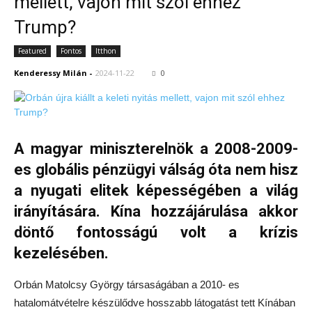
mellett, vajon mit szól ehhez
Trump?
Featured
Fontos
Itthon
Kenderessy Milán
-
2024-11-22
0
A magyar miniszterelnök a 2008-2009-
es globális pénzügyi válság óta nem hisz
a nyugati elitek képességében a világ
irányítására. Kína hozzájárulása akkor
döntő fontosságú volt a krízis
kezelésében.
Orbán Matolcsy György társaságában a 2010- es
hatalomátvételre készülődve hosszabb látogatást tett Kínában