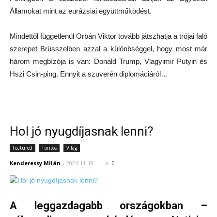
Államokat mint az eurázsiai együttműködést.
Mindettől függetlenül Orbán Viktor tovább játszhatja a trójai faló
szerepet Brüsszelben azzal a különbséggel, hogy most már
három megbízója is van: Donald Trump, Vlagyimir Putyin és
Hszi Csin-ping. Ennyit a szuverén diplomáciáról…
Hol jó nyugdíjasnak lenni?
Featured
Fontos
Világ
Kenderessy Milán
-
2024-11-18
0
A leggazdagabb országokban –