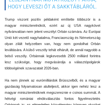
HOGY LEVESZI ŐT A SAKKTÁBLÁRÓL.
Trump viszont pozitív példaként említette többször is a
magyar miniszterelnököt, ezért az új USA nagykövet
nyilvánvalóan nem jelent veszélyt Orbán számára. Az Európai
Unió két vezető nagyhatalma, Franciaország és Németország
olyan zilált helyzetben van, hogy nem gondolhat Orbán
leváltására. A külső veszély tehát elhárult, de annál nagyobb a
belső veszély. Orbánnak legkevesebb 2500 milliárd forintra
lesz szüksége, hogy megvásárolja a választópolgárok
többségének szavazatait 2026-ban.
Ha nem jönnek az eurómilliárdok Brüsszelből, és a magyar
gazdaság folyamatosan alulteljesít, akkor igen nehéz lesz a
magyar miniszterelnöknek megszereznie e csinos summát. A
hétvégi romániai elnökválasztás fontos figyelmeztetés
Orbánnak is: az elégedetlen közvélemény könnyen okozhat