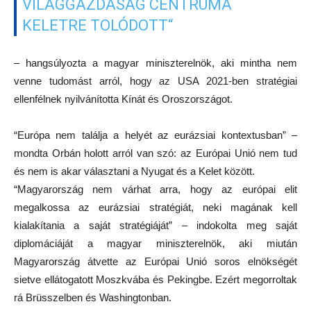
VILÁGGAZDASÁG CENTRUMA
KELETRE TOLÓDOTT“
– hangsúlyozta a magyar miniszterelnök, aki mintha nem
venne tudomást arról, hogy az USA 2021-ben stratégiai
ellenfélnek nyilvánította Kínát és Oroszországot.
“Európa nem találja a helyét az eurázsiai kontextusban” –
mondta Orbán holott arról van szó: az Európai Unió nem tud
és nem is akar választani a Nyugat és a Kelet között.
“Magyarország nem várhat arra, hogy az európai elit
megalkossa az eurázsiai stratégiát, neki magának kell
kialakítania a saját stratégiáját” – indokolta meg saját
diplomáciáját a magyar miniszterelnök, aki miután
Magyarország átvette az Európai Unió soros elnökségét
sietve ellátogatott Moszkvába és Pekingbe. Ezért megorroltak
rá Brüsszelben és Washingtonban.