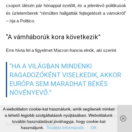
csoport ülésén pár hónappal ezelőtt, és a jelenlevő politikusok
és üzletemberek “rémülten hallgatták fejtegetését a vámokról”
– írja a Politico.
“A vámháborúk kora következik”
Erre hívta fel a figyelmet Macron francia elnök, aki szerint
“HA A VILÁGBAN MINDENKI
RAGADOZÓKÉNT VISELKEDIK, AKKOR
EURÓPA SEM MARADHAT BÉKÉS
NÖVÉNYEVŐ.”
Párizsban a College de France- ban Mario Draghival együtt
A weboldalon cookie-kat használunk, amik segítenek minket
a lehető legjobb szolgáltatások nyújtásában. Weboldalunk
attól óvtak, hogy az Európai Unió bekerüljön az USA és Kína
további használatával jóváhagyja, hogy cookie-kat
kereskedelmi háborújába.
használjunk.
További információk
OK