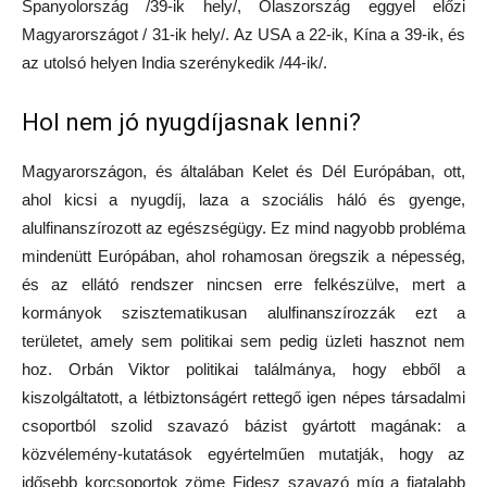
Spanyolország /39-ik hely/, Olaszország eggyel előzi
Magyarországot / 31-ik hely/. Az USA a 22-ik, Kína a 39-ik, és
az utolsó helyen India szerénykedik /44-ik/.
Hol nem jó nyugdíjasnak lenni?
Magyarországon, és általában Kelet és Dél Európában, ott,
ahol kicsi a nyugdíj, laza a szociális háló és gyenge,
alulfinanszírozott az egészségügy. Ez mind nagyobb probléma
mindenütt Európában, ahol rohamosan öregszik a népesség,
és az ellátó rendszer nincsen erre felkészülve, mert a
kormányok szisztematikusan alulfinanszírozzák ezt a
területet, amely sem politikai sem pedig üzleti hasznot nem
hoz. Orbán Viktor politikai találmánya, hogy ebből a
kiszolgáltatott, a létbiztonságért rettegő igen népes társadalmi
csoportból szolid szavazó bázist gyártott magának: a
közvélemény-kutatások egyértelműen mutatják, hogy az
idősebb korcsoportok zöme Fidesz szavazó míg a fiatalabb