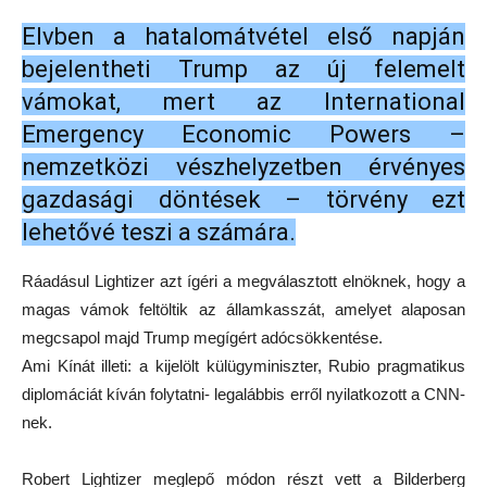
Elvben a hatalomátvétel első napján
bejelentheti Trump az új felemelt
vámokat, mert az International
Emergency Economic Powers –
nemzetközi vészhelyzetben érvényes
gazdasági döntések – törvény ezt
lehetővé teszi a számára.
Ráadásul Lightizer azt ígéri a megválasztott elnöknek, hogy a
magas vámok feltöltik az államkasszát, amelyet alaposan
megcsapol majd Trump megígért adócsökkentése.
Ami Kínát illeti: a kijelölt külügyminiszter, Rubio pragmatikus
diplomáciát kíván folytatni- legalábbis erről nyilatkozott a CNN-
nek.
Robert Lightizer meglepő módon részt vett a Bilderberg