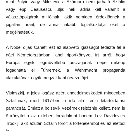
mint Putyin vagy Milosevics. Számára nem járható Sztálin
vagy épp Ceausescu útja: neki adnia kell valamit a
választópolgárok millióinak, akik nemigen érdeklődnek a
jogállam iránt, de annál inkább foglalkoztatja őket a
megélhetésük.
A Nobel díjas Canetti ezt az alapvető igazságot fedezte fel a
náci Németországban, ahol riportkönyvet írt arról, hogy
Európa egyik legműveltebb országának népe miképp
fogadhatta el Führernek, a Wehrmacht propaganda
alakulatának egyik megzakkant őrvezetőjét.
Visinszkij, a jeles jogász azért engedelmeskedett mindenben
Sztálinnak, mert 1917-ben ő írta alá Lenin letartóztatási
parancsát. Emiatt a bolsevik vezérnek rejtőznie kellett, nem is
ő irányította az októberi forradalmat hanem Lev Davidovics
Trockij, akit azután Sztálin törölt a történelemből és az életből
is.