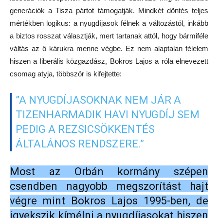
generációk a Tisza pártot támogatják. Mindkét döntés teljes
mértékben logikus: a nyugdíjasok félnek a változástól, inkább
a biztos rosszat választják, mert tartanak attól, hogy bármiféle
váltás az ő kárukra menne végbe. Ez nem alaptalan félelem
hiszen a liberális közgazdász, Bokros Lajos a róla elnevezett
csomag atyja, többször is kifejtette:
”A NYUGDÍJASOKNAK NEM JÁR A
TIZENHARMADIK HAVI NYUGDÍJ SEM
PEDIG A REZSICSÖKKENTÉS
ÁLTALÁNOS RENDSZERE.”
Most az Orbán kormány szépen
csendben nagyobb megszorítást hajt
végre mint Bokros Lajos 1995-ben, de
igyekszik kímélni a nyugdíjasokat hiszen