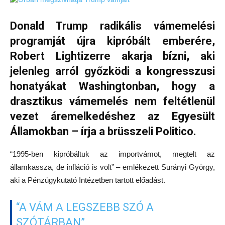
Donald Trump radikális vámemelési
programját újra kipróbált emberére,
Robert Lightizerre akarja bízni, aki
jelenleg arról győzködi a kongresszusi
honatyákat Washingtonban, hogy a
drasztikus vámemelés nem feltétlenül
vezet áremelkedéshez az Egyesült
Államokban – írja a brüsszeli Politico.
“1995-ben kipróbáltuk az importvámot, megtelt az
államkassza, de infláció is volt” – emlékezett Surányi György,
aki a Pénzügykutató Intézetben tartott előadást.
“A VÁM A LEGSZEBB SZÓ A
SZÓTÁRBAN”