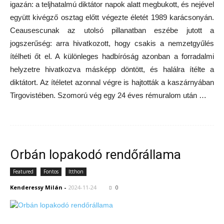
igazán: a teljhatalmú diktátor napok alatt megbukott, és nejével
együtt kivégző osztag előtt végezte életét 1989 karácsonyán.
Ceausescunak az utolsó pillanatban eszébe jutott a
jogszerűség: arra hivatkozott, hogy csakis a nemzetgyűlés
ítélheti őt el. A különleges hadbíróság azonban a forradalmi
helyzetre hivatkozva másképp döntött, és halálra ítélte a
diktátort. Az ítéletet azonnal végre is hajtották a kaszárnyában
Tirgovistében. Szomorú vég egy 24 éves rémuralom után …
Orbán lopakodó rendőrállama
Featured
Fontos
Itthon
Kenderessy Milán
-
2024-11-24
0