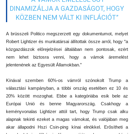
DINAMIZÁLJA A GAZDASÁGOT, HOGY
KÖZBEN NEM VÁLT KI INFLÁCIÓT”
A brüsszeli Politico megszerzett egy dokumentumot, melyet
Robert Lightizer és munkatársai állítottak össze arról, hogy “a
közgazdászok előrejelzései általában nem pontosak, ezért
nem lehet biztosra venni, hogy a vámok áremelést
jelentenének az Egyesült Államokban.”
Kínával szemben 60%-os vámról szónokolt Trump a
választási kampányban, a többi ország esetében ez 10 és
20% között mozoghat. Ebbe a kategóriába esik bele az
Európai Unió és benne Magyarország. Csakhogy a
keményvonalas Lightizer attól tart, hogy Trump csak alku
alapnak tekinti ezeket a magas vámokat, és valójában meg
akar állapodni Hszi Csin-ping kínai elnökkel. Erősítheti a