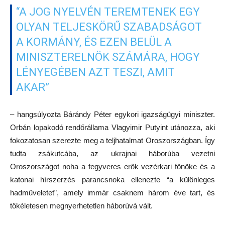
“A JOG NYELVÉN TEREMTENEK EGY
OLYAN TELJESKÖRŰ SZABADSÁGOT
A KORMÁNY, ÉS EZEN BELÜL A
MINISZTERELNÖK SZÁMÁRA, HOGY
LÉNYEGÉBEN AZT TESZI, AMIT
AKAR”
– hangsúlyozta Bárándy Péter egykori igazságügyi miniszter.
Orbán lopakodó rendőrállama Vlagyimir Putyint utánozza, aki
fokozatosan szerezte meg a teljhatalmat Oroszországban. Így
tudta zsákutcába, az ukrajnai háborúba vezetni
Oroszországot noha a fegyveres erők vezérkari főnöke és a
katonai hírszerzés parancsnoka ellenezte “a különleges
hadműveletet”, amely immár csaknem három éve tart, és
tökéletesen megnyerhetetlen háborúvá vált.