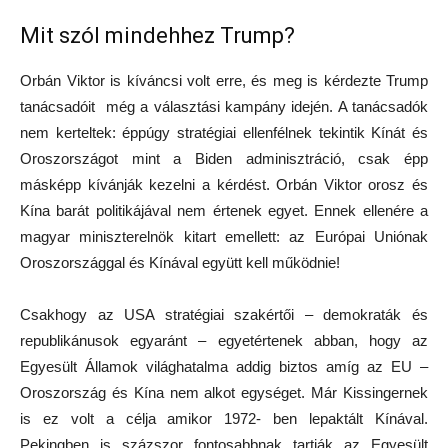
Mit szól mindehhez Trump?
Orbán Viktor is kíváncsi volt erre, és meg is kérdezte Trump
tanácsadóit még a választási kampány idején. A tanácsadók
nem kerteltek: éppúgy stratégiai ellenfélnek tekintik Kínát és
Oroszországot mint a Biden adminisztráció, csak épp
másképp kívánják kezelni a kérdést. Orbán Viktor orosz és
Kína barát politikájával nem értenek egyet. Ennek ellenére a
magyar miniszterelnök kitart emellett: az Európai Uniónak
Oroszországgal és Kínával együtt kell működnie!
Csakhogy az USA stratégiai szakértői – demokraták és
republikánusok egyaránt – egyetértenek abban, hogy az
Egyesült Államok világhatalma addig biztos amíg az EU –
Oroszország és Kína nem alkot egységet. Már Kissingernek
is ez volt a célja amikor 1972- ben lepaktált Kínával.
Pekingben is százszor fontosabbnak tartják az Egyesült