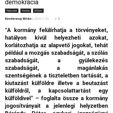
demokrácia
Featured
Fontos
Itthon
Kenderessy Milán
-
2024-11-26
0
“A kormány felülírhatja a törvényeket,
hatályon kívül helyezheti azokat,
korlátozhatja az alapvető jogokat, tehát
például a mozgás szabadságát, a szólás
szabadságát, a gyülekezés
szabadságát, a magánlakás
szentségének a tiszteletben tartását, a
kiutazást külföldre illetve a beutazást
külföldről, a kapcsolattartást egy
külföldivel” – foglalta össze a kormány
jogosítványait a jelenlegi helyzetben