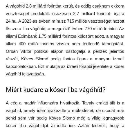
A vágóhíd 2,8 milliárd forintba került, és eddig csaknem ekkora
veszteséget produkált: összesen 2,7 milliárd forintot- írja a
24.hu. A 2023-as évben mínusz 715 milliós veszteséget hozott
össze a liba vágóhíd, a megelőző évben 770 millió forintot. Az
állami Eximbank 1,75 milliárd forintos kölcsönt adott, a magyar
állam 400 millió forintos vissza nem térítendő támogatást.
Orbán Viktor politikai alapon osztogatja a pénzek jelentős
részét, Köves Slomó pedig fontos figura a magyar- izraeli
kapcsolatokban. Ezt mutatja az izraeli főrabbi jelenléte a kóser
vágóhíd felavatásán.
Miért kudarc a kóser liba vágóhíd?
A cég a madár influenzára hivatkozik. Tavaly emiatt állt is a
vágóhíd, amely idén újrakezdte a működését, de csodát már
senki sem vár pedig Köves Slomó még a világ legnagyobb
kóser liba vágóhídját álmodta ide. Aztán kiderült, hogy a