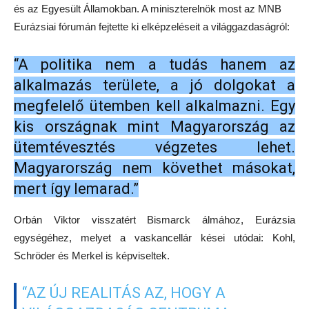
és az Egyesült Államokban. A miniszterelnök most az MNB
Eurázsiai fórumán fejtette ki elképzeléseit a világgazdaságról:
“A politika nem a tudás hanem az
alkalmazás területe, a jó dolgokat a
megfelelő ütemben kell alkalmazni. Egy
kis országnak mint Magyarország az
ütemtévesztés végzetes lehet.
Magyarország nem követhet másokat,
mert így lemarad.”
Orbán Viktor visszatért Bismarck álmához, Eurázsia
egységéhez, melyet a vaskancellár kései utódai: Kohl,
Schröder és Merkel is képviseltek.
“AZ ÚJ REALITÁS AZ, HOGY A