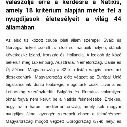
válaszolja erre a kérdésre a Natixis,
amely 18 kritérium alapján mérte fel a
nyugdíjasok életesélyeit a világ 44
államában.
Az első tíz között csupa jóléti állam szerepel: Svájc és
Norvégia helyet cserélt az első és második helyen, utánuk
következik: Izland, Írország és Hollandia. A legjobb tíz közé
bekerült még Luxemburg, Ausztrália, Németország, Dánia és
Új Zéland. Magyarország a 32-ik a listán vagyis nincs mit
dicsekednünk. Magyarország előtt végzett az Európai Unió
tagállamainak döntő többsége, mögöttünk csak Litvánia és
Lettország szerénykedik. Bulgária és Románia valamilyen
oknál fogva nem került be a Natixis felmérésébe. Érdekes,
hogy az a három mediterrán ország, amely sok magyar
nyugdíjas álma, gyengén szerepelt ebben a felmérésben:
Magyarország mögött végzett Görögország /37-ik hely/ és