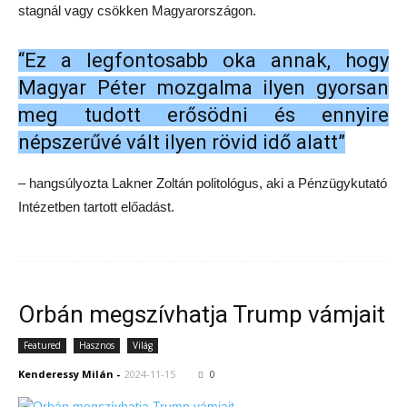
stagnál vagy csökken Magyarországon.
“Ez a legfontosabb oka annak, hogy
Magyar Péter mozgalma ilyen gyorsan
meg tudott erősödni és ennyire
népszerűvé vált ilyen rövid idő alatt”
– hangsúlyozta Lakner Zoltán politológus, aki a Pénzügykutató
Intézetben tartott előadást.
Orbán megszívhatja Trump vámjait
Featured
Hasznos
Világ
Kenderessy Milán
-
2024-11-15
0