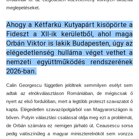
meglepetéseket.
Ahogy a Kétfarkú Kutyapárt kisöpörte a
Fideszt a XII-ik kerületből, ahol maga
Orbán Viktor is lakik Budapesten, úgy az
elégedetlenség hulláma véget vethet a
nemzeti együttműködés rendszerének
2026-ban.
Calin Georgescu független jelöltnek semmilyen esélyt sem
adtak az elnökválasztáson Romániában, de mégiscsak ő
nyert az első fordulóban, mert a legtöbb proteszt szavazatot ő
kapta. Elégedetlen szavazópolgárból van Magyarországon is
bőven. Putyin választási csalással oldja meg ezt a problémát,
de Orbán számára ez nemigen járható út. Ceausescu sorsa
pedig valószínűleg a magyar miniszterelnököt sem vonzza