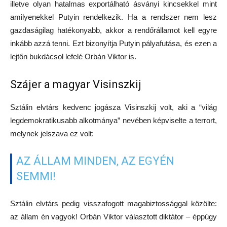
illetve olyan hatalmas exportálható ásványi kincsekkel mint
amilyenekkel Putyin rendelkezik. Ha a rendszer nem lesz
gazdaságilag hatékonyabb, akkor a rendőrállamot kell egyre
inkább azzá tenni. Ezt bizonyítja Putyin pályafutása, és ezen a
lejtőn bukdácsol lefelé Orbán Viktor is.
Szájer a magyar Visinszkij
Sztálin elvtárs kedvenc jogásza Visinszkij volt, aki a “világ
legdemokratikusabb alkotmánya” nevében képviselte a terrort,
melynek jelszava ez volt:
AZ ÁLLAM MINDEN, AZ EGYÉN
SEMMI!
Sztálin elvtárs pedig visszafogott magabiztossággal közölte:
az állam én vagyok! Orbán Viktor választott diktátor – éppúgy