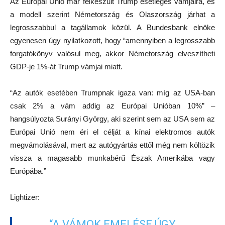
Az Európai Unió már felkészült Trump esetleges vámjaira, és
a modell szerint Németország és Olaszország járhat a
legrosszabbul a tagállamok közül. A Bundesbank elnöke
egyenesen úgy nyilatkozott, hogy “amennyiben a legrosszabb
forgatókönyv valósul meg, akkor Németország elveszítheti
GDP-je 1%-át Trump vámjai miatt.
“Az autók esetében Trumpnak igaza van: míg az USA-ban
csak 2% a vám addig az Európai Unióban 10%” –
hangsúlyozta Surányi György, aki szerint sem az USA sem az
Európai Unió nem éri el célját a kínai elektromos autók
megvámolásával, mert az autógyártás ettől még nem költözik
vissza a magasabb munkabérű Észak Amerikába vagy
Európába.”
Lightizer:
“A VÁMOK EMELÉSE ÚGY