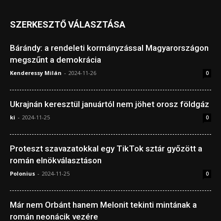
SZERKESZTŐ VÁLASZTÁSA
Bárándy: a rendeleti kormányzással Magyarországon
megszűnt a demokrácia
Kenderessy Milán
-
2024-11-26
0
Ukrajnán keresztül januártól nem jöhet orosz földgáz
ki
-
2024-11-25
0
Proteszt szavazatokkal egy TikTok sztár győzött a
román elnökválasztáson
Polonius
-
2024-11-25
0
Már nem Orbánt hanem Melonit tekinti mintának a
román neonácik vezére