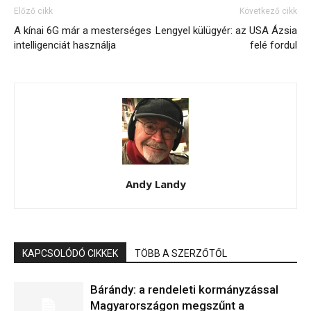
Előző cikk
Következő cikk
A kínai 6G már a mesterséges
Lengyel külügyér: az USA Ázsia
intelligenciát használja
felé fordul
Andy Landy
KAPCSOLÓDÓ CIKKEK
TÖBB A SZERZŐTŐL
Bárándy: a rendeleti kormányzással
Magyarországon megszűnt a