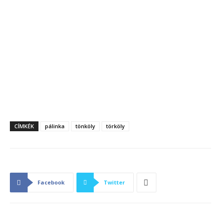
CÍMKÉK
pálinka
tönköly
törköly
Facebook
Twitter