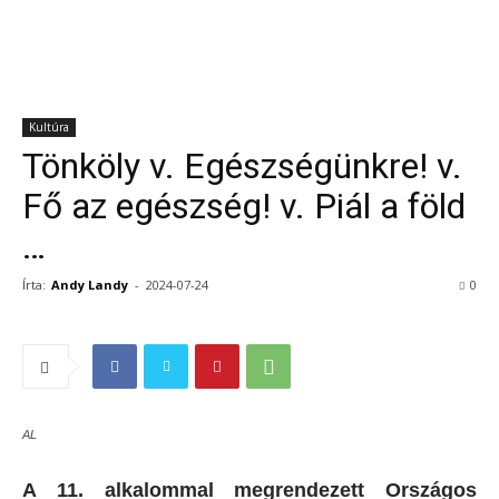
Kultúra
Tönköly v. Egészségünkre! v.
Fő az egészség! v. Piál a föld
…
Írta:
Andy Landy
-
2024-07-24
0
AL
A 11. alkalommal megrendezett Országos