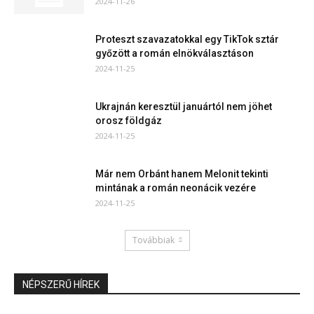
2024-11-26
Proteszt szavazatokkal egy TikTok sztár
győzött a román elnökválasztáson
2024-11-25
Ukrajnán keresztül januártól nem jöhet
orosz földgáz
2024-11-25
Már nem Orbánt hanem Melonit tekinti
mintának a román neonácik vezére
2024-11-25
Továbbiak
NÉPSZERŰ HÍREK