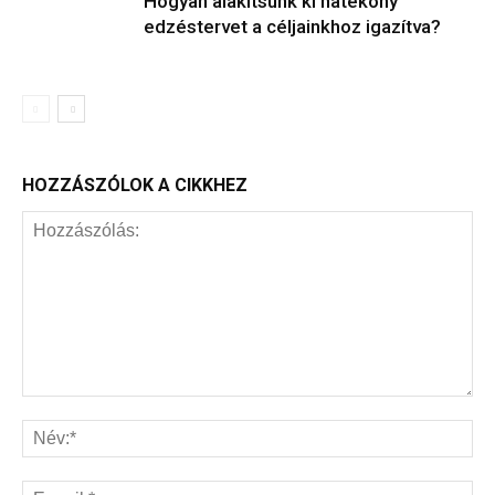
Hogyan alakítsunk ki hatékony
edzéstervet a céljainkhoz igazítva?
HOZZÁSZÓLOK A CIKKHEZ