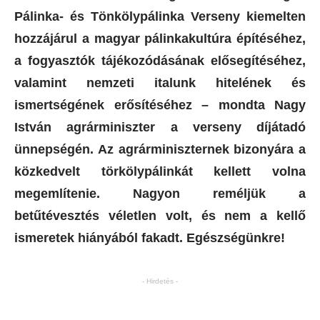
Pálinka- és Tönkölypálinka Verseny kiemelten
hozzájárul a magyar pálinkakultúra építéséhez,
a fogyasztók tájékozódásának elősegítéséhez,
valamint nemzeti italunk hitelének és
ismertségének erősítéséhez – mondta Nagy
István agrárminiszter a verseny díjátadó
ünnepségén. Az agrárminiszternek bizonyára a
közkedvelt törkölypálinkát kellett volna
megemlítenie. Nagyon reméljük a
betűtévesztés véletlen volt, és nem a kellő
ismeretek hiányából fakadt. Egészségünkre!
- Hirdetés -