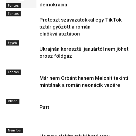
demokrácia
Fontos
Fontos
Proteszt szavazatokkal egy TikTok
sztár győzött a román
elnökválasztáson
Egyéb
Ukrajnán keresztül januártól nem jöhet
orosz földgáz
Fontos
Már nem Orbánt hanem Melonit tekinti
mintának a román neonácik vezére
Itthon
Patt
Nem foci