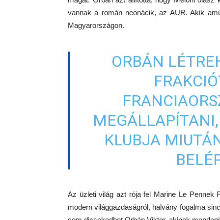
vannak a román neonácik, az AUR. Akik am
Magyarországon.
ORBÁN LÉTREH
FRAKCIÓ
FRANCIAORS
MEGÁLLAPÍTANI,
KLUBJA MIUTÁN
BELÉP
Az üzleti világ azt rója fel Marine Le Pennek 
modern világgazdaságról, halvány fogalma sin
sem dicsekedhet Orbán Viktor, akinek mondaniv