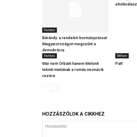
elnökválas
Fontos
Bárándy: a rendeleti kormányzással
Magyarországon megszűnt a
demokrácia
Fontos
Itthon
Már nem Orbánt hanem Melonit
Patt
tekinti mintának a román neonácik
vezére
HOZZÁSZÓLOK A CIKKHEZ