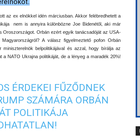
relnököt.
zott az ex elnökkel idén márciusban. Akkor felébredhetett a
tikája nem is annyira különbözne Joe Bidenétől, aki már
 és Oroszországot. Orbán ezért egyik tanácsadóját az USA-
p Magyarországról? A válasz figyelmeztető pofon Orbán
iniszterelnök belpolitikájával és azzal, hogy bírálja az
nt a NATO Ukrajna politikáját, de a lényeg a maradék 20%!
OS ÉRDEKEI FŰZŐDNEK
TRUMP SZÁMÁRA ORBÁN
T POLITIKÁJA
DHATATLAN!