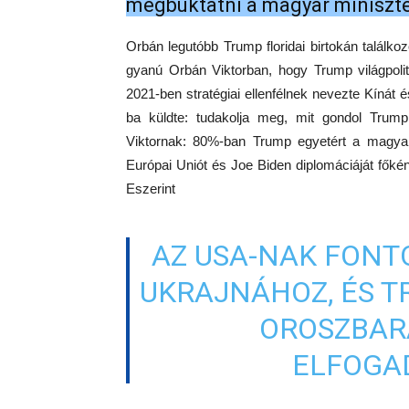
megbuktatni a magyar miniszte
Orbán legutóbb Trump floridai birtokán találko
gyanú Orbán Viktorban, hogy Trump világpoli
2021-ben stratégiai ellenfélnek nevezte Kínát
ba küldte: tudakolja meg, mit gondol Trum
Viktornak: 80%-ban Trump egyetért a magyar m
Európai Uniót és Joe Biden diplomáciáját főké
Eszerint
AZ USA-NAK FONT
UKRAJNÁHOZ, ÉS 
OROSZBARÁ
ELFOGA