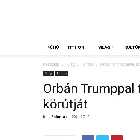
Független
Hírügynökség
FÜHÜ
ITTHON
VILÁG
KULTÚ
Kezdőlap
Világ
Fontos
Orbán Trumppal fejezi
Világ
Fontos
Orbán Trumppal f
körútját
Írta:
Polonius
-
2024-07-12