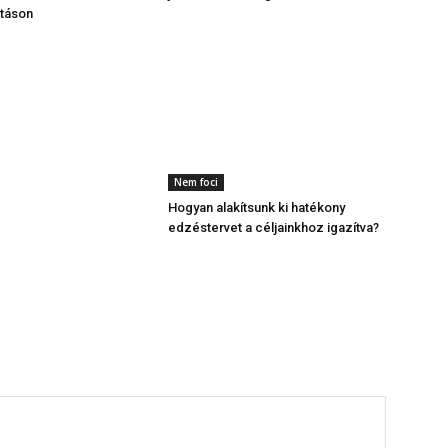
ztáson
Nem foci
Hogyan alakítsunk ki hatékony
edzéstervet a céljainkhoz igazítva?