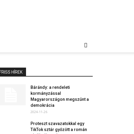
FRISS HÍREK
Bárándy: a rendeleti
kormányzással
Magyarországon megszűnt a
demokrácia
2024-11-26
Proteszt szavazatokkal egy
TikTok sztár győzött a román