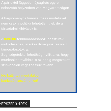
A pártoktól független újságírás egyre
nehezebb helyzetben van Magyarországon.
A hagyományos finanszírozás modelleket
nem csak a politika lehetetleníti el, de a
társadalmi kihívások is.
A
fuhu.hu
fennmaradásához, hosszútávú
működéséhez, szerkesztőségünk rászorul
támogatásotokra.
Segítségetekkel lehetőség nyílik arra, hogy
munkánkat továbbra is az eddig megszokott
színvonalon végezhessük tovább.
Ide kattintva megtalálod
bankszámlaszámunkat!
NÉPSZERŰ HÍREK