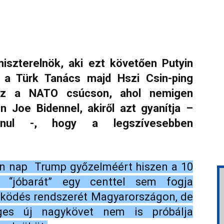
iszterelnök, aki ezt követően Putyin
t a Türk Tanács majd Hszi Csin-ping
esz a NATO csúcson, ahol nemigen
n Joe Bidennel, akiről azt gyanítja –
lanul -, hogy a legszívesebben
n nap Trump győzelméért hiszen a 10
lt “jóbarát” egy centtel sem fogja
ködés rendszerét Magyarországon, de
eges új nagykövet nem is próbálja