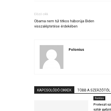
Előző cikk
Obama nem túl titkos háborúja Biden
visszaléptetése érdekében
Polonius
KAPCSOLÓDÓ CIKKEK
TÖBB A SZERZŐTŐL
Fontos
Proteszt sz
sztár győzö