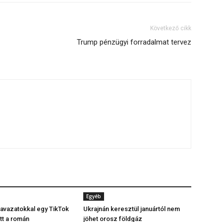
Következő cikk
Trump pénzügyi forradalmat tervez
Egyéb
avazatokkal egy TikTok
Ukrajnán keresztül januártól nem
tt a román
jöhet orosz földgáz