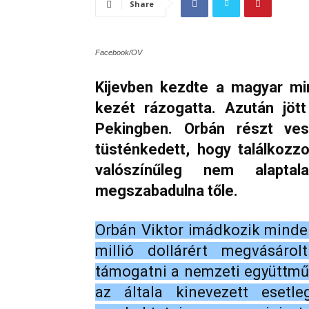
Share
Facebook/OV
Kijevben kezdte a magyar min
kezét rázogatta. Azután jöt
Pekingben. Orbán részt v
tüsténkedett, hogy találkozzo
valószínűleg nem alapta
megszabadulna tőle.
Orbán Viktor
imádkozik minde
millió dollárért megvásáro
támogatni a nemzeti együttmű
az általa kinevezett esetl