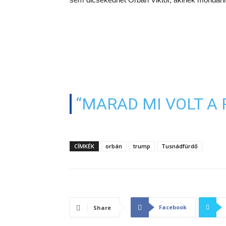
“MARAD MI VOLT A 
CÍMKÉK
orbán
trump
Tusnádfürdő
Facebook
Share