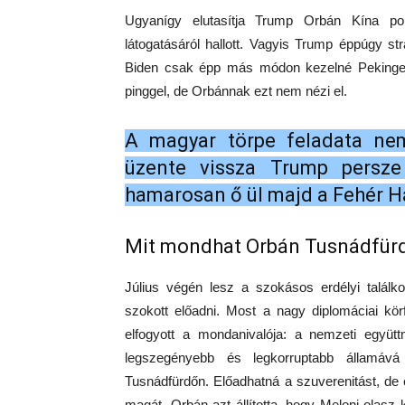
Ugyanígy elutasítja Trump Orbán Kína pol
látogatásáról hallott. Vagyis Trump éppúgy str
Biden csak épp más módon kezelné Pekinget
pinggel, de Orbánnak ezt nem nézi el.
A magyar törpe feladata n
üzente vissza Trump persze 
hamarosan ő ül majd a Fehér H
Mit mondhat Orbán Tusnádfür
Július végén lesz a szokásos erdélyi találko
szokott előadni. Most a nagy diplomáciai kör
elfogyott a mondanivalója: a nemzeti együt
legszegényebb és legkorruptabb államává
Tusnádfürdőn. Előadhatná a szuverenitást, de
magát. Orbán azt állította, hogy Meloni olasz 