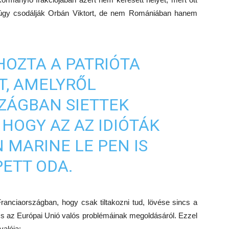
úgy csodálják Orbán Viktort, de nem Romániában hanem
OZTA A PATRIÓTA
T, AMELYRŐL
ZÁGBAN SIETTEK
 HOGY AZ AZ IDIÓTÁK
 MARINE LE PEN IS
ETT ODA.
Franciaországban, hogy csak tiltakozni tud, lövése sincs a
cs az Európai Unió valós problémáinak megoldásáról. Ezzel
alója: