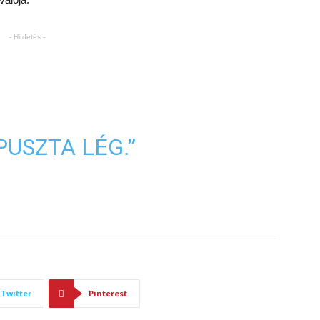
- Hirdetés -
PUSZTA LÉG.”
Twitter
Pinterest