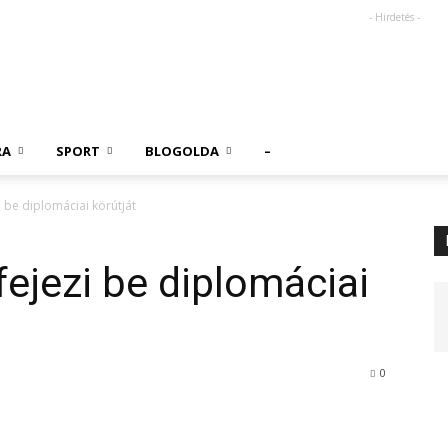
- Hirdetés -
RA
SPORT
BLOGOLDA
–
 be diplomáciai körútját
ejezi be diplomáciai
0