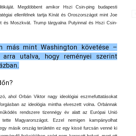
itikáját. Megdöbbent amikor Hszi Csin-ping budapesti
atégiai ellenfélnek tartja Kínát és Oroszországot mint Joe
 és Moszkvát. Trump tárgyalna Putyinnal és Hszi Csin-
em más mint Washington követése –
arra utalva, hogy reményei szerint
ázban.
dőn?
zó, ahol Orbán Viktor nagy ideológiai eszmefuttatásokat
forgásban az ideológia mintha elveszett volna. Orbánnak
tműködés rendszere tizennégy év alatt az Európai Unió
 tette Magyarországot. Ezzel nemigen kampányolhat
 egy másik ország területén ez egy kissé furcsán venné ki
kormányfő frakciójában azért nem keresett helyet, mert ott