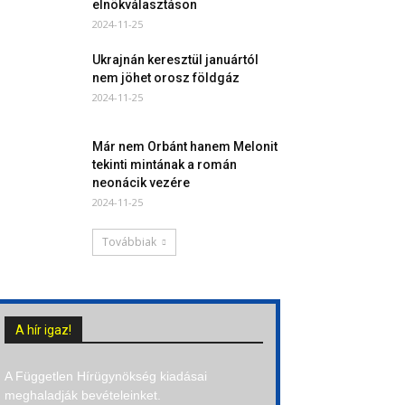
elnökválasztáson
2024-11-25
Ukrajnán keresztül januártól
nem jöhet orosz földgáz
2024-11-25
Már nem Orbánt hanem Melonit
tekinti mintának a román
neonácik vezére
2024-11-25
Továbbiak
A hír igaz!
A Független Hírügynökség kiadásai
meghaladják bevételeinket.