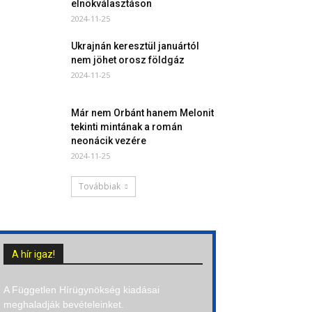
elnökválasztáson
2024-11-25
Ukrajnán keresztül januártól
nem jöhet orosz földgáz
2024-11-25
Már nem Orbánt hanem Melonit
tekinti mintának a román
neonácik vezére
2024-11-25
Továbbiak
A hír igaz!
A Független Hírügynökség kiadásai
meghaladják bevételeinket.