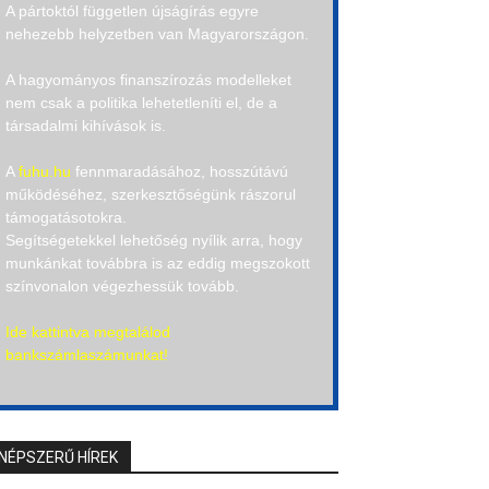
A pártoktól független újságírás egyre
nehezebb helyzetben van Magyarországon.
A hagyományos finanszírozás modelleket
nem csak a politika lehetetleníti el, de a
társadalmi kihívások is.
A
fuhu.hu
fennmaradásához, hosszútávú
működéséhez, szerkesztőségünk rászorul
támogatásotokra.
Segítségetekkel lehetőség nyílik arra, hogy
munkánkat továbbra is az eddig megszokott
színvonalon végezhessük tovább.
Ide kattintva megtalálod
bankszámlaszámunkat!
NÉPSZERŰ HÍREK