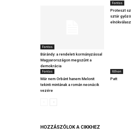
Fontos
Proteszt sz
sztár győzö
elnökválas
Fontos
Bárándy: a rendeleti kormányzással
Magyarországon megszűnt a
demokrácia
Fontos
Itthon
Már nem Orbánt hanem Melonit
Patt
tekinti mintának a román neonácik
vezére
HOZZÁSZÓLOK A CIKKHEZ