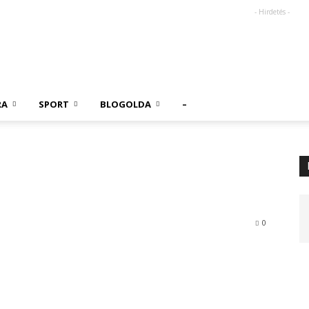
- Hirdetés -
RA
SPORT
BLOGOLDA
–
0