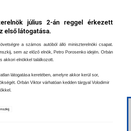
erelnök július 2-án reggel érkezett
z első látogatása.
vetségre a számos autóból álló miniszterelnöki csapat.
nszkij, sem az előző elnök, Petro Porosenko idején. Orbán
 akkori elnökkel találkozott.
tlan látogatása keretében, amelyre akkor kerül sor,
nökségét.
Orbán Viktor várhatóan kedden tárgyal Volodimir
őkkel.
nszkij