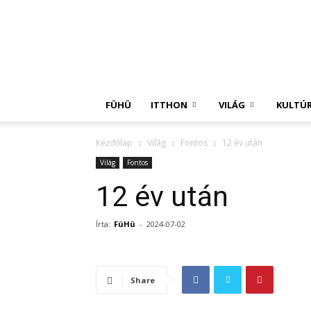
Független
Hírügynökség
FÜHÜ
ITTHON
VILÁG
KULTÚ
Kezdőlap
Világ
Fontos
12 év után
Világ
Fontos
12 év után
Írta:
FüHü
-
2024-07-02
Share