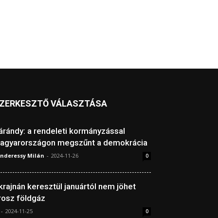
ZERKESZTŐ VÁLASZTÁSA
árándy: a rendeleti kormányzással
agyarországon megszűnt a demokrácia
nderessy Milán
-
2024-11-26
0
krajnán keresztül januártól nem jöhet
rosz földgáz
-
2024-11-25
0