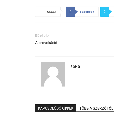
Facebook
Share
Előző cikk
A provokáció
FüHü
KAPCSOLÓDÓ CIKKEK
TÖBB A SZERZŐTŐL