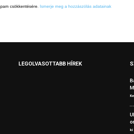
a spam csökkentésére.
Ismerje meg a hozzászólás adatainak
LEGOLVASOTTABB HÍREK
S
B
M
Ke
U
o
ki