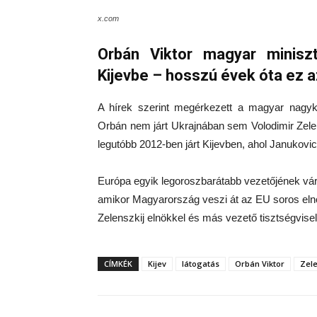
x.com
Orbán Viktor magyar miniszt
Kijevbe – hosszú évek óta ez a
A hírek szerint megérkezett a magyar nagykö
Orbán nem járt Ukrajnában sem Volodimir Zele
legutóbb 2012-ben járt Kijevben, ahol Janukovics
Európa egyik legoroszbarátabb vezetőjének vára
amikor Magyarország veszi át az EU soros
el
Zelenszkij elnökkel és más vezető tisztségvisel
CÍMKÉK
Kijev
látogatás
Orbán Viktor
Zele