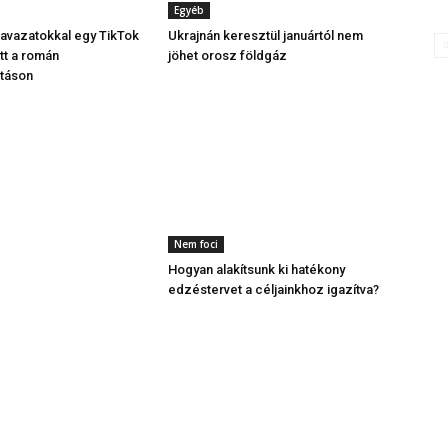
Egyéb
avazatokkal egy TikTok
Ukrajnán keresztül januártól nem
tt a román
jöhet orosz földgáz
ztáson
Nem foci
Hogyan alakítsunk ki hatékony
edzéstervet a céljainkhoz igazítva?