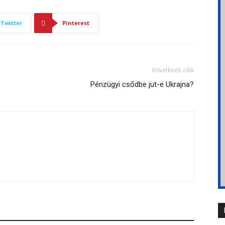
Twitter
Pinterest
Következő cikk
Pénzügyi csődbe jut-e Ukrajna?