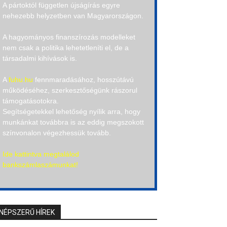
A pártoktól független újságírás egyre
nehezebb helyzetben van Magyarországon.
A hagyományos finanszírozás modelleket
nem csak a politika lehetetleníti el, de a
társadalmi kihívások is.
A
fuhu.hu
fennmaradásához, hosszútávú
működéséhez, szerkesztőségünk rászorul
támogatásotokra.
Segítségetekkel lehetőség nyílik arra, hogy
munkánkat továbbra is az eddig megszokott
színvonalon végezhessük tovább.
Ide kattintva megtalálod
bankszámlaszámunkat!
NÉPSZERŰ HÍREK