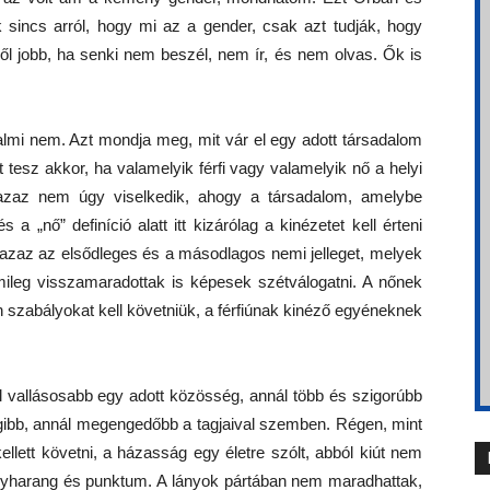
sincs arról, hogy mi az a gender, csak azt tudják, hogy
ről jobb, ha senki nem beszél, nem ír, és nem olvas. Ők is
almi nem. Azt mondja meg, mit vár el egy adott társadalom
mit tesz akkor, ha valamelyik férfi vagy valamelyik nő a helyi
 azaz nem úgy viselkedik, ahogy a társadalom, amelybe
s a „nő” definíció alatt itt kizárólag a kinézetet kell érteni
 azaz az elsődleges és a másodlagos nemi jelleget, melyek
mileg visszamaradottak is képesek szétválogatni. A nőnek
an szabályokat kell követniük, a férfiúnak kinéző egyéneknek
l vallásosabb egy adott közösség, annál több és szigorúbb
lágibb, annál megengedőbb a tagjaival szemben. Régen, mint
kellett követni, a házasság egy életre szólt, abból kiút nem
 nagyharang és punktum. A lányok pártában nem maradhattak,