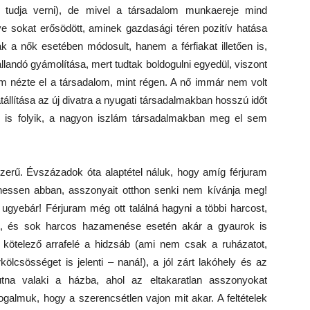
 tudja verni), de mivel a társadalom munkaereje mind
ve sokat erősödött, aminek gazdasági téren pozitív hatása
k a nők esetében módosult, hanem a férfiakat illetően is,
andó gyámolítása, mert tudtak boldogulni egyedül, viszont
nem nézte el a társadalom, mint régen. A nő immár nem volt
tállítása az új divatra a nyugati társadalmakban hosszú időt
eg is folyik, a nagyon iszlám társadalmakban meg el sem
erű. Évszázadok óta alaptétel náluk, hogy amíg férjuram
 lehessen abban, asszonyait otthon senki nem kívánja meg!
ugyebár! Férjuram még ott találná hagyni a többi harcost,
t, és sok harcos hazamenése esetén akár a gyaurok is
 kötelező arrafelé a hidzsáb (ami nem csak a ruházatot,
ölcsösséget is jelenti – naná!), a jól zárt lakóhely és az
utna valaki a házba, ahol az eltakaratlan asszonyokat
almuk, hogy a szerencsétlen vajon mit akar. A feltételek