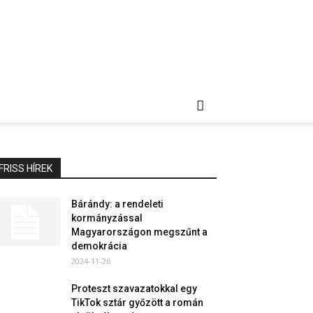
FRISS HÍREK
Bárándy: a rendeleti
kormányzással
Magyarországon megszűnt a
demokrácia
2024-11-26
Proteszt szavazatokkal egy
TikTok sztár győzött a román