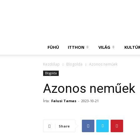
Független
Hírügynökség
FÜHÜ
ITTHON
VILÁG
KULTÚ
Kezdőlap
Blogolda
Azonos neműek
Blogolda
Azonos neműek
Írta:
Falusi Tamas
-
2023-10-21
Share