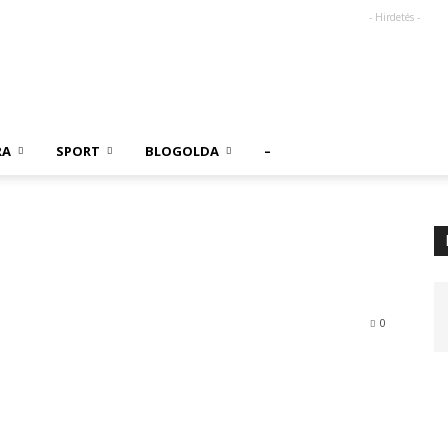
- Hirdetés -
RA
SPORT
BLOGOLDA
–
0