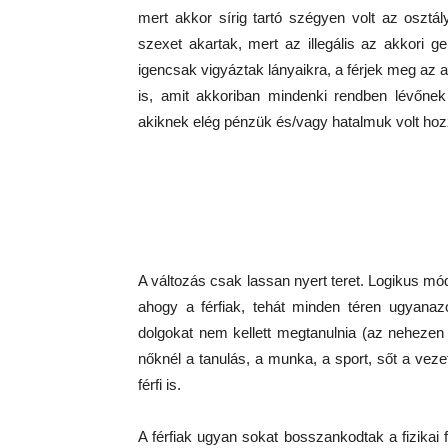
mert akkor sírig tartó szégyen volt az osztály
szexet akartak, mert az illegális az akkori 
igencsak vigyáztak lányaikra, a férjek meg az a
is, amit akkoriban mindenki rendben lévőnek 
akiknek elég pénzük és/vagy hatalmuk volt hozzá
A változás csak lassan nyert teret. Logikus m
ahogy a férfiak, tehát minden téren ugyanaz
dolgokat nem kellett megtanulnia (az nehezen m
nőknél a tanulás, a munka, a sport, sőt a veze
férfi is.
A férfiak ugyan sokat bosszankodtak a fizikai f