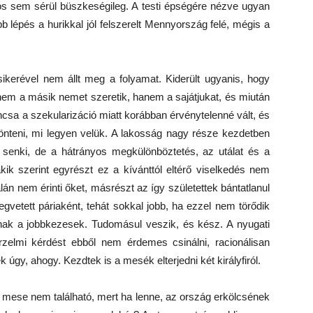
os sem sérül büszkeségileg. A testi épségére nézve ugyan
 lépés a hurikkal jól felszerelt Mennyország felé, mégis a
ikerével nem állt meg a folyamat. Kiderült ugyanis, hogy
 nem a másik nemet szeretik, hanem a sajátjukat, és miután
ancsa a szekularizáció miatt korábban érvénytelenné vált, és
 dönteni, mi legyen velük. A lakosság nagy része kezdetben
 senki, de a hátrányos megkülönböztetés, az utálat és a
kik szerint egyrészt ez a kívánttól eltérő viselkedés nem
án nem érinti őket, másrészt az így születettek bántatlanul
vetett páriaként, tehát sokkal jobb, ha ezzel nem törődik
nak a jobbkezesek. Tudomásul veszik, és kész. A nyugati
zelmi kérdést ebből nem érdemes csinálni, racionálisan
 úgy, ahogy. Kezdtek is a mesék elterjedni két királyfiról.
s mese nem található, mert ha lenne, az ország erkölcsének