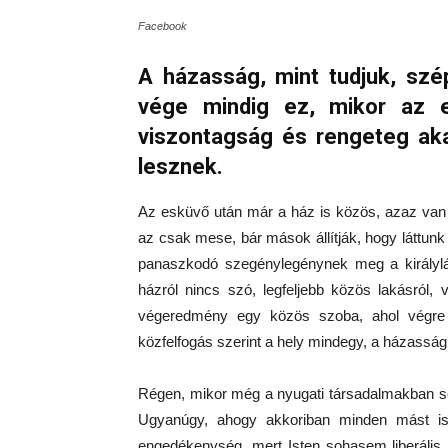
Facebook
A házasság, mint tudjuk, szé
vége mindig ez, mikor az e
viszontagság és rengeteg ak
lesznek.
Az esküvő után már a ház is közös, azaz van h
az csak mese, bár mások állítják, hogy láttunk
panaszkodó szegénylegénynek meg a királyl
házról nincs szó, legfeljebb közös lakásról,
végeredmény egy közös szoba, ahol végre 
közfelfogás szerint a hely mindegy, a házasság
Régen, mikor még a nyugati társadalmakban se
Ugyanúgy, ahogy akkoriban minden mást is,
engedékenység, mert Isten sohasem liberáli