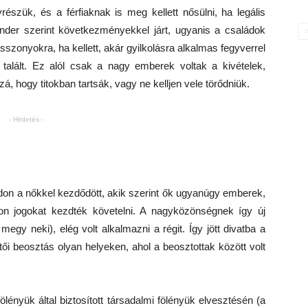
részük, és a férfiaknak is meg kellett nősülni, ha legális
gender szerint következményekkel járt, ugyanis a családok
sszonyokra, ha kellett, akár gyilkolásra alkalmas fegyverrel
talált. Ez alól csak a nagy emberek voltak a kivételek,
, hogy titokban tartsák, vagy ne kelljen vele törődniük.
- Hirdetés -
ódon a nőkkel kezdődött, akik szerint ők ugyanúgy emberek,
on jogokat kezdték követelni. A nagyközönségnek így új
egy neki), elég volt alkalmazni a régit. Így jött divatba a
tői beosztás olyan helyeken, ahol a beosztottak között volt
ölényük által biztosított társadalmi fölényük elvesztésén (a