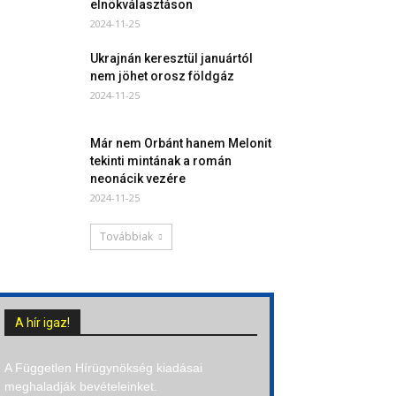
elnökválasztáson
2024-11-25
Ukrajnán keresztül januártól
nem jöhet orosz földgáz
2024-11-25
Már nem Orbánt hanem Melonit
tekinti mintának a román
neonácik vezére
2024-11-25
Továbbiak
A hír igaz!
A Független Hírügynökség kiadásai
meghaladják bevételeinket.