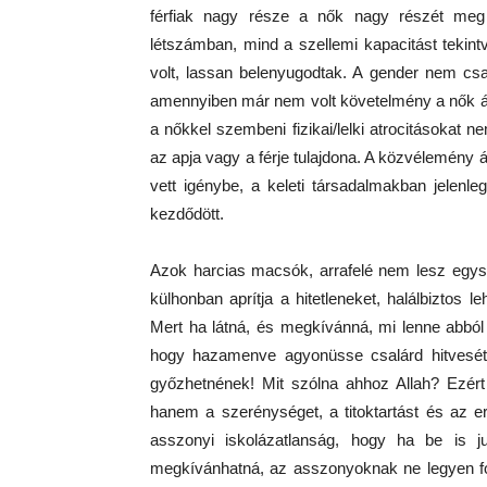
férfiak nagy része a nők nagy részét meg
létszámban, mind a szellemi kapacitást tekint
volt, lassan belenyugodtak. A gender nem csa
amennyiben már nem volt követelmény a nők áll
a nőkkel szembeni fizikai/lelki atrocitásokat 
az apja vagy a férje tulajdona. A közvélemény á
vett igénybe, a keleti társadalmakban jelenl
kezdődött.
Azok harcias macsók, arrafelé nem lesz egysz
külhonban aprítja a hitetleneket, halálbiztos
Mert ha látná, és megkívánná, mi lenne abból 
hogy hazamenve agyonüsse csalárd hitvesé
győzhetnének! Mit szólna ahhoz Allah? Ezért
hanem a szerénységet, a titoktartást és az erk
asszonyi iskolázatlanság, hogy ha be is j
megkívánhatná, az asszonyoknak ne legyen fog