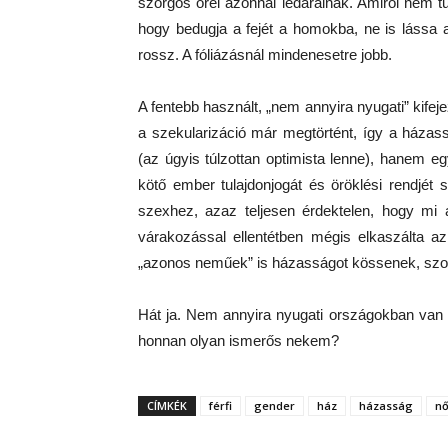
szorgos őrei azonnal ledarálnák. Amiről nem t
hogy bedugja a fejét a homokba, ne is lássa a
rossz. A fóliázásnál mindenesetre jobb.
A fentebb használt, „nem annyira nyugati” kifeje
a szekularizáció már megtörtént, így a ház
(az úgyis túlzottan optimista lenne), hanem 
kötő ember tulajdonjogát és öröklési rendjé
szexhez, azaz teljesen érdektelen, hogy mi 
várakozással ellentétben mégis elkaszálta az
„azonos neműek” is házasságot kössenek, szoro
Hát ja. Nem annyira nyugati országokban van il
honnan olyan ismerős nekem?
CÍMKÉK
férfi
gender
ház
házasság
n