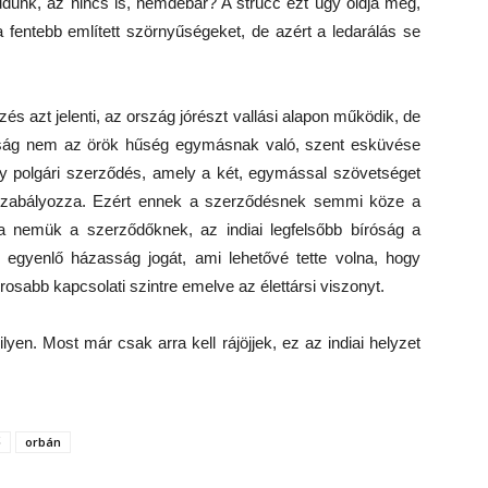
udunk, az nincs is, nemdebár? A strucc ezt úgy oldja meg,
 fentebb említett szörnyűségeket, de azért a ledarálás se
zés azt jelenti, az ország jórészt vallási alapon működik, de
asság nem az örök hűség egymásnak való, szent esküvése
egy polgári szerződés, amely a két, egymással szövetséget
t szabályozza. Ezért ennek a szerződésnek semmi köze a
a nemük a szerződőknek, az indiai legfelsőbb bíróság a
 egyenlő házasság jogát, ami lehetővé tette volna, hogy
sabb kapcsolati szintre emelve az élettársi viszonyt.
yen. Most már csak arra kell rájöjjek, ez az indiai helyzet
ő
orbán