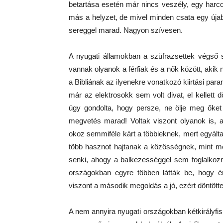
betartása esetén már nincs veszély, egy harc
más a helyzet, de mivel minden csata egy újabb
sereggel marad. Nagyon szívesen.
A nyugati államokban a szüfrazsettek végső s
vannak olyanok a férfiak és a nők között, akik
a Bibliának az ilyenekre vonatkozó kiirtási par
már az elektrosokk sem volt divat, el kellett
úgy gondolta, hogy persze, ne ölje meg őket
megvetés marad! Voltak viszont olyanok is, a
okoz semmiféle kárt a többieknek, mert egyáltal
több hasznot hajtanak a közösségnek, mint meg
senki, ahogy a balkezességgel sem foglalkoz
országokban egyre többen látták be, hogy ér
viszont a második megoldás a jó, ezért döntöttek
A nem annyira nyugati országokban kétkirályfi