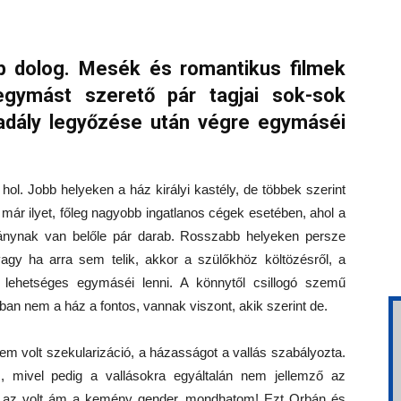
p dolog. Mesék és romantikus filmek
gymást szerető pár tagjai sok-sok
adály legyőzése után végre egymáséi
ol. Jobb helyeken a ház királyi kastély, de többek szerint
 már ilyet, főleg nagyobb ingatlanos cégek esetében, ahol a
ánynak van belőle pár darab. Rosszabb helyeken persze
 vagy ha arra sem telik, akkor a szülőkhöz költözésről, a
lehetséges egymáséi lenni. A könnytől csillogó szemű
ban nem a ház a fontos, vannak viszont, akik szerint de.
m volt szekularizáció, a házasságot a vallás szabályozta.
 mivel pedig a vallásokra egyáltalán nem jellemző az
s, az volt ám a kemény gender, mondhatom! Ezt Orbán és