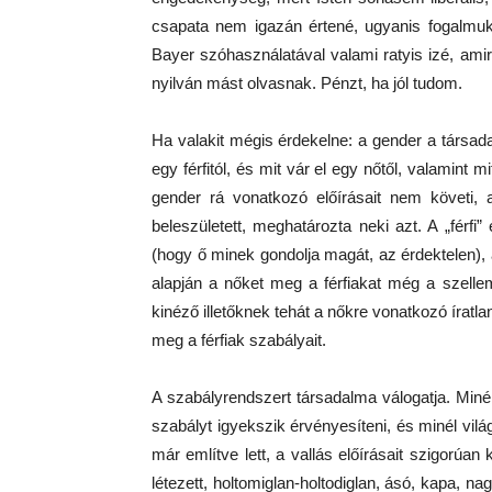
csapata nem igazán értené, ugyanis fogalmuk 
Bayer szóhasználatával valami ratyis izé, ami
nyilván mást olvasnak. Pénzt, ha jól tudom.
Ha valakit mégis érdekelne: a gender a társad
egy férfitól, és mit vár el egy nőtől, valamint 
gender rá vonatkozó előírásait nem követi,
beleszületett, meghatározta neki azt. A „férfi” é
(hogy ő minek gondolja magát, az érdektelen),
alapján a nőket meg a férfiakat még a szelle
kinéző illetőknek tehát a nőkre vonatkozó íratl
meg a férfiak szabályait.
A szabályrendszert társadalma válogatja. Miné
szabályt igyekszik érvényesíteni, és minél vi
már említve lett, a vallás előírásait szigorúan 
létezett, holtomiglan-holtodiglan, ásó, kapa,