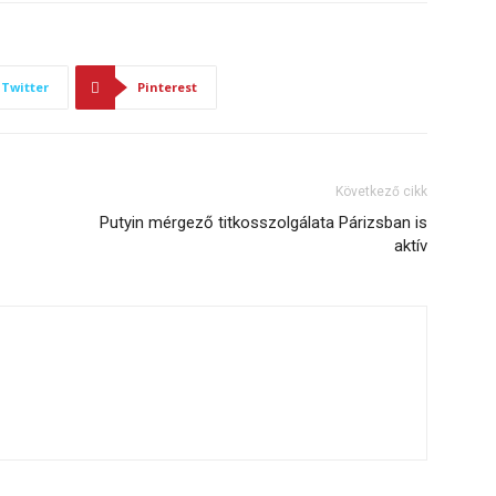
Twitter
Pinterest
Következő cikk
Putyin mérgező titkosszolgálata Párizsban is
aktív