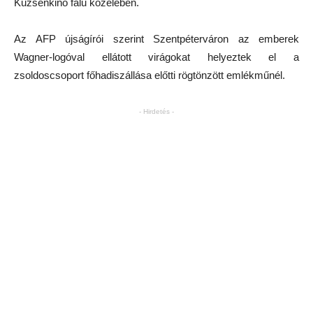
Kuzsenkino falu közelében.
Az AFP újságírói szerint Szentpéterváron az emberek
Wagner-logóval ellátott virágokat helyeztek el a
zsoldoscsoport főhadiszállása előtti rögtönzött emlékműnél.
- Hirdetés -