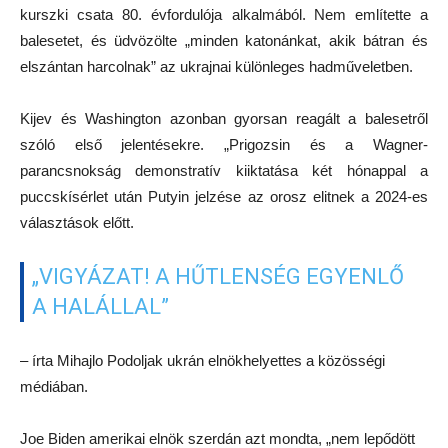
kurszki csata 80. évfordulója alkalmából.
Nem említette a
balesetet, és üdvözölte „minden katonánkat, akik bátran és
elszántan harcolnak” az ukrajnai különleges hadműveletben.
Kijev és Washington azonban gyorsan reagált a balesetről
szóló első jelentésekre. „Prigozsin és a Wagner-
parancsnokság demonstratív kiiktatása két hónappal a
puccskísérlet után Putyin jelzése az orosz elitnek a 2024-es
választások előtt.
„VIGYÁZAT! A HŰTLENSÉG EGYENLŐ
A HALÁLLAL”
– írta Mihajlo Podoljak ukrán elnökhelyettes a közösségi
médiában.
Joe Biden amerikai elnök szerdán azt mondta, „nem lepődött