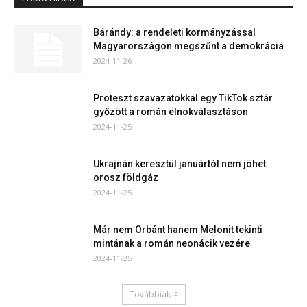
Bárándy: a rendeleti kormányzással
Magyarországon megszűnt a demokrácia
2024-11-26
Proteszt szavazatokkal egy TikTok sztár
győzött a román elnökválasztáson
2024-11-25
Ukrajnán keresztül januártól nem jöhet
orosz földgáz
2024-11-25
Már nem Orbánt hanem Melonit tekinti
mintának a román neonácik vezére
2024-11-25
Továbbiak