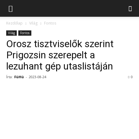
Kezdőlap
Világ
Fontos
Világ
Fontos
Orosz tisztviselők szerint
Prigozsin szerepelt a
lezuhant gép utaslistáján
Írta:
FüHü
-
2023-08-24
0