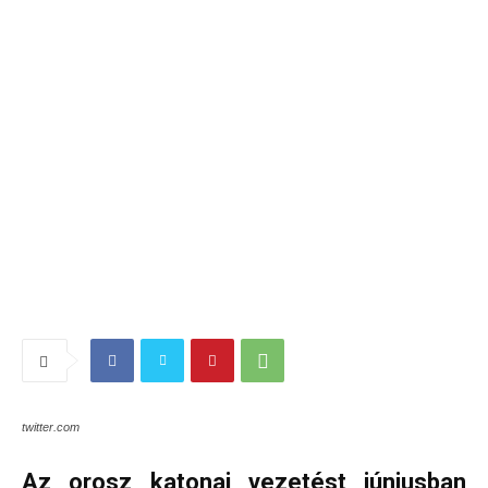
twitter.com
Az orosz katonai vezetést júniusban