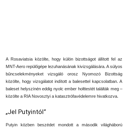
A Rosaviatsia közölte, hogy külön bizottságot állított fel az
MNT-Aero repülőgépe lezuhanásának kivizsgálására. A súlyos
bűncselekményeket vizsgáló orosz Nyomozó Bizottság
közölte, hogy vizsgálatot indított a balesettel kapcsolatban. A
baleset helyszínén eddig nyolc ember holttestét találták meg –
közölte a RIA Novosztyi a katasztrófavédelemre hivatkozva.
„Jel Putyintól”
Putyin közben beszédet mondott a második világháború