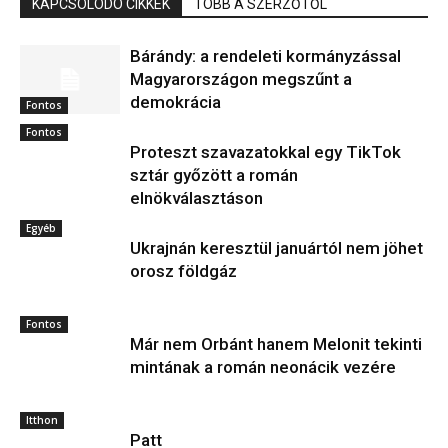
KAPCSOLÓDÓ CIKKEK
TÖBB A SZERZŐTŐL
Bárándy: a rendeleti kormányzással
Magyarországon megszűnt a
demokrácia
Fontos
Fontos
Proteszt szavazatokkal egy TikTok
sztár győzött a román
elnökválasztáson
Egyéb
Ukrajnán keresztül januártól nem jöhet
orosz földgáz
Fontos
Már nem Orbánt hanem Melonit tekinti
mintának a román neonácik vezére
Itthon
Patt