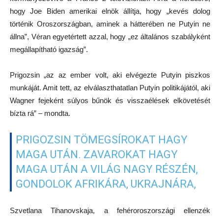
hogy Joe Biden amerikai elnök állítja, hogy „kevés dolog
történik Oroszországban, aminek a hátterében ne Putyin ne
állna”, Véran egyetértett azzal, hogy „ez általános szabályként
megállapítható igazság”.
Prigozsin „az az ember volt, aki elvégezte Putyin piszkos
munkáját. Amit tett, az elválaszthatatlan Putyin politikájától, aki
Wagner fejeként súlyos bűnök és visszaélések elkövetését
bízta rá” – mondta.
PRIGOZSIN TÖMEGSÍROKAT HAGY
MAGA UTÁN. ZAVAROKAT HAGY
MAGA UTÁN A VILÁG NAGY RÉSZÉN,
GONDOLOK AFRIKÁRA, UKRAJNÁRA,
Szvetlana Tihanovskaja, a fehéroroszországi ellenzék