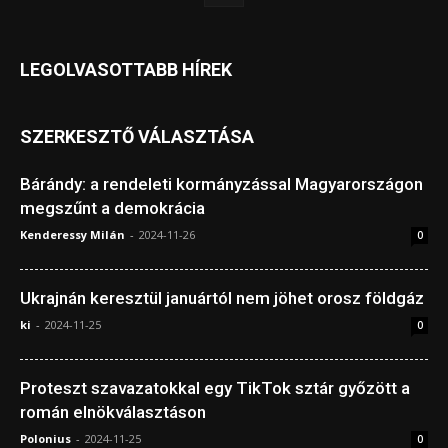
LEGOLVASOTTABB HÍREK
SZERKESZTŐ VÁLASZTÁSA
Bárándy: a rendeleti kormányzással Magyarországon
megszűnt a demokrácia
Kenderessy Milán
-
2024-11-26
0
Ukrajnán keresztül januártól nem jöhet orosz földgáz
ki
-
2024-11-25
0
Proteszt szavazatokkal egy TikTok sztár győzött a
román elnökválasztáson
Polonius
-
2024-11-25
0