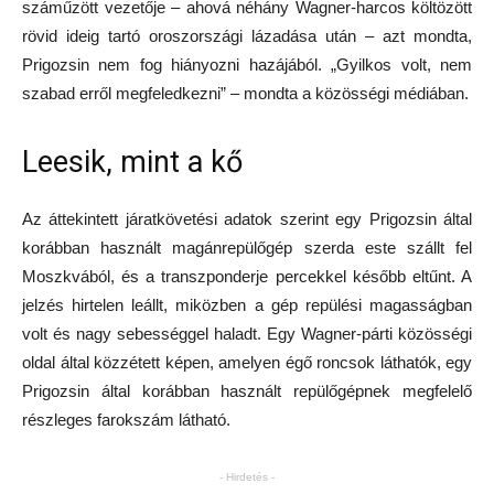
száműzött vezetője – ahová néhány Wagner-harcos költözött
rövid ideig tartó oroszországi lázadása után – azt mondta,
Prigozsin nem fog hiányozni hazájából. „Gyilkos volt, nem
szabad erről megfeledkezni” – mondta a közösségi médiában.
Leesik, mint a kő
Az áttekintett járatkövetési adatok szerint egy Prigozsin által
korábban használt magánrepülőgép szerda este szállt fel
Moszkvából, és a transzponderje percekkel később eltűnt. A
jelzés hirtelen leállt, miközben a gép repülési magasságban
volt és nagy sebességgel haladt. Egy Wagner-párti közösségi
oldal által közzétett képen, amelyen égő roncsok láthatók, egy
Prigozsin által korábban használt repülőgépnek megfelelő
részleges farokszám látható.
- Hirdetés -