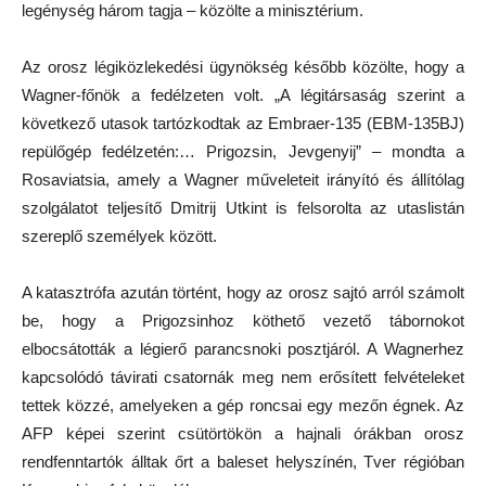
legénység három tagja – közölte a minisztérium.
Az orosz légiközlekedési ügynökség később közölte, hogy a
Wagner-főnök a fedélzeten volt. „A légitársaság szerint a
következő utasok tartózkodtak az Embraer-135 (EBM-135BJ)
repülőgép fedélzetén:… Prigozsin, Jevgenyij” – mondta a
Rosaviatsia, amely a Wagner műveleteit irányító és állítólag
szolgálatot teljesítő Dmitrij Utkint is felsorolta az utaslistán
szereplő személyek között.
A katasztrófa azután történt, hogy az orosz sajtó arról számolt
be, hogy a Prigozsinhoz köthető vezető tábornokot
elbocsátották a légierő parancsnoki posztjáról. A Wagnerhez
kapcsolódó távirati csatornák meg nem erősített felvételeket
tettek közzé, amelyeken a gép roncsai egy mezőn égnek. Az
AFP képei szerint csütörtökön a hajnali órákban orosz
rendfenntartók álltak őrt a baleset helyszínén, Tver régióban