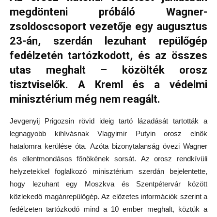
megdönteni próbáló Wagner-
zsoldoscsoport vezetője egy augusztus
23-án, szerdán lezuhant repülőgép
fedélzetén tartózkodott, és az összes
utas meghalt – közölték orosz
tisztviselők. A Kreml és a védelmi
minisztérium még nem reagált.
Jevgenyij Prigozsin rövid ideig tartó lázadását tartották a
legnagyobb kihívásnak Vlagyimir Putyin orosz elnök
hatalomra kerülése óta. Azóta bizonytalanság övezi Wagner
és ellentmondásos főnökének sorsát. Az orosz rendkívüli
helyzetekkel foglalkozó minisztérium szerdán bejelentette,
hogy lezuhant egy Moszkva és Szentpétervár között
közlekedő magánrepülőgép. Az előzetes információk szerint a
fedélzeten tartózkodó mind a 10 ember meghalt, köztük a