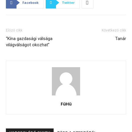
Facebook
Twitter
Előző cikk
Következő cikk
“Kína gazdasági válsága
Tanár
világválságot okozhat”
FüHü