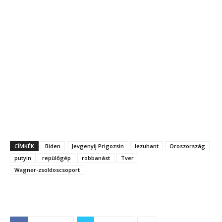
CÍMKÉK
Biden
Jevgenyij Prigozsin
lezuhant
Oroszország
putyin
repülőgép
robbanást
Tver
Wagner-zsoldoscsoport