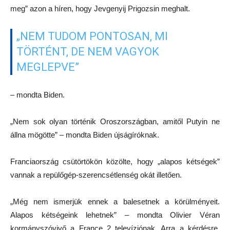
meg” azon a híren, hogy Jevgenyij Prigozsin meghalt.
„NEM TUDOM PONTOSAN, MI
TÖRTÉNT, DE NEM VAGYOK
MEGLEPVE”
– ​​mondta Biden.
„Nem sok olyan történik Oroszországban, amitől Putyin ne
állna mögötte” – mondta Biden újságíróknak.
Franciaország csütörtökön közölte, hogy „alapos kétségek”
vannak a repülőgép-szerencsétlenség okát illetően.
„Még nem ismerjük ennek a balesetnek a körülményeit.
Alapos kétségeink lehetnek” – mondta Olivier Véran
kormányszóvivő a France 2 televíziónak. Arra a kérdésre,