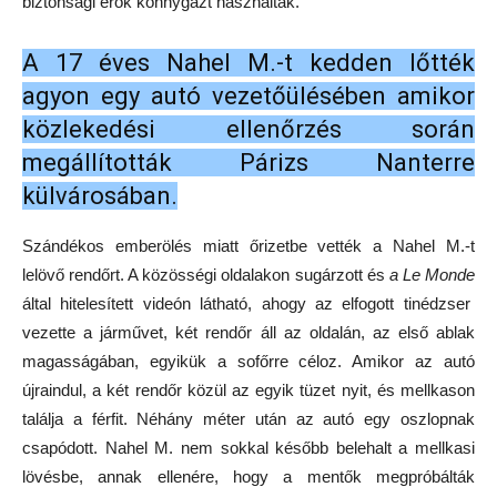
biztonsági erők könnygázt használtak.
A 17 éves Nahel M.-t kedden lőtték
agyon egy autó vezetőülésében amikor
közlekedési ellenőrzés során
megállították Párizs Nanterre
külvárosában.
Szándékos emberölés miatt őrizetbe vették a Nahel M.-t
lelövő rendőrt.
A közösségi oldalakon sugárzott
és
a Le Monde
által hitelesített videón látható, ahogy az elfogott tinédzser
vezette a járművet
, két rendőr áll az oldalán, az első ablak
magasságában, egyikük a sofőrre céloz. Amikor az autó
újraindul, a két rendőr közül az egyik tüzet nyit, és mellkason
találja a férfit.
Néhány méter után az autó egy oszlopnak
csapódott. Nahel M. nem sokkal később belehalt a mellkasi
lövésbe, annak ellenére, hogy a mentők megpróbálták