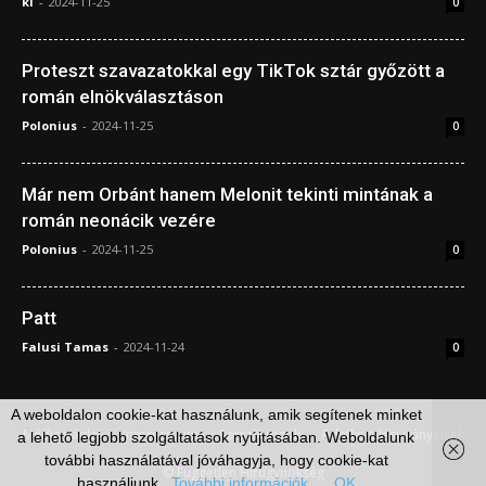
ki
-
2024-11-25
0
Proteszt szavazatokkal egy TikTok sztár győzött a
román elnökválasztáson
Polonius
-
2024-11-25
0
Már nem Orbánt hanem Melonit tekinti mintának a
román neonácik vezére
Polonius
-
2024-11-25
0
Patt
Falusi Tamas
-
2024-11-24
0
A weboldalon cookie-kat használunk, amik segítenek minket
Médiaajánlat
Impresszum
Szerzői jogok
Adatkezelési irányelvek
a lehető legjobb szolgáltatások nyújtásában. Weboldalunk
további használatával jóváhagyja, hogy cookie-kat
© Független Hírügynökség
használjunk.
További információk
OK