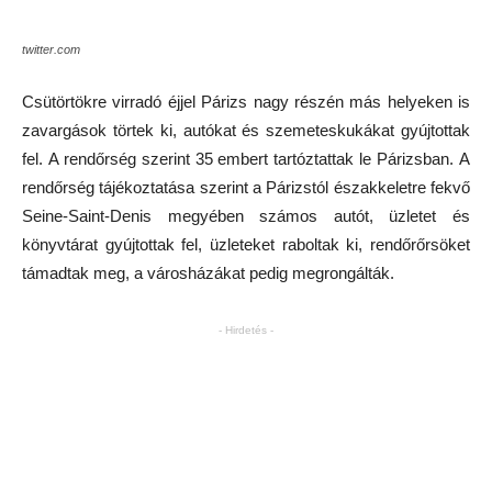
twitter.com
Csütörtökre virradó éjjel Párizs nagy részén
más helyeken is
zavargások törtek ki, autókat és szemeteskukákat gyújtottak
fel. A rendőrség szerint 35 embert tartóztattak le Párizsban.
A
rendőrség tájékoztatása szerint a Párizstól északkeletre fekvő
Seine-Saint-Denis
megyében számos autót, üzletet és
könyvtárat gyújtottak fel, üzleteket raboltak ki, rendőrőrsöket
támadtak meg, a városházákat pedig megrongálták.
- Hirdetés -