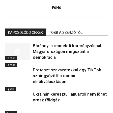
FüHü
KAPCSOLÓDÓ CIKKEK
TÖBB A SZERZŐTŐL
Bárándy: a rendeleti kormányzással
Magyarországon megszűnt a
demokrácia
Fontos
Fontos
Proteszt szavazatokkal egy TikTok
sztár győzött a román
elnökválasztáson
Egyéb
Ukrajnán keresztül januártól nem jöhet
orosz földgáz