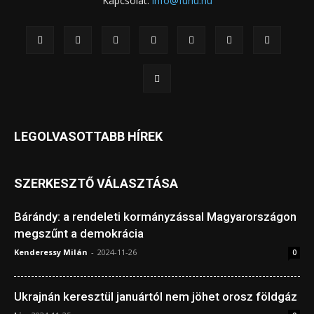
Kapcsolat:
info@fuhu.hu
LEGOLVASOTTABB HÍREK
SZERKESZTŐ VÁLASZTÁSA
Bárándy: a rendeleti kormányzással Magyarországon
megszűnt a demokrácia
Kenderessy Milán
-
2024-11-26
0
Ukrajnán keresztül januártól nem jöhet orosz földgáz