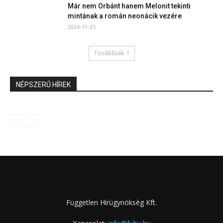
Már nem Orbánt hanem Melonit tekinti
mintának a román neonácik vezére
2024-11-25
Továbbiak
NÉPSZERŰ HÍREK
Független Hírügynökség Kft.