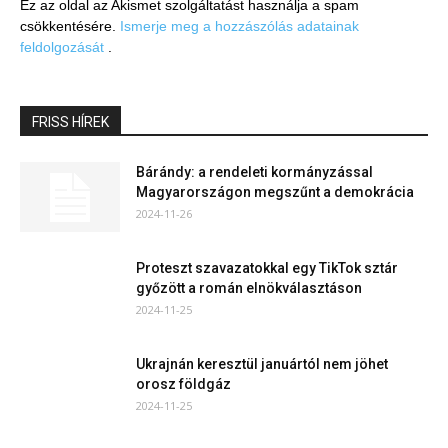
Ez az oldal az Akismet szolgáltatást használja a spam
csökkentésére.
Ismerje meg a hozzászólás adatainak
feldolgozását
.
FRISS HÍREK
Bárándy: a rendeleti kormányzással
Magyarországon megszűnt a demokrácia
2024-11-26
Proteszt szavazatokkal egy TikTok sztár
győzött a román elnökválasztáson
2024-11-25
Ukrajnán keresztül januártól nem jöhet
orosz földgáz
2024-11-25