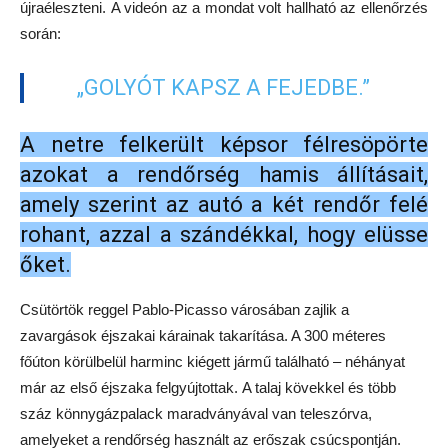
újraéleszteni. A videón az a mondat volt hallható az ellenőrzés
során:
„GOLYÓT KAPSZ A FEJEDBE.”
A netre felkerült képsor félresöpörte
azokat a rendőrség hamis állításait,
amely szerint az autó a két rendőr felé
rohant, azzal a szándékkal, hogy elüsse
őket.
Csütörtök reggel Pablo-Picasso városában zajlik a
zavargások éjszakai kárainak takarítása.
A 300 méteres
főúton körülbelül harminc kiégett jármű található – néhányat
már az első éjszaka felgyújtottak.
A talaj kövekkel és több
száz könnygázpalack maradványával van teleszórva,
amelyeket a rendőrség használt az erőszak csúcspontján.