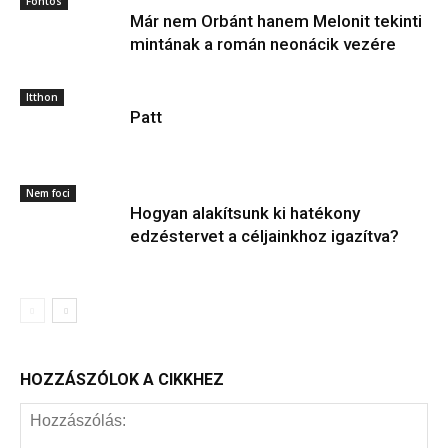
Fontos
Már nem Orbánt hanem Melonit tekinti
mintának a román neonácik vezére
Itthon
Patt
Nem foci
Hogyan alakítsunk ki hatékony
edzéstervet a céljainkhoz igazítva?
HOZZÁSZÓLOK A CIKKHEZ