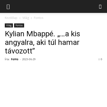
Kezdőlap
Világ
Fontos
Világ
Fontos
Kylian Mbappé. „…a kis
angyalra, aki túl hamar
távozott”
Írta:
FüHü
-
2023-06-29
0