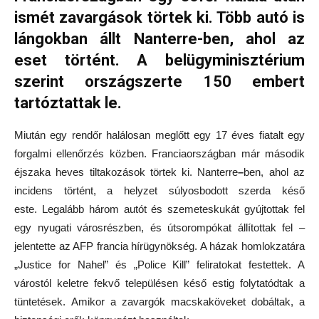
ismét zavargások törtek ki. Több autó is
lángokban állt Nanterre-ben, ahol az
eset történt. A belügyminisztérium
szerint országszerte 150 embert
tartóztattak le.
Miután egy rendőr halálosan meglőtt egy 17 éves fiatalt egy
forgalmi ellenőrzés közben. Franciaországban már második
éjszaka heves tiltakozások törtek ki.
Nanterre
–
ben, ahol az
incidens történt, a helyzet súlyosbodott szerda késő
este. Legalább három autót és szemeteskukát gyújtottak fel
egy nyugati városrészben, és útsorompókat állítottak fel –
jelentette az AFP francia hírügynökség. A házak homlokzatára
„Justice for Nahel” és „Police Kill” feliratokat festettek. A
várostól keletre fekvő településen késő estig folytatódtak a
tüntetések. Amikor a zavargók macskaköveket dobáltak, a