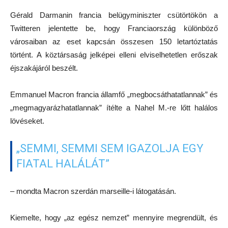
Gérald Darmanin francia belügyminiszter csütörtökön a
Twitteren jelentette be, hogy Franciaország különböző
városaiban az eset kapcsán összesen 150 letartóztatás
történt. A köztársaság jelképei elleni elviselhetetlen erőszak
éjszakájáról beszélt.
Emmanuel Macron francia
államfő
„megbocsáthatatlannak” és
„megmagyarázhatatlannak” ítélte a Nahel M.-re lőtt halálos
lövéseket.
„SEMMI, SEMMI SEM IGAZOLJA EGY
FIATAL HALÁLÁT”
– mondta Macron szerdán marseille-i látogatásán.
Kiemelte, hogy „az egész nemzet” mennyire megrendült, és