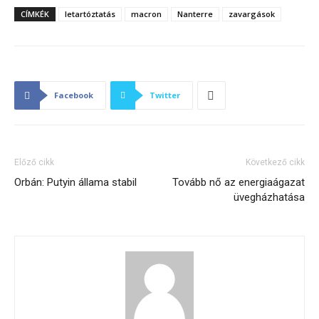
CÍMKÉK
letartóztatás
macron
Nanterre
zavargások
Facebook
Twitter
Előző cikk
Következő cikk
Orbán: Putyin állama stabil
Tovább nő az energiaágazat
üvegházhatása