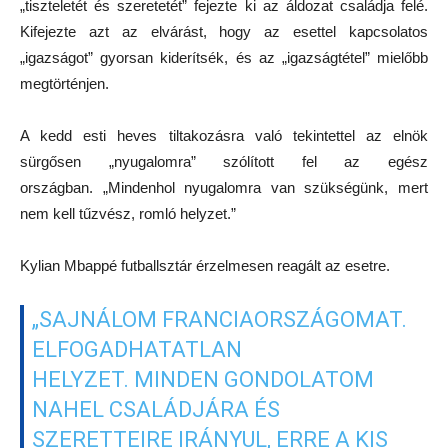
„tiszteletét és szeretetét” fejezte ki az áldozat családja felé.
Kifejezte azt az elvárást, hogy az esettel kapcsolatos
„igazságot” gyorsan kiderítsék, és az „igazságtétel” mielőbb
megtörténjen.
A kedd esti heves tiltakozásra való tekintettel az elnök
sürgősen „nyugalomra” szólított fel az egész
országban. „Mindenhol nyugalomra van szükségünk, mert
nem kell tűzvész, romló helyzet.”
Kylian Mbappé futballsztár
érzelmesen reagált az esetre.
„SAJNÁLOM FRANCIAORSZÁGOMAT.
ELFOGADHATATLAN
HELYZET. MINDEN GONDOLATOM
NAHEL CSALÁDJÁRA ÉS
SZERETTEIRE IRÁNYUL, ERRE A KIS