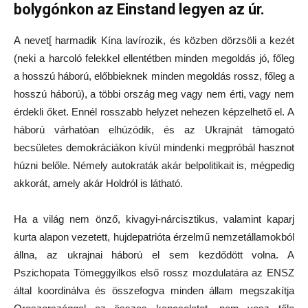
bolygónkon az Einstand legyen az úr.
A nevet[ harmadik Kína lavírozik, és közben dörzsöli a kezét
(neki a harcoló felekkel ellentétben minden megoldás jó, főleg
a hosszú háború, előbbieknek minden megoldás rossz, főleg a
hosszú háború), a többi ország meg vagy nem érti, vagy nem
érdekli őket. Ennél rosszabb helyzet nehezen képzelhető el. A
háború várhatóan elhúzódik, és az Ukrajnát támogató
becsületes demokráciákon kívül mindenki megpróbál hasznot
húzni belőle. Némely autokraták akár belpolitikait is, mégpedig
akkorát, amely akár Holdról is látható.
Ha a világ nem önző, kivagyi-nárcisztikus, valamint kaparj
kurta alapon vezetett, hujdepatrióta érzelmű nemzetállamokból
állna, az ukrajnai háború el sem kezdődött volna. A
Pszichopata Tömeggyilkos első rossz mozdulatára az ENSZ
által koordinálva és összefogva minden állam megszakítja