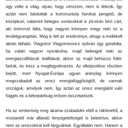
úgy vélte a világ, olyan, hogy vérszem, nem is létezik. Így
aztán nem bántották a kommunista húrokat pengető, de
középkori, valamint beteges vonásokkal is jócskán bíró cárt,
aki örömmel látta, hogy nagyon könnyen megy neki ez a
területgyarapítás. Meg is lett az eredménye, ahogy a mellékelt
ábrán látható. Vlagyimir Vlagyimirovics nyilván úgy gondolta,
ha valaki nagyon nyivákolna, majd belengeti neki az
energiaszállítások leállítását, akkor az majd behúzza fülét-
farkát, és kész a megfegyelmezés. Az elképzelése részben
bejött, mert Nyugat-Európa ugyan aránylag könnyen
megszabadult az orosz energiafüggőségtől, de vannak
országok, amelyek nem. Így aztán az orosz energiától való
függés és a békepártiság erősen összetartozik.
Ha az emberiség meg akarna szabadulni ettől a rákfenétől, a
mostantól már állandó fenyegetettséget is beleértve, akkor
nem az oroszokkal kell tárgyalniuk. Egyáltalán nem. Hanem a