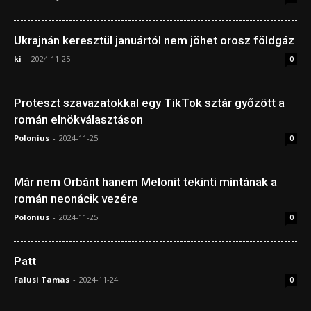
Ukrajnán keresztül januártól nem jöhet orosz földgáz
ki
-
2024-11-25
0
Proteszt szavazatokkal egy TikTok sztár győzött a
román elnökválasztáson
Polonius
-
2024-11-25
0
Már nem Orbánt hanem Melonit tekinti mintának a
román neonácik vezére
Polonius
-
2024-11-25
0
Patt
Falusi Tamas
-
2024-11-24
0