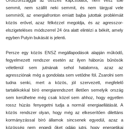
Oroszországgal az összes kapcsolatot, nem vesz tőle
semmit, nem szállít neki semmit, és nem tárgyal vele
semmiről, az energiafronton emiatt bajba jutottak problémáit
közös erővel, azaz félkézzel megoldja, és az agresszor-
elszigeteléses módszerrel 24 óra alatt elintézi a békét, amely
egyben Putyin bukását is jelenti.
Persze egy közös ENSZ megállapodások alapján működő,
fegyelmezett rendszer esetén az ilyen háborús bűnösök
véletlenül sem jutnának sehol hatalomra, azaz az
agressziónak még a gondolata sem vetődne föl. Zsarolni sem
tudna senki, mert a közös, jól szervezett, megfelelő
tartalékokkal bíró energiarendszert illetően semelyik ország
sem kerülhetne még csak közel sem ahhoz, hogy egyetlen
rossz húzás fenyegetni tudja a normál energiaellátását. A
közös rendszer olyan, hogy még az elkeserítően dilettáns
kormányzással bíró államok sincsenek egyedül, azaz a
közösség nem engedi őket odáig jutni, hogy energetikai