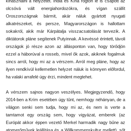
kihasználni a helyzetet. India és Kína rögtön le is csapott az
olcsóvá vált energiahordozókra, és vígan szállít
Oroszországnak bármit, akár náluk gyártott nyugati
alkatrészeket, és persze, Magyarországon is hallottam
sokakról, akik már Kárpátalja visszacsatolását tervezik. A
diktátorok pláne segítenek Putyinnak. A kevéssé érintett, távoli
országok jó része azon az állásponton van, hogy törődjön
ezzel a háborúval a rosseb, mivel ők azok, akiknek fogalmuk
sincs arról, hogy mi az a vérszem. Arról meg pláne, hogy az
ilyen rendkívül kellemetlen helyzet náluk is könnyen előfordul,
ha valaki arrafelé úgy érzi, mindent megtehet.
A vérszem sajnos nagyon veszélyes. Megjegyzendő, hogy
2014-ben a Krím esetében úgy tűnt, nemhogy néhányan, de a
világon senki sem tudja, hogy mi az, és nem is verte a
tamtamot egy ország sem, hogy vigyázat, emberek (az
Európát akkor éppen vezető Merkel harmadik nagy bűne az
atomerőművek leállítása és a Willkommenskultur mellett), sőt