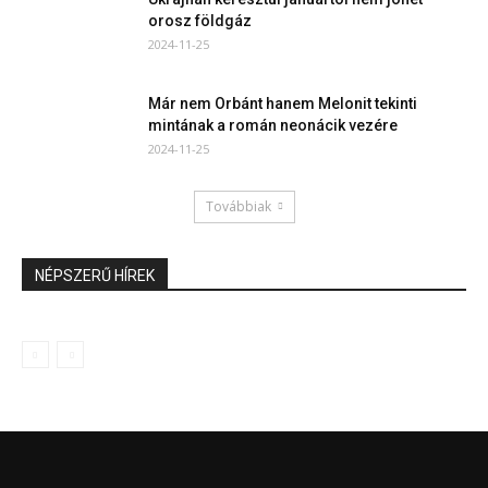
orosz földgáz
2024-11-25
Már nem Orbánt hanem Melonit tekinti
mintának a román neonácik vezére
2024-11-25
Továbbiak
NÉPSZERŰ HÍREK