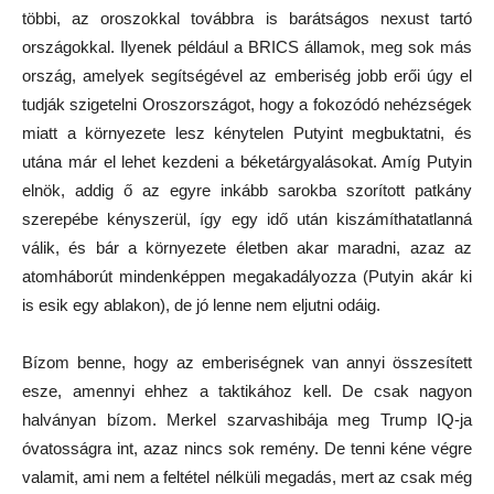
többi, az oroszokkal továbbra is barátságos nexust tartó
országokkal. Ilyenek például a BRICS államok, meg sok más
ország, amelyek segítségével az emberiség jobb erői úgy el
tudják szigetelni Oroszországot, hogy a fokozódó nehézségek
miatt a környezete lesz kénytelen Putyint megbuktatni, és
utána már el lehet kezdeni a béketárgyalásokat. Amíg Putyin
elnök, addig ő az egyre inkább sarokba szorított patkány
szerepébe kényszerül, így egy idő után kiszámíthatatlanná
válik, és bár a környezete életben akar maradni, azaz az
atomháborút mindenképpen megakadályozza (Putyin akár ki
is esik egy ablakon), de jó lenne nem eljutni odáig.
Bízom benne, hogy az emberiségnek van annyi összesített
esze, amennyi ehhez a taktikához kell. De csak nagyon
halványan bízom. Merkel szarvashibája meg Trump IQ-ja
óvatosságra int, azaz nincs sok remény. De tenni kéne végre
valamit, ami nem a feltétel nélküli megadás, mert az csak még