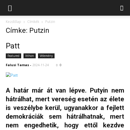
Kezdőlap
Címkék
Putzin
Címke: Putzin
Patt
Featured
Itthon
Vélemény
Falusi Tamas
-
2024-11-24
0
A határ már át van lépve. Putyin nem
hátrálhat, mert vereség esetén az élete
is veszélybe kerül, ugyanakkor a fejlett
demokráciák sem hátrálhatnak, mert
nem engedhetik, hogy ettől kezdve