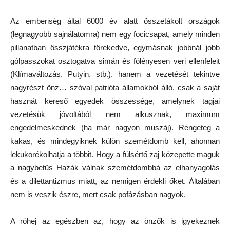
Az emberiség által 6000 év alatt összetákolt országok
(legnagyobb sajnálatomra) nem egy focicsapat, amely minden
pillanatban összjátékra törekedve, egymásnak jobbnál jobb
gólpasszokat osztogatva simán és fölényesen veri ellenfeleit
(Klímaváltozás, Putyin, stb.), hanem a vezetését tekintve
nagyrészt önz… szóval patrióta államokból álló, csak a saját
hasznát kereső egyedek összessége, amelynek tagjai
vezetésük jóvoltából nem alkusznak, maximum
engedelmeskednek (ha már nagyon muszáj). Rengeteg a
kakas, és mindegyiknek külön szemétdomb kell, ahonnan
lekukorékolhatja a többit. Hogy a fülsértő zaj közepette maguk
a nagybetűs Hazák válnak szemétdombbá az elhanyagolás
és a dilettantizmus miatt, az nemigen érdekli őket. Általában
nem is veszik észre, mert csak pofázásban nagyok.
A röhej az egészben az, hogy az önzők is igyekeznek