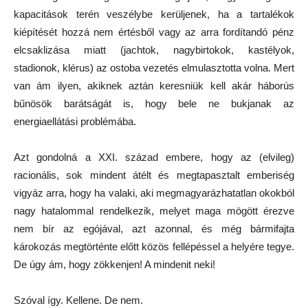
kapacitások terén veszélybe kerüljenek, ha a tartalékok
kiépítését hozzá nem értésből vagy az arra fordítandó pénz
elcsaklizása miatt (jachtok, nagybirtokok, kastélyok,
stadionok, klérus) az ostoba vezetés elmulasztotta volna. Mert
van ám ilyen, akiknek aztán keresniük kell akár háborús
bűnösök barátságát is, hogy bele ne bukjanak az
energiaellátási problémába.
Azt gondolná a XXI. század embere, hogy az (elvileg)
racionális, sok mindent átélt és megtapasztalt emberiség
vigyáz arra, hogy ha valaki, aki megmagyarázhatatlan okokból
nagy hatalommal rendelkezik, melyet maga mögött érezve
nem bír az egójával, azt azonnal, és még bármifajta
károkozás megtörténte előtt közös fellépéssel a helyére tegye.
De úgy ám, hogy zökkenjen! A mindenit neki!
Szóval így. Kellene. De nem.