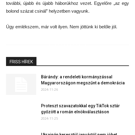
további, újabb és újabb háborúkhoz vezet. Egyelőre „az egy
bolond százat csinál” helyzetben vagyunk.
Úgy emlékszem, már volt ilyen. Nem jöttünk ki belőle jól.
FRISS HÍREK
Bárándy: a rendeleti kormányzással
Magyarországon megszűnt a demokrácia
2024-11-26
Proteszt szavazatokkal egy TikTok sztár
győzött a román elnökválasztáson
2024-11-25
Ukrajnán keresztül januártól nem jöhet