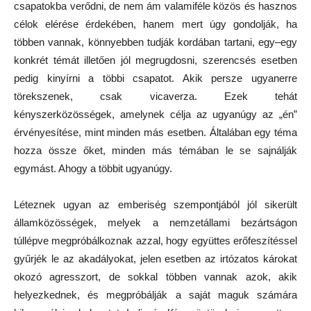
csapatokba verődni, de nem ám valamiféle közös és hasznos
célok elérése érdekében, hanem mert úgy gondolják, ha
többen vannak, könnyebben tudják kordában tartani, egy–egy
konkrét témát illetően jól megrugdosni, szerencsés esetben
pedig kinyírni a többi csapatot. Akik persze ugyanerre
törekszenek, csak vicaverza. Ezek tehát
kényszerközösségek, amelynek célja az ugyanúgy az „én”
érvényesítése, mint minden más esetben. Általában egy téma
hozza össze őket, minden más témában le se sajnálják
egymást. Ahogy a többit ugyanúgy.
Léteznek ugyan az emberiség szempontjából jól sikerült
államközösségek, melyek a nemzetállami bezártságon
túllépve megpróbálkoznak azzal, hogy együttes erőfeszítéssel
gyűrjék le az akadályokat, jelen esetben az irtózatos károkat
okozó agresszort, de sokkal többen vannak azok, akik
helyezkednek, és megpróbálják a saját maguk számára