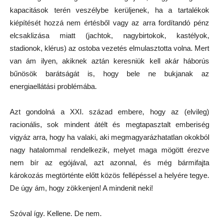
kapacitások terén veszélybe kerüljenek, ha a tartalékok
kiépítését hozzá nem értésből vagy az arra fordítandó pénz
elcsaklizása miatt (jachtok, nagybirtokok, kastélyok,
stadionok, klérus) az ostoba vezetés elmulasztotta volna. Mert
van ám ilyen, akiknek aztán keresniük kell akár háborús
bűnösök barátságát is, hogy bele ne bukjanak az
energiaellátási problémába.
Azt gondolná a XXI. század embere, hogy az (elvileg)
racionális, sok mindent átélt és megtapasztalt emberiség
vigyáz arra, hogy ha valaki, aki megmagyarázhatatlan okokból
nagy hatalommal rendelkezik, melyet maga mögött érezve
nem bír az egójával, azt azonnal, és még bármifajta
károkozás megtörténte előtt közös fellépéssel a helyére tegye.
De úgy ám, hogy zökkenjen! A mindenit neki!
Szóval így. Kellene. De nem.