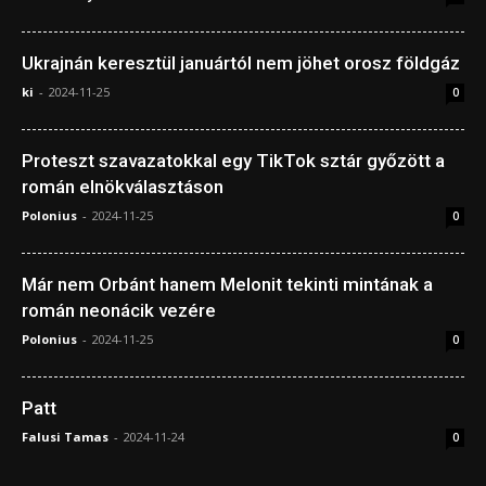
Ukrajnán keresztül januártól nem jöhet orosz földgáz
ki
-
2024-11-25
0
Proteszt szavazatokkal egy TikTok sztár győzött a
román elnökválasztáson
Polonius
-
2024-11-25
0
Már nem Orbánt hanem Melonit tekinti mintának a
román neonácik vezére
Polonius
-
2024-11-25
0
Patt
Falusi Tamas
-
2024-11-24
0