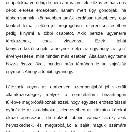
csapatokba verődni, de nem ám valamiféle közös és hasznos
célok elérése érdekében, hanem mert úgy gondolják, ha
többen vannak, könnyebben tudják kordában tartani, egy–egy
konkrét témát illetően jól megrugdosni, szerencsés esetben
pedig kinyírni a többi csapatot. Akik persze ugyanerre
törekszenek, csak vicaverza. Ezek tehát
kényszerközösségek, amelynek célja az ugyanúgy az „én”
érvényesítése, mint minden más esetben. Általában egy téma
hozza össze őket, minden más témában le se sajnálják
egymást. Ahogy a többit ugyanúgy.
Léteznek ugyan az emberiség szempontjából jól sikerült
államközösségek, melyek a nemzetállami bezártságon
túllépve megpróbálkoznak azzal, hogy együttes erőfeszítéssel
gyűrjék le az akadályokat, jelen esetben az irtózatos károkat
okozó agresszort, de sokkal többen vannak azok, akik
helyezkednek, és megpróbálják a saját maguk számára