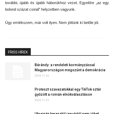
további, újabb és újabb háborúkhoz vezet. Egyelőre „az egy
bolond százat csinál” helyzetben vagyunk.
Úgy emlékszem, már volt ilyen. Nem jöttünk ki belőle jól.
FRISS HÍREK
Bárándy: a rendeleti kormányzással
Magyarországon megszűnt a demokrácia
2024-11-26
Proteszt szavazatokkal egy TikTok sztár
győzött a román elnökválasztáson
2024-11-25
Ukrajnán keresztül januártól nem jöhet