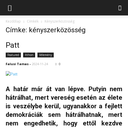
Kezdőlap
Címkék
Kényszerközösség
Címke: kényszerközösség
Patt
Featured
Itthon
Vélemény
Falusi Tamas
-
2024-11-24
0
A határ már át van lépve. Putyin nem
hátrálhat, mert vereség esetén az élete
is veszélybe kerül, ugyanakkor a fejlett
demokráciák sem hátrálhatnak, mert
nem engedhetik, hogy ettől kezdve