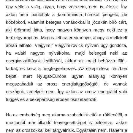
úgy vélte a világ, olyan, hogy vérszem, nem is létezik. Így
aztán nem bántották a kommunista húrokat pengető, de
középkori, valamint beteges vonásokkal is jócskán bíró cárt,
aki örömmel látta, hogy nagyon könnyen megy neki ez a
területgyarapítás. Meg is lett az eredménye, ahogy a mellékelt
ábrán látható. Vlagyimir Vlagyimirovics nyilván úgy gondolta,
ha valaki nagyon nyivákolna, majd belengeti neki az
energiaszállítások leállítását, akkor az majd behúzza fülét-
farkát, és kész a megfegyelmezés. Az elképzelése részben
bejött, mert Nyugat-Európa ugyan aránylag könnyen
megszabadult az orosz energiafüggőségtől, de vannak
országok, amelyek nem. Így aztán az orosz energiától való
függés és a békepártiság erősen összetartozik.
Ha az emberiség meg akarna szabadulni ettől a rákfenétől, a
mostantól már állandó fenyegetettséget is beleértve, akkor
nem az oroszokkal kell tárgyalniuk. Egyáltalán nem. Hanem a