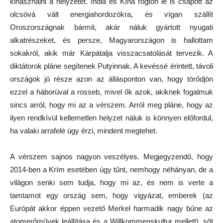
kihasználni a helyzetet. India és Kína rögtön le is csapott az
olcsóvá vált energiahordozókra, és vígan szállít
Oroszországnak bármit, akár náluk gyártott nyugati
alkatrészeket, és persze, Magyarországon is hallottam
sokakról, akik már Kárpátalja visszacsatolását tervezik. A
diktátorok pláne segítenek Putyinnak. A kevéssé érintett, távoli
országok jó része azon az állásponton van, hogy törődjön
ezzel a háborúval a rosseb, mivel ők azok, akiknek fogalmuk
sincs arról, hogy mi az a vérszem. Arról meg pláne, hogy az
ilyen rendkívül kellemetlen helyzet náluk is könnyen előfordul,
ha valaki arrafelé úgy érzi, mindent megtehet.
A vérszem sajnos nagyon veszélyes. Megjegyzendő, hogy
2014-ben a Krím esetében úgy tűnt, nemhogy néhányan, de a
világon senki sem tudja, hogy mi az, és nem is verte a
tamtamot egy ország sem, hogy vigyázat, emberek (az
Európát akkor éppen vezető Merkel harmadik nagy bűne az
atomerőművek leállítása és a Willkommenskultur mellett), sőt