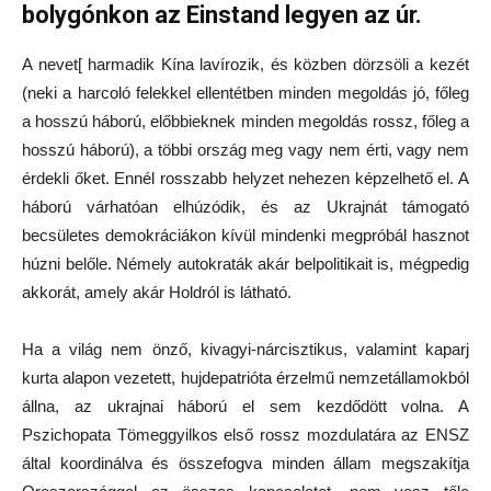
bolygónkon az Einstand legyen az úr.
A nevet[ harmadik Kína lavírozik, és közben dörzsöli a kezét
(neki a harcoló felekkel ellentétben minden megoldás jó, főleg
a hosszú háború, előbbieknek minden megoldás rossz, főleg a
hosszú háború), a többi ország meg vagy nem érti, vagy nem
érdekli őket. Ennél rosszabb helyzet nehezen képzelhető el. A
háború várhatóan elhúzódik, és az Ukrajnát támogató
becsületes demokráciákon kívül mindenki megpróbál hasznot
húzni belőle. Némely autokraták akár belpolitikait is, mégpedig
akkorát, amely akár Holdról is látható.
Ha a világ nem önző, kivagyi-nárcisztikus, valamint kaparj
kurta alapon vezetett, hujdepatrióta érzelmű nemzetállamokból
állna, az ukrajnai háború el sem kezdődött volna. A
Pszichopata Tömeggyilkos első rossz mozdulatára az ENSZ
által koordinálva és összefogva minden állam megszakítja