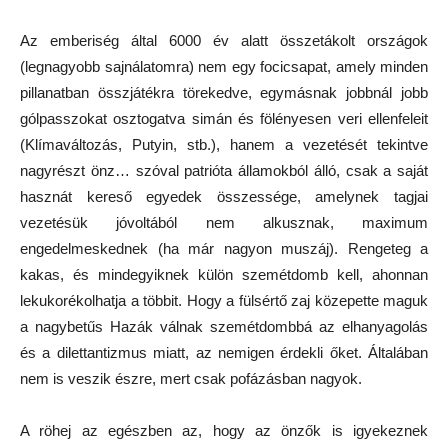
Az emberiség által 6000 év alatt összetákolt országok
(legnagyobb sajnálatomra) nem egy focicsapat, amely minden
pillanatban összjátékra törekedve, egymásnak jobbnál jobb
gólpasszokat osztogatva simán és fölényesen veri ellenfeleit
(Klímaváltozás, Putyin, stb.), hanem a vezetését tekintve
nagyrészt önz… szóval patrióta államokból álló, csak a saját
hasznát kereső egyedek összessége, amelynek tagjai
vezetésük jóvoltából nem alkusznak, maximum
engedelmeskednek (ha már nagyon muszáj). Rengeteg a
kakas, és mindegyiknek külön szemétdomb kell, ahonnan
lekukorékolhatja a többit. Hogy a fülsértő zaj közepette maguk
a nagybetűs Hazák válnak szemétdombbá az elhanyagolás
és a dilettantizmus miatt, az nemigen érdekli őket. Általában
nem is veszik észre, mert csak pofázásban nagyok.
A röhej az egészben az, hogy az önzők is igyekeznek