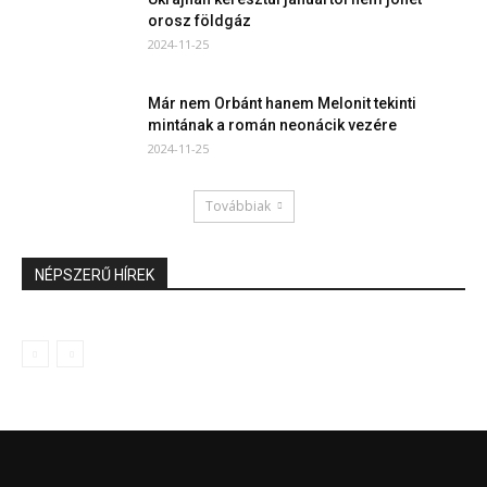
orosz földgáz
2024-11-25
Már nem Orbánt hanem Melonit tekinti
mintának a román neonácik vezére
2024-11-25
Továbbiak
NÉPSZERŰ HÍREK