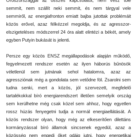
Oroszországgal az összes kapcsolatot, nem vesz tőle
semmit, nem szállít neki semmit, és nem tárgyal vele
semmiről, az energiafronton emiatt bajba jutottak problémáit
közös erővel, azaz félkézzel megoldja, és az agresszor-
elszigeteléses módszerrel 24 óra alatt elintézi a békét, amely
egyben Putyin bukását is jelenti.
Persze egy közös ENSZ megállapodások alapján működő,
fegyelmezett rendszer esetén az ilyen háborús bűnösök
véletlenül sem jutnának sehol hatalomra, azaz az
agressziónak még a gondolata sem vetődne föl. Zsarolni sem
tudna senki, mert a közös, jól szervezett, megfelelő
tartalékokkal bíró energiarendszert illetően semelyik ország
sem kerülhetne még csak közel sem ahhoz, hogy egyetlen
rossz húzás fenyegetni tudja a normál energiaellátását. A
közös rendszer olyan, hogy még az elkeserítően dilettáns
kormányzással bíró államok sincsenek egyedül, azaz a
közösség nem engedi őket odáig jutni, hogy energetikai