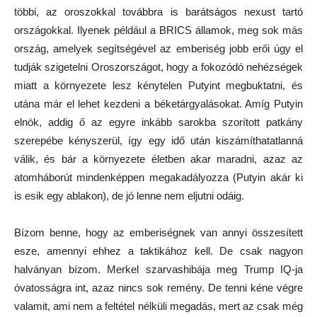
többi, az oroszokkal továbbra is barátságos nexust tartó
országokkal. Ilyenek például a BRICS államok, meg sok más
ország, amelyek segítségével az emberiség jobb erői úgy el
tudják szigetelni Oroszországot, hogy a fokozódó nehézségek
miatt a környezete lesz kénytelen Putyint megbuktatni, és
utána már el lehet kezdeni a béketárgyalásokat. Amíg Putyin
elnök, addig ő az egyre inkább sarokba szorított patkány
szerepébe kényszerül, így egy idő után kiszámíthatatlanná
válik, és bár a környezete életben akar maradni, azaz az
atomháborút mindenképpen megakadályozza (Putyin akár ki
is esik egy ablakon), de jó lenne nem eljutni odáig.
Bízom benne, hogy az emberiségnek van annyi összesített
esze, amennyi ehhez a taktikához kell. De csak nagyon
halványan bízom. Merkel szarvashibája meg Trump IQ-ja
óvatosságra int, azaz nincs sok remény. De tenni kéne végre
valamit, ami nem a feltétel nélküli megadás, mert az csak még