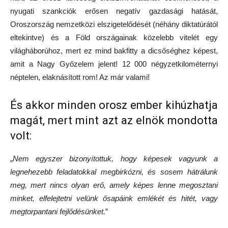
nyugati szankciók erősen negatív gazdasági hatását,
Oroszország nemzetközi elszigetelődését (néhány diktatúrától
eltekintve) és a Föld országainak közelebb vitelét egy
világháborúhoz, mert ez mind bakfitty a dicsőséghez képest,
amit a Nagy Győzelem jelent! 12 000 négyzetkilométernyi
néptelen, elaknásított rom! Az már valami!
És akkor minden orosz ember kihúzhatja
magát, mert mint azt az elnök mondotta
volt:
„
Nem egyszer bizonyítottuk, hogy képesek vagyunk a
legnehezebb feladatokkal megbirkózni, és sosem hátrálunk
meg, mert nincs olyan erő, amely képes lenne megosztani
minket, elfelejtetni velünk ősapáink emlékét és hitét, vagy
megtorpantani fejlődésünket.
”