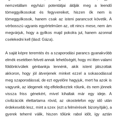
nemzetállam egyházi potentátjai áldják meg a leendő
tömeggyilkosokat és fegyvereiket, hiszen ők nem is
tömeggyilkosok, hanem csak az isteni parancsot követik. A
vérbosszú ugyanis egyértelműen az, ott nincs mese, nem ám
megvárjuk, hogy a gyilkos majd pokolra jut, hanem azonnal
cselekedni kell (lásd: Gáza).
A saját képre teremtés és a szaporodási parancs gyanakvóbb
elmék esetében felveti annak lehetőségét, hogy mi itten valami
földönkívüliek génbankja lennénk, akik istent játszottak
akkoron, hogy jól átverjenek minket ezzel a sokasodással
meg szaporodással, de ezt egyelőre hagyjuk, mert ha azok is
vagyunk, az idegenek rég elfeledkeztek rólunk, és nem jönnek
vissza friss génekért, mivel kihaltak már egy ideje. A
civilizációk élettartama rövid, az okostelefon egy idő után
érdekesebb lesz, mint a szex (ezt a felmérések bizonyítják), a
gyerek teherré válik, hiszen tőlünk rabol időt, így aztán