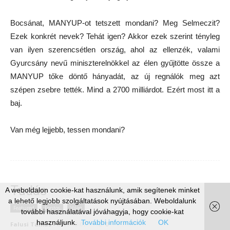
Bocsánat, MANYUP-ot tetszett mondani? Meg Selmeczit?
Ezek konkrét nevek? Tehát igen? Akkor ezek szerint tényleg
van ilyen szerencsétlen ország, ahol az ellenzék, valami
Gyurcsány nevű miniszterelnökkel az élen gyűjtötte össze a
MANYUP tőke döntő hányadát, az új regnálók meg azt
szépen zsebre tették. Mind a 2700 milliárdot. Ezért most itt a
baj.
Van még lejjebb, tessen mondani?
Tudás
A weboldalon cookie-kat használunk, amik segítenek minket
a lehető legjobb szolgáltatások nyújtásában. Weboldalunk
Featured
Fontos
Világ
további használatával jóváhagyja, hogy cookie-kat
használjunk.
További információk
OK
Falusi Tamas
-
2023-10-07
0