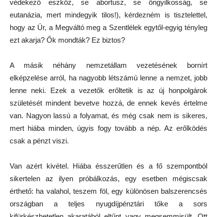
védekező eszköz, se abortusz, se öngyilkosság, se
eutanázia, mert mindegyik tilos!), kérdezném is tisztelettel,
hogy az Úr, a Megváltó meg a Szentlélek egytől-egyig tényleg
ezt akarja? Ők mondták? Ez biztos?
A másik néhány nemzetállam vezetésének bornírt
elképzelése arról, ha nagyobb létszámú lenne a nemzet, jobb
lenne neki. Ezek a vezetők erőltetik is az új honpolgárok
születését mindent bevetve hozzá, de ennek kevés értelme
van. Nagyon lassú a folyamat, és még csak nem is sikeres,
mert hiába minden, úgyis fogy tovább a nép. Az erőlködés
csak a pénzt viszi.
Van azért kivétel. Hiába ésszerűtlen és a fő szempontból
sikertelen az ilyen próbálkozás, egy esetben mégiscsak
érthető: ha valahol, teszem föl, egy különösen balszerencsés
országban a teljes nyugdíjpénztári tőke a sors
kifürkészhetetlen akaratából eltűnt vagy megsemmisült. Ott