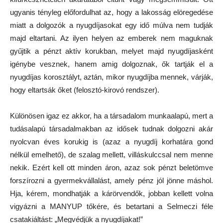
ugyanis tényleg előfordulhat az, hogy a lakosság elöregedése
miatt a dolgozók a nyugdíjasokat egy idő múlva nem tudják
majd eltartani. Az ilyen helyen az emberek nem maguknak
gyűjtik a pénzt aktív korukban, melyet majd nyugdíjasként
igénybe vesznek, hanem amig dolgoznak, ők tartják el a
nyugdíjas korosztályt, aztán, mikor nyugdíjba mennek, várják,
hogy eltartsák őket (felosztó-kirovó rendszer).
Különösen igaz ez akkor, ha a társadalom munkaalapú, mert a
tudásalapú társadalmakban az idősek tudnak dolgozni akár
nyolcvan éves korukig is (azaz a nyugdíj korhatára gond
nélkül emelhető), de szalag mellett, villáskulccsal nem menne
nekik. Ezért kell ott minden áron, azaz sok pénzt beletömve
forszírozni a gyermekvállalást, amely pénz jól jönne máshol.
Hja, kérem, mondhatják a kárörvendők, jobban kellett volna
vigyázni a MANYUP tőkére, és betartani a Selmeczi féle
csatakiáltást: „Megvédjük a nyugdíjakat!”