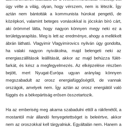
úgy vélte a világ, olyan, hogy vérszem, nem is létezik. Így
aztán nem bántották a kommunista húrokat pengető, de
középkori, valamint beteges vonásokkal is jócskán bíró cárt,
aki örömmel látta, hogy nagyon könnyen megy neki ez a
területgyarapítás. Meg is lett az eredménye, ahogy a mellékelt
ábrán látható. Vlagyimir Vlagyimirovics nyilván úgy gondolta,
ha valaki nagyon nyivákolna, majd belengeti neki az
energiaszállítások leállítását, akkor az majd behúzza fülét-
farkát, és kész a megfegyelmezés. Az elképzelése részben
bejött, mert Nyugat-Európa ugyan aránylag könnyen
megszabadult az orosz energiafüggőségtől, de vannak
országok, amelyek nem. Így aztán az orosz energiától való
függés és a békepártiság erősen összetartozik.
Ha az emberiség meg akarna szabadulni ettől a rákfenétől, a
mostantól már állandó fenyegetettséget is beleértve, akkor
nem az oroszokkal kell tárgyalniuk. Egyáltalán nem. Hanem a