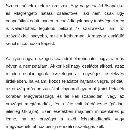
Szerencsések ezek az oroszok. Egy nagy család ősapákkal
és világrengető hatású családfővel, aki nem csak úgy
odapofátlankodott, hanem a családtagok nagy többséggel meg
is választották, legutóbb például 77 százalékkal, ami tíz
százalékkal nagyobb, mint a kétharmad. A magyar családfő
sehol sincs hozzá képest.
Az ilyen nagy, országos családról elmondható, hogy az más
néven a nemzetállam. Akkor kell nagy családot alkotni, azaz
minden családtagnak összefogni az egységes cselekvés
érdekében, ha valami közös feladatot hajtanak végre, például
az ország más ország által elnyomott gyarmat (mint Petőfiék
korában Magyarország), és fel kell szabadítani, vagy az
országot megtámadták, és a léte vált kérdésessé (például
jelenleg Ukrajna). Ezen esetekben majdnem mindenkinek jó
lenne, ha az országot a lakói felszabadítanák vagy
megvédenék, ahhoz pedig nemzeti összefogás kell.