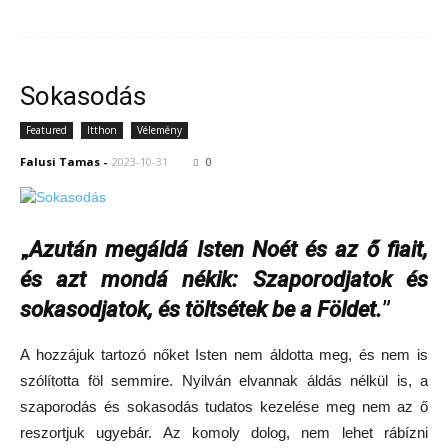
Sokasodás
Featured
Itthon
Vélemény
Falusi Tamas
-
2023-10-31
0
„
Azután megáldá Isten Noét és az ő fiait,
és azt mondá nékik: Szaporodjatok és
sokasodjatok, és töltsétek be a Földet.
”
A hozzájuk tartozó nőket Isten nem áldotta meg, és nem is
szólította föl semmire. Nyilván elvannak áldás nélkül is, a
szaporodás és sokasodás tudatos kezelése meg nem az ő
reszortjuk ugyebár. Az komoly dolog, nem lehet rábízni