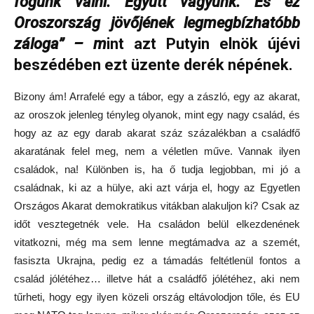
fogunk válni. Együtt vagyunk. És ez
Oroszország jövőjének legmegbízhatóbb
záloga” – m
int azt Putyin elnök újévi
beszédében ezt üzente derék népének.
Bizony ám! Arrafelé egy a tábor, egy a zászló, egy az akarat,
az oroszok jelenleg tényleg olyanok, mint egy nagy család, és
hogy az az egy darab akarat száz százalékban a családfő
akaratának felel meg, nem a véletlen műve. Vannak ilyen
családok, na! Különben is, ha ő tudja legjobban, mi jó a
családnak, ki az a hülye, aki azt várja el, hogy az Egyetlen
Országos Akarat demokratikus vitákban alakuljon ki? Csak az
időt vesztegetnék vele. Ha családon belül elkezdenének
vitatkozni, még ma sem lenne megtámadva az a szemét,
fasiszta Ukrajna, pedig ez a támadás feltétlenül fontos a
család jólétéhez… illetve hát a családfő jólétéhez, aki nem
tűrheti, hogy egy ilyen közeli ország eltávolodjon tőle, és EU