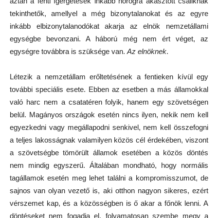
aztán a fenti ígérgetések inkább horogra akasztott csaliknak
tekinthetők, amellyel a még bizonytalanokat és az egyre
inkább elbizonytalanodókat akarja az elnök nemzetállami
egységbe bevonzani. A háború még nem ért véget, az
egységre továbbra is szüksége van.
Az elnöknek
.
Létezik a nemzetállam erőltetésének a fentieken kívül egy
további speciális esete. Ebben az esetben a más államokkal
való harc nem a csatatéren folyik, hanem egy szövetségen
belül. Magányos országok esetén nincs ilyen, nekik nem kell
egyezkedni vagy megállapodni senkivel, nem kell összefogni
a teljes lakosságnak valamilyen közös cél érdekében, viszont
a szövetségbe tömörült államok esetében a közös döntés
nem mindig egyszerű. Általában mondható, hogy normális
tagállamok esetén meg lehet találni a kompromisszumot, de
sajnos van olyan vezető is, aki otthon nagyon sikeres, ezért
vérszemet kap, és a közösségben is ő akar a főnök lenni. A
döntéseket nem fogadja el, folyamatosan szembe megy a