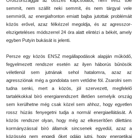
Oroszországgal az összes kapcsolatot, nem vesz tőle
semmit, nem szállít neki semmit, és nem tárgyal vele
semmiről, az energiafronton emiatt bajba jutottak problémáit
közös erővel, azaz félkézzel megoldja, és az agresszor-
elszigeteléses módszerrel 24 óra alatt elintézi a békét, amely
egyben Putyin bukását is jelenti.
Persze egy közös ENSZ megállapodások alapján működő,
fegyelmezett rendszer esetén az ilyen háborús bűnösök
véletlenül sem jutnának sehol hatalomra, azaz az
agressziónak még a gondolata sem vetődne föl. Zsarolni sem
tudna senki, mert a közös, jól szervezett, megfelelő
tartalékokkal bíró energiarendszert illetően semelyik ország
sem kerülhetne még csak közel sem ahhoz, hogy egyetlen
rossz húzás fenyegetni tudja a normál energiaellátását. A
közös rendszer olyan, hogy még az elkeserítően dilettáns
kormányzással bíró államok sincsenek egyedül, azaz a
közösség nem engedi őket odáig jutni, hogy energetikai