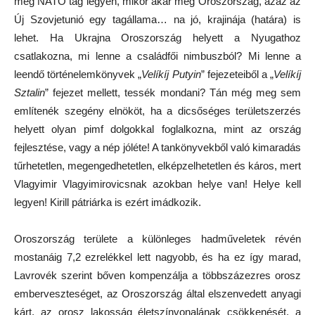
meg NATO tag legyen, mikor akár még Oroszország, azaz az
Új Szovjetunió egy tagállama… na jó, krajinája (határa) is
lehet. Ha Ukrajna Oroszország helyett a Nyugathoz
csatlakozna, mi lenne a családfői nimbuszból? Mi lenne a
leendő történelemkönyvek „
Velíkíj Putyin
” fejezeteiből a „
Velíkíj
Sztalin
” fejezet mellett, tessék mondani? Tán még meg sem
említenék szegény elnököt, ha a dicsőséges területszerzés
helyett olyan pimf dolgokkal foglalkozna, mint az ország
fejlesztése, vagy a nép jóléte! A tankönyvekből való kimaradás
tűrhetetlen, megengedhetetlen, elképzelhetetlen és káros, mert
Vlagyimir Vlagyimirovicsnak azokban helye van! Helye kell
legyen! Kirill pátriárka is ezért imádkozik.
Oroszország területe a különleges hadműveletek révén
mostanáig 7,2 ezrelékkel lett nagyobb, és ha ez így marad,
Lavrovék szerint bőven kompenzálja a többszázezres orosz
emberveszteséget, az Oroszország által elszenvedett anyagi
kárt, az orosz lakosság életszínvonalának csökkenését, a