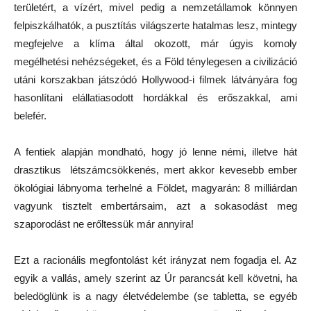
területért, a vízért, mivel pedig a nemzetállamok könnyen
felpiszkálhatók, a pusztítás világszerte hatalmas lesz, mintegy
megfejelve a klíma által okozott, már úgyis komoly
megélhetési nehézségeket, és a Föld ténylegesen a civilizáció
utáni korszakban játszódó Hollywood-i filmek látványára fog
hasonlítani elállatiasodott hordákkal és erőszakkal, ami
belefér.
A fentiek alapján mondható, hogy jó lenne némi, illetve hát
drasztikus létszámcsökkenés, mert akkor kevesebb ember
ökológiai lábnyoma terhelné a Földet, magyarán: 8 milliárdan
vagyunk tisztelt embertársaim, azt a sokasodást meg
szaporodást ne erőltessük már annyira!
Ezt a racionális megfontolást két irányzat nem fogadja el. Az
egyik a vallás, amely szerint az Úr parancsát kell követni, ha
beledöglünk is a nagy életvédelembe (se tabletta, se egyéb