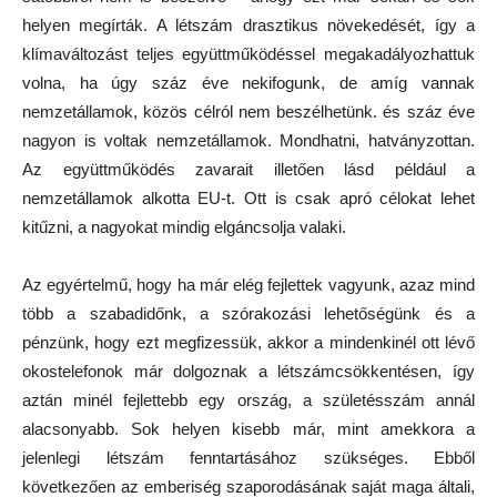
helyen megírták. A létszám drasztikus növekedését, így a
klímaváltozást teljes együttműködéssel megakadályozhattuk
volna, ha úgy száz éve nekifogunk, de amíg vannak
nemzetállamok, közös célról nem beszélhetünk. és száz éve
nagyon is voltak nemzetállamok. Mondhatni, hatványzottan.
Az együttműködés zavarait illetően lásd például a
nemzetállamok alkotta EU-t. Ott is csak apró célokat lehet
kitűzni, a nagyokat mindig elgáncsolja valaki.
Az egyértelmű, hogy ha már elég fejlettek vagyunk, azaz mind
több a szabadidőnk, a szórakozási lehetőségünk és a
pénzünk, hogy ezt megfizessük, akkor a mindenkinél ott lévő
okostelefonok már dolgoznak a létszámcsökkentésen, így
aztán minél fejlettebb egy ország, a születésszám annál
alacsonyabb. Sok helyen kisebb már, mint amekkora a
jelenlegi létszám fenntartásához szükséges. Ebből
következően az emberiség szaporodásának saját maga általi,