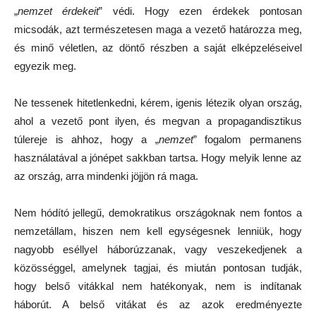
„
nemzet érdekeit
” védi. Hogy ezen érdekek pontosan
micsodák, azt természetesen maga a vezető határozza meg,
és minő véletlen, az döntő részben a saját elképzeléseivel
egyezik meg.
Ne tessenek hitetlenkedni, kérem, igenis létezik olyan ország,
ahol a vezető pont ilyen, és megvan a propagandisztikus
túlereje is ahhoz, hogy a „
nemzet
” fogalom permanens
használatával a jónépet sakkban tartsa. Hogy melyik lenne az
az ország, arra mindenki jöjjön rá maga.
Nem hódító jellegű, demokratikus országoknak nem fontos a
nemzetállam, hiszen nem kell egységesnek lenniük, hogy
nagyobb eséllyel háborúzzanak, vagy veszekedjenek a
közösséggel, amelynek tagjai, és miután pontosan tudják,
hogy belső vitákkal nem hatékonyak, nem is indítanak
háborút. A belső vitákat és az azok eredményezte