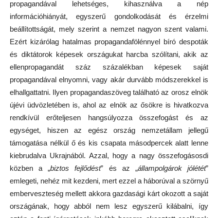
propagandával lehetséges, kihasználva a nép
információhiányát, egyszerű gondolkodását és érzelmi
beállítottságát, mely szerint a nemzet nagyon szent valami.
Ezért kizárólag hatalmas propagandafölénnyel bíró despoták
és diktátorok képesek országukat harcba szólítani, akik az
ellenpropagandát száz százalékban képesek saját
propagandával elnyomni, vagy akár durvább módszerekkel is
elhallgattatni. Ilyen propagandaszöveg található az orosz elnök
újévi üdvözletében is, ahol az elnök az ősökre is hivatkozva
rendkívül erőteljesen hangsúlyozza összefogást és az
egységet, hiszen az egész ország nemzetállam jellegű
támogatása nélkül ő és kis csapata másodpercek alatt lenne
kiebrudalva Ukrajnából. Azzal, hogy a nagy összefogásosdi
közben a „
biztos fejlődést
” és az „
állampolgárok jólétét
”
emlegeti, nehéz mit kezdeni, mert ezzel a háborúval a szörnyű
emberveszteség mellett akkora gazdasági kárt okozott a saját
országának, hogy abból nem lesz egyszerű kilábalni, így