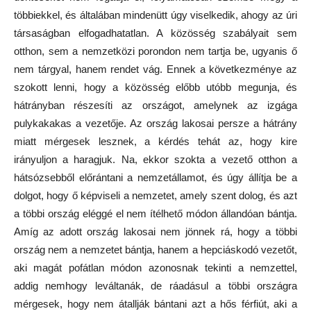
többiekkel, és általában mindenütt úgy viselkedik, ahogy az úri
társaságban elfogadhatatlan. A közösség szabályait sem
otthon, sem a nemzetközi porondon nem tartja be, ugyanis ő
nem tárgyal, hanem rendet vág. Ennek a következménye az
szokott lenni, hogy a közösség előbb utóbb megunja, és
hátrányban részesíti az országot, amelynek az izgága
pulykakakas a vezetője. Az ország lakosai persze a hátrány
miatt mérgesek lesznek, a kérdés tehát az, hogy kire
irányuljon a haragjuk. Na, ekkor szokta a vezető otthon a
hátsózsebből előrántani a nemzetállamot, és úgy állítja be a
dolgot, hogy ő képviseli a nemzetet, amely szent dolog, és azt
a többi ország eléggé el nem ítélhető módon állandóan bántja.
Amíg az adott ország lakosai nem jönnek rá, hogy a többi
ország nem a nemzetet bántja, hanem a hepciáskodó vezetőt,
aki magát pofátlan módon azonosnak tekinti a nemzettel,
addig nemhogy leváltanák, de ráadásul a többi országra
mérgesek, hogy nem átallják bántani azt a hős férfiút, aki a