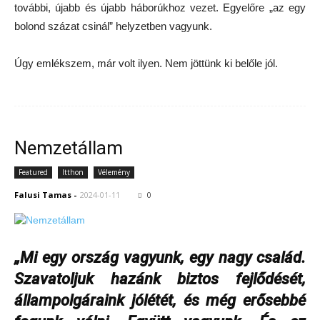
további, újabb és újabb háborúkhoz vezet. Egyelőre „az egy
bolond százat csinál” helyzetben vagyunk.
Úgy emlékszem, már volt ilyen. Nem jöttünk ki belőle jól.
Nemzetállam
Featured
Itthon
Vélemény
Falusi Tamas
-
2024-01-11
0
„Mi egy ország vagyunk, egy nagy család.
Szavatoljuk hazánk biztos fejlődését,
állampolgáraink jólétét, és még erősebbé