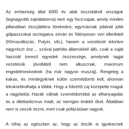
Az emberiség által 6000 év alatt összetákolt országok
(legnagyobb sajnálatomra) nem egy focicsapat, amely minden
pillanatban összjátékra törekedve, egymásnak jobbnál jobb
gólpasszokat osztogatva simán és fölényesen veri ellenfeleit
(Klímaváltozás, Putyin, stb.), hanem a vezetését tekintve
nagyrészt önz… szóval patrióta államokból álló, csak a saját
hasznát kereső egyedek összessége, amelynek tagjai
vezetésük jóvoltából nem alkusznak, maximum
engedelmeskednek (ha már nagyon muszáj). Rengeteg a
kakas, és mindegyiknek külön szemétdomb kell, ahonnan
lekukorékolhatja a többit. Hogy a fülsértő zaj közepette maguk
a nagybetűs Hazák válnak szemétdombbá az elhanyagolás
és a dilettantizmus miatt, az nemigen érdekli őket. Általában
nem is veszik észre, mert csak pofázásban nagyok.
A röhej az egészben az, hogy az önzők is igyekeznek