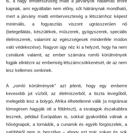
is, a nagy embersűrűség miatt a járványok hatalmas erőre
kapnak, ami egyáltalán nem előny, sőt hátránynak mondható,
mert a járvány miatti emberveszteség a létszámhoz képest
minimális, a fogyasztás viszont ugrásszerűen nő
(betegellátás, készülékek, műszerek, gyógyszerek, speciális
élelmiszerek, valamint az egészségesek mindenféle módon
való védekezése). Nagyon úgy néz ki a helyzet, hogy ha nem
csinálunk valamit, az ember számára romló körülmények
fogják elintézni az emberiség létszámcsökkenését, de az nem
lesz kellemes senkinek.
A „romló körülmények” azt jelenti, hogy egy emberre
kevesebb jut vízből, az élelmiszerből, a tiszta levegőből,
melegebb lesz a bolygó, Afrika élhetetlenné válik (a migránsai
tömegesen hagyják ott a földrészt), a sivatagok északabbra
lesznek, például Európában is, sokkal gyakoribbá válnak a
hőségnapok, a tornádók, a cunamik és egyéb forgószelek, a
satöbbiről nem is beszélve – ahogy ezt már sokan és sok