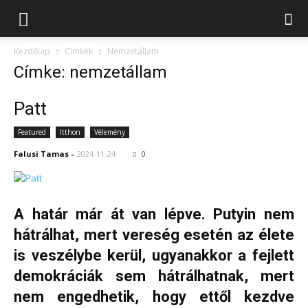
Kezdőlap
Címkék
Nemzetállam
Címke: nemzetállam
Patt
Featured
Itthon
Vélemény
Falusi Tamas
-
2024-11-24
0
A határ már át van lépve. Putyin nem
hátrálhat, mert vereség esetén az élete
is veszélybe kerül, ugyanakkor a fejlett
demokráciák sem hátrálhatnak, mert
nem engedhetik, hogy ettől kezdve