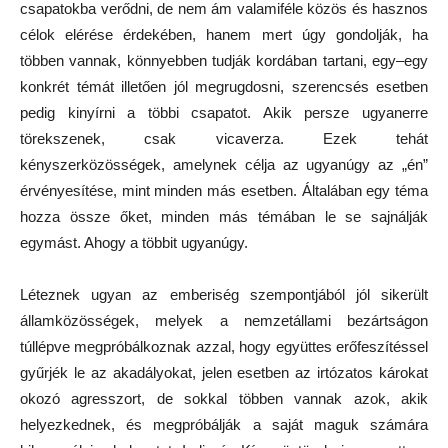
csapatokba verődni, de nem ám valamiféle közös és hasznos
célok elérése érdekében, hanem mert úgy gondolják, ha
többen vannak, könnyebben tudják kordában tartani, egy–egy
konkrét témát illetően jól megrugdosni, szerencsés esetben
pedig kinyírni a többi csapatot. Akik persze ugyanerre
törekszenek, csak vicaverza. Ezek tehát
kényszerközösségek, amelynek célja az ugyanúgy az „én”
érvényesítése, mint minden más esetben. Általában egy téma
hozza össze őket, minden más témában le se sajnálják
egymást. Ahogy a többit ugyanúgy.
Léteznek ugyan az emberiség szempontjából jól sikerült
államközösségek, melyek a nemzetállami bezártságon
túllépve megpróbálkoznak azzal, hogy együttes erőfeszítéssel
gyűrjék le az akadályokat, jelen esetben az irtózatos károkat
okozó agresszort, de sokkal többen vannak azok, akik
helyezkednek, és megpróbálják a saját maguk számára