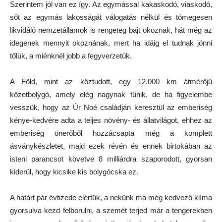
Szerintem jól van ez így. Az egymással kakaskodó, viaskodó,
sőt az egymás lakosságát válogatás nélkül és tömegesen
likvidáló nemzetállamok is rengeteg bajt okoznak, hát még az
idegenek mennyit okoznának, mert ha idáig el tudnak jönni
tőlük, a miénknél jobb a fegyverzetük.
A Föld, mint az köztudott, egy 12.000 km átmérőjű
kőzetbolygó, amely elég nagynak tűnik, de ha figyelembe
vesszük, hogy az Úr Noé családján keresztül az emberiség
kénye-kedvére adta a teljes növény- és állatvilágot, ehhez az
emberiség önerőből hozzácsapta még a komplett
ásványkészletet, majd ezek révén és ennek birtokában az
isteni parancsot követve 8 milliárdra szaporodott, gyorsan
kiderül, hogy kicsike kis bolygócska ez.
A határt pár évtizede elértük, a nekünk ma még kedvező klíma
gyorsulva kezd felborulni, a szemét terjed már a tengerekben