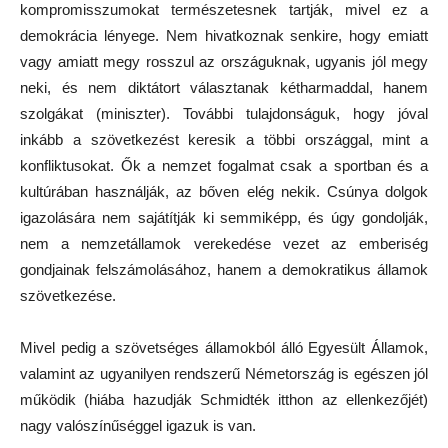
kompromisszumokat természetesnek tartják, mivel ez a
demokrácia lényege. Nem hivatkoznak senkire, hogy emiatt
vagy amiatt megy rosszul az országuknak, ugyanis jól megy
neki, és nem diktátort választanak kétharmaddal, hanem
szolgákat (miniszter). További tulajdonságuk, hogy jóval
inkább a szövetkezést keresik a többi országgal, mint a
konfliktusokat. Ők a nemzet fogalmat csak a sportban és a
kultúrában használják, az bőven elég nekik. Csúnya dolgok
igazolására nem sajátítják ki semmiképp, és úgy gondolják,
nem a nemzetállamok verekedése vezet az emberiség
gondjainak felszámolásához, hanem a demokratikus államok
szövetkezése.
Mivel pedig a szövetséges államokból álló Egyesült Államok,
valamint az ugyanilyen rendszerű Németország is egészen jól
működik (hiába hazudják Schmidték itthon az ellenkezőjét)
nagy valószínűséggel igazuk is van.