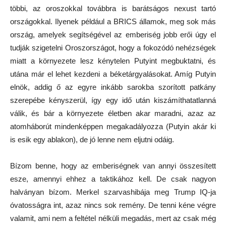
többi, az oroszokkal továbbra is barátságos nexust tartó
országokkal. Ilyenek például a BRICS államok, meg sok más
ország, amelyek segítségével az emberiség jobb erői úgy el
tudják szigetelni Oroszországot, hogy a fokozódó nehézségek
miatt a környezete lesz kénytelen Putyint megbuktatni, és
utána már el lehet kezdeni a béketárgyalásokat. Amíg Putyin
elnök, addig ő az egyre inkább sarokba szorított patkány
szerepébe kényszerül, így egy idő után kiszámíthatatlanná
válik, és bár a környezete életben akar maradni, azaz az
atomháborút mindenképpen megakadályozza (Putyin akár ki
is esik egy ablakon), de jó lenne nem eljutni odáig.
Bízom benne, hogy az emberiségnek van annyi összesített
esze, amennyi ehhez a taktikához kell. De csak nagyon
halványan bízom. Merkel szarvashibája meg Trump IQ-ja
óvatosságra int, azaz nincs sok remény. De tenni kéne végre
valamit, ami nem a feltétel nélküli megadás, mert az csak még