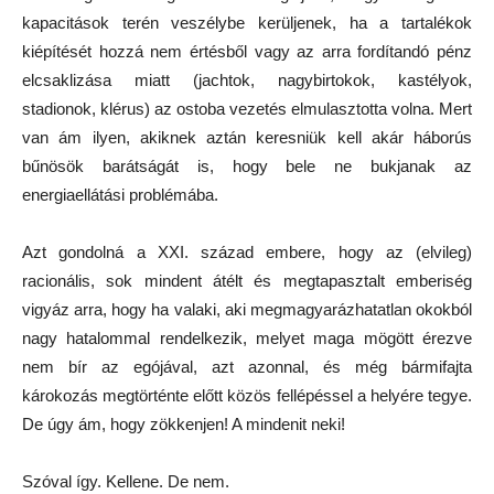
kapacitások terén veszélybe kerüljenek, ha a tartalékok
kiépítését hozzá nem értésből vagy az arra fordítandó pénz
elcsaklizása miatt (jachtok, nagybirtokok, kastélyok,
stadionok, klérus) az ostoba vezetés elmulasztotta volna. Mert
van ám ilyen, akiknek aztán keresniük kell akár háborús
bűnösök barátságát is, hogy bele ne bukjanak az
energiaellátási problémába.
Azt gondolná a XXI. század embere, hogy az (elvileg)
racionális, sok mindent átélt és megtapasztalt emberiség
vigyáz arra, hogy ha valaki, aki megmagyarázhatatlan okokból
nagy hatalommal rendelkezik, melyet maga mögött érezve
nem bír az egójával, azt azonnal, és még bármifajta
károkozás megtörténte előtt közös fellépéssel a helyére tegye.
De úgy ám, hogy zökkenjen! A mindenit neki!
Szóval így. Kellene. De nem.