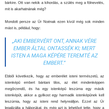
bárkire. Ott van nekik a kihordás, a szülés meg a fölnevelés,
mit is akarhatnának még?
Mondott persze az Úr Noénak ezen kívül még sok minden
mást is, például, hogy:
„AKI EMBERVÉRT ONT, ANNAK VÉRE
EMBER ÁLTAL ONTASSÉK KI; MERT
ISTEN A MAGA KÉPÉRE TEREMTÉ AZ
EMBERT.”
Ebből következik, hogy az emberélet isteni természetű, az
istenképű embert bántani tilos, az élet mindenképpen
megőrzendő, és ha egy istenképű leszúrna egy másik
istenképűt, akkor a gyilkost egy harmadik istenképűnek kell
leszúrnia, hogy az isteni rend helyreálljon. Ezzel az Úr
legalizálta a háborúkat, és még azt is lehetővé tette, hogy a