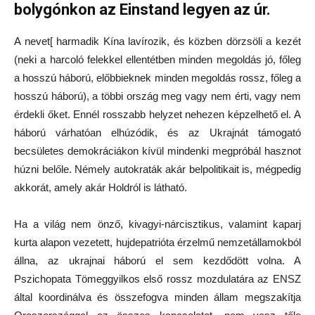
bolygónkon az Einstand legyen az úr.
A nevet[ harmadik Kína lavírozik, és közben dörzsöli a kezét
(neki a harcoló felekkel ellentétben minden megoldás jó, főleg
a hosszú háború, előbbieknek minden megoldás rossz, főleg a
hosszú háború), a többi ország meg vagy nem érti, vagy nem
érdekli őket. Ennél rosszabb helyzet nehezen képzelhető el. A
háború várhatóan elhúzódik, és az Ukrajnát támogató
becsületes demokráciákon kívül mindenki megpróbál hasznot
húzni belőle. Némely autokraták akár belpolitikait is, mégpedig
akkorát, amely akár Holdról is látható.
Ha a világ nem önző, kivagyi-nárcisztikus, valamint kaparj
kurta alapon vezetett, hujdepatrióta érzelmű nemzetállamokból
állna, az ukrajnai háború el sem kezdődött volna. A
Pszichopata Tömeggyilkos első rossz mozdulatára az ENSZ
által koordinálva és összefogva minden állam megszakítja