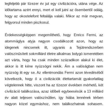
legfeljebb pár tízezer év jut egy civilizációra, utána vége. Az
időtartama azért ennyi, mert el kell jutni az ősembertől odáig,
hogy az okostelefont feltalálja valaki. Mikor az már megvan,
felgyorsul minden piszkosul.
Érdekességképpen megemlíthető, hogy Enrico Fermi, az
atommáglya atyja nagyon csodálkozott azon, hogy az
idegenek nincsenek itt, ugyanis a Tejútrendszerben
valószínűsített sokmilliárd életre alkalmas bolygó ismeretében
azt várta, hogy ha csak minden századikon alakul ki élet,
akkor is itt kéne nyüzsögni nekik. Ám a valóságban nem
nyüzsög itt egy se. Az ellentmondás Fermi azon tévedéséből
következik, hogy ő a civilizációk élettartamát gyakorlatilag
végtelennek hitte, viszont ha az tízezer években mérhető, két
civilizáció találkozása, azaz időbeli egybeesésük a 13 milliárd
év alatt teljesen valószínűtlen, így hiába lennének térben
nagyon közel egymáshoz, nem találkozhatnak sohasem.