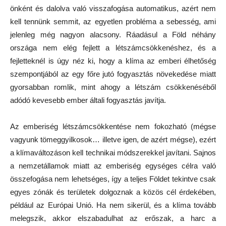
önként és dalolva való visszafogása automatikus, azért nem
kell tennünk semmit, az egyetlen probléma a sebesség, ami
jelenleg még nagyon alacsony. Ráadásul a Föld néhány
országa nem elég fejlett a létszámcsökkenéshez, és a
fejletteknél is úgy néz ki, hogy a klíma az emberi élhetőség
szempontjából az egy főre jutó fogyasztás növekedése miatt
gyorsabban romlik, mint ahogy a létszám csökkenéséből
adódó kevesebb ember általi fogyasztás javítja.
Az emberiség létszámcsökkentése nem fokozható (mégse
vagyunk tömeggyilkosok… illetve igen, de azért mégse), ezért
a klímaváltozáson kell technikai módszerekkel javítani. Sajnos
a nemzetállamok miatt az emberiség egységes célra való
összefogása nem lehetséges, így a teljes Földet tekintve csak
egyes zónák és területek dolgoznak a közös cél érdekében,
például az Európai Unió. Ha nem sikerül, és a klíma tovább
melegszik, akkor elszabadulhat az erőszak, a harc a