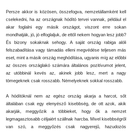
Persze akkor is közösen, összefogva, nemzetállamként kell
cselekedni, ha az országnak hódító tervei vannak, például el
akar foglalni egy másik országot, viszont erre sokan
mondhatják, jó, jó elfoglaljuk, de ettől nekem hogyan lesz jobb?
És bizony sokaknak sehogy. A saját ország rabiga alóli
felszabadítása vagy támadás elleni megvédése teljesen más
eset, mint a másik ország meghódítása, ugyanis míg az előbbi
az összes országlakó számára általános pozitívumot jelent,
az utóbbinál kevés az, akinek jobb lesz, mert a nagy
tömegeknek csak rosszabb. Némelyeknek sokkal rosszabb.
A hódítóknál nem az egész ország akarja a harcot, sőt
általában csak egy elenyésző kisebbség, de ott azok, akik
akarják, meggyőzik a többieket, hogy ők a nemzet
legmagasztosabb céljaiért szállnak harcba. Mivel kisebbségről
van szó, a meggyőzés csak nagyerejű, hazudozós