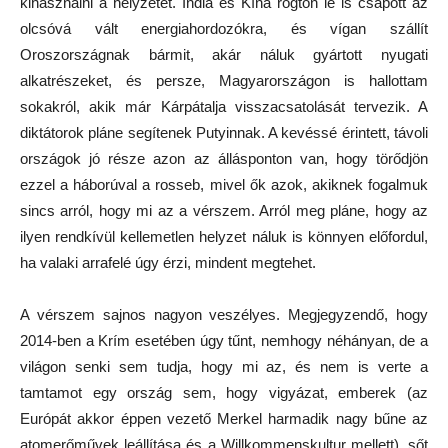
kihasználni a helyzetet. India és Kína rögtön le is csapott az
olcsóvá vált energiahordozókra, és vígan szállít
Oroszországnak bármit, akár náluk gyártott nyugati
alkatrészeket, és persze, Magyarországon is hallottam
sokakról, akik már Kárpátalja visszacsatolását tervezik. A
diktátorok pláne segítenek Putyinnak. A kevéssé érintett, távoli
országok jó része azon az állásponton van, hogy törődjön
ezzel a háborúval a rosseb, mivel ők azok, akiknek fogalmuk
sincs arról, hogy mi az a vérszem. Arról meg pláne, hogy az
ilyen rendkívül kellemetlen helyzet náluk is könnyen előfordul,
ha valaki arrafelé úgy érzi, mindent megtehet.
A vérszem sajnos nagyon veszélyes. Megjegyzendő, hogy
2014-ben a Krím esetében úgy tűnt, nemhogy néhányan, de a
világon senki sem tudja, hogy mi az, és nem is verte a
tamtamot egy ország sem, hogy vigyázat, emberek (az
Európát akkor éppen vezető Merkel harmadik nagy bűne az
atomerőművek leállítása és a Willkommenskultur mellett), sőt