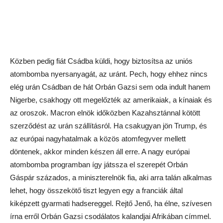
Közben pedig fiát Csádba küldi, hogy biztosítsa az uniós
atombomba nyersanyagát, az uránt. Pech, hogy ehhez nincs
elég urán Csádban de hát Orbán Gazsi sem oda indult hanem
Nigerbe, csakhogy ott megelőzték az amerikaiak, a kínaiak és
az oroszok. Macron elnök időközben Kazahsztánnal kötött
szerződést az urán szállításról. Ha csakugyan jön Trump, és
az európai nagyhatalmak a közös atomfegyver mellett
döntenek, akkor minden készen áll erre. A nagy európai
atombomba programban így játssza el szerepét Orbán
Gáspár százados, a miniszterelnök fia, aki arra talán alkalmas
lehet, hogy összekötő tiszt legyen egy a franciák által
kiképzett gyarmati hadsereggel. Rejtő Jenő, ha élne, szívesen
írna erről Orbán Gazsi csodálatos kalandjai Afrikában címmel.