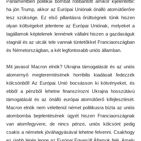
Parlamentben politikai bombát robbantott amikor kijelentette:
ha jön Trump, akkor az Európai Uniónak önálló atomütőerőre
lesz szüksége. Ez első pillantásra őrültségnek tűnik hiszen
olyan költségeket jelentene az Európai Uniónak, melyeket a
tagállamok képtelenek lennének vállalni hiszen a gazdaságuk
stagnál és az utcák tele vannak tüntetőkkel Franciaországban
és Németországban, a két legfontosabb uniós államban.
Mit javasol Macron elnök? Ukrajna támogatását és az uniós
atomernyő megteremtésének horribilis kiadásait fedezzék
kölcsönből! Az Európai Unió bocsásson ki kötvényeket, és
ebből a pénzből lehetne finanszírozni Ukrajna hosszútávú
támogatását és az önálló európai atomütőerő kifejlesztését.
Macron elnök nem véletlenül német politikusra bízta az uniós
atombomba bejelentésének ügyét hiszen Franciaországnak
van atomfegyvere, de nincs pénze, uniós kölcsönt pedig
csakis a németek jóváhagyásával lehetne felvenni. Csakhogy
ez újabb lépés lenne az Európai Egyesült Államok felé. Amely