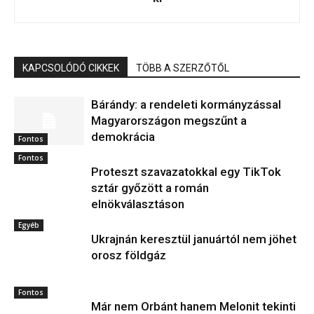
KAPCSOLÓDÓ CIKKEK
TÖBB A SZERZŐTŐL
Bárándy: a rendeleti kormányzással
Magyarországon megszűnt a
demokrácia
Fontos
Fontos
Proteszt szavazatokkal egy TikTok
sztár győzött a román
elnökválasztáson
Egyéb
Ukrajnán keresztül januártól nem jöhet
orosz földgáz
Fontos
Már nem Orbánt hanem Melonit tekinti