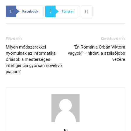
Facebook
Twitter
Előző cikk
Következő cikk
Milyen módszerekkel
“Én Románia Orbán Viktora
nyomulnak az informatikai
vagyok” – hirdeti a szélsőjobb
óriások a mesterséges
vezére
intelligencia gyorsan növekvő
piacán?
ki