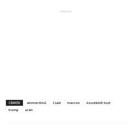
- Hirdetés -
CÍMKÉK
atomerőmű
Csád
macron
összekötő tiszt
trump
urán