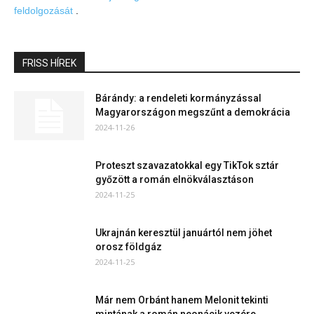
feldolgozását
.
FRISS HÍREK
Bárándy: a rendeleti kormányzással
Magyarországon megszűnt a demokrácia
2024-11-26
Proteszt szavazatokkal egy TikTok sztár
győzött a román elnökválasztáson
2024-11-25
Ukrajnán keresztül januártól nem jöhet
orosz földgáz
2024-11-25
Már nem Orbánt hanem Melonit tekinti
mintának a román neonácik vezére