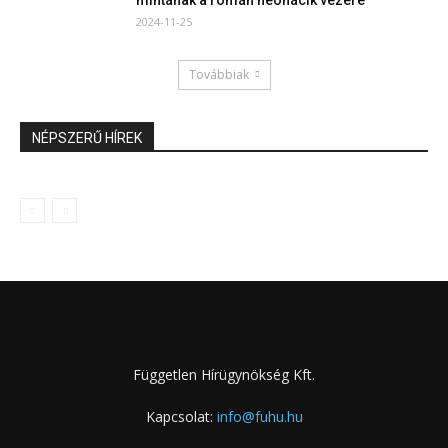
2024-11-25
Továbbiak
NÉPSZERŰ HÍREK
Független Hírügynökség Kft.
Kapcsolat:
info@fuhu.hu