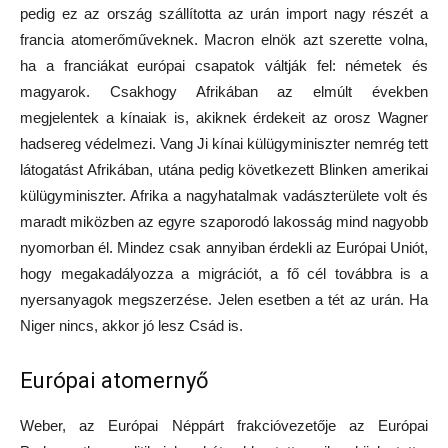
pedig ez az ország szállította az urán import nagy részét a
francia atomerőműveknek. Macron elnök azt szerette volna,
ha a franciákat európai csapatok váltják fel: németek és
magyarok. Csakhogy Afrikában az elmúlt években
megjelentek a kínaiak is, akiknek érdekeit az orosz Wagner
hadsereg védelmezi. Vang Ji kínai külügyminiszter nemrég tett
látogatást Afrikában, utána pedig következett Blinken amerikai
külügyminiszter. Afrika a nagyhatalmak vadászterülete volt és
maradt miközben az egyre szaporodó lakosság mind nagyobb
nyomorban él. Mindez csak annyiban érdekli az Európai Uniót,
hogy megakadályozza a migrációt, a fő cél továbbra is a
nyersanyagok megszerzése. Jelen esetben a tét az urán. Ha
Niger nincs, akkor jó lesz Csád is.
Európai atomernyő
Weber, az Európai Néppárt frakcióvezetője az Európai