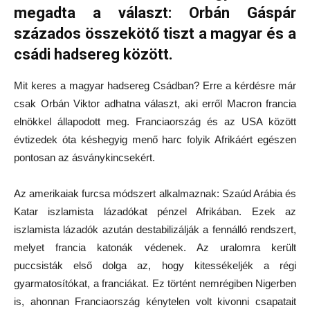
megadta a választ: Orbán Gáspár
százados összekötő tiszt a magyar és a
csádi hadsereg között.
Mit keres a magyar hadsereg Csádban? Erre a kérdésre már
csak Orbán Viktor adhatna választ, aki erről Macron francia
elnökkel állapodott meg. Franciaország és az USA között
évtizedek óta késhegyig menő harc folyik Afrikáért egészen
pontosan az ásványkincsekért.
Az amerikaiak furcsa módszert alkalmaznak: Szaúd Arábia és
Katar iszlamista lázadókat pénzel Afrikában. Ezek az
iszlamista lázadók azután destabilizálják a fennálló rendszert,
melyet francia katonák védenek. Az uralomra került
puccsisták első dolga az, hogy kitessékeljék a régi
gyarmatosítókat, a franciákat. Ez történt nemrégiben Nigerben
is, ahonnan Franciaország kénytelen volt kivonni csapatait