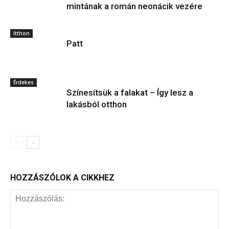
mintának a román neonácik vezére
Itthon
Patt
Érdekes
Színesítsük a falakat – Így lesz a
lakásból otthon
HOZZÁSZÓLOK A CIKKHEZ