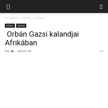
Kezdőlap
Itthon
Fontos
Itthon
Fontos
Orbán Gazsi kalandjai
Afrikában
Írta:
ki
-
2024-01-29
0