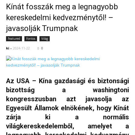
Kínát fosszák meg a legnagyobb
kereskedelmi kedvezménytől! –
javasolják Trumpnak
Featured
Fontos
Világ
ki
-
2024-11-22
0
Az USA – Kína gazdasági és biztonsági
bizottság a washingtoni
kongresszusban azt javasolja az
Egyesült Államok elnökének, hogy Kínát
zárja ki a normális
világkereskedelemből, amelyet a