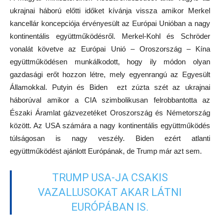
ukrajnai háború előtti időket kívánja vissza amikor Merkel
kancellár koncepciója érvényesült az Európai Unióban a nagy
kontinentális együttműködésről. Merkel-Kohl és Schröder
vonalát követve az Európai Unió – Oroszország – Kína
együttműködésen munkálkodott, hogy ily módon olyan
gazdasági erőt hozzon létre, mely egyenrangú az Egyesült
Államokkal. Putyin és Biden ezt zúzta szét az ukrajnai
háborúval amikor a CIA szimbolikusan felrobbantotta az
Északi Áramlat gázvezetéket Oroszország és Németország
között. Az USA számára a nagy kontinentális együttműködés
túlságosan is nagy veszély. Biden ezért atlanti
együttműködést ajánlott Európának, de Trump már azt sem.
TRUMP USA-JA CSAKIS
VAZALLUSOKAT AKAR LÁTNI
EURÓPÁBAN IS.