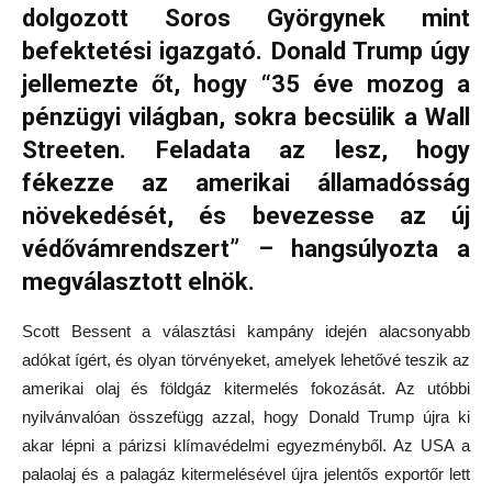
dolgozott Soros Györgynek mint
befektetési igazgató. Donald Trump úgy
jellemezte őt, hogy “35 éve mozog a
pénzügyi világban, sokra becsülik a Wall
Streeten. Feladata az lesz, hogy
fékezze az amerikai államadósság
növekedését, és bevezesse az új
védővámrendszert” – hangsúlyozta a
megválasztott elnök.
Scott Bessent a választási kampány idején alacsonyabb
adókat ígért, és olyan törvényeket, amelyek lehetővé teszik az
amerikai olaj és földgáz kitermelés fokozását. Az utóbbi
nyilvánvalóan összefügg azzal, hogy Donald Trump újra ki
akar lépni a párizsi klímavédelmi egyezményből. Az USA a
palaolaj és a palagáz kitermelésével újra jelentős exportőr lett