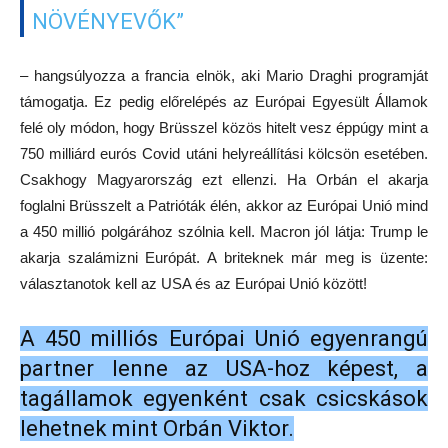
NÖVÉNYEVŐK”
– hangsúlyozza a francia elnök, aki Mario Draghi programját
támogatja. Ez pedig előrelépés az Európai Egyesült Államok
felé oly módon, hogy Brüsszel közös hitelt vesz éppúgy mint a
750 milliárd eurós Covid utáni helyreállítási kölcsön esetében.
Csakhogy Magyarország ezt ellenzi. Ha Orbán el akarja
foglalni Brüsszelt a Patrióták élén, akkor az Európai Unió mind
a 450 millió polgárához szólnia kell. Macron jól látja: Trump le
akarja szalámizni Európát. A briteknek már meg is üzente:
választanotok kell az USA és az Európai Unió között!
A 450 milliós Európai Unió egyenrangú
partner lenne az USA-hoz képest, a
tagállamok egyenként csak csicskások
lehetnek mint Orbán Viktor.