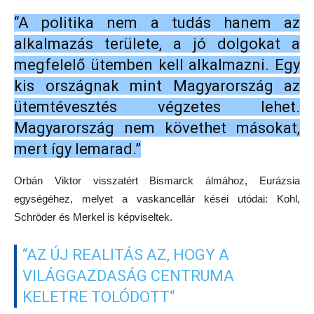
“A politika nem a tudás hanem az
alkalmazás területe, a jó dolgokat a
megfelelő ütemben kell alkalmazni. Egy
kis országnak mint Magyarország az
ütemtévesztés végzetes lehet.
Magyarország nem követhet másokat,
mert így lemarad.”
Orbán Viktor visszatért Bismarck álmához, Eurázsia
egységéhez, melyet a vaskancellár kései utódai: Kohl,
Schröder és Merkel is képviseltek.
“AZ ÚJ REALITÁS AZ, HOGY A
VILÁGGAZDASÁG CENTRUMA
KELETRE TOLÓDOTT“