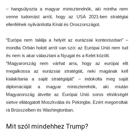
– hangsúlyozta a magyar miniszterelnök, aki mintha nem
venne tudomást arról, hogy az USA 2021-ben stratégiai
ellenfélnek nyilvánította Kínát és Oroszországot.
“Európa nem találja a helyét az eurázsiai kontextusban” –
mondta Orbán holott arról van szó: az Európai Unió nem tud
és nem is akar választani a Nyugat és a Kelet között.
“Magyarország nem várhat arra, hogy az európai elit
megalkossa az eurázsiai stratégiát, neki magának kell
kialakítania a saját stratégiáját” – indokolta meg saját
diplomáciáját a magyar miniszterelnök, aki miután
Magyarország átvette az Európai Unió soros elnökségét
sietve ellátogatott Moszkvába és Pekingbe. Ezért megorroltak
rá Brüsszelben és Washingtonban.
Mit szól mindehhez Trump?