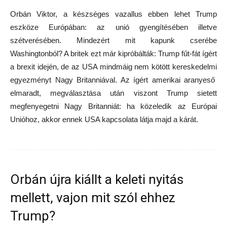
Orbán Viktor, a készséges vazallus ebben lehet Trump
eszköze Európában: az unió gyengítésében illetve
szétverésében. Mindezért mit kapunk cserébe
Washingtonból? A britek ezt már kipróbálták: Trump fűt-fát ígért
a brexit idején, de az USA mindmáig nem kötött kereskedelmi
egyezményt Nagy Britanniával. Az ígért amerikai aranyeső
elmaradt, megválasztása után viszont Trump sietett
megfenyegetni Nagy Britanniát: ha közeledik az Európai
Unióhoz, akkor ennek USA kapcsolata látja majd a kárát.
Orbán újra kiállt a keleti nyitás
mellett, vajon mit szól ehhez
Trump?