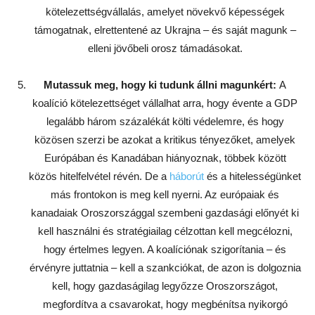
kötelezettségvállalás, amelyet növekvő képességek
támogatnak, elrettentené az Ukrajna – és saját magunk –
elleni jövőbeli orosz támadásokat.
Mutassuk meg, hogy ki tudunk állni magunkért:
A
koalíció kötelezettséget vállalhat arra, hogy évente a GDP
legalább három százalékát költi védelemre, és hogy
közösen szerzi be azokat a kritikus tényezőket, amelyek
Európában és Kanadában hiányoznak, többek között
közös hitelfelvétel révén. De a
háborút
és a hitelességünket
más frontokon is meg kell nyerni. Az európaiak és
kanadaiak Oroszországgal szembeni gazdasági előnyét ki
kell használni és stratégiailag célzottan kell megcélozni,
hogy értelmes legyen. A koalíciónak szigorítania – és
érvényre juttatnia – kell a szankciókat, de azon is dolgoznia
kell, hogy gazdaságilag legyőzze Oroszországot,
megfordítva a csavarokat, hogy megbénítsa nyikorgó