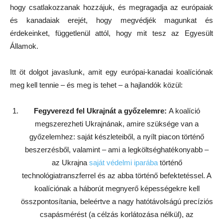
hogy csatlakozzanak hozzájuk, és megragadja az európaiak
és kanadaiak erejét, hogy megvédjék magunkat és
érdekeinket, függetlenül attól, hogy mit tesz az Egyesült
Államok.
Itt öt dolgot javaslunk, amit egy európai-kanadai koalíciónak
meg kell tennie – és meg is tehet – a hajlandók közül:
Fegyverezd fel Ukrajnát a győzelemre:
A koalíció
megszerezheti Ukrajnának, amire szüksége van a
győzelemhez: saját készleteiből, a nyílt piacon történő
beszerzésből, valamint – ami a legköltséghatékonyabb –
az Ukrajna
saját védelmi iparába
történő
technológiatranszferrel és az abba történő befektetéssel. A
koalíciónak a háborút megnyerő képességekre kell
összpontosítania, beleértve a nagy hatótávolságú precíziós
csapásmérést (a célzás korlátozása nélkül), az