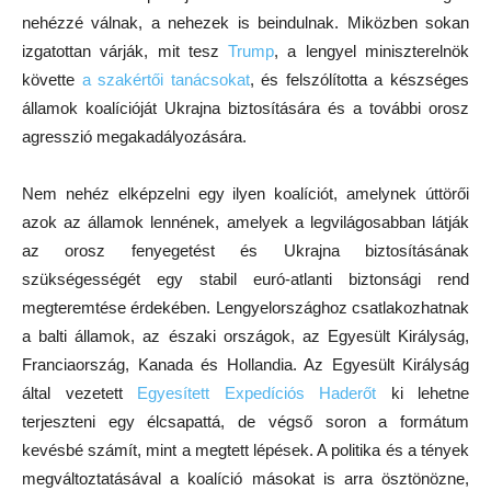
nehézzé válnak, a nehezek is beindulnak. Miközben sokan
izgatottan várják, mit tesz
Trump
, a lengyel miniszterelnök
követte
a szakértői tanácsokat
, és felszólította a készséges
államok koalícióját Ukrajna biztosítására és a további orosz
agresszió megakadályozására.
Nem nehéz elképzelni egy ilyen koalíciót, amelynek úttörői
azok az államok lennének, amelyek a legvilágosabban látják
az orosz fenyegetést és Ukrajna biztosításának
szükségességét egy stabil euró-atlanti biztonsági rend
megteremtése érdekében. Lengyelországhoz csatlakozhatnak
a balti államok, az északi országok, az Egyesült Királyság,
Franciaország, Kanada és Hollandia. Az Egyesült Királyság
által vezetett
Egyesített Expedíciós Haderőt
ki lehetne
terjeszteni egy élcsapattá, de végső soron a formátum
kevésbé számít, mint a megtett lépések. A politika és a tények
megváltoztatásával a koalíció másokat is arra ösztönözne,