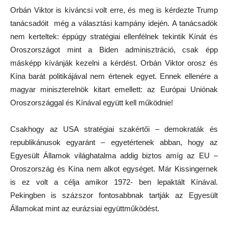
Orbán Viktor is kíváncsi volt erre, és meg is kérdezte Trump
tanácsadóit még a választási kampány idején. A tanácsadók
nem kerteltek: éppúgy stratégiai ellenfélnek tekintik Kínát és
Oroszországot mint a Biden adminisztráció, csak épp
másképp kívánják kezelni a kérdést. Orbán Viktor orosz és
Kína barát politikájával nem értenek egyet. Ennek ellenére a
magyar miniszterelnök kitart emellett: az Európai Uniónak
Oroszországgal és Kínával együtt kell működnie!
Csakhogy az USA stratégiai szakértői – demokraták és
republikánusok egyaránt – egyetértenek abban, hogy az
Egyesült Államok világhatalma addig biztos amíg az EU –
Oroszország és Kína nem alkot egységet. Már Kissingernek
is ez volt a célja amikor 1972- ben lepaktált Kínával.
Pekingben is százszor fontosabbnak tartják az Egyesült
Államokat mint az eurázsiai együttműködést.