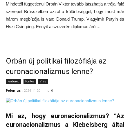
Mindettől függetlenül Orbán Viktor tovább játszhatja a trójai faló
szerepet Brüsszelben azzal a különbséggel, hogy most már
három megbízója is van: Donald Trump, Vlagyimir Putyin és
Hszi Csin-ping. Ennyit a szuverén diplomáciáról…
Orbán új politikai filozófiája az
euronacionalizmus lenne?
Featured
Fontos
Világ
Polonius
-
2024-11-20
0
Mi az, hogy euronacionalizmus? “Az
euronacionalizmus a Klebelsberg által