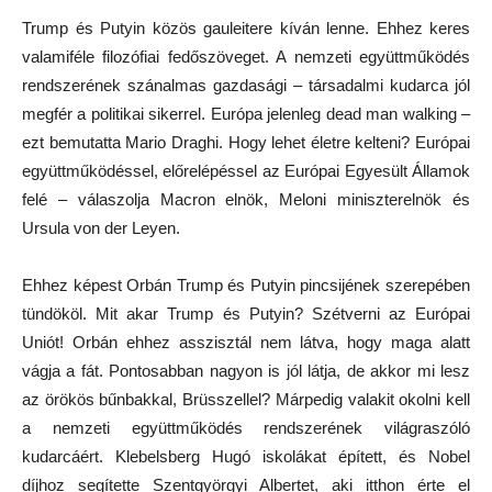
Trump és Putyin közös gauleitere kíván lenne. Ehhez keres
valamiféle filozófiai fedőszöveget. A nemzeti együttműködés
rendszerének szánalmas gazdasági – társadalmi kudarca jól
megfér a politikai sikerrel. Európa jelenleg dead man walking –
ezt bemutatta Mario Draghi. Hogy lehet életre kelteni? Európai
együttműködéssel, előrelépéssel az Európai Egyesült Államok
felé – válaszolja Macron elnök, Meloni miniszterelnök és
Ursula von der Leyen.
Ehhez képest Orbán Trump és Putyin pincsijének szerepében
tündököl. Mit akar Trump és Putyin? Szétverni az Európai
Uniót! Orbán ehhez asszisztál nem látva, hogy maga alatt
vágja a fát. Pontosabban nagyon is jól látja, de akkor mi lesz
az örökös bűnbakkal, Brüsszellel? Márpedig valakit okolni kell
a nemzeti együttműködés rendszerének világraszóló
kudarcáért. Klebelsberg Hugó iskolákat épített, és Nobel
díjhoz segítette Szentgyörgyi Albertet, aki itthon érte el