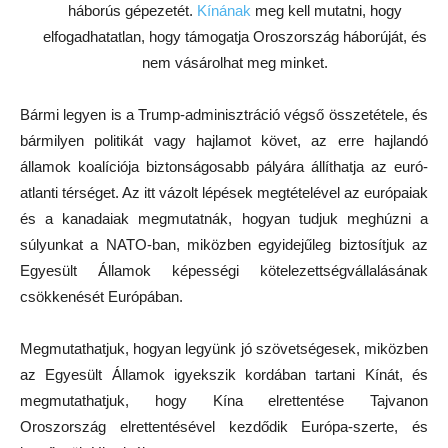
háborús gépezetét.
Kínának
meg kell mutatni, hogy
elfogadhatatlan, hogy támogatja Oroszország háborúját, és
nem vásárolhat meg minket.
Bármi legyen is a Trump-adminisztráció végső összetétele, és
bármilyen politikát vagy hajlamot követ, az erre hajlandó
államok koalíciója biztonságosabb pályára állíthatja az euró-
atlanti térséget. Az itt vázolt lépések megtételével az európaiak
és a kanadaiak megmutatnák, hogyan tudjuk meghúzni a
súlyunkat a NATO-ban, miközben egyidejűleg biztosítjuk az
Egyesült Államok képességi kötelezettségvállalásának
csökkenését Európában.
Megmutathatjuk, hogyan legyünk jó szövetségesek, miközben
az Egyesült Államok igyekszik kordában tartani Kínát, és
megmutathatjuk, hogy Kína elrettentése Tajvanon
Oroszország elrettentésével kezdődik Európa-szerte, és