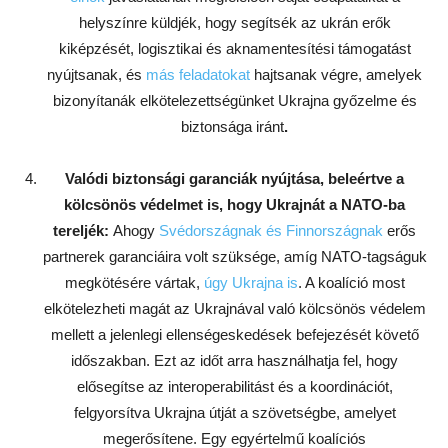
helyszínre küldjék, hogy segítsék az ukrán erők
kiképzését, logisztikai és aknamentesítési támogatást
nyújtsanak, és
más feladatokat
hajtsanak végre, amelyek
bizonyítanák elkötelezettségünket Ukrajna győzelme és
biztonsága iránt
.
Valódi biztonsági garanciák nyújtása, beleértve a
kölcsönös védelmet is, hogy Ukrajnát a NATO-ba
tereljék:
Ahogy
Svédországnak és Finnországnak
erős
partnerek garanciáira volt szüksége, amíg NATO-tagságuk
megkötésére vártak,
úgy Ukrajna is
. A koalíció most
elkötelezheti magát az Ukrajnával való kölcsönös védelem
mellett a jelenlegi ellenségeskedések befejezését követő
időszakban. Ezt az időt arra használhatja fel, hogy
elősegítse az interoperabilitást és a koordinációt,
felgyorsítva Ukrajna útját a szövetségbe, amelyet
megerősítene. Egy egyértelmű koalíciós