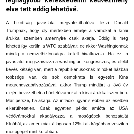
legnagyobb kereskedelmi kedvezmény
elve tett eddig lehetővé.
A bizottság javaslata megvalósíthatóvá teszi Donald
Trumpnak, hogy oly mértékben emelje a vámokat a kínai
árukkal szemben amennyire csak akarja. Eddig is meg
lehetett így kerülni a WTO szabályait, de akkor Washingtonnak
mindig a nemzetbiztonságra kellett hivatkoznia. Ha ezt a
javaslatot megszavazza a washingtoni kongresszus, és efelől
kevés kétség van, mert a republikánusoknak mindkét házban
többsége van, de sok demokrata is egyetért Kína
megrendszabályozásával, akkor Trump mindjárt a jövő év
elején bevezetheti a büntetővámokat a kínai árukkal szemben.
Már persze, ha akarja. Az infláció ugyanis ebben az esetben
elkerülhetetlen. Csak egyetlen példa: amióta az USA
védővámokkal akadályozza a mosógépek behozatalát
Kínából, az amerikaiak átlagosan 12%-kal drágábban veszik a
mosógépet mint korábban.