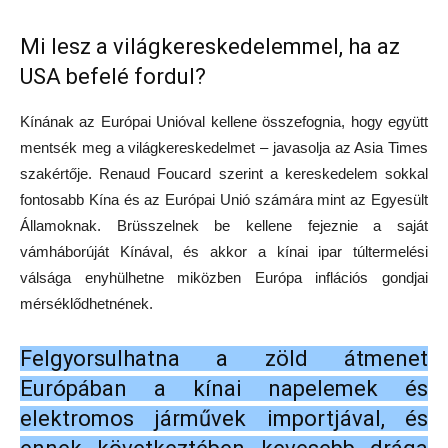
Mi lesz a világkereskedelemmel, ha az
USA befelé fordul?
Kínának az Európai Unióval kellene összefognia, hogy együtt
mentsék meg a világkereskedelmet – javasolja az Asia Times
szakértője. Renaud Foucard szerint a kereskedelem sokkal
fontosabb Kína és az Európai Unió számára mint az Egyesült
Államoknak. Brüsszelnek be kellene fejeznie a saját
vámháborúját Kínával, és akkor a kínai ipar túltermelési
válsága enyhülhetne miközben Európa inflációs gondjai
mérséklődhetnének.
Felgyorsulhatna a zöld átmenet
Európában a kínai napelemek és
elektromos járművek importjával, és