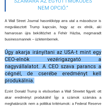
SZÁMÁRA AZ EGYÜTTMŰKÖDÉS
NEM OPCIÓ.”
A Wall Street Journal hasonlóképp arra utal a másodszor is
megválasztott Trump kapcsán, hogy az ex elnök, aki
hamarosan újra beköltözhet a Fehér Házba, megmaradt
businessmannek – üzletembernek.
Úgy akarja irányítani az USA-t mint egy
CEO-elnök vezérigazgató a
nagyvállalatot. A CEO szava parancs a
cégnél, de cserébe eredményt kell
produkálnia.
Ezért Donald Trump is elsősorban a Wall Streetet figyeli: ott
akar eredményt produkálni! Így a számok számára a
meghatározók nem a politikai kritériumok: a Federal Reserve