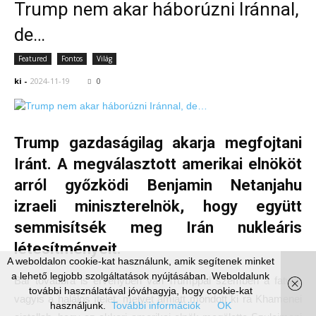
Trump nem akar háborúzni Iránnal,
de…
Featured
Fontos
Világ
ki
-
2024-11-19
0
Trump gazdaságilag akarja megfojtani
Iránt. A megválasztott amerikai elnököt
arról győzködi Benjamin Netanjahu
izraeli miniszterelnök, hogy együtt
semmisítsék meg Irán nukleáris
létesítményeit.
A weboldalon cookie-kat használunk, amik segítenek minket
a lehető legjobb szolgáltatások nyújtásában. Weboldalunk
Bár továbbra is érvényben van Trumppal szemben a fatwa,
további használatával jóváhagyja, hogy cookie-kat
vagyis a halálos ítélet, melyet amiatt mondott ki rá Khamenei
használjunk.
További információk
OK