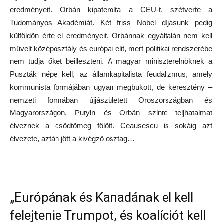
eredményeit. Orbán kipaterolta a CEU-t, szétverte a
Tudományos Akadémiát. Két friss Nobel díjasunk pedig
külföldön érte el eredményeit. Orbánnak egyáltalán nem kell
művelt középosztály és európai elit, mert politikai rendszerébe
nem tudja őket beilleszteni. A magyar miniszterelnöknek a
Puszták népe kell, az államkapitalista feudalizmus, amely
kommunista formájában ugyan megbukott, de keresztény –
nemzeti formában újjászületett Oroszországban és
Magyarországon. Putyin és Orbán szinte teljhatalmat
élveznek a csődtömeg fölött. Ceausescu is sokáig azt
élvezete, aztán jött a kivégző osztag…
„Európának és Kanadának el kell
felejtenie Trumpot, és koalíciót kell