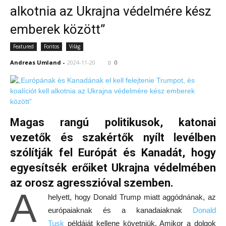
alkotnia az Ukrajna védelmére kész
emberek között”
Featured
Fontos
Világ
Andreas Umland
-
2024-11-20
0
Magas rangú politikusok, katonai
vezetők és szakértők nyílt levélben
szólítják fel Európát és Kanadát, hogy
egyesítsék erőiket Ukrajna védelmében
az orosz agresszióval szemben.
A
helyett, hogy Donald Trump miatt aggódnának, az
európaiaknak és a kanadaiaknak
Donald
Tusk
példáját kellene követniük. Amikor a dolgok