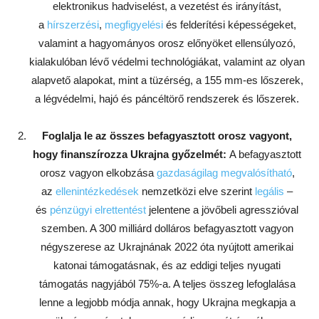
elektronikus hadviselést, a vezetést és irányítást,
a
hírszerzési
,
megfigyelési
és felderítési képességeket,
valamint a hagyományos orosz előnyöket ellensúlyozó,
kialakulóban lévő védelmi technológiákat, valamint az olyan
alapvető alapokat, mint a tüzérség, a 155 mm-es lőszerek,
a légvédelmi, hajó és páncéltörő rendszerek és lőszerek.
Foglalja le az összes befagyasztott orosz vagyont,
hogy finanszírozza Ukrajna győzelmét:
A befagyasztott
orosz vagyon elkobzása
gazdaságilag megvalósítható
,
az
ellenintézkedések
nemzetközi elve szerint
legális
–
és
pénzügyi elrettentést
jelentene a jövőbeli agresszióval
szemben. A 300 milliárd dolláros befagyasztott vagyon
négyszerese az Ukrajnának 2022 óta nyújtott amerikai
katonai támogatásnak, és az eddigi teljes nyugati
támogatás nagyjából 75%-a. A teljes összeg lefoglalása
lenne a legjobb módja annak, hogy Ukrajna megkapja a