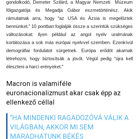
gondolkodó, Demeter Szilárd, a Magyar Nemzeti Múzeum
főigazgatója és Megadja Gábor eszmetörténész. Akik
rámutatnak arra, hogy “az USA és Ázsia is megelőztek
bennünket.” 10 pontban foglalják össze a szerintük szükséges
változásokat: ilyen például az angol nyelv uralmának
korlátozása a sok más európai nyelvvel szemben. Ezenkívül
demográfiai fordulatot sürgetnek. Európa erődöt akarnak
létrehozni, hogy biztosítsák a jövőt. Végül pedig “újra kell
éleszteni a harci erényeket.”
Macron is valamiféle
euronacionalizmust akar csak épp az
ellenkező céllal
“HA MINDENKI RAGADOZÓVÁ VÁLIK A
VILÁGBAN, AKKOR MI SEM
MARADHATUNK BÉKÉS