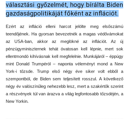
választási győzelmét, hogy bírálta Biden
gazdaságpolitikáját főként az inflációt.
Ezért az infláció elleni harcot jelölte meg elsőszámú
teendőjének. Ha gyorsan bevezetnék a magas védővámokat
az USA-ban, akkor az meglökné az inflációt. Az új
pénzügyminiszternek tehát óvatosan kell lépnie, mert sok
ellentmondó kihívásnak kell megfelelnie. Munkájáról – éppúgy
mint Donald Trumpéról – naponta véleményt mond a New
York-i tőzsde. Trump első négy éve siker volt ebből a
szempontból, de Biden sem teljesített rosszul. A következő
négy év valószínűleg nehezebb lesz, mert a szakértők szerint
a részvények túl van árazva a világ legfontosabb tőzsdéjén, a
New Yorkin.