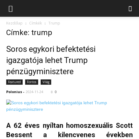
Kezdőlap
Címkék
Trump
Címke: trump
Soros egykori befektetési
igazgatója lehet Trump
pénzügyminisztere
Featured
Fontos
Világ
Polonius
-
2024-11-24
0
A 62 éves nyíltan homoszexuális Scott
Bessent a kilencvenes években