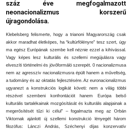
száz éve megfogalmazott
neonacionalizmus korszerű
újragondolása.
Klebelsberg felismerte, hogy a trianoni Magyarország csak
akkor maradhat életképes, ha “kultúrfölényre” tesz szert, úgy
ma egész Európának szembe kell néznie ezzel a kihívással.
Vagy képes lesz kulturális és szellemi megújulásra vagy
elveszíti történelmi és jövőformáló szerepét. 0 nacionalizmusa
nem az agresszív nacionalizmusra épült hanem a műveltség,
a tudomány és az oktatás fejlesztésére. Az euronacionalizmus
ugyanezt a konstrukciós logikát követi: nem a világ többi
részével szembeni konfrontációt hanem Európa belső
kulturális tartalékainak mozgósítását és kulturális alapjainak a
megerősítését tűzi ki célul” – fogalmazta meg az Orbán
Viktornak ajánlott új szellemi konstrukció lényegét három
filozófus: Lánczi András, Széchenyi díjas konzervatív