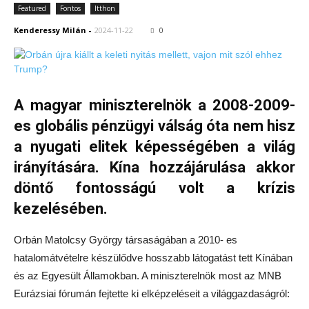
Featured
Fontos
Itthon
Kenderessy Milán
-
2024-11-22
0
A magyar miniszterelnök a 2008-2009-
es globális pénzügyi válság óta nem hisz
a nyugati elitek képességében a világ
irányítására. Kína hozzájárulása akkor
döntő fontosságú volt a krízis
kezelésében.
Orbán Matolcsy György társaságában a 2010- es
hatalomátvételre készülődve hosszabb látogatást tett Kínában
és az Egyesült Államokban. A miniszterelnök most az MNB
Eurázsiai fórumán fejtette ki elképzeléseit a világgazdaságról: