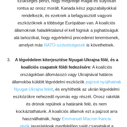
szükséges pénzt, hogy megvédje magát és súlyosan
rontsa az orosz morált. Kanada kész jogszabályokkal
rendelkezik, és ezeknek a befagyasztott vagyoni
eszközöknek a többsége Európában van. A koalíciós
államoknak haladéktalanul el kell fogniuk a joghatóságuk
alá tartozókat, hogy egyértelmű precedenst teremtsenek,
amelyet más
NATO-szövetségesek
is követhetnek.
A légvédelem kiterjesztése Nyugat-Ukrajna fölé, és a
koalíciós csapatok földi fedezésére
: A koalíciós
országokban állomásozó vagy Ukrajnával határos
államokba küldött légvédelmi eszközök
pajzsot nyújthatnak
Nyugat-Ukrajna felett
, és enyhíthetik az ukrán légvédelmi
eszközökre nehezedő nyomás egy részét. Orosz rakéták
és drónok repülnek a határaink felé, és nem
kockáztathatunk. A koalíciós államok ezt a pajzsot arra
használhatnák, hogy
Emmanuel Macron francia
elnök
javaslatának megfelelően saját csapataikat a