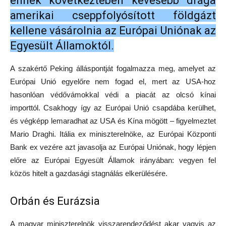
ennek következtében kevesebb drága
amerikai cseppfolyósított földgázt
kellene vásárolnia az Európai Uniónak az
Egyesült Államoktól.
A szakértő Peking álláspontját fogalmazza meg, amelyet az
Európai Unió egyelőre nem fogad el, mert az USA-hoz
hasonlóan védővámokkal védi a piacát az olcsó kínai
importtól. Csakhogy így az Európai Unió csapdába kerülhet,
és végképp lemaradhat az USA és Kína mögött – figyelmeztet
Mario Draghi. Itália ex miniszterelnöke, az Európai Központi
Bank ex vezére azt javasolja az Európai Uniónak, hogy lépjen
előre az Európai Egyesült Államok irányában: vegyen fel
közös hitelt a gazdasági stagnálás elkerülésére.
Orbán és Eurázsia
A magyar miniszterelnök visszarendeződést akar vagyis az