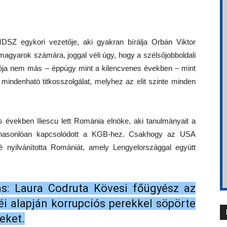
Z egykori vezetője, aki gyakran bírálja Orbán Viktor
i magyarok számára, joggal véli úgy, hogy a szélsőjobboldali
ja nem más – éppúgy mint a kilencvenes években – mint
indenható titkosszolgálat, melyhez az elit szinte minden
 években Iliescu lett Románia elnöke, aki tanulmányait a
 hasonlóan kapcsolódott a KGB-hez. Csakhogy az USA
nyilvánította Romániát, amely Lengyelországgal együtt
ás: Laura Codruta Kövesi főügyész az
i alapján korrupciós perekkel söpörte
meket.