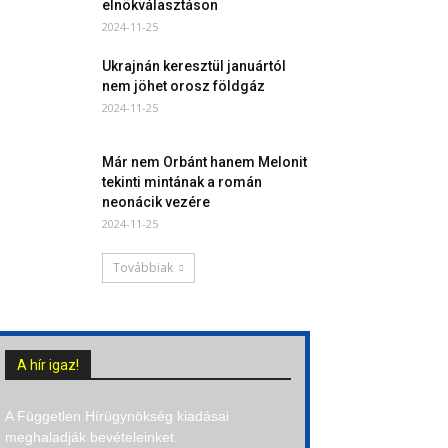
elnökválasztáson
2024-11-25
Ukrajnán keresztül januártól
nem jöhet orosz földgáz
2024-11-25
Már nem Orbánt hanem Melonit
tekinti mintának a román
neonácik vezére
2024-11-25
Továbbiak
A hír igaz!
A Független Hírügynökség kiadásai
meghaladják bevételeinket.