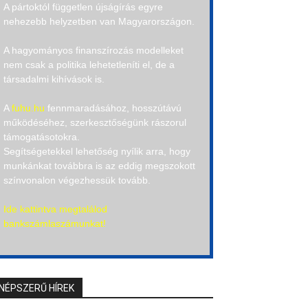
A pártoktól független újságírás egyre
nehezebb helyzetben van Magyarországon.
A hagyományos finanszírozás modelleket
nem csak a politika lehetetleníti el, de a
társadalmi kihívások is.
A
fuhu.hu
fennmaradásához, hosszútávú
működéséhez, szerkesztőségünk rászorul
támogatásotokra.
Segítségetekkel lehetőség nyílik arra, hogy
munkánkat továbbra is az eddig megszokott
színvonalon végezhessük tovább.
Ide kattintva megtalálod
bankszámlaszámunkat!
NÉPSZERŰ HÍREK