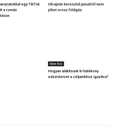
avazatokkal egy TikTok
Ukrajnán keresztül januártól nem
tt a román
jöhet orosz földgáz
ztáson
Nem foci
Hogyan alakítsunk ki hatékony
edzéstervet a céljainkhoz igazítva?