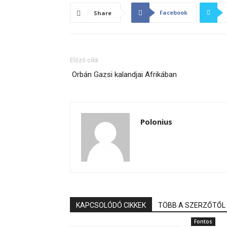
Facebook
Share
Előző cikk
Orbán Gazsi kalandjai Afrikában
Polonius
KAPCSOLÓDÓ CIKKEK
TÖBB A SZERZŐTŐL
Fontos