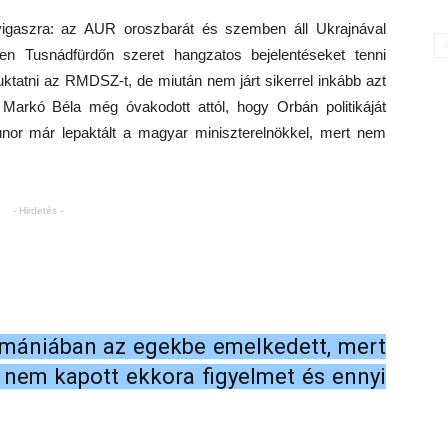
 vigaszra: az AUR oroszbarát és szemben áll Ukrajnával
en Tusnádfürdőn szeret hangzatos bejelentéseket tenni
uktatni az RMDSZ-t, de miután nem járt sikerrel inkább azt
g Markó Béla még óvakodott attól, hogy Orbán politikáját
r már lepaktált a magyar miniszterelnökkel, mert nem
- Hirdetés -
mániában az egekbe emelkedett, mert
nem kapott ekkora figyelmet és ennyi