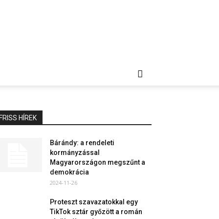
FRISS HÍREK
Bárándy: a rendeleti
kormányzással
Magyarországon megszűnt a
demokrácia
2024-11-26
Proteszt szavazatokkal egy
TikTok sztár győzött a román