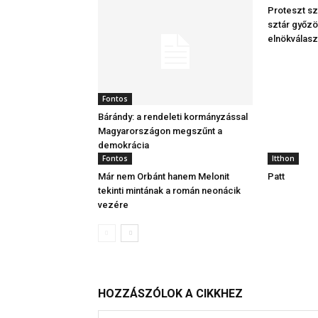
Proteszt sz
sztár győzö
elnökválas
Fontos
Bárándy: a rendeleti kormányzással
Magyarországon megszűnt a
demokrácia
Fontos
Itthon
Már nem Orbánt hanem Melonit
Patt
tekinti mintának a román neonácik
vezére
HOZZÁSZÓLOK A CIKKHEZ