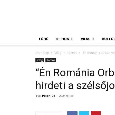
Független
Hírügynökség
FÜHÜ
ITTHON
VILÁG
KULTÚ
Kezdőlap
Világ
Fontos
“Én Románia Orbán Vikt
Világ
Fontos
“Én Románia Orb
hirdeti a szélsőj
Írta:
Polonius
-
2024-01-29