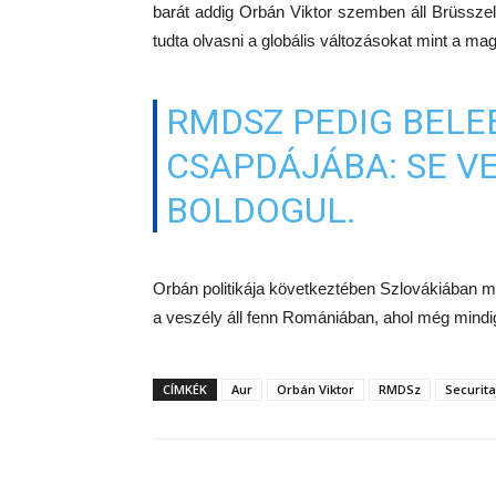
barát addig Orbán Viktor szemben áll Brüsszel
tudta olvasni a globális változásokat mint a ma
RMDSZ PEDIG BELE
CSAPDÁJÁBA: SE V
BOLDOGUL.
Orbán politikája következtében Szlovákiában m
a veszély áll fenn Romániában, ahol még mindig
CÍMKÉK
Aur
Orbán Viktor
RMDSz
Securita