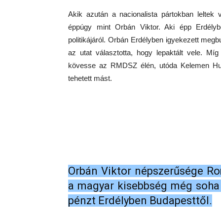
Akik azután a nacionalista pártokban leltek
éppúgy mint Orbán Viktor. Aki épp Erdélyb
politikájáról. Orbán Erdélyben igyekezett megb
az utat választotta, hogy lepaktált vele. Mí
kövesse az RMDSZ élén, utóda Kelemen Huno
tehetett mást.
Orbán Viktor népszerűsége Ro
a magyar kisebbség még soha 
pénzt Erdélyben Budapesttől.