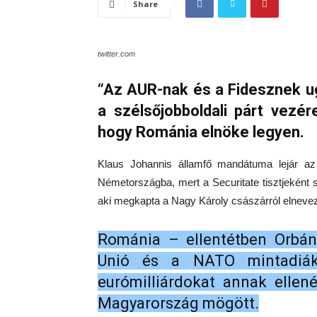
Share
twitter.com
“Az AUR-nak és a Fidesznek u
a szélsőjobboldali párt vezé
hogy Románia elnöke legyen.
Klaus Johannis államfő mandátuma lejár a
Németországba, mert a Securitate tisztjeként s
aki megkapta a Nagy Károly császárról elnevez
Románia – ellentétben Orbán
Unió és a NATO mintadiák
eurómilliárdokat annak ellen
Magyarország mögött.