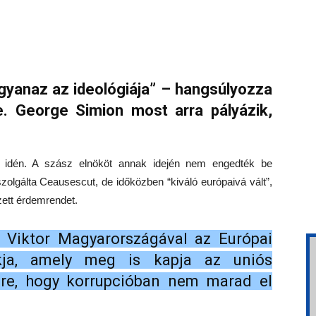
gyanaz az ideológiája” – hangsúlyozza
re. George Simion most arra pályázik,
z idén. A szász elnököt annak idején nem engedték be
zolgálta Ceausescut, de időközben “kiváló európaivá vált”,
ett érdemrendet.
 Viktor Magyarországával az Európai
ja, amely meg is kapja az uniós
ére, hogy korrupcióban nem marad el