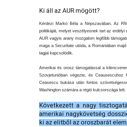
Ki áll az AUR mögött?
Kérdezi Markó Béla a Népszavában. Az RMDS
politikáját, melyet veszélyesnek tart az erdély
AUR vagyis arany mozgalom legfőbb támogató
maga a Securitate utóda, a Romániában majd m
tagjai kapcsolódik.
Amerikai és orosz támogatással a kilencvenes
Szovjetunióban végezte, és Ceausescuhoz
Ceasescu bukása után fontos szövetségessé 
Washington számára a régió kulcsországa lett.
Következett a nagy tisztogat
amerikai nagykövetség dosszié
ki az elitből az oroszbarát ele