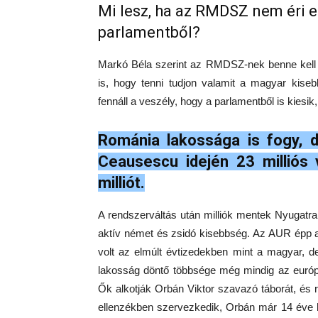
Mi lesz, ha az RMDSZ nem éri e
parlamentből?
Markó Béla szerint az RMDSZ-nek benne kell 
is, hogy tenni tudjon valamit a magyar kis
fennáll a veszély, hogy a parlamentből is kiesi
Románia lakossága is fogy, 
Ceausescu idején 23 milliós 
milliót.
A rendszerváltás után milliók mentek Nyugatra,
aktív német és zsidó kisebbség. Az AUR épp 
volt az elmúlt évtizedekben mint a magyar, d
lakosság döntő többsége még mindig az európa
Ők alkotják Orbán Viktor szavazó táborát, 
ellenzékben szervezkedik, Orbán már 14 éve 