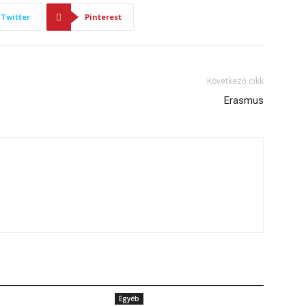
Twitter
Pinterest
Következő cikk
Erasmus
Egyéb