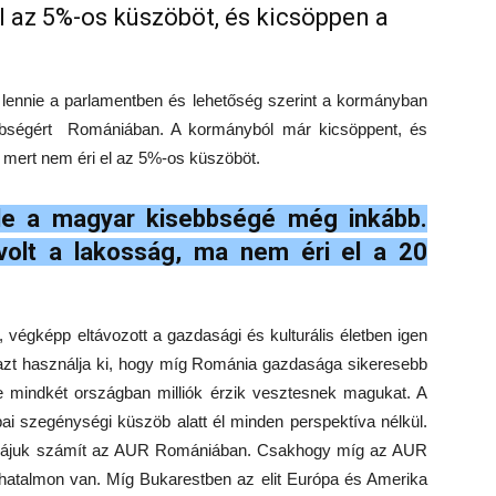
l az 5%-os küszöböt, és kicsöppen a
lennie a parlamentben és lehetőség szerint a kormányban
ebbségért Romániában. A kormányból már kicsöppent, és
k, mert nem éri el az 5%-os küszöböt.
de a magyar kisebbségé még inkább.
volt a lakosság, ma nem éri el a 20
 végképp eltávozott a gazdasági és kulturális életben igen
azt használja ki, hogy míg Románia gazdasága sikeresebb
e mindkét országban milliók érzik vesztesnek magukat. A
i szegénységi küszöb alatt él minden perspektíva nélkül.
és rájuk számít az AUR Romániában. Csakhogy míg az AUR
hatalmon van. Míg Bukarestben az elit Európa és Amerika