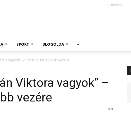
- Hirdetés -
RA
SPORT
BLOGOLDA
–
ora vagyok” – hirdeti a szélsőjobb vezére
án Viktora vagyok” –
obb vezére
0