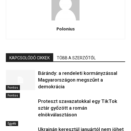
Polonius
KAPCSOLÓDÓ CIKKEK
TÖBB A SZERZŐTŐL
Bárándy: a rendeleti kormányzással
Magyarországon megszűnt a
demokrácia
Fontos
Fontos
Proteszt szavazatokkal egy TikTok
sztár győzött a román
elnökválasztáson
Egyéb
Ukrajnán keresztül januártól nem jöhet