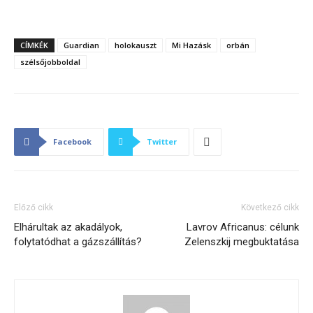
CÍMKÉK
Guardian
holokauszt
Mi Hazásk
orbán
szélsőjobboldal
Facebook
Twitter
Előző cikk
Következő cikk
Elhárultak az akadályok,
Lavrov Africanus: célunk
folytatódhat a gázszállítás?
Zelenszkij megbuktatása