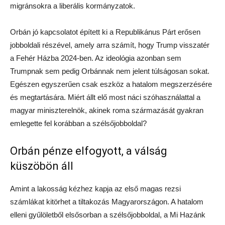
migránsokra a liberális kormányzatok.
Orbán jó kapcsolatot épített ki a Republikánus Párt erősen
jobboldali részével, amely arra számít, hogy Trump visszatér
a Fehér Házba 2024-ben. Az ideológia azonban sem
Trumpnak sem pedig Orbánnak nem jelent túlságosan sokat.
Egészen egyszerűen csak eszköz a hatalom megszerzésére
és megtartására. Miért állt elő most náci szóhasználattal a
magyar miniszterelnök, akinek roma származását gyakran
emlegette fel korábban a szélsőjobboldal?
Orbán pénze elfogyott, a válság
küszöbön áll
Amint a lakosság kézhez kapja az első magas rezsi
számlákat kitörhet a tiltakozás Magyarországon. A hatalom
elleni gyűlöletből elsősorban a szélsőjobboldal, a Mi Hazánk