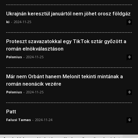
Ukrajnán keresztül januártól nem jöhet orosz földgáz
ki
-
2024-11-25
0
Proteszt szavazatokkal egy TikTok sztár győzött a
román elnökválasztáson
Polonius
-
2024-11-25
0
Már nem Orbánt hanem Melonit tekinti mintának a
román neonácik vezére
Polonius
-
2024-11-25
0
Patt
Falusi Tamas
-
2024-11-24
0