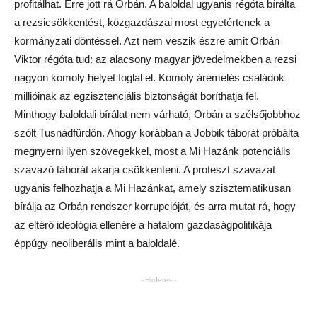
profitálhat. Erre jött rá Orbán. A baloldal ugyanis régóta bírálta
a rezsicsökkentést, közgazdászai most egyetértenek a
kormányzati döntéssel. Azt nem veszik észre amit Orbán
Viktor régóta tud: az alacsony magyar jövedelmekben a rezsi
nagyon komoly helyet foglal el. Komoly áremelés családok
millióinak az egzisztenciális biztonságát boríthatja fel.
Minthogy baloldali bírálat nem várható, Orbán a szélsőjobbhoz
szólt Tusnádfürdőn. Ahogy korábban a Jobbik táborát próbálta
megnyerni ilyen szövegekkel, most a Mi Hazánk potenciális
szavazó táborát akarja csökkenteni. A proteszt szavazat
ugyanis felhozhatja a Mi Hazánkat, amely szisztematikusan
bírálja az Orbán rendszer korrupcióját, és arra mutat rá, hogy
az eltérő ideológia ellenére a hatalom gazdaságpolitikája
éppúgy neoliberális mint a baloldalé.
- Hirdetés -