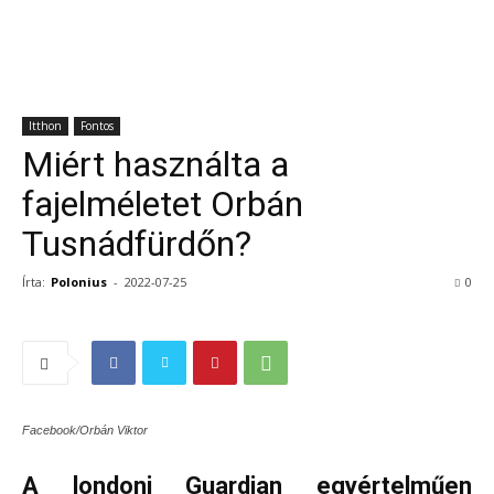
Itthon
Fontos
Miért használta a
fajelméletet Orbán
Tusnádfürdőn?
Írta:
Polonius
-
2022-07-25
0
Facebook/Orbán Viktor
A londoni Guardian egyértelműen