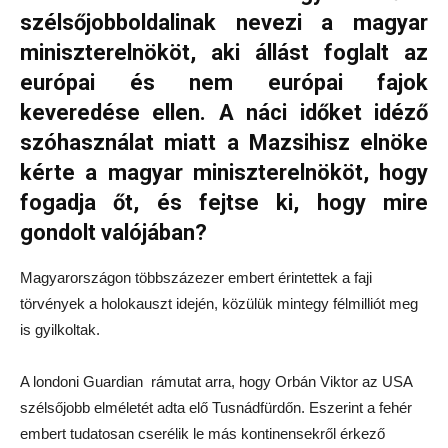
szélsőjobboldalinak nevezi a magyar
miniszterelnököt, aki állást foglalt az
európai és nem európai fajok
keveredése ellen. A náci időket idéző
szóhasználat miatt a Mazsihisz elnöke
kérte a magyar miniszterelnököt, hogy
fogadja őt, és fejtse ki, hogy mire
gondolt valójában?
Magyarországon többszázezer embert érintettek a faji
törvények a holokauszt idején, közülük mintegy félmilliót meg
is gyilkoltak.
A londoni Guardian rámutat arra, hogy Orbán Viktor az USA
szélsőjobb elméletét adta elő Tusnádfürdőn. Eszerint a fehér
embert tudatosan cserélik le más kontinensekről érkező