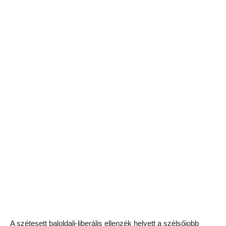
A szétesett baloldali-liberális ellenzék helyett a szélsőjobb