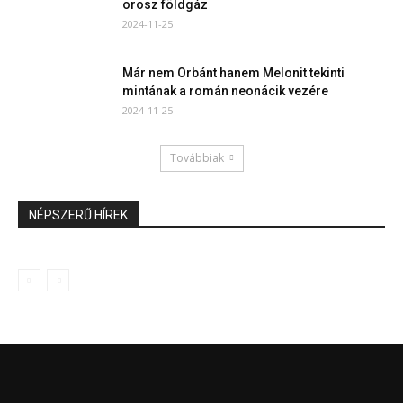
orosz földgáz
2024-11-25
Már nem Orbánt hanem Melonit tekinti
mintának a román neonácik vezére
2024-11-25
Továbbiak
NÉPSZERŰ HÍREK