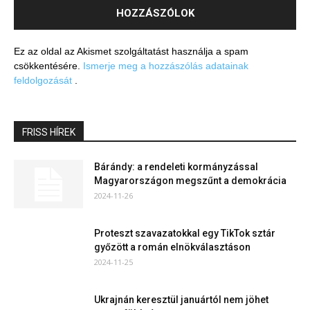
Ez az oldal az Akismet szolgáltatást használja a spam
csökkentésére.
Ismerje meg a hozzászólás adatainak
feldolgozását
.
FRISS HÍREK
Bárándy: a rendeleti kormányzással
Magyarországon megszűnt a demokrácia
2024-11-26
Proteszt szavazatokkal egy TikTok sztár
győzött a román elnökválasztáson
2024-11-25
Ukrajnán keresztül januártól nem jöhet