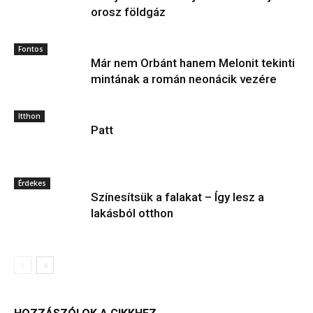
orosz földgáz
Fontos
Már nem Orbánt hanem Melonit tekinti
mintának a román neonácik vezére
Itthon
Patt
Érdekes
Színesítsük a falakat – Így lesz a
lakásból otthon