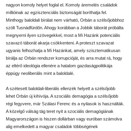
nagyon komoly helyet foglal el. Komoly áremelés családok
millióinak az egzisztenciális biztonságát boríthatja fel.
Minthogy baloldali bírálat nem várható, Orbán a szélsőjobbhoz
szólt Tusnádfürdőn. Ahogy korábban a Jobbik táborát próbálta
megnyerni ilyen szövegekkel, most a Mi Hazánk potenciális
szavazó táborát akarja csökkenteni. A proteszt szavazat
ugyanis felhozhatja a Mi Hazánkat, amely szisztematikusan
bírálja az Orbán rendszer korrupcióját, és arra mutat rá, hogy
az eltérő ideológia ellenére a hatalom gazdaságpolitikája
éppúgy neoliberális mint a baloldalé.
A szétesett baloldali-liberális ellenzék helyett a szélsőjobb
lehet Orbán új kihívója. A szociális demagógia a szélsőjobb
régi fegyvere, már Szálasi Ferenc és a nyilasok is használták.
A közelgő válság tág teret nyit a szociális demagógiának
Magyarországon is hiszen dollárban vagy euróban számolva
alig emelkedett a magyar családok többségének