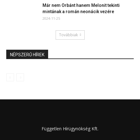
Már nem Orbánt hanem Melonit tekinti
mintának a román neonácik vezére
2024-11-25
Továbbiak
NÉPSZERŰ HÍREK
Független Hírügynökség Kft.