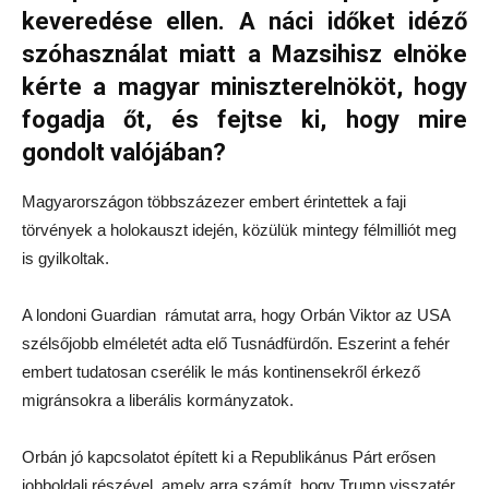
keveredése ellen. A náci időket idéző
szóhasználat miatt a Mazsihisz elnöke
kérte a magyar miniszterelnököt, hogy
fogadja őt, és fejtse ki, hogy mire
gondolt valójában?
Magyarországon többszázezer embert érintettek a faji
törvények a holokauszt idején, közülük mintegy félmilliót meg
is gyilkoltak.
A londoni Guardian rámutat arra, hogy Orbán Viktor az USA
szélsőjobb elméletét adta elő Tusnádfürdőn. Eszerint a fehér
embert tudatosan cserélik le más kontinensekről érkező
migránsokra a liberális kormányzatok.
Orbán jó kapcsolatot épített ki a Republikánus Párt erősen
jobboldali részével, amely arra számít, hogy Trump visszatér