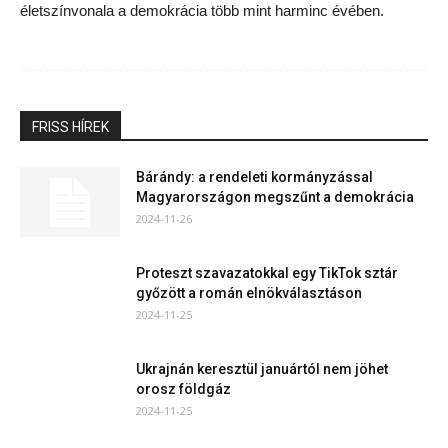
életszínvonala a demokrácia több mint harminc évében.
FRISS HÍREK
Bárándy: a rendeleti kormányzással
Magyarországon megszűnt a demokrácia
2024-11-26
Proteszt szavazatokkal egy TikTok sztár
győzött a román elnökválasztáson
2024-11-25
Ukrajnán keresztül januártól nem jöhet
orosz földgáz
2024-11-25