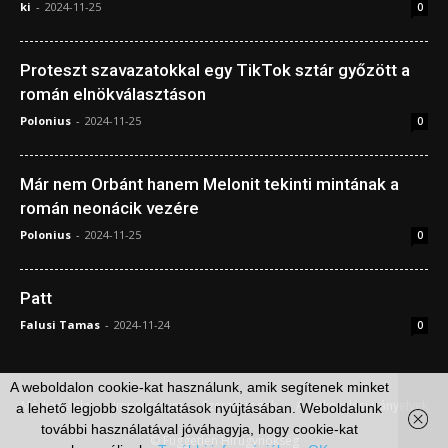
ki
-
2024-11-25
0
Proteszt szavazatokkal egy TikTok sztár győzött a
román elnökválasztáson
Polonius
-
2024-11-25
0
Már nem Orbánt hanem Melonit tekinti mintának a
román neonácik vezére
Polonius
-
2024-11-25
0
Patt
Falusi Tamas
-
2024-11-24
0
A weboldalon cookie-kat használunk, amik segítenek minket
Médiaajánlat
Impresszum
Szerzői jogok
Adatkezelési irányelvek
a lehető legjobb szolgáltatások nyújtásában. Weboldalunk
további használatával jóváhagyja, hogy cookie-kat
© Független Hírügynökség