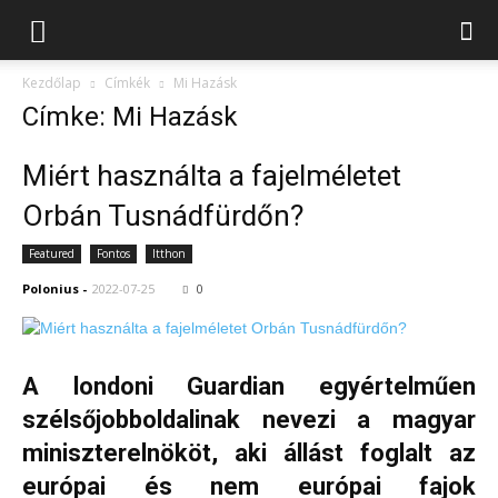
Kezdőlap
Címkék
Mi Hazásk
Címke: Mi Hazásk
Miért használta a fajelméletet
Orbán Tusnádfürdőn?
Featured
Fontos
Itthon
Polonius
-
2022-07-25
0
A londoni Guardian egyértelműen
szélsőjobboldalinak nevezi a magyar
miniszterelnököt, aki állást foglalt az
európai és nem európai fajok