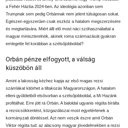
a Fehér Házba 2024-ben. Az ideológia azonban sem
Trumpnak sem pedig Orbánnak nem jelent túlságosan sokat.
Egészen egyszerűen csak eszköz a hatalom megszerzésére
és megtartására. Miért állt elő most náci szóhasználattal a
magyar miniszterelnök, akinek roma származását gyakran
emlegette fel korábban a szélsőjobboldal?
Orbán pénze elfogyott, a válság
küszöbön áll
Amint a lakosság kézhez kapja az első magas rezsi
számlákat kitörhet a tiltakozás Magyarországon. A hatalom
elleni gyűlöletből elsősorban a szélsőjobboldal, a Mi Hazánk
profitálhat. Erre jött rá Orbán. A baloldal ugyanis régóta bírálta
a rezsicsökkentést, közgazdászai most egyetértenek a
kormányzati döntéssel. Azt nem veszik észre amit Orbán
Viktor régóta tud: az alacsony magyar jövedelmekben a rezsi