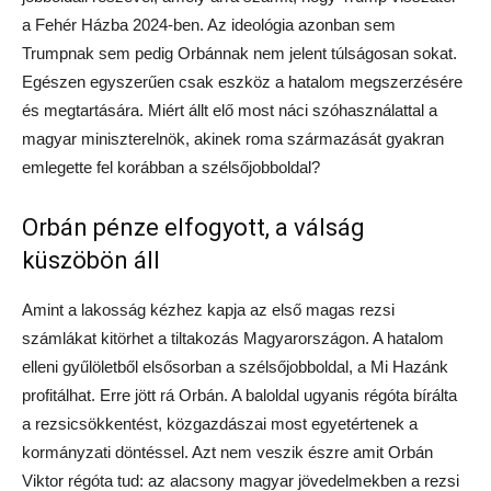
a Fehér Házba 2024-ben. Az ideológia azonban sem
Trumpnak sem pedig Orbánnak nem jelent túlságosan sokat.
Egészen egyszerűen csak eszköz a hatalom megszerzésére
és megtartására. Miért állt elő most náci szóhasználattal a
magyar miniszterelnök, akinek roma származását gyakran
emlegette fel korábban a szélsőjobboldal?
Orbán pénze elfogyott, a válság
küszöbön áll
Amint a lakosság kézhez kapja az első magas rezsi
számlákat kitörhet a tiltakozás Magyarországon. A hatalom
elleni gyűlöletből elsősorban a szélsőjobboldal, a Mi Hazánk
profitálhat. Erre jött rá Orbán. A baloldal ugyanis régóta bírálta
a rezsicsökkentést, közgazdászai most egyetértenek a
kormányzati döntéssel. Azt nem veszik észre amit Orbán
Viktor régóta tud: az alacsony magyar jövedelmekben a rezsi