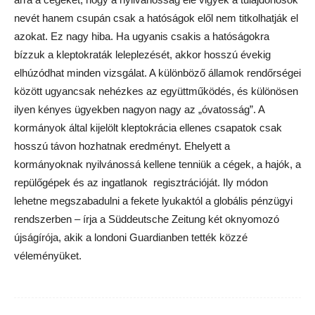
nevét hanem csupán csak a hatóságok elől nem titkolhatják el
azokat. Ez nagy hiba. Ha ugyanis csakis a hatóságokra
bízzuk a kleptokraták leleplezését, akkor hosszú évekig
elhúzódhat minden vizsgálat. A különböző államok rendőrségei
között ugyancsak nehézkes az együttműködés, és különösen
ilyen kényes ügyekben nagyon nagy az „óvatosság”. A
kormányok által kijelölt kleptokrácia ellenes csapatok csak
hosszú távon hozhatnak eredményt. Ehelyett a
kormányoknak nyilvánossá kellene tenniük a cégek, a hajók, a
repülőgépek és az ingatlanok regisztrációját. Ily módon
lehetne megszabadulni a fekete lyukaktól a globális pénzügyi
rendszerben – írja a Süddeutsche Zeitung két oknyomozó
újságírója, akik a londoni Guardianben tették közzé
véleményüket.