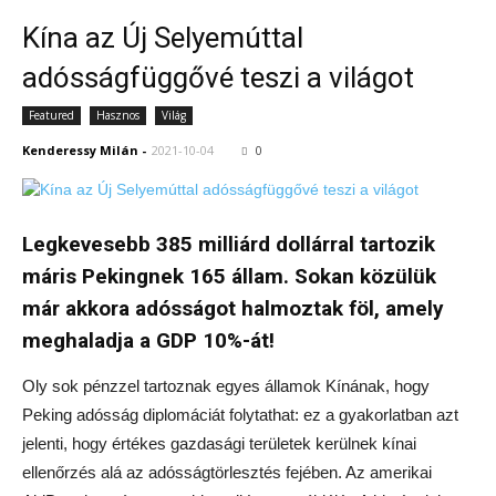
Kína az Új Selyemúttal
adósságfüggővé teszi a világot
Featured
Hasznos
Világ
Kenderessy Milán
-
2021-10-04
0
Legkevesebb 385 milliárd dollárral tartozik
máris Pekingnek 165 állam. Sokan közülük
már akkora adósságot halmoztak föl, amely
meghaladja a GDP 10%-át!
Oly sok pénzzel tartoznak egyes államok Kínának, hogy
Peking adósság diplomáciát folytathat: ez a gyakorlatban azt
jelenti, hogy értékes gazdasági területek kerülnek kínai
ellenőrzés alá az adósságtörlesztés fejében. Az amerikai