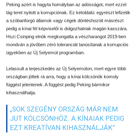
Peking azért is hagyta homályban az adósságot, mert ezzel
tág teret nyitott a korrupciónak. Ez kétoldalú: egyrészt lefizetik
a szóbanforgó államok vagy cégek döntéshozóit másrészt
pedig a kínai fél képviselői is dolgozhatnak magán kasszára.
Hszi Csinping elnök megkongatta a vészharangot 2019-ben
mondván a jövőben zéró toleranciát tanúsítanak a korrupciós
ügyekben az Új Selyemút programban.
Lelassult a terjeszkedés az Új Selyemúton, mert egyre több
országban jöttek rá arra, hogy a kínai kölcsönök komoly
függést jelentenek. A függést pedig Peking bármikor
kihasználhatja.
„SOK SZEGÉNY ORSZÁG MÁR NEM
JUT KÖLCSÖNHÖZ. A KÍNAIAK PEDIG
EZT KREATÍVAN KIHASZNÁLJÁK”