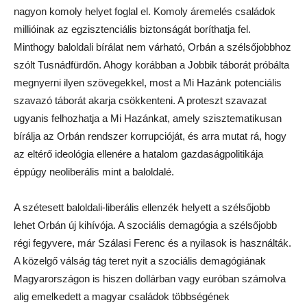
nagyon komoly helyet foglal el. Komoly áremelés családok
millióinak az egzisztenciális biztonságát boríthatja fel.
Minthogy baloldali bírálat nem várható, Orbán a szélsőjobbhoz
szólt Tusnádfürdőn. Ahogy korábban a Jobbik táborát próbálta
megnyerni ilyen szövegekkel, most a Mi Hazánk potenciális
szavazó táborát akarja csökkenteni. A proteszt szavazat
ugyanis felhozhatja a Mi Hazánkat, amely szisztematikusan
bírálja az Orbán rendszer korrupcióját, és arra mutat rá, hogy
az eltérő ideológia ellenére a hatalom gazdaságpolitikája
éppúgy neoliberális mint a baloldalé.
A szétesett baloldali-liberális ellenzék helyett a szélsőjobb
lehet Orbán új kihívója. A szociális demagógia a szélsőjobb
régi fegyvere, már Szálasi Ferenc és a nyilasok is használták.
A közelgő válság tág teret nyit a szociális demagógiának
Magyarországon is hiszen dollárban vagy euróban számolva
alig emelkedett a magyar családok többségének