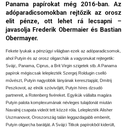
Panama papírokat még 2016-ban. Az
adóparadicsomokban rejtőzik az orosz
elit pénze, ott lehet rá lecsapni –
javasolja Frederik Obermaier és Bastian
Obermayer.
Fekete lyukak a pénzügyi világban ezek az adóparadicsomok,
ahol Putyin és az orosz oligarchák a vagyonukat rejtegetik:
Svájc, Panama, Ciprus, a Brit Virgin szigetek stb. A Panama
papírok mégiscsak leleplezték Szergej Roldugin cselló
művészt, Putyin nagyobbik lányának keresztapját, Dmitrij
Peszkovot, az elnök szóvivőjét, Putyin híres dzsudó
partnereit, a Rotenberg fivéreket. Egyikük vállalta magára
Putyin palota komplexumának névleges tulajdonát miután
Navalnij csapata videót tett közzé róla. Leleplezték Alisher
Uszmanovot, Oroszország talán leggazdagabb emberét,
Putyin oligarcha barátját. A Svájci Titkok papírokból kiderült,