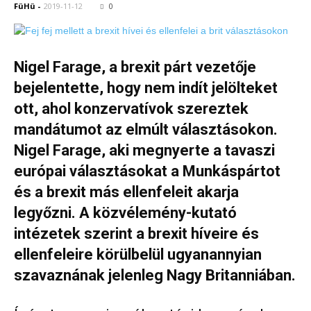
FüHü
-
2019-11-12
0
Nigel Farage, a brexit párt vezetője
bejelentette, hogy nem indít jelölteket
ott, ahol konzervatívok szereztek
mandátumot az elmúlt választásokon.
Nigel Farage, aki megnyerte a tavaszi
európai választásokat a Munkáspártot
és a brexit más ellenfeleit akarja
legyőzni. A közvélemény-kutató
intézetek szerint a brexit híveire és
ellenfeleire körülbelül ugyanannyian
szavaznának jelenleg Nagy Britanniában.