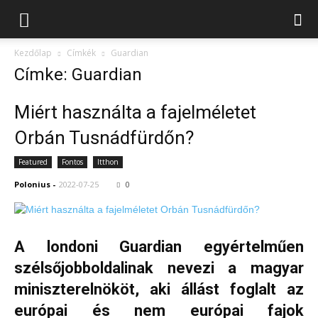
Kezdőlap
Címkék
Guardian
Címke: Guardian
Miért használta a fajelméletet
Orbán Tusnádfürdőn?
Featured
Fontos
Itthon
Polonius
-
2022-07-25
0
A londoni Guardian egyértelműen
szélsőjobboldalinak nevezi a magyar
miniszterelnököt, aki állást foglalt az
európai és nem európai fajok