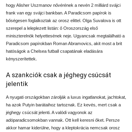
hogy Alisher Uszmanov nővérének a nevén 2 milliárd svájci
frank van egy svájci bankban. A Paradicsom papírok is
bőségesen foglalkoztak az orosz elittel. Olga Suvalova is ott
szerepel a leleplezett listán: ő Oroszország első
miniszterelnök helyettesének neje. Ugyancsak megtalálható a
Paradicsom papírokban Roman Abramovics, akit most a brit
hatóságok a Chelsea futball csapatának eladására
kényszerítettek.
A szankciók csak a jéghegy csúcsát
jelentik
A nyugati országokban zárolják a luxus ingatlanokat, jachtokat,
ha azok Putyin barátaihoz tartoznak. Ez kevés, mert csak a
jéghegy csúcsát jelenti. A valódi vagyonok az
adóparadicsomokban vannak. Ott kell keresni őket. Persze
akkor hamar kiderülne, hogy a kleptokrácia nemcsak orosz