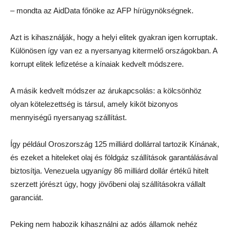
– mondta az AidData főnöke az AFP hírügynökségnek.
Azt is kihasználják, hogy a helyi elitek gyakran igen korruptak.
Különösen így van ez a nyersanyag kitermelő országokban. A
korrupt elitek lefizetése a kínaiak kedvelt módszere.
A másik kedvelt módszer az árukapcsolás: a kölcsönhöz
olyan kötelezettség is társul, amely kiköt bizonyos
mennyiségű nyersanyag szállítást.
Így például Oroszország 125 milliárd dollárral tartozik Kínának,
és ezeket a hiteleket olaj és földgáz szállítások garantálásával
biztosítja. Venezuela ugyanígy 86 milliárd dollár értékű hitelt
szerzett jórészt úgy, hogy jövőbeni olaj szállításokra vállalt
garanciát.
Peking nem habozik kihasználni az adós államok nehéz