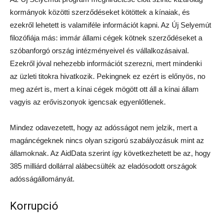
kormányok közötti szerződéseket kötöttek a kínaiak, és
ezekről lehetett is valamiféle információt kapni. Az Új Selyemút
filozófiája más: immár állami cégek kötnek szerződéseket a
szóbanforgó ország intézményeivel és vállalkozásaival.
Ezekről jóval nehezebb információt szerezni, mert mindenki
az üzleti titokra hivatkozik. Pekingnek ez ezért is előnyös, no
meg azért is, mert a kínai cégek mögött ott áll a kínai állam
vagyis az erőviszonyok igencsak egyenlőtlenek.
Mindez odavezetett, hogy az adósságot nem jelzik, mert a
magáncégeknek nincs olyan szigorú szabályozásuk mint az
államoknak. Az AidData szerint így következhetett be az, hogy
385 milliárd dollárral alábecsülték az eladósodott országok
adósságállományát.
Korrupció