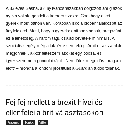
A 33 éves Sasha, aki nyilvánosházakban dolgozott amíg azok
nyitva voltak, gondolt a kamera szexre. Csakhogy a két
gyerek most otthon van. Korábban iskola időben találkozott az
ügyfelekkel. Most, hogy a gyerekek otthon vannak, megszűnt
ez a lehetőség. A három tagú család bevétele minimális. A
szociális segély még a lakbérre sem elég. „Amikor a számlák
megjönnek , akkor felteszem azokat egy polcra, és
igyekszem nem gondolni rájuk. Nem látok megoldást magam
előtt” – mondta a londoni prostituált a Guardian tudósítójának.
Fej fej mellett a brexit hívei és
ellenfelei a brit választásokon
Featured
Fontos
Világ