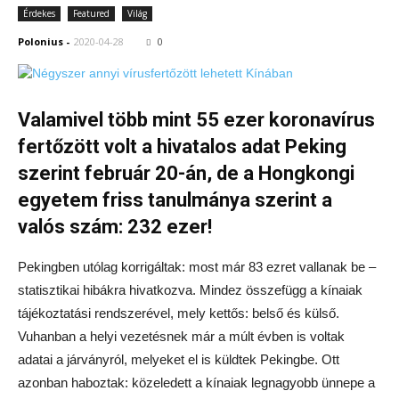
Érdekes
Featured
Világ
Polonius
-
2020-04-28
0
Valamivel több mint 55 ezer koronavírus
fertőzött volt a hivatalos adat Peking
szerint február 20-án, de a Hongkongi
egyetem friss tanulmánya szerint a
valós szám: 232 ezer!
Pekingben utólag korrigáltak: most már 83 ezret vallanak be –
statisztikai hibákra hivatkozva. Mindez összefügg a kínaiak
tájékoztatási rendszerével, mely kettős: belső és külső.
Vuhanban a helyi vezetésnek már a múlt évben is voltak
adatai a járványról, melyeket el is küldtek Pekingbe. Ott
azonban haboztak: közeledett a kínaiak legnagyobb ünnepe a