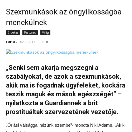
Szexmunkások az öngyilkosságba
menekülnek
Érdekes
Featured
Világ
FüHü
-
2020-04-17
0
„Senki sem akarja megszegni a
szabályokat, de azok a szexmunkások,
akik ma is fogadnak ügyfeleket, kockára
teszik maguk és mások egészségét” –
nyilatkozta a Guardiannek a brit
prostituáltak szervezetének vezetője.
„Óriási válsággal nézünk szembe”- mondta Niki Adams. „Akik