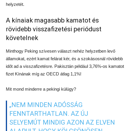
helyzetét.
A kínaiak magasabb kamatot és
rövidebb visszafizetési periódust
követelnek
Minthogy Peking szívesen választ nehéz helyzetben levő
államokat, ezért kamat felárat kér, és a szokásosnál rövidebb
időt ad a visszafizetésre. Pakisztán például 3,76%-os kamatot
fizet Kínának míg az OECD átlag 1,1%!
Mit mond minderre a pekingi külügy?
„NEM MINDEN ADÓSSÁG
FENNTARTHATLAN. AZ ÚJ
SELYEMÚT MINDIG AZON AZ ELVEN