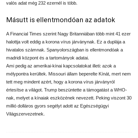
valós adat még 232 ezernél is több.
Másutt is ellentmondóan az adatok
A Financial Times szerint Nagy Britanniában több mint 41 ezer
halottja volt eddig a korona vírus járványnak. Ez a duplája a
hivatalos számnak. Spanyolországban is ellentmondóak a
madridi központ és a tartományok adatai.
Ami pedig az amerikai-kínai kapcsolatokat illeti: azok a
mélypontra kerültek. Missouri állam beperelte Kínát, mert nem
tett meg mindent azért, hogy a korona vírus járványról
értesítse a világot. Trump beszüntette a támogatást a WHO-
nak, melyet a kínaiak eszközének nevezett. Peking viszont 30
millió dolláros gyors segélyt adott az Egészségügyi
Világszervezetnek.