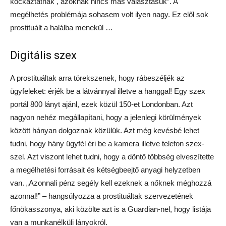
kockáztatnak , azoknak nincs más választásuk”. A
megélhetés problémája sohasem volt ilyen nagy. Ez elől sok
prostituált a halálba menekül …
Digitális szex
A prostituáltak arra törekszenek, hogy rábeszéljék az
ügyfeleket: érjék be a látvánnyal illetve a hanggal! Egy szex
portál 800 lányt ajánl, ezek közül 150-et Londonban. Azt
nagyon nehéz megállapítani, hogy a jelenlegi körülmények
között hányan dolgoznak közülük. Azt még kevésbé lehet
tudni, hogy hány ügyfél éri be a kamera illetve telefon szex-
szel. Azt viszont lehet tudni, hogy a döntő többség elveszítette
a megélhetési forrásait és kétségbeejtő anyagi helyzetben
van. „Azonnali pénz segély kell ezeknek a nőknek méghozzá
azonnal!” – hangsúlyozza a prostituáltak szervezetének
főnökasszonya, aki közölte azt is a Guardian-nel, hogy listája
van a munkanélküli lányokról.