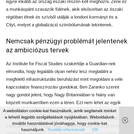
egyre inkább az ország északi részén kell meghozni. Zene ez
a munkáspárti szavazók fülének, akik elsősorban az északi
régióban élnek és szívből utálják a londoni kormányt és a
Cityt, melyet a globalizáció szimbólumának tekintenek.
Nemcsak pénzügyi problémát jelentenek
az ambiciózus tervek
Az Institute for Fiscal Studies szakértője a Guardian-nek
elmondta, hogy legalább olyan nehéz lesz megtalálni a
megfelelő infrastrukturális beruházást mint megoldani a vele
kapcsolatos finanszírozási gondokat. Ben Zaranko szerint
nagy gondot jelent, hogy Nagy Britanniában is hiány van
képzett munkaerőben ezen a téren. Ezt nem lehet az egyik
percről a másikra pótolni. A másik probléma az, hogy
A weboldalon cookie-kat használunk, amik segítenek minket
a lehető legjobb szolgáltatások nyújtásában. Weboldalunk
nincsenek naprakész tervek vagyis csak hosszú idő alatt
további használatával jóváhagyja, hogy cookie-kat
valósulhatnának meg a nagy infrastrukturális beruházások
használjunk.
További információk
OK
miközben a kormány nem lehet biztos benne, hogy kitölti a