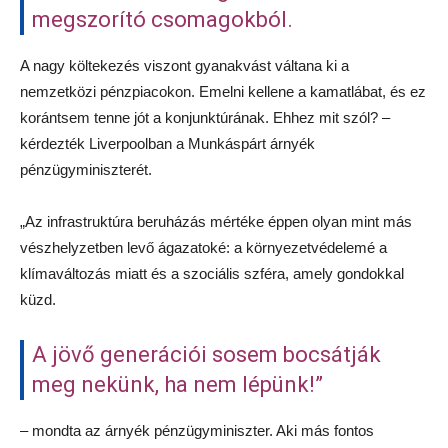
megszorító csomagokból.
A nagy költekezés viszont gyanakvást váltana ki a
nemzetközi pénzpiacokon. Emelni kellene a kamatlábat, és ez
korántsem tenne jót a konjunktúrának. Ehhez mit szól? –
kérdezték Liverpoolban a Munkáspárt árnyék
pénzügyminiszterét.
„Az infrastruktúra beruházás mértéke éppen olyan mint más
vészhelyzetben levő ágazatoké: a környezetvédelemé a
klímaváltozás miatt és a szociális szféra, amely gondokkal
küzd.
A jövő generációi sosem bocsátják
meg nekünk, ha nem lépünk!”
– mondta az árnyék pénzügyminiszter. Aki más fontos