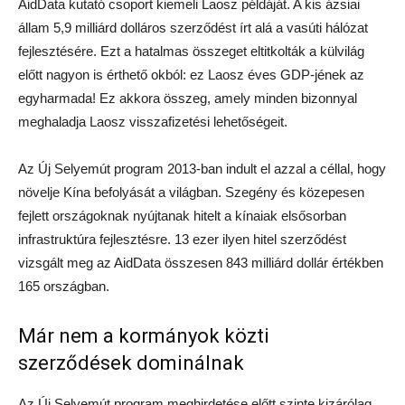
AidData kutató csoport kiemeli Laosz példáját. A kis ázsiai
állam 5,9 milliárd dolláros szerződést írt alá a vasúti hálózat
fejlesztésére. Ezt a hatalmas összeget eltitkolták a külvilág
előtt nagyon is érthető okból: ez Laosz éves GDP-jének az
egyharmada! Ez akkora összeg, amely minden bizonnyal
meghaladja Laosz visszafizetési lehetőségeit.
Az Új Selyemút program 2013-ban indult el azzal a céllal, hogy
növelje Kína befolyását a világban. Szegény és közepesen
fejlett országoknak nyújtanak hitelt a kínaiak elsősorban
infrastruktúra fejlesztésre. 13 ezer ilyen hitel szerződést
vizsgált meg az AidData összesen 843 milliárd dollár értékben
165 országban.
Már nem a kormányok közti
szerződések dominálnak
Az Új Selyemút program meghirdetése előtt szinte kizárólag