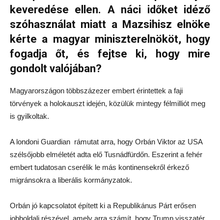
keveredése ellen. A náci időket idéző
szóhasználat miatt a Mazsihisz elnöke
kérte a magyar miniszterelnököt, hogy
fogadja őt, és fejtse ki, hogy mire
gondolt valójában?
Magyarországon többszázezer embert érintettek a faji
törvények a holokauszt idején, közülük mintegy félmilliót meg
is gyilkoltak.
A londoni Guardian rámutat arra, hogy Orbán Viktor az USA
szélsőjobb elméletét adta elő Tusnádfürdőn. Eszerint a fehér
embert tudatosan cserélik le más kontinensekről érkező
migránsokra a liberális kormányzatok.
Orbán jó kapcsolatot épített ki a Republikánus Párt erősen
jobboldali részével, amely arra számít, hogy Trump visszatér