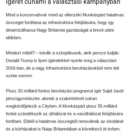
Ígéret cunami a választási kampányban
Mind a konzervatívok mind az ellenzéki Munkáspárt hatalmas
összeget fordítana az infrastruktúra felújítására, hogy így
dinamizálhassa Nagy Britannia gazdaságát a brexit utáni
időkben.
Mindezt miből? – kérdik a szkeptikusok, akik persze tudják:
Donald Trump is ilyen ígéretekkel nyerte meg a választást
2016-ban, de a nagy infrastruktúra beruházásokból nem lett
szinte semmi.
Plusz 20 milliárd fontos beruházási programot ígér Sajid Javid
pénzügyminiszter, akinek a szakértelmét sokan
megkérdőjelezik a Cityben. A Munkáspárt plusz 55 milliárd
fontot szándékozik az úthálózat és a vasúthálózat felújítására
fordítani. Ebből a hatalmas összegből renoválnák az iskolákat
és a kórházakat is Nagy Britanniában a következő öt évben.