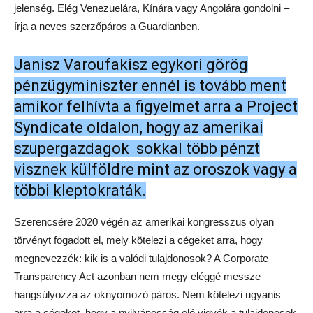
jelenség. Elég Venezuelára, Kínára vagy Angolára gondolni –
írja a neves szerzőpáros a Guardianben.
Janisz Varoufakisz egykori görög
pénzügyminiszter ennél is tovább ment
amikor felhívta a figyelmet arra a Project
Syndicate oldalon, hogy az amerikai
szupergazdagok sokkal több pénzt
visznek külföldre mint az oroszok vagy a
többi kleptokraták.
Szerencsére 2020 végén az amerikai kongresszus olyan
törvényt fogadott el, mely kötelezi a cégeket arra, hogy
megnevezzék: kik is a valódi tulajdonosok? A Corporate
Transparency Act azonban nem megy eléggé messze –
hangsúlyozza az oknyomozó páros. Nem kötelezi ugyanis
arra a cégeket, hogy a nyilvánosság elé vigyék a tulajdonosok