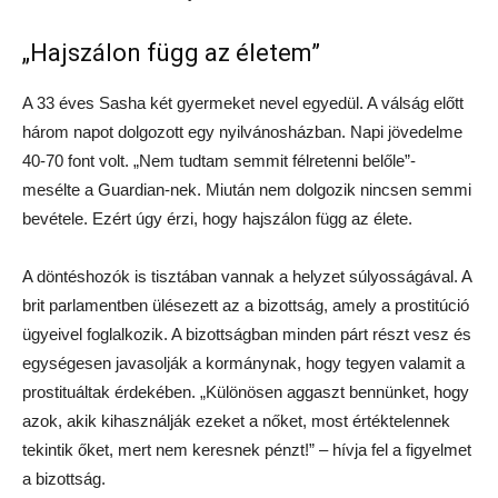
„Hajszálon függ az életem”
A 33 éves Sasha két gyermeket nevel egyedül. A válság előtt
három napot dolgozott egy nyilvánosházban. Napi jövedelme
40-70 font volt. „Nem tudtam semmit félretenni belőle”-
mesélte a Guardian-nek. Miután nem dolgozik nincsen semmi
bevétele. Ezért úgy érzi, hogy hajszálon függ az élete.
A döntéshozók is tisztában vannak a helyzet súlyosságával. A
brit parlamentben ülésezett az a bizottság, amely a prostitúció
ügyeivel foglalkozik. A bizottságban minden párt részt vesz és
egységesen javasolják a kormánynak, hogy tegyen valamit a
prostituáltak érdekében. „Különösen aggaszt bennünket, hogy
azok, akik kihasználják ezeket a nőket, most értéktelennek
tekintik őket, mert nem keresnek pénzt!” – hívja fel a figyelmet
a bizottság.