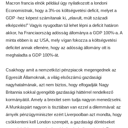
Macron francia elnök például úgy nyilatkozott a londoni
Economistnak, hogy a 3%-os költségvetési deficit, melyet a
GDP -hez képest számítanak ki, „elavult, múlt századi
elképzelés!” Vagyis nyugodtan túl lehet lépni a deficit határon
akkor, ha Franciaország adósság állománya a GDP 100%-a. A
minta ebben is az USA, mely vígan fokozza a költségvetési
deficitet annak ellenére, hogy az adósság állomány ott is
meghaladta a GDP 100%-át.
Csakhogy amit a nemzetközi pénzpiacok megengednek az
Egyesült Államoknak, a világ elsőszámú gazdasági
nagyhatalmának, azt nem biztos, hogy elfogadják Nagy
Britannia sokkal gyengébb gazdasági háttérrel rendelkező
kormányától. Amely a brexitet sem tudja nagyon menedzselni.
A Munkáspárt nagyon is tisztában van ezzel a dilemmával: az
árnyék pénzügyminiszter ezért Liverpoolban azt mondta, hogy
csökkenteni kell London szerepét, a gazdasági döntéseket