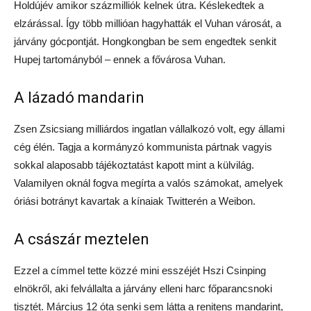
Holdújév amikor százmilliók kelnek útra. Késlekedtek a
elzárással. Így több millióan hagyhatták el Vuhan városát, a
járvány gócpontját. Hongkongban be sem engedtek senkit
Hupej tartományból – ennek a fővárosa Vuhan.
A lázadó mandarin
Zsen Zsicsiang milliárdos ingatlan vállalkozó volt, egy állami
cég élén. Tagja a kormányzó kommunista pártnak vagyis
sokkal alaposabb tájékoztatást kapott mint a külvilág.
Valamilyen oknál fogva megírta a valós számokat, amelyek
óriási botrányt kavartak a kínaiak Twitterén a Weibon.
A császár meztelen
Ezzel a címmel tette közzé mini esszéjét Hszi Csinping
elnökről, aki felvállalta a járvány elleni harc főparancsnoki
tisztét. Március 12 óta senki sem látta a renitens mandarint,