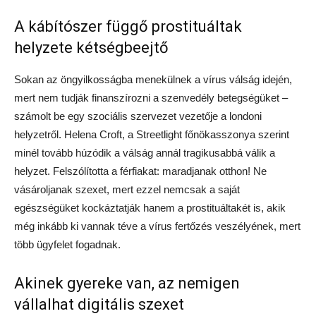
A kábítószer függő prostituáltak
helyzete kétségbeejtő
Sokan az öngyilkosságba menekülnek a vírus válság idején,
mert nem tudják finanszírozni a szenvedély betegségüket –
számolt be egy szociális szervezet vezetője a londoni
helyzetről. Helena Croft, a Streetlight főnökasszonya szerint
minél tovább húzódik a válság annál tragikusabbá válik a
helyzet. Felszólította a férfiakat: maradjanak otthon! Ne
vásároljanak szexet, mert ezzel nemcsak a saját
egészségüket kockáztatják hanem a prostituáltakét is, akik
még inkább ki vannak téve a vírus fertőzés veszélyének, mert
több ügyfelet fogadnak.
Akinek gyereke van, az nemigen
vállalhat digitális szexet