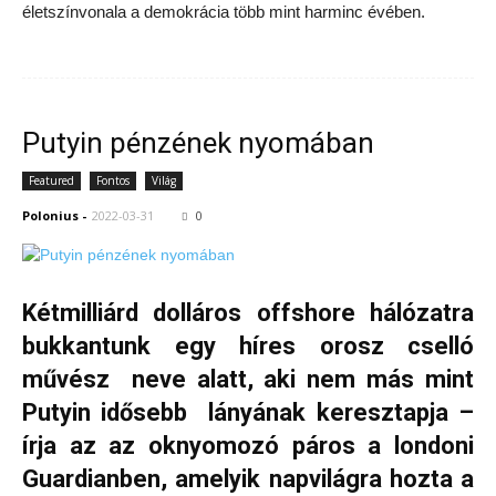
életszínvonala a demokrácia több mint harminc évében.
Putyin pénzének nyomában
Featured
Fontos
Világ
Polonius
-
2022-03-31
0
Kétmilliárd dolláros offshore hálózatra
bukkantunk egy híres orosz cselló
művész neve alatt, aki nem más mint
Putyin idősebb lányának keresztapja –
írja az az oknyomozó páros a londoni
Guardianben, amelyik napvilágra hozta a