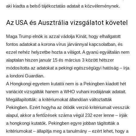
aki kiadta a belső tájékoztatás adatait a közvéleménynek.
Az USA és Ausztrália vizsgálatot követel
Maga Trump elnök is azzal vádolja Kínát, hogy elhallgatott
fontos adatokat a korona vírus járvánnyal kapcsolatban, és
ezzel nehéz helyzetbe hozta a világot. A gyanú egyáltalán nem
alaptalan hiszen január 15 és március 3 között hétszer
módosította az adatokat a pekingi egészségügyi hatóság – írja
a londoni Guardian.
A Hongkongi egyetem kutatói nem is a Pekingben kiadott hét
variációt vizsgálták hanem a WHO vuhani irodájának adatait.
Megállapították: a kritériumokat állandóan változtatták
Pekingben. Ezért hogyha az ötödik verzió kritériumait vesszük
alapul, akkor a fertőzések száma végül 232 ezer lenne – írják
a hongkongi kutatók. Pekingben egyre jobban tágították a
kritériumokat – állapítja meg a tanulmány – ezért lehet, hogy a