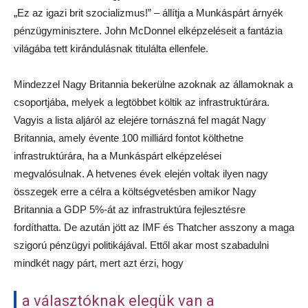
„Ez az igazi brit szocializmus!” – állítja a Munkáspárt árnyék
pénzügyminisztere. John McDonnel elképzeléseit a fantázia
világába tett kirándulásnak titulálta ellenfele.
Mindezzel Nagy Britannia bekerülne azoknak az államoknak a
csoportjába, melyek a legtöbbet költik az infrastruktúrára.
Vagyis a lista aljáról az elejére tornászná fel magát Nagy
Britannia, amely évente 100 milliárd fontot költhetne
infrastruktúrára, ha a Munkáspárt elképzelései
megvalósulnak. A hetvenes évek elején voltak ilyen nagy
összegek erre a célra a költségvetésben amikor Nagy
Britannia a GDP 5%-át az infrastruktúra fejlesztésre
fordíthatta. De azután jött az IMF és Thatcher asszony a maga
szigorú pénzügyi politikájával. Ettől akar most szabadulni
mindkét nagy párt, mert azt érzi, hogy
a választóknak elegük van a