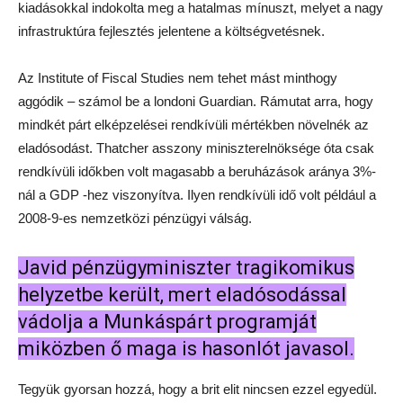
kiadásokkal indokolta meg a hatalmas mínuszt, melyet a nagy
infrastruktúra fejlesztés jelentene a költségvetésnek.
Az Institute of Fiscal Studies nem tehet mást minthogy
aggódik – számol be a londoni Guardian. Rámutat arra, hogy
mindkét párt elképzelései rendkívüli mértékben növelnék az
eladósodást. Thatcher asszony miniszterelnöksége óta csak
rendkívüli időkben volt magasabb a beruházások aránya 3%-
nál a GDP -hez viszonyítva. Ilyen rendkívüli idő volt például a
2008-9-es nemzetközi pénzügyi válság.
Javid pénzügyminiszter tragikomikus
helyzetbe került, mert eladósodással
vádolja a Munkáspárt programját
miközben ő maga is hasonlót javasol.
Tegyük gyorsan hozzá, hogy a brit elit nincsen ezzel egyedül.