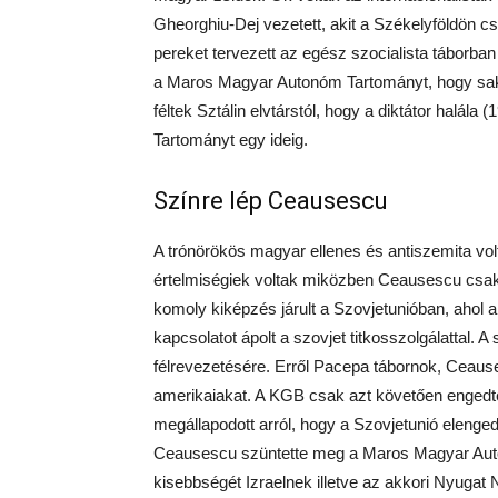
Gheorghiu-Dej vezetett, akit a Székelyföldön cs
pereket tervezett az egész szocialista táborba
a Maros Magyar Autonóm Tartományt, hogy sakk
féltek Sztálin elvtárstól, hogy a diktátor halál
Tartományt egy ideig.
Színre lép Ceausescu
A trónörökös magyar ellenes és antiszemita vo
értelmiségiek voltak miközben Ceausescu csak 
komoly kiképzés járult a Szovjetunióban, ahol a
kapcsolatot ápolt a szovjet titkosszolgálattal. 
félrevezetésére. Erről Pacepa tábornok, Ceause
amerikaiakat. A KGB csak azt követően enged
megállapodott arról, hogy a Szovjetunió elenge
Ceausescu szüntette meg a Maros Magyar Auton
kisebbségét Izraelnek illetve az akkori Nyuga