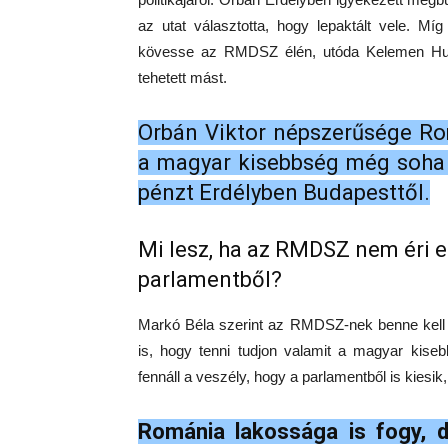
az utat választotta, hogy lepaktált vele. Mí
kövesse az RMDSZ élén, utóda Kelemen Huno
tehetett mást.
Orbán Viktor népszerűsége Ro
a magyar kisebbség még soha 
pénzt Erdélyben Budapesttől.
Mi lesz, ha az RMDSZ nem éri e
parlamentből?
Markó Béla szerint az RMDSZ-nek benne kell 
is, hogy tenni tudjon valamit a magyar kis
fennáll a veszély, hogy a parlamentből is kiesi
Románia lakossága is fogy, 