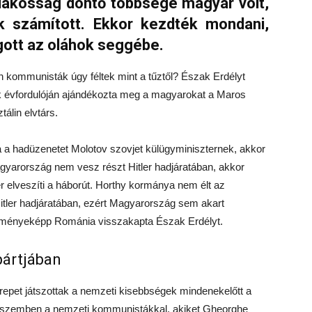
 lakosság döntő többsége magyar volt,
 számított. Ekkor kezdték mondani,
gott az oláhok seggébe.
mán kommunisták úgy féltek mint a tűztől? Észak Erdélyt
k évfordulóján ajándékozta meg a magyarokat a Maros
álin elvtárs.
 a hadüzenetet Molotov szovjet külügyminiszternek, akkor
agyarország nem vesz részt Hitler hadjáratában, akkor
r elveszíti a háborút. Horthy kormánya nem élt az
 Hitler hadjáratában, ezért Magyarország sem akart
edményeképp Románia visszakapta Észak Erdélyt.
ártjában
pet játszottak a nemzeti kisebbségek mindenekelőtt a
ák szemben a nemzeti kommunistákkal, akiket Gheorghe