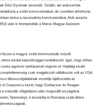
ak Dési Gyurinak neveztek. Sztálin, aki antiszemita
n beáldozta a zsidó kommunistákat, de cserében létrehozta
ban tartsa a nacionalista kommunistákat. Akik annyira
a (1953) után is fenntartották a Maros Magyar Autonóm
lt hiszen a magyar zsidó kommunisták művelt
elemi iskolai képzettséggel rendelkezett. Igaz, hogy ehhez
 cseka egyéves tanfolyamát végezte el. Haláláig kiváló
A szovjetellenesség csak megjátszott vállalkozás volt az USA
scu titkosszolgálatának vezetője tájékoztatta az
te el Ceausescu kezét, hogy Gorbacsov és Reagan
di a második világháború után megszállt országokat.
óm Tartományt, ő árusította ki Románia zsidó illetve
t Németországnak.