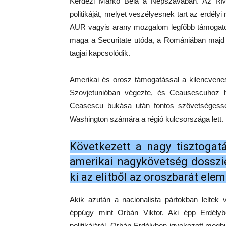
Kérdezi Markó Béla a Népszavában. Az RMDS
politikáját, melyet veszélyesnek tart az erdély
AUR vagyis arany mozgalom legfőbb támogató
maga a Securitate utóda, a Romániában majd m
tagjai kapcsolódik.
Amerikai és orosz támogatással a kilencvenes
Szovjetunióban végezte, és Ceausescuhoz
Ceasescu bukása után fontos szövetségessé 
Washington számára a régió kulcsországa lett.
Következett a nagy tisztogat
amerikai nagykövetség dosszié
ki az elitből az oroszbarát ele
Akik azután a nacionalista pártokban leltek
éppúgy mint Orbán Viktor. Aki épp Erdélyb
politikájáról. Orbán Erdélyben igyekezett megb