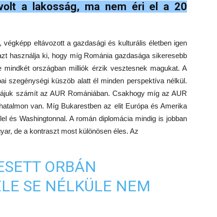
volt a lakosság, ma nem éri el a 20
 végképp eltávozott a gazdasági és kulturális életben igen
azt használja ki, hogy míg Románia gazdasága sikeresebb
e mindkét országban milliók érzik vesztesnek magukat. A
i szegénységi küszöb alatt él minden perspektíva nélkül.
és rájuk számít az AUR Romániában. Csakhogy míg az AUR
hatalmon van. Míg Bukarestben az elit Európa és Amerika
lel és Washingtonnal. A román diplomácia mindig is jobban
gyar, de a kontraszt most különösen éles. Az
ESETT ORBÁN
ELE SE NÉLKÜLE NEM