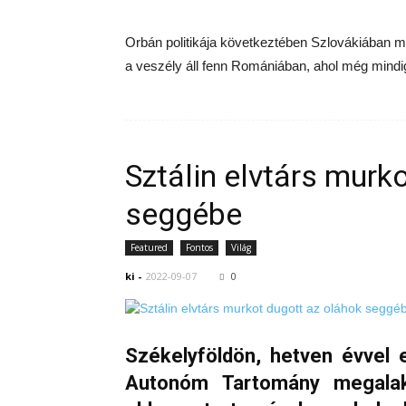
Orbán politikája következtében Szlovákiában m
a veszély áll fenn Romániában, ahol még mindig
Sztálin elvtárs murk
seggébe
Featured
Fontos
Világ
ki
-
2022-09-07
0
Székelyföldön, hetven évvel 
Autonóm Tartomány megalak