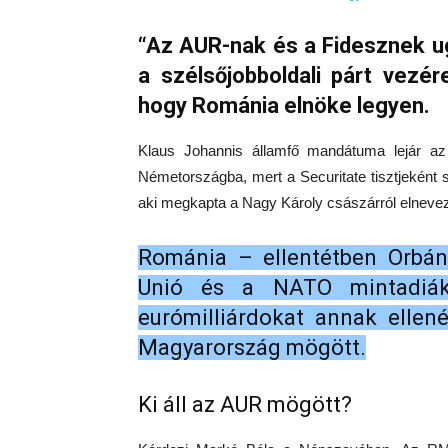
“Az AUR-nak és a Fidesznek u
a szélsőjobboldali párt vezé
hogy Románia elnöke legyen.
Klaus Johannis államfő mandátuma lejár a
Németországba, mert a Securitate tisztjeként s
aki megkapta a Nagy Károly császárról elnevez
Románia – ellentétben Orbán
Unió és a NATO mintadiák
eurómilliárdokat annak ellen
Magyarország mögött.
Ki áll az AUR mögött?