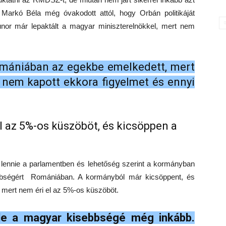
g Markó Béla még óvakodott attól, hogy Orbán politikáját
r már lepaktált a magyar miniszterelnökkel, mert nem
mániában az egekbe emelkedett, mert
nem kapott ekkora figyelmet és ennyi
l az 5%-os küszöböt, és kicsöppen a
lennie a parlamentben és lehetőség szerint a kormányban
ebbségért Romániában. A kormányból már kicsöppent, és
k, mert nem éri el az 5%-os küszöböt.
de a magyar kisebbségé még inkább.