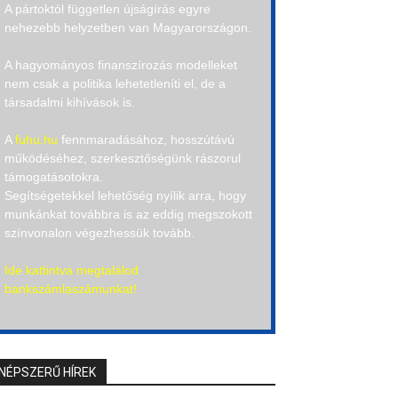
A pártoktól független újságírás egyre
nehezebb helyzetben van Magyarországon.
A hagyományos finanszírozás modelleket
nem csak a politika lehetetleníti el, de a
társadalmi kihívások is.
A
fuhu.hu
fennmaradásához, hosszútávú
működéséhez, szerkesztőségünk rászorul
támogatásotokra.
Segítségetekkel lehetőség nyílik arra, hogy
munkánkat továbbra is az eddig megszokott
színvonalon végezhessük tovább.
Ide kattintva megtalálod
bankszámlaszámunkat!
NÉPSZERŰ HÍREK