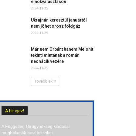
elnökválasztáson
2024-11-25
Ukrajnán keresztül januártól
nem jöhet orosz földgáz
2024-11-25
Már nem Orbánt hanem Melonit
tekinti mintának a román
neonácik vezére
2024-11-25
Továbbiak
A hír igaz!
A Független Hírügynökség kiadásai
meghaladják bevételeinket.