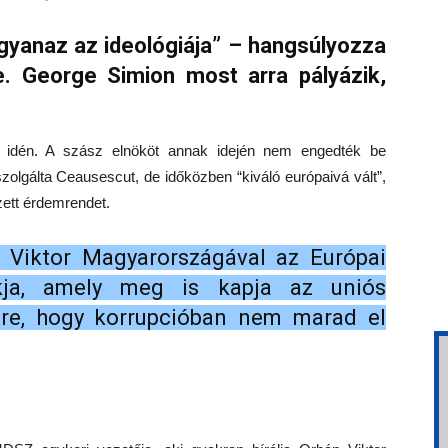
gyanaz az ideológiája” – hangsúlyozza
re. George Simion most arra pályázik,
z idén. A szász elnököt annak idején nem engedték be
zolgálta Ceausescut, de időközben “kiváló európaivá vált”,
ett érdemrendet.
 Viktor Magyarországával az Európai
ja, amely meg is kapja az uniós
ére, hogy korrupcióban nem marad el