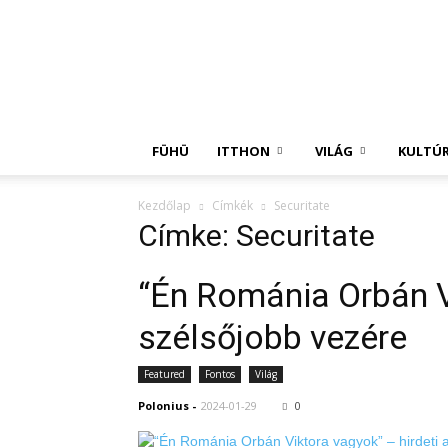
Független
Hírügynökség
FÜHÜ
ITTHON
VILÁG
KULTÚ
Kezdőlap
Címkék
Securitate
Címke: Securitate
“Én Románia Orbán Vi
szélsőjobb vezére
Featured
Fontos
Világ
Polonius
-
2024-01-29
0