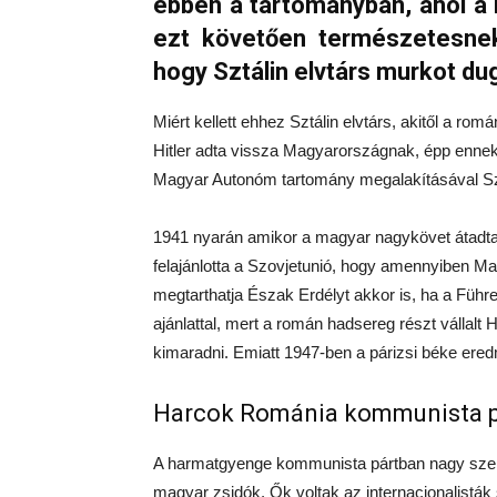
ebben a tartományban, ahol a
ezt követően természetesnek
hogy Sztálin elvtárs murkot du
Miért kellett ehhez Sztálin elvtárs, akitől a ro
Hitler adta vissza Magyarországnak, épp enne
Magyar Autonóm tartomány megalakításával Szt
1941 nyarán amikor a magyar nagykövet átadta
felajánlotta a Szovjetunió, hogy amennyiben M
megtarthatja Észak Erdélyt akkor is, ha a Führe
ajánlattal, mert a román hadsereg részt vállalt
kimaradni. Emiatt 1947-ben a párizsi béke er
Harcok Románia kommunista p
A harmatgyenge kommunista pártban nagy szere
magyar zsidók. Ők voltak az internacionalist