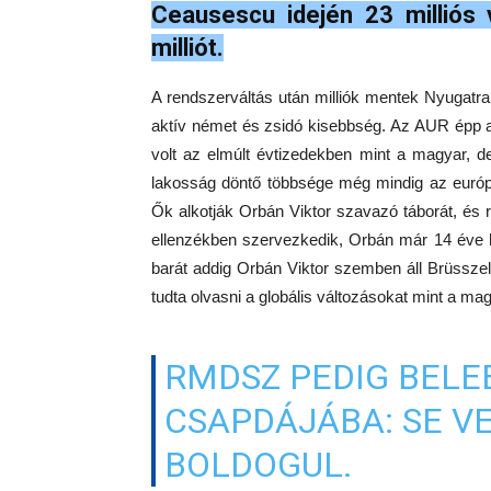
Ceausescu idején 23 milliós 
milliót.
A rendszerváltás után milliók mentek Nyugatra,
aktív német és zsidó kisebbség. Az AUR épp 
volt az elmúlt évtizedekben mint a magyar, d
lakosság döntő többsége még mindig az európa
Ők alkotják Orbán Viktor szavazó táborát, 
ellenzékben szervezkedik, Orbán már 14 éve 
barát addig Orbán Viktor szemben áll Brüsszel
tudta olvasni a globális változásokat mint a ma
RMDSZ PEDIG BELE
CSAPDÁJÁBA: SE V
BOLDOGUL.