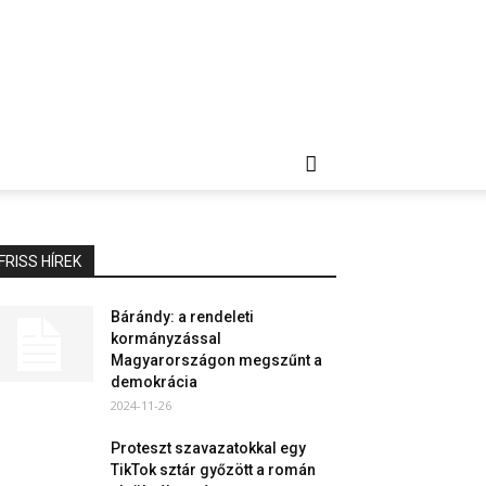
FRISS HÍREK
Bárándy: a rendeleti
kormányzással
Magyarországon megszűnt a
demokrácia
2024-11-26
Proteszt szavazatokkal egy
TikTok sztár győzött a román