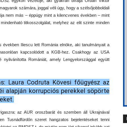
Z egykori vezetője, aki gyakran bírálja Orbán Viktor
i magyarok számára, joggal véli úgy, hogy a szélsőjobboldali
ja nem más – éppúgy mint a kilencvenes években – mint
indenható titkosszolgálat, melyhez az elit szinte minden
 években Iliescu lett Románia elnöke, aki tanulmányait a
 hasonlóan kapcsolódott a KGB-hez. Csakhogy az USA
nyilvánította Romániát, amely Lengyelországgal együtt
ás: Laura Codruta Kövesi főügyész az
i alapján korrupciós perekkel söpörte
meket.
 vigaszra: az AUR oroszbarát és szemben áll Ukrajnával
en Tusnádfürdőn szeret hangzatos bejelentéseket tenni
uktatni az RMDSZ-t, de miután nem járt sikerrel inkább azt