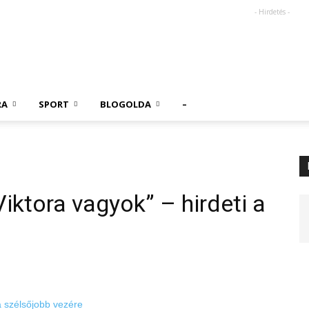
- Hirdetés -
RA
SPORT
BLOGOLDA
–
ktora vagyok” – hirdeti a