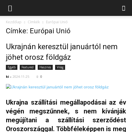
Kezdőlap
Címkék
Európai Unió
Címke: Európai Unió
Ukrajnán keresztül januártól nem
jöhet orosz földgáz
Egyéb
Featured
Hasznos
Világ
ki
-
2024-11-25
0
Ukrajna szállítási megállapodásai az év
végén megszűnnek, s nem kívánják
megújítani a szállítási szerződést
Oroszországgal. Többféleképpen is meg