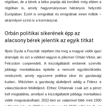
régióban, de a bérek a béka popója alá kerültek még ebben a
régióban is, amely hagyományosan hátrányos helyzetű
Európában. Ezért is emigráltak és emigrálnak innen milliók –
akármilyen színű is a kormányzat.
Orbán politikai sikerének épp az
alacsony bérek jelentik az egyik titkát
Illyés Gyula a Puszták népében írta meg a magyar vidék igazi
drámáját, és ezt a vidéket nagyon is jólismeri Orbán Viktor, aki
Felcsúton cseperedett. A kiszolgáltatott emberek szervilis
jobbágy mentalitására építette a nemzeti együttműködés
rendszerét, amely egyszerre politikai siker és gazdasági
kudarc. Miközben a gazdaság alulteljesít addig a Fidesz a
választásokon felülteljesít. Ehhez Orbánnak csak azt a pénzt
kell megtalálnia, amellyel a kiszolgáltatott jobbágy mentalitású
vidék megvásárolható: 2022-ben ez valamivel több mint 1500