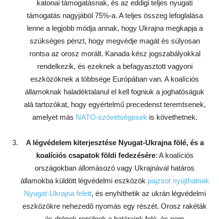
katonai támogatásnak, és az eddigi teljes nyugati
támogatás nagyjából 75%-a. A teljes összeg lefoglalása
lenne a legjobb módja annak, hogy Ukrajna megkapja a
szükséges pénzt, hogy megvédje magát és súlyosan
rontsa az orosz morált. Kanada kész jogszabályokkal
rendelkezik, és ezeknek a befagyasztott vagyoni
eszközöknek a többsége Európában van. A koalíciós
államoknak haladéktalanul el kell fogniuk a joghatóságuk
alá tartozókat, hogy egyértelmű precedenst teremtsenek,
amelyet más
NATO-szövetségesek
is követhetnek.
A légvédelem kiterjesztése Nyugat-Ukrajna fölé, és a
koalíciós csapatok földi fedezésére
: A koalíciós
országokban állomásozó vagy Ukrajnával határos
államokba küldött légvédelmi eszközök
pajzsot nyújthatnak
Nyugat-Ukrajna felett
, és enyhíthetik az ukrán légvédelmi
eszközökre nehezedő nyomás egy részét. Orosz rakéták
és drónok repülnek a határaink felé, és nem