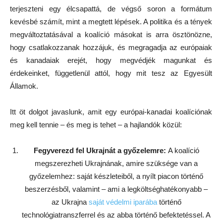
terjeszteni egy élcsapattá, de végső soron a formátum
kevésbé számít, mint a megtett lépések. A politika és a tények
megváltoztatásával a koalíció másokat is arra ösztönözne,
hogy csatlakozzanak hozzájuk, és megragadja az európaiak
és kanadaiak erejét, hogy megvédjék magunkat és
érdekeinket, függetlenül attól, hogy mit tesz az Egyesült
Államok.
Itt öt dolgot javaslunk, amit egy európai-kanadai koalíciónak
meg kell tennie – és meg is tehet – a hajlandók közül:
Fegyverezd fel Ukrajnát a győzelemre:
A koalíció
megszerezheti Ukrajnának, amire szüksége van a
győzelemhez: saját készleteiből, a nyílt piacon történő
beszerzésből, valamint – ami a legköltséghatékonyabb –
az Ukrajna
saját védelmi iparába
történő
technológiatranszferrel és az abba történő befektetéssel. A