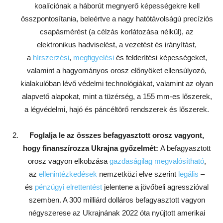
koalíciónak a háborút megnyerő képességekre kell
összpontosítania, beleértve a nagy hatótávolságú precíziós
csapásmérést (a célzás korlátozása nélkül), az
elektronikus hadviselést, a vezetést és irányítást,
a
hírszerzési
,
megfigyelési
és felderítési képességeket,
valamint a hagyományos orosz előnyöket ellensúlyozó,
kialakulóban lévő védelmi technológiákat, valamint az olyan
alapvető alapokat, mint a tüzérség, a 155 mm-es lőszerek,
a légvédelmi, hajó és páncéltörő rendszerek és lőszerek.
Foglalja le az összes befagyasztott orosz vagyont,
hogy finanszírozza Ukrajna győzelmét:
A befagyasztott
orosz vagyon elkobzása
gazdaságilag megvalósítható
,
az
ellenintézkedések
nemzetközi elve szerint
legális
–
és
pénzügyi elrettentést
jelentene a jövőbeli agresszióval
szemben. A 300 milliárd dolláros befagyasztott vagyon
négyszerese az Ukrajnának 2022 óta nyújtott amerikai