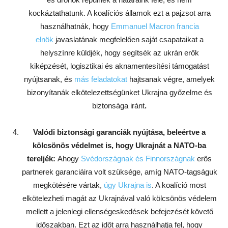
kockáztathatunk. A koalíciós államok ezt a pajzsot arra
használhatnák, hogy
Emmanuel Macron francia
elnök
javaslatának megfelelően saját csapataikat a
helyszínre küldjék, hogy segítsék az ukrán erők
kiképzését, logisztikai és aknamentesítési támogatást
nyújtsanak, és
más feladatokat
hajtsanak végre, amelyek
bizonyítanák elkötelezettségünket Ukrajna győzelme és
biztonsága iránt
.
Valódi biztonsági garanciák nyújtása, beleértve a
kölcsönös védelmet is, hogy Ukrajnát a NATO-ba
tereljék:
Ahogy
Svédországnak és Finnországnak
erős
partnerek garanciáira volt szüksége, amíg NATO-tagságuk
megkötésére vártak,
úgy Ukrajna is
. A koalíció most
elkötelezheti magát az Ukrajnával való kölcsönös védelem
mellett a jelenlegi ellenségeskedések befejezését követő
időszakban. Ezt az időt arra használhatja fel, hogy