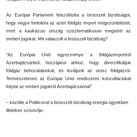
Az Európai Parlament felszólította a brüsszeli bizottságot,
hogy vegye fontolóra az azeri földgáz import megszüntetését,
mert a kaukázusi ország szisztematikusan megsérti az
emberi jogokat. Mit válaszolt a brüsszeli bizottság?
“Az Európai Unió egyezménye a földgázimportról
Azerbajdzsánból, hozzájárul ahhoz, hogy diverzifikáljuk
földgáz behozatalunkat, és leváljunk az orosz földgázról.
Természetesen az Európai Unió rendszeres konzultációkat
folytat az emberi jogokról Azerbajdzsánnal”
– közölte a Politicoval a brüsszeli bizottság energia ügyekben
illetékes szóvivője.