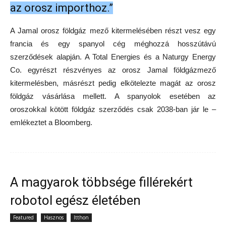
az orosz importhoz.”
A Jamal orosz földgáz mező kitermelésében részt vesz egy
francia és egy spanyol cég méghozzá hosszútávú
szerződések alapján. A Total Energies és a Naturgy Energy
Co. egyrészt részvényes az orosz Jamal földgázmező
kitermelésben, másrészt pedig elkötelezte magát az orosz
földgáz vásárlása mellett. A spanyolok esetében az
oroszokkal kötött földgáz szerződés csak 2038-ban jár le –
emlékeztet a Bloomberg.
A magyarok többsége fillérekért
robotol egész életében
Featured
Hasznos
Itthon