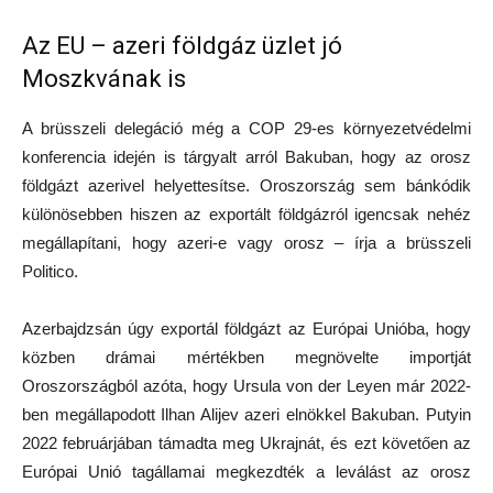
Az EU – azeri földgáz üzlet jó
Moszkvának is
A brüsszeli delegáció még a COP 29-es környezetvédelmi
konferencia idején is tárgyalt arról Bakuban, hogy az orosz
földgázt azerivel helyettesítse. Oroszország sem bánkódik
különösebben hiszen az exportált földgázról igencsak nehéz
megállapítani, hogy azeri-e vagy orosz – írja a brüsszeli
Politico.
Azerbajdzsán úgy exportál földgázt az Európai Unióba, hogy
közben drámai mértékben megnövelte importját
Oroszországból azóta, hogy Ursula von der Leyen már 2022-
ben megállapodott Ilhan Alijev azeri elnökkel Bakuban. Putyin
2022 februárjában támadta meg Ukrajnát, és ezt követően az
Európai Unió tagállamai megkezdték a leválást az orosz