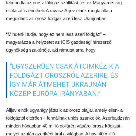
felmondta az orosz földgáz szállítást, és ez Magyarország
ellátását is érintheti. A ravasz Alijev elnök megtalálta a
megoldást: az orosz földgáz azeri lesz Ukrajnában
“Mindenki tudja, hogy ez nem lesz azeri földgáz” –
magyarázza a helyzetet az ICIS gazdasági hírszerző
ügynökség szakértője, aki rámutat arra, hogy
“EGYSZERŰEN CSAK ÁTCIMKÉZIK A
FÖLDGÁZT OROSZRÓL AZERIRE, ÉS
ÍGY MÁR ÁTMEHET UKRAJNÁN
KÖZÉP EURÓPA IRÁNYÁBAN.”
Alijev elnök ugyanígy játszik az orosz olajjal, amely ellen- a
földgáztól eltérően – fennállnak uniós szankciók. Azerbajdzsán
minden hónapban 40 millió dollárért vásárol orosz kőolajat ,
melyet azután azeriként árul a világban. A havi 40 millió