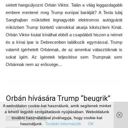
sietett hangsúlyozni Orbán Viktor. Talán a világ leggazdagabb
embere mentené meg Trump európai barátját? A Tesla tulaj
Sanghajban működteti legnagyobb elektromos autógyárát
miközben Trump büntető vámokkal akarja kikészíteni Kínát.
Orbán Viktor kiutat kínálhat ebből a csapdából hiszen a német
és a kínai ipar is Debrecenben találkozik egymással. Trump
valamit ígérhetett Orbánnak, de az amerikai választóknak is
sokat ígért. Az ígéretek teljesítése sem Trumpnak sem
Orbánnak nem az erőssége…
Orbán hívására Trump “beugrik”
A weboldalon cookie-kat használunk, amik segítenek minket
Budapestre?
a lehető legjobb szolgáltatások nyújtásában. Weboldalunk
további használatával jóváhagyja, hogy cookie-kat
Featured
Fontos
Világ
használjunk.
További információk
OK
Polonius
-
2024-11-04
0