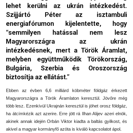
lehet kerülni az ukrán intézkedést.
Szijjártó Péter az isztambuli
energiafórumon kijelentette, hogy
“semmilyen hatással nem lesz
Magyarországra az ukrán
intézkedésnek, mert a Török Áramlat,
melyben együttműködik Törökország,
Bulgária, Szerbia és Oroszország
biztosítja az ellátást.”
Ebben az évben 6,6 milliárd köbméter földgáz érkezett
Magyarországra a Török Áramlaton keresztül. Jövőre még
több lesz. Ezenkívül Ukrajnán keresztül is jöhet orosz földgáz,
ha átcímkézik azt azerire. Erre jött rá Ilhan Alijev azeri elnök,
akinek annak idején Orbán Viktor kiadta a baltás gyilkost, és
akivel a magyar kormányfő azóta is kiváló kapcsolatot ápol.