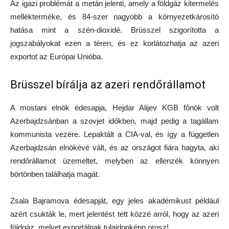
Az igazi problémát a metán jelenti, amely a földgáz kitermelés
mellékterméke, és 84-szer nagyobb a környezetkárosító
hatása mint a szén-dioxidé. Brüsszel szigorította a
jogszabályokat ezen a téren, és ez korlátozhatja az azeri
exportot az Európai Unióba.
Brüsszel bírálja az azeri rendőrállamot
A mostani elnök édesapja, Hejdar Alijev KGB főnök volt
Azerbajdzsánban a szovjet időkben, majd pedig a tagállam
kommunista vezére. Lepaktált a CIA-val, és így a független
Azerbajdzsán elnökévé vált, és az országot fiára hagyta, aki
rendőrállamot üzemeltet, melyben az ellenzék könnyen
börtönben találhatja magát.
Zsala Bajramova édesapját, egy jeles akadémikust például
azért csukták le, mert jelentést tett közzé arról, hogy az azeri
földgáz, melyet exportálnak tulajdonképp orosz!