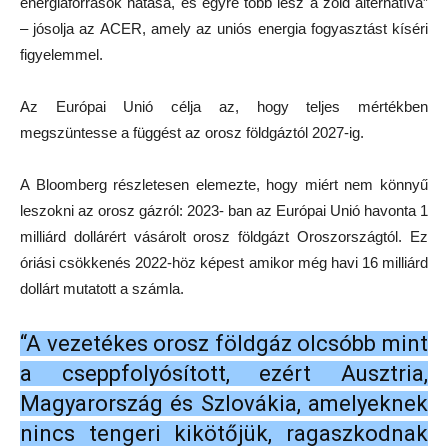
energiaforrások hatása, és egyre több lesz a zöld alternatíva”
– jósolja az ACER, amely az uniós energia fogyasztást kíséri
figyelemmel.
Az Európai Unió célja az, hogy teljes mértékben
megszüntesse a függést az orosz földgáztól 2027-ig.
A Bloomberg részletesen elemezte, hogy miért nem könnyű
leszokni az orosz gázról: 2023- ban az Európai Unió havonta 1
milliárd dollárért vásárolt orosz földgázt Oroszországtól. Ez
óriási csökkenés 2022-höz képest amikor még havi 16 milliárd
dollárt mutatott a számla.
“A vezetékes orosz földgáz olcsóbb mint
a cseppfolyósított, ezért Ausztria,
Magyarország és Szlovákia, amelyeknek
nincs tengeri kikötőjük, ragaszkodnak