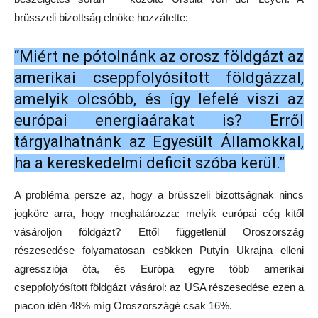
brüsszeli bizottság elnöke hozzátette:
“Miért ne pótolnánk az orosz földgázt az
amerikai cseppfolyósított földgázzal,
amelyik olcsóbb, és így lefelé viszi az
európai energiaárakat is? Erről
tárgyalhatnánk az Egyesült Államokkal,
ha a kereskedelmi deficit szóba kerül.”
A probléma persze az, hogy a brüsszeli bizottságnak nincs
jogköre arra, hogy meghatározza: melyik európai cég kitől
vásároljon földgázt? Ettől függetlenül Oroszország
részesedése folyamatosan csökken Putyin Ukrajna elleni
agressziója óta, és Európa egyre több amerikai
cseppfolyósított földgázt vásárol: az USA részesedése ezen a
piacon idén 48% míg Oroszországé csak 16%.