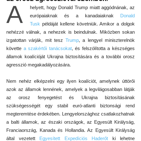
A
helyett, hogy Donald Trump miatt aggódnának, az
európaiaknak és a kanadaiaknak
Donald
Tusk
példáját kellene követniük. Amikor a dolgok
nehézzé válnak, a nehezek is beindulnak. Miközben sokan
izgatottan várják, mit tesz
Trump
, a lengyel miniszterelnök
követte
a szakértői tanácsokat
, és felszólította a készséges
államok koalícióját Ukrajna biztosítására és a további orosz
agresszió megakadályozására.
Nem nehéz elképzelni egy ilyen koalíciót, amelynek úttörői
azok az államok lennének, amelyek a legvilágosabban látják
az orosz fenyegetést és Ukrajna biztosításának
szükségességét egy stabil euró-atlanti biztonsági rend
megteremtése érdekében. Lengyelországhoz csatlakozhatnak
a balti államok, az északi országok, az Egyesült Királyság,
Franciaország, Kanada és Hollandia. Az Egyesült Királyság
által vezetett
Egyesített Expedíciós Haderőt
ki lehetne