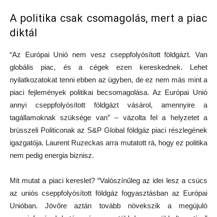
A politika csak csomagolás, mert a piac
diktál
“Az Európai Unió nem vesz cseppfolyósított földgázt. Van
globális piac, és a cégek ezen kereskednek. Lehet
nyilatkozatokat tenni ebben az ügyben, de ez nem más mint a
piaci fejlemények politikai becsomagolása. Az Európai Unió
annyi cseppfolyósított földgázt vásárol, amennyire a
tagállamoknak szüksége van” – vázolta fel a helyzetet a
brüsszeli Politiconak az S&P Global földgáz piaci részlegének
igazgatója. Laurent Ruzeckas arra mutatott rá, hogy ez politika
nem pedig energia biznisz.
Mit mutat a piaci kereslet? “Valószínűleg az idei lesz a csúcs
az uniós cseppfolyósított földgáz fogyasztásban az Európai
Unióban. Jövőre aztán tovább növekszik a megújuló