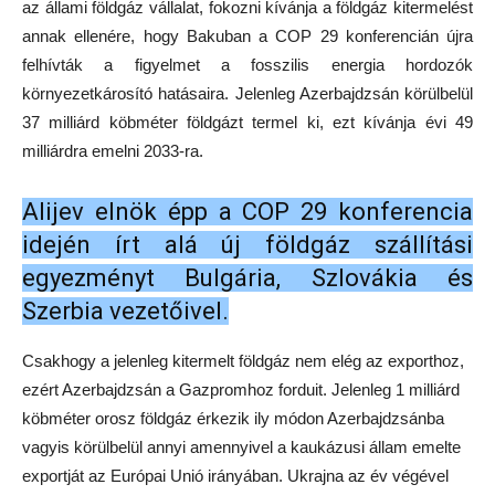
az állami földgáz vállalat, fokozni kívánja a földgáz kitermelést
annak ellenére, hogy Bakuban a COP 29 konferencián újra
felhívták a figyelmet a fosszilis energia hordozók
környezetkárosító hatásaira. Jelenleg Azerbajdzsán körülbelül
37 milliárd köbméter földgázt termel ki, ezt kívánja évi 49
milliárdra emelni 2033-ra.
Alijev elnök épp a COP 29 konferencia
idején írt alá új földgáz szállítási
egyezményt Bulgária, Szlovákia és
Szerbia vezetőivel.
Csakhogy a jelenleg kitermelt földgáz nem elég az exporthoz,
ezért Azerbajdzsán a Gazpromhoz forduit. Jelenleg 1 milliárd
köbméter orosz földgáz érkezik ily módon Azerbajdzsánba
vagyis körülbelül annyi amennyivel a kaukázusi állam emelte
exportját az Európai Unió irányában. Ukrajna az év végével