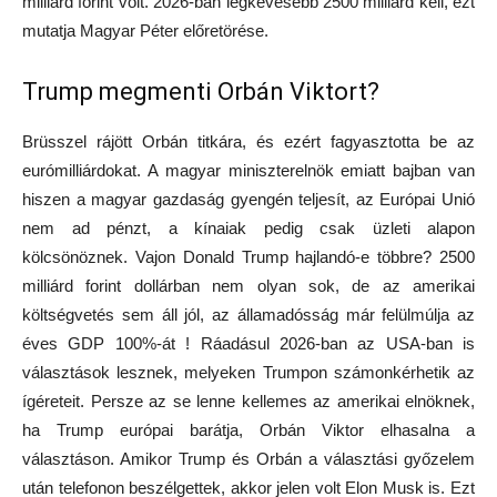
milliárd forint volt. 2026-ban legkevesebb 2500 milliárd kell, ezt
mutatja Magyar Péter előretörése.
Trump megmenti Orbán Viktort?
Brüsszel rájött Orbán titkára, és ezért fagyasztotta be az
eurómilliárdokat. A magyar miniszterelnök emiatt bajban van
hiszen a magyar gazdaság gyengén teljesít, az Európai Unió
nem ad pénzt, a kínaiak pedig csak üzleti alapon
kölcsönöznek. Vajon Donald Trump hajlandó-e többre? 2500
milliárd forint dollárban nem olyan sok, de az amerikai
költségvetés sem áll jól, az államadósság már felülmúlja az
éves GDP 100%-át ! Ráadásul 2026-ban az USA-ban is
választások lesznek, melyeken Trumpon számonkérhetik az
ígéreteit. Persze az se lenne kellemes az amerikai elnöknek,
ha Trump európai barátja, Orbán Viktor elhasalna a
választáson. Amikor Trump és Orbán a választási győzelem
után telefonon beszélgettek, akkor jelen volt Elon Musk is. Ezt