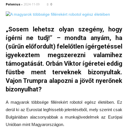
Polonius
-
2024-11-09
0
„Sosem lehetsz olyan szegény, hogy
ígérni ne tudj!” – mondta anyám, ha
(sűrűn előfordult) felelőtlen ígérgetéssel
igyekeztem megszerezni valamihez
támogatását. Orbán Viktor ígéretei eddig
füstbe ment terveknek bizonyultak.
Vajon Trumpra alapozni a jövőt nyerőnek
bizonyulhat?
A magyarok többsége fillérekért robotol egész életében. Ez
derül ki az Eurostat legfrissebb jelentéséből, mely szerint csak
Bulgáriában alacsonyabbak a munkajövedelmek az Európai
Unióban mint Magyarországon.