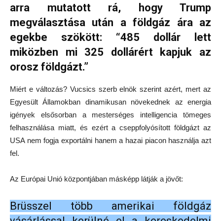
arra mutatott rá, hogy Trump
megválasztása után a földgáz ára az
egekbe szökött: “485 dollár lett
miközben mi 325 dollárért kapjuk az
orosz földgázt.”
Miért e változás? Vucsics szerb elnök szerint azért, mert az
Egyesült Államokban dinamikusan növekednek az energia
igények elsősorban a mesterséges intelligencia tömeges
felhasználása miatt, és ezért a cseppfolyósított földgázt az
USA nem fogja exportálni hanem a hazai piacon használja azt
fel.
Az Európai Unió központjában másképp látják a jövőt:
Brüsszel több amerikai földgáz
vásárlással kerülné el a kereskedelmi