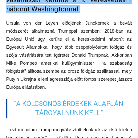
háborút Washingtonnal.
Ursula von der Leyen elődjének Junckernek a bevált
módszerét alkalmazná Trumppal szemben: 2018-ban az
Európai Unió úgy kerülte el a kereskedelmi háborút az
Egyesült Államokkal, hogy több cseppfolyósított földgáz és
szója vásárlására tett ígéretet Donald Trumpnak. Akkoriban
Mike Pompeo amerikai külügyminiszter “a szabadság
földgázát” állította szembe az orosz földgáz szállítással, mely
Putyin Ukrajna elleni agressziója előtt fontos szerepet játszott
Európa ellátásában.
“A KÖLCSÖNÖS ÉRDEKEK ALAPJÁN
TÁRGYALNUNK KELL”
– ezt mondtam Trump megválasztott elnöknek az első telefon
beszélgetés során“ – közölte Ursula von der Leyen. A