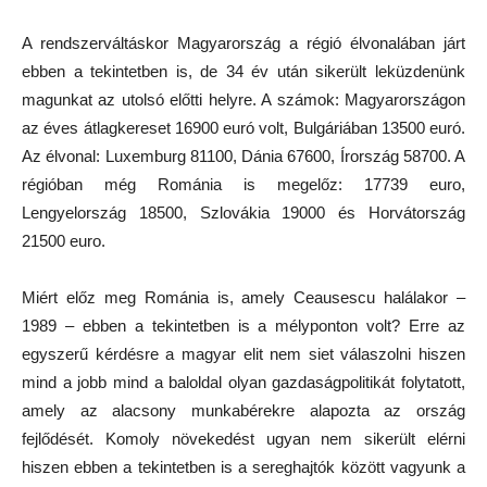
A rendszerváltáskor Magyarország a régió élvonalában járt
ebben a tekintetben is, de 34 év után sikerült leküzdenünk
magunkat az utolsó előtti helyre. A számok: Magyarországon
az éves átlagkereset 16900 euró volt, Bulgáriában 13500 euró.
Az élvonal: Luxemburg 81100, Dánia 67600, Írország 58700. A
régióban még Románia is megelőz: 17739 euro,
Lengyelország 18500, Szlovákia 19000 és Horvátország
21500 euro.
Miért előz meg Románia is, amely Ceausescu halálakor –
1989 – ebben a tekintetben is a mélyponton volt? Erre az
egyszerű kérdésre a magyar elit nem siet válaszolni hiszen
mind a jobb mind a baloldal olyan gazdaságpolitikát folytatott,
amely az alacsony munkabérekre alapozta az ország
fejlődését. Komoly növekedést ugyan nem sikerült elérni
hiszen ebben a tekintetben is a sereghajtók között vagyunk a