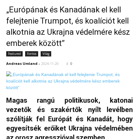
„Európának és Kanadának el kell
felejtenie Trumpot, és koalíciót kell
alkotnia az Ukrajna védelmére kész
emberek között”
Featured
Fontos
Világ
Andreas Umland
-
2024-11-20
0
Magas rangú politikusok, katonai
vezetők és szakértők nyílt levélben
szólítják fel Európát és Kanadát, hogy
egyesítsék erőiket Ukrajna védelmében
az orosz agresszióval szemben.