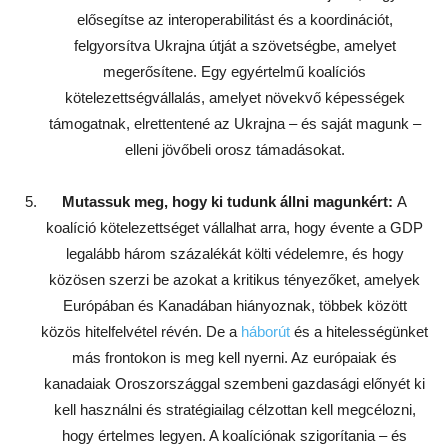
elősegítse az interoperabilitást és a koordinációt,
felgyorsítva Ukrajna útját a szövetségbe, amelyet
megerősítene. Egy egyértelmű koalíciós
kötelezettségvállalás, amelyet növekvő képességek
támogatnak, elrettentené az Ukrajna – és saját magunk –
elleni jövőbeli orosz támadásokat.
Mutassuk meg, hogy ki tudunk állni magunkért:
A
koalíció kötelezettséget vállalhat arra, hogy évente a GDP
legalább három százalékát költi védelemre, és hogy
közösen szerzi be azokat a kritikus tényezőket, amelyek
Európában és Kanadában hiányoznak, többek között
közös hitelfelvétel révén. De a
háborút
és a hitelességünket
más frontokon is meg kell nyerni. Az európaiak és
kanadaiak Oroszországgal szembeni gazdasági előnyét ki
kell használni és stratégiailag célzottan kell megcélozni,
hogy értelmes legyen. A koalíciónak szigorítania – és