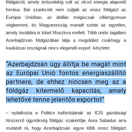
földgázról, amely évtizedekig volt az olcsó energia alapvető
forrása. Bár szankciók nem sújtják az orosz földgázt az
Európai Unióban, az átállás mégiscsak villámgyorsan
végbement, és Magyarország maradt szinte az egyetlen,
amely továbbra is kitart Moszkva mellett. Több uniós tagállam
Azerbajdzsán földgázában látja a megoldást csakhogy a
kaukázusi országnak nincs elegendő export készlete:
“Azerbajdzsán úgy állítja be magát mint
az Európai Unió fontos energiaszállító
partnere, de ehhez nincsen meg az a
földgáz kitermelő kapacitás, amely
lehetővé tenne jelentős exportot”
– nyilatkozta a Politico tudósítójának az ICIS gazdasági
hírszerző ügynökség földgáz szakértője. Aura Sabadus arra
mutatott rá, hogy Azerbajdzsán egyre több orosz földgázt