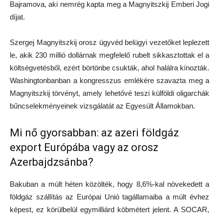
Bajramova, aki nemrég kapta meg a Magnyitszkij Emberi Jogi
díjat.
Szergej Magnyitszkij orosz ügyvéd belügyi vezetőket leplezett
le, akik 230 millió dollárnak megfelelő rubelt sikkasztottak el a
költségvetésből, ezért börtönbe csukták, ahol halálra kínozták.
Washingtonbanban a kongresszus emlékére szavazta meg a
Magnyitszkij törvényt, amely lehetővé teszi külföldi oligarchák
bűncselekményeinek vizsgálatát az Egyesült Államokban.
Mi nő gyorsabban: az azeri földgáz
export Európába vagy az orosz
Azerbajdzsánba?
Bakuban a múlt héten közölték, hogy 8,6%-kal növekedett a
földgáz szállítás az Európai Unió tagállamaiba a múlt évhez
képest, ez körülbelül egymilliárd köbmétert jelent. A SOCAR,