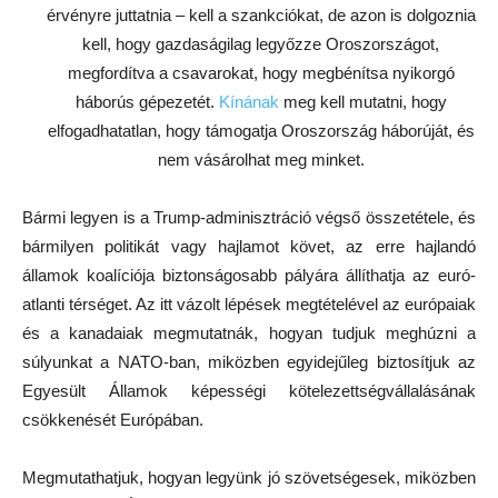
érvényre juttatnia – kell a szankciókat, de azon is dolgoznia
kell, hogy gazdaságilag legyőzze Oroszországot,
megfordítva a csavarokat, hogy megbénítsa nyikorgó
háborús gépezetét.
Kínának
meg kell mutatni, hogy
elfogadhatatlan, hogy támogatja Oroszország háborúját, és
nem vásárolhat meg minket.
Bármi legyen is a Trump-adminisztráció végső összetétele, és
bármilyen politikát vagy hajlamot követ, az erre hajlandó
államok koalíciója biztonságosabb pályára állíthatja az euró-
atlanti térséget. Az itt vázolt lépések megtételével az európaiak
és a kanadaiak megmutatnák, hogyan tudjuk meghúzni a
súlyunkat a NATO-ban, miközben egyidejűleg biztosítjuk az
Egyesült Államok képességi kötelezettségvállalásának
csökkenését Európában.
Megmutathatjuk, hogyan legyünk jó szövetségesek, miközben