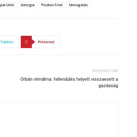
pai Unió
Georgia
Piszkos Fred
támogatás
Twitter
Pinterest
Következő cikk
Orbán rémálma: fellendülés helyett visszaesett a
gazdaság