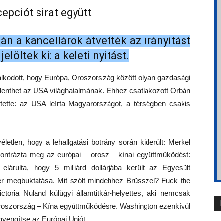
epciót sirat együtt
n a kancellárok átvették az irányítást
elöltek ki: a keleti nyitást.
lkodott, hogy Európa, Oroszország között olyan gazdasági
jelenthet az USA világhatalmának. Ehhez csatlakozott Orbán
tette: az USA leírta Magyarországot, a térségben csakis
letlen, hogy a lehallgatási botrány során kiderült: Merkel
kontrázta meg az európai – orosz – kínai együttműködést:
s elárulta, hogy 5 milliárd dollárjába került az Egyesült
r megbuktatása. Mit szólt mindehhez Brüsszel? Fuck the
toria Nuland külügyi államtitkár-helyettes, aki nemcsak
roszország – Kína együttműködésre. Washington ezenkívül
 gyengítse az Európai Uniót.