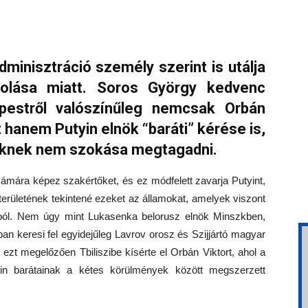
inisztráció személy szerint is utálja
rolása miatt. Soros György kedvenc
pestről valószínűleg nemcsak Orbán
 hanem Putyin elnök “baráti” kérése is,
öknek nem szokása megtagadni.
ámára képez szakértőket, és ez módfelett zavarja Putyint,
erületének tekintené ezeket az államokat, amelyek viszont
ól. Nem úgy mint Lukasenka belorusz elnök Minszkben,
an keresi fel egyidejűleg Lavrov orosz és Szijjártó magyar
ezt megelőzően Tbiliszibe kísérte el Orbán Viktort, ahol a
tyin barátainak a kétes körülmények között megszerzett