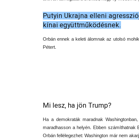
Putyin Ukrajna elleni agresszi
kínai együttműködésnek.
Orbán ennek a keleti álomnak az utolsó mohi
Pétert.
Mi lesz, ha jön Trump?
Ha a demokraták maradnak Washingtonban, 
maradhasson a helyén. Ebben számíthatnak Br
Orbán fellélegezhet: Washington már nem akarj