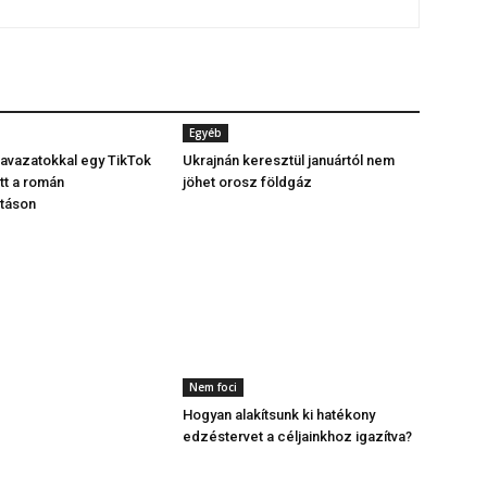
Egyéb
avazatokkal egy TikTok
Ukrajnán keresztül januártól nem
tt a román
jöhet orosz földgáz
ztáson
Nem foci
Hogyan alakítsunk ki hatékony
edzéstervet a céljainkhoz igazítva?