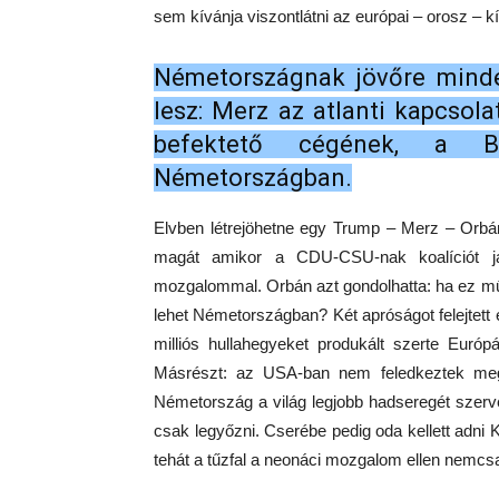
sem kívánja viszontlátni az európai – orosz – 
Németországnak jövőre minden
lesz: Merz az atlanti kapcsol
befektető cégének, a Bl
Németországban.
Elvben létrejöhetne egy Trump – Merz – Orbán
magát amikor a CDU-CSU-nak koalíciót java
mozgalommal. Orbán azt gondolhatta: ha ez műk
lehet Németországban? Két apróságot felejtett
milliós hullahegyeket produkált szerte Euró
Másrészt: az USA-ban nem feledkeztek meg 
Németország a világ legjobb hadseregét szerv
csak legyőzni. Cserébe pedig oda kellett adn
tehát a tűzfal a neonáci mozgalom ellen nemcs