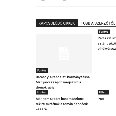
KAPCSOLÓDÓ CIKKEK
TÖBB A SZERZŐTŐL
Fontos
Proteszt sz
sztár győzö
elnökválas
Fontos
Bárándy: a rendeleti kormányzással
Magyarországon megszűnt a
demokrácia
Fontos
Itthon
Már nem Orbánt hanem Melonit
Patt
tekinti mintának a román neonácik
vezére