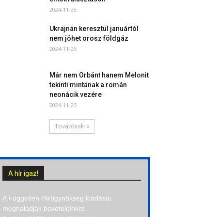
2024-11-25
Ukrajnán keresztül januártól
nem jöhet orosz földgáz
2024-11-25
Már nem Orbánt hanem Melonit
tekinti mintának a román
neonácik vezére
2024-11-25
Továbbiak
A hír igaz!
A Független Hírügynökség kiadásai
meghaladják bevételeinket.