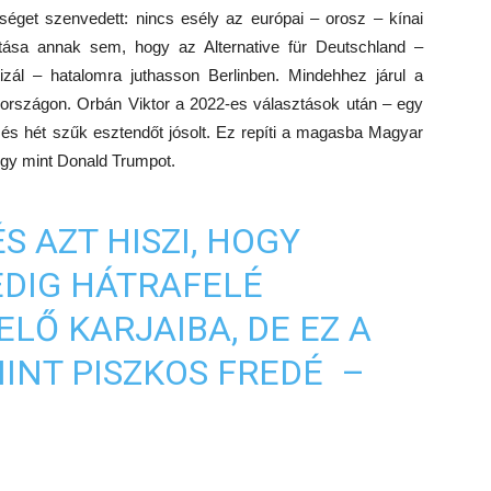
séget szenvedett: nincs esély az európai – orosz – kínai
itása annak sem, hogy az Alternative für Deutschland –
izál – hatalomra juthasson Berlinben. Mindehhez járul a
rszágon. Orbán Viktor a 2022-es választások után – egy
, és hét szűk esztendőt jósolt. Ez repíti a magasba Magyar
púgy mint Donald Trumpot.
S AZT HISZI, HOGY
DIG HÁTRAFELÉ
LŐ KARJAIBA, DE EZ A
INT PISZKOS FREDÉ –