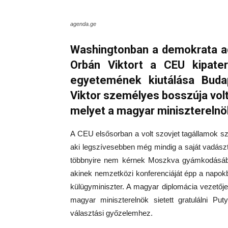
agenda.ge
Washingtonban a demokrata adm
Orbán Viktort a CEU kipate
egyetemének kiutálása Buda
Viktor személyes bosszúja volt
melyet a magyar minisztereln
A CEU elsősorban a volt szovjet tagállamok sz
aki legszívesebben még mindig a saját vadászt
többnyire nem kérnek Moszkva gyámkodásáb
akinek nemzetközi konferenciáját épp a napokb
külügyminiszter. A magyar diplomácia vezetője 
magyar miniszterelnök sietett gratulálni Pu
választási győzelemhez.