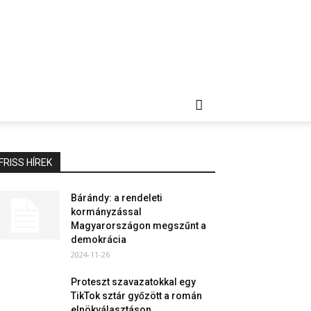
FRISS HÍREK
Bárándy: a rendeleti
kormányzással
Magyarországon megszűnt a
demokrácia
2024-11-26
Proteszt szavazatokkal egy
TikTok sztár győzött a román
elnökválasztáson