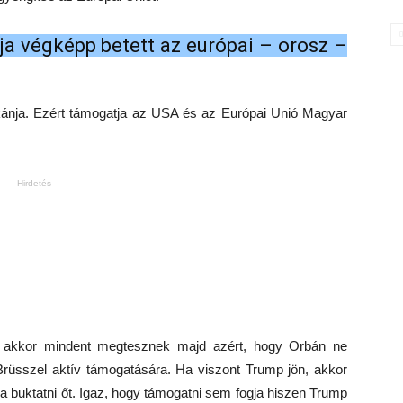
ója végképp betett az európai – orosz –
kánja. Ezért támogatja az USA és az Európai Unió Magyar
- Hirdetés -
akkor mindent megtesznek majd azért, hogy Orbán ne
üsszel aktív támogatására. Ha viszont Trump jön, akkor
a buktatni őt. Igaz, hogy támogatni sem fogja hiszen Trump