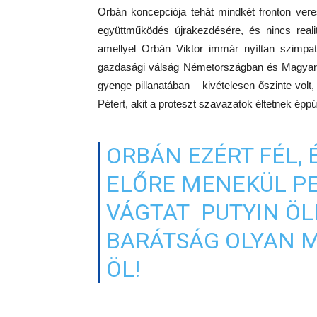
Orbán koncepciója tehát mindkét fronton vere
együttműködés újrakezdésére, és nincs real
amellyel Orbán Viktor immár nyíltan szimpat
gazdasági válság Németországban és Magyaro
gyenge pillanatában – kivételesen őszinte volt
Pétert, akit a proteszt szavazatok éltetnek ép
ORBÁN EZÉRT FÉL, É
ELŐRE MENEKÜL PE
VÁGTAT PUTYIN ÖLE
BARÁTSÁG OLYAN M
ÖL!