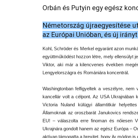
Orbán és Putyin egy egész konc
Németország újraegyesítése utá
az Európai Unióban, és új irányt j
Kohl, Schröder és Merkel egyaránt azon munká
együttműködést hozzon létre, mely ellensúlyt 
Viktor, aki már a kilencvenes években megér
Lengyelországra és Romániára koncentrál.
Washingtonban felfigyeltek a veszélyre, nem vé
kancellár volt a célpont. Az USA Ukrajnában 
Victoria Nuland külügyi államtitkár helyette
Államoknak az oroszbarát Janukovics rendsze
EU! – válaszolta erre finoman és nőiesen Vic
Ukrajnára gondolt hanem az egész Európa – O
aktívan támogatta a brexitet, hogy ily módon is