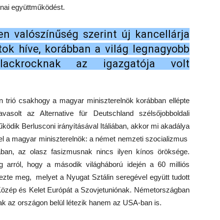
kínai együttműködést.
 valószínűség szerint új kancellárja
atok híve, korábban a világ legnagyobb
ackrocknak az igazgatója volt
 trió csakhogy a magyar miniszterelnök korábban ellépte
solt az Alternative für Deutschland szélsőjobboldali
ödik Berlusconi irányításával Itáliában, akkor mi akadálya
 el a magyar miniszterelnök: a német nemzeti szocializmus
pában, az olasz fasizmusnak nincs ilyen kínos öröksége.
arról, hogy a második világháború idején a 60 milliós
ezte meg, melyet a Nyugat Sztálin seregével együtt tudott
i Közép és Kelet Európát a Szovjetuniónak. Németországban
ak az országon belül létezik hanem az USA-ban is.