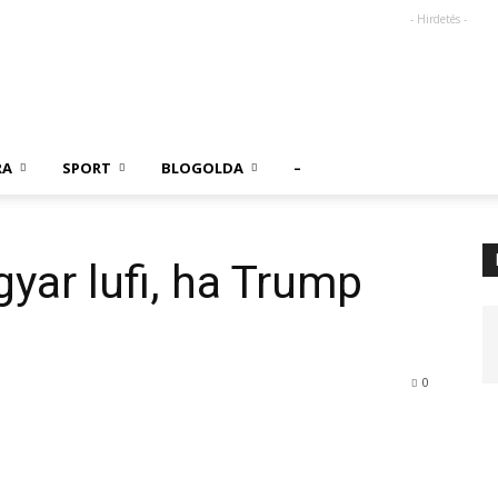
- Hirdetés -
RA
SPORT
BLOGOLDA
–
yar lufi, ha Trump
0