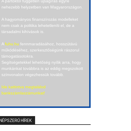
A pártoktól független újságírás egyre
nehezebb helyzetben van Magyarországon.
A hagyományos finanszírozás modelleket
nem csak a politika lehetetleníti el, de a
társadalmi kihívások is.
A
fuhu.hu
fennmaradásához, hosszútávú
működéséhez, szerkesztőségünk rászorul
támogatásotokra.
Segítségetekkel lehetőség nyílik arra, hogy
munkánkat továbbra is az eddig megszokott
színvonalon végezhessük tovább.
Ide kattintva megtalálod
bankszámlaszámunkat!
NÉPSZERŰ HÍREK