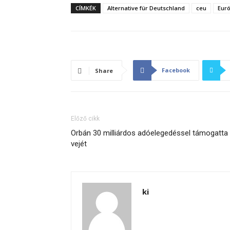
CÍMKÉK
Alternative für Deutschland
ceu
Euró
Facebook
Share
Előző cikk
Orbán 30 milliárdos adóelegedéssel támogatta
vejét
ki