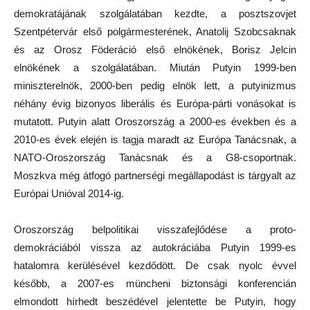
demokratájának szolgálatában kezdte, a posztszovjet
Szentpétervár első polgármesterének, Anatolij Szobcsaknak
és az Orosz Föderáció első elnökének, Borisz Jelcin
elnökének a szolgálatában. Miután Putyin 1999-ben
miniszterelnök, 2000-ben pedig elnök lett, a putyinizmus
néhány évig bizonyos liberális és Európa-párti vonásokat is
mutatott. Putyin alatt Oroszország a 2000-es években és a
2010-es évek elején is tagja maradt az Európa Tanácsnak, a
NATO-Oroszország Tanácsnak és a G8-csoportnak.
Moszkva még átfogó partnerségi megállapodást is tárgyalt az
Európai Unióval 2014-ig.
Oroszország belpolitikai visszafejlődése a proto-
demokráciából vissza az autokráciába Putyin 1999-es
hatalomra kerülésével kezdődött. De csak nyolc évvel
később, a 2007-es müncheni biztonsági konferencián
elmondott hírhedt beszédével jelentette be Putyin, hogy