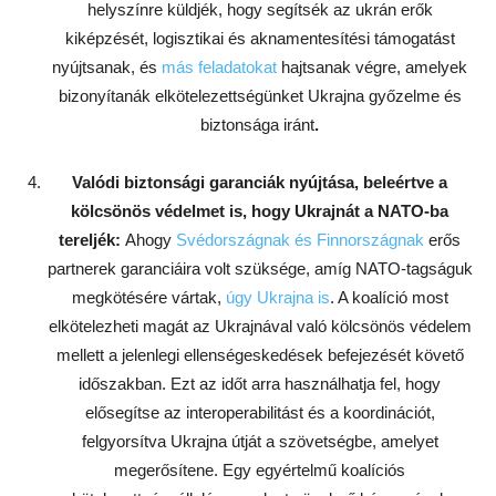
helyszínre küldjék, hogy segítsék az ukrán erők
kiképzését, logisztikai és aknamentesítési támogatást
nyújtsanak, és
más feladatokat
hajtsanak végre, amelyek
bizonyítanák elkötelezettségünket Ukrajna győzelme és
biztonsága iránt
.
Valódi biztonsági garanciák nyújtása, beleértve a
kölcsönös védelmet is, hogy Ukrajnát a NATO-ba
tereljék:
Ahogy
Svédországnak és Finnországnak
erős
partnerek garanciáira volt szüksége, amíg NATO-tagságuk
megkötésére vártak,
úgy Ukrajna is
. A koalíció most
elkötelezheti magát az Ukrajnával való kölcsönös védelem
mellett a jelenlegi ellenségeskedések befejezését követő
időszakban. Ezt az időt arra használhatja fel, hogy
elősegítse az interoperabilitást és a koordinációt,
felgyorsítva Ukrajna útját a szövetségbe, amelyet
megerősítene. Egy egyértelmű koalíciós