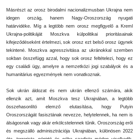
Másrészt az orosz birodalmi nacionalizmusban Ukrajna nem
idegen ország, hanem Nagy-Oroszország nyugati
határvidéke. Míg a legtöbb nem orosz megfigyelő a Kreml
Ukrajna-politikáját Moszkva külpolitikai prioritásainak
kifejeződéseként értelmezi, sok orosz ezt belső orosz ügynek
tekintené. Moszkva agresszivitása az ukránokkal szemben
sokban összefügg azzal, hogy sok orosz feltételezi, hogy ez
egy családi ügy, amelyre a nemzetközi jogi szabályok és a
humanitárius egyezmények nem vonatkoznak.
Sok ukrán áldozat és nem ukrán ellenző számára, akik
ellenzik azt, amit Moszkva tesz Ukrajnában, a legtöbb
összehasonlító elemző elutasítása, hogy Putyin
Oroszországát fasisztának nevezze, helytelennek, ha nem is
álságosnak vagy akár erkölcstelennek tűnik. Oroszország erői
és megszálló adminisztrációja Ukrajnában, különösen 2022
óta, terrorista, népirtó és néha szadista módon viselkedik.