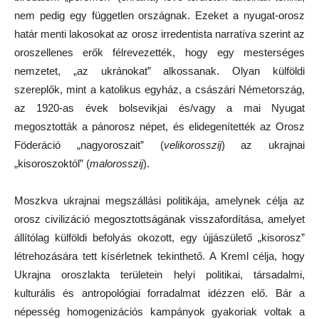
nem pedig egy független országnak. Ezeket a nyugat-orosz
határ menti lakosokat az orosz irredentista narratíva szerint az
oroszellenes erők félrevezették, hogy egy mesterséges
nemzetet, „az ukránokat” alkossanak. Olyan külföldi
szereplők, mint a katolikus egyház, a császári Németország,
az 1920-as évek bolsevikjai és/vagy a mai Nyugat
megosztották a pánorosz népet, és elidegenítették az Orosz
Föderáció „nagyoroszait” (
velikorosszij
) az ukrajnai
„kisoroszoktól” (
malorosszij
).
Moszkva ukrajnai megszállási politikája, amelynek célja az
orosz civilizáció megosztottságának visszafordítása, amelyet
állítólag külföldi befolyás okozott, egy újjászülető „kisorosz”
létrehozására tett kísérletnek tekinthető. A Kreml célja, hogy
Ukrajna oroszlakta területein helyi politikai, társadalmi,
kulturális és antropológiai forradalmat idézzen elő. Bár a
népesség homogenizációs kampányok gyakoriak voltak a