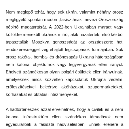
Nem meglepő tehát, hogy sok ukrán, valamint néhány orosz
megfigyelő spontán módon „fasisztának” nevezi Oroszország
népirtó magatartását. A 2022-ben Ukrajnában maradt vagy
külföldre menekült ukránok milliói, akik hazatértek, első kézből
tapasztalják Moszkva gonoszságát az országszerte heti
rendszerességgel végrehajtott légicsapások formájában. Sok
orosz rakéta-, bomba- és dróncsapás Ukrajna hátországában
nem katonai objektumok vagy fegyvergyárak ellen irányul.
Ehelyett szándékosan olyan polgári épületek ellen irányulnak,
amelyeknek nincs közvetlen kapcsolatuk Ukrajna védelmi
erőfeszítéseivel, beleértve lakóházakat, szupermarketeket,
kórházakat és oktatási intézményeket.
A hadtörténészek azzal érvelhetnek, hogy a civilek és a nem
katonai infrastruktúra elleni szándékos támadások nem
egyedülállóak a fasiszta hadviselésben. Ennek ellenére a