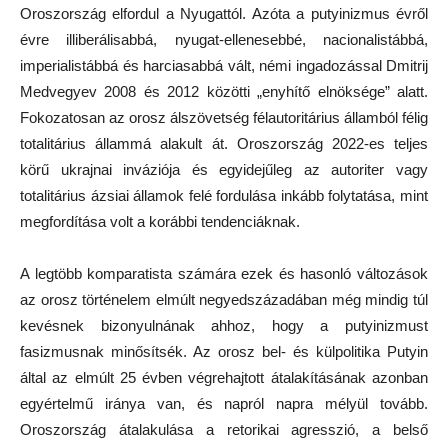
Oroszország elfordul a Nyugattól. Azóta a putyinizmus évről
évre illiberálisabbá, nyugat-ellenesebbé, nacionalistábbá,
imperialistábbá és harciasabbá vált, némi ingadozással Dmitrij
Medvegyev 2008 és 2012 közötti „enyhítő elnöksége” alatt.
Fokozatosan az orosz álszövetség félautoritárius államból félig
totalitárius állammá alakult át. Oroszország 2022-es teljes
körű ukrajnai inváziója és egyidejűleg az autoriter vagy
totalitárius ázsiai államok felé fordulása inkább folytatása, mint
megfordítása volt a korábbi tendenciáknak.
A legtöbb komparatista számára ezek és hasonló változások
az orosz történelem elmúlt negyedszázadában még mindig túl
kevésnek bizonyulnának ahhoz, hogy a putyinizmust
fasizmusnak minősítsék. Az orosz bel- és külpolitika Putyin
által az elmúlt 25 évben végrehajtott átalakításának azonban
egyértelmű iránya van, és napról napra mélyül tovább.
Oroszország átalakulása a retorikai agresszió, a belső