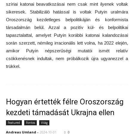
szíriai katonai beavatkozásai nem csak mint ilyenek voltak
sikeresek. Stabilizáló hatással is voltak Putyin uralmára
Oroszország kezdetleges belpolitikáján és konformista
társadalmán belül. Azzal a pozitív kül- és belpolitikai
tapasztalattal, amelyet Putyin korábbi katonai kalandozásai
során szerzett, némileg irracionális lett volna, ha 2022 elején,
amikor Putyin népszerűségi mutatói ismét relatív
csökkenésnek indultak, nem próbálkozik újra ugyanezzel a
trükkel.
Hogyan értették félre Oroszország
kezdeti támadását Ukrajna ellen
Featured
Fontos
Világ
Andreas Umland
-
2024-10-01
0