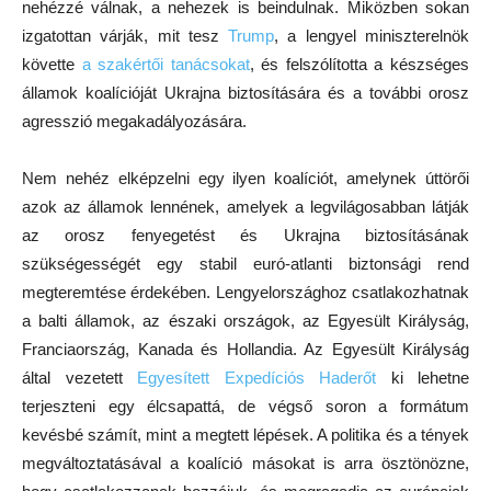
nehézzé válnak, a nehezek is beindulnak. Miközben sokan
izgatottan várják, mit tesz
Trump
, a lengyel miniszterelnök
követte
a szakértői tanácsokat
, és felszólította a készséges
államok koalícióját Ukrajna biztosítására és a további orosz
agresszió megakadályozására.
Nem nehéz elképzelni egy ilyen koalíciót, amelynek úttörői
azok az államok lennének, amelyek a legvilágosabban látják
az orosz fenyegetést és Ukrajna biztosításának
szükségességét egy stabil euró-atlanti biztonsági rend
megteremtése érdekében. Lengyelországhoz csatlakozhatnak
a balti államok, az északi országok, az Egyesült Királyság,
Franciaország, Kanada és Hollandia. Az Egyesült Királyság
által vezetett
Egyesített Expedíciós Haderőt
ki lehetne
terjeszteni egy élcsapattá, de végső soron a formátum
kevésbé számít, mint a megtett lépések. A politika és a tények
megváltoztatásával a koalíció másokat is arra ösztönözne,