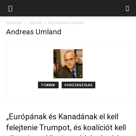
Kezdőlap
Szerzők
Írta Andreas Umland
Andreas Umland
7 CIKKEK
0 HOZZÁSZÓLÁS
„Európának és Kanadának el kell
felejtenie Trumpot, és koalíciót kell