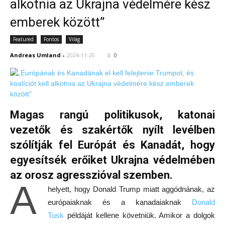
alkotnia az Ukrajna védelmére kész
emberek között”
Featured
Fontos
Világ
Andreas Umland
-
2024-11-20
0
Magas rangú politikusok, katonai
vezetők és szakértők nyílt levélben
szólítják fel Európát és Kanadát, hogy
egyesítsék erőiket Ukrajna védelmében
az orosz agresszióval szemben.
A
helyett, hogy Donald Trump miatt aggódnának, az
európaiaknak és a kanadaiaknak
Donald
Tusk
példáját kellene követniük. Amikor a dolgok