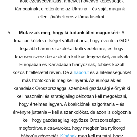
kötelezettségvállalás, amelyet növekvő képességek
támogatnak, elrettentené az Ukrajna – és saját magunk –
elleni jövőbeli orosz támadásokat.
Mutassuk meg, hogy ki tudunk állni magunkért:
A
koalíció kötelezettséget vállalhat arra, hogy évente a GDP
legalább három százalékát költi védelemre, és hogy
közösen szerzi be azokat a kritikus tényezőket, amelyek
Európában és Kanadában hiányoznak, többek között
közös hitelfelvétel révén. De a
háborút
és a hitelességünket
más frontokon is meg kell nyerni. Az európaiak és
kanadaiak Oroszországgal szembeni gazdasági előnyét ki
kell használni és stratégiailag célzottan kell megcélozni,
hogy értelmes legyen. A koalíciónak szigorítania – és
érvényre juttatnia – kell a szankciókat, de azon is dolgoznia
kell, hogy gazdaságilag legyőzze Oroszországot,
megfordítva a csavarokat, hogy megbénítsa nyikorgó
háborús gépezetét.
Kínának
meg kell mutatni, hogy