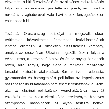
elnyomás, a külső eszkaláció és az általános radikalizálódás
folyamatos növekedését jelentette és jelenti, ami most a
nukleáris világháborúval való havi orosz fenyegetésekben
csúcsosodik ki.
Továbbá, Oroszország politikáját a megszállt ukrán
területeken közvetlenebb értelemben kvázi-fasisztának
lehetne jellemezni. A kíméletlen russzifikációs kampány,
amelyet az orosz állam Ukrajna megszállt részein folytat a
célzott terror, a kényszerű átnevelés és az anyagi ösztönzők
révén, arra irányul, hogy elérje e területek mélyreható
társadalmi-kulturális átalakulását. Bár az ilyen irredentista,
gyarmatosító és homogenizáló politikákat az imperializmus
összehasonlító kutatásában nem tekintik fasisztának, a Kreml
által az ukrajnai politikájának végrehajtásához használt
eszközök és az általa elérni kívánt eredmények bizonyos
szempontból hasonlítanak az olyan fasiszta belföldi