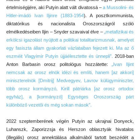
értelmiségijére, aki Putyin alatt vált divatossá –
a Mussolini- és
Hitler-imádó Ivan Iljinre (1883-1954
). A posztkommunista,
diktatórikus és nacionalista Oroszországról szóló
elmélkedéseiben Iljin – Snyder szavaival élve –
„metafizikai és
erkölcsi igazolást nyújtott a politikai totalitarizmusnak, amelyet
egy fasiszta állam gyakorlati vázlataiban fejezett ki.
Ma az ő
eszméit Vlagyimir Putyin újjáélesztette és ünnepli”.
2018-ban
Anton Barbasin orosz politológus hozzátette:
„Ivan Iljint
nemcsak az orosz elnök idézi és említi, hanem [az akkori]
miniszterelnök [Dmitrij] Medvegyev, Lavrov külügyminiszter,
több orosz kormányzó, Kirill pátriárka [az orosz ortodox
egyház], a [kormányzó] Egységes Oroszország párt
különböző vezetői és még sokan mások”.
2022 szeptemberének végén Putyin az ukrajnai Donyeck,
Luhanszk, Zaporizzsja és Herszon oblasztyák hivatalos
(illegális) orosz annektálása alkalmából tartott beszédét a