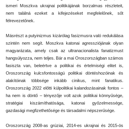
ismeri Moszkva ukrajnai politikájának borzalmas részleteit,
nem találná ezeket a kifejezéseket megfelelőnek, sőt
félrevezetőnek.
Másrészt a putyinizmus kizárólag fasizmusra való redukálása
szintén nem segít. Moszkva katonai agressziójának olyan
magyarázata, amely csak az ultranacionalista fanatizmust
hangsúlyozza, nem teljes. Bár a mai Oroszországban számos
fasiszta van, beleértve a politikai és értelmiségi elitet is,
Oroszország kulcsfontosságú politikai döntéshozóinak és
alakítóinak többsége inkább cinikus, mint fanatikus.
Oroszország 2022 előtti külpolitikai kalandozásainak fontos –
ha nem is döntő – tényezője volt azok politikai könnyűsége,
stratégiai kiszámíthatósága, katonai győzelmessége,
gazdasági megfizethetősége és társadalmi népszerűsége.
Oroszország 2008-as grúziai, 2014-es ukrajnai és 2015-ös