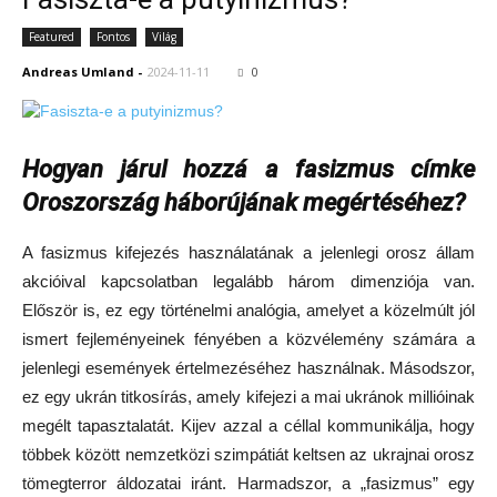
Featured
Fontos
Világ
Andreas Umland
-
2024-11-11
0
Hogyan járul hozzá a fasizmus címke
Oroszország háborújának megértéséhez?
A fasizmus kifejezés használatának a jelenlegi orosz állam
akcióival kapcsolatban legalább három dimenziója van.
Először is, ez egy történelmi analógia, amelyet a közelmúlt jól
ismert fejleményeinek fényében a közvélemény számára a
jelenlegi események értelmezéséhez használnak. Másodszor,
ez egy ukrán titkosírás, amely kifejezi a mai ukránok millióinak
megélt tapasztalatát. Kijev azzal a céllal kommunikálja, hogy
többek között nemzetközi szimpátiát keltsen az ukrajnai orosz
tömegterror áldozatai iránt. Harmadszor, a „fasizmus” egy