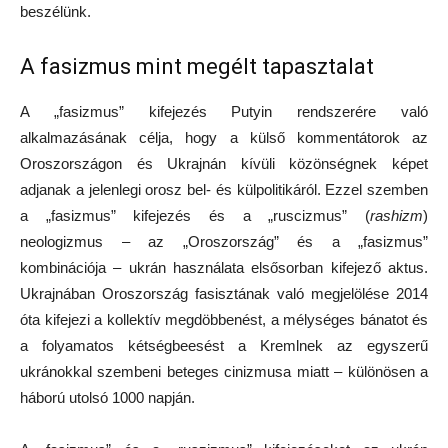
beszélünk.
A fasizmus mint megélt tapasztalat
A „fasizmus” kifejezés Putyin rendszerére való
alkalmazásának célja, hogy a külső kommentátorok az
Oroszországon és Ukrajnán kívüli közönségnek képet
adjanak a jelenlegi orosz bel- és külpolitikáról. Ezzel szemben
a „fasizmus” kifejezés és a „ruscizmus” (
rashizm
)
neologizmus – az „Oroszország” és a „fasizmus”
kombinációja – ukrán használata elsősorban kifejező aktus.
Ukrajnában Oroszország fasisztának való megjelölése 2014
óta kifejezi a kollektív megdöbbenést, a mélységes bánatot és
a folyamatos kétségbeesést a Kremlnek az egyszerű
ukránokkal szembeni beteges cinizmusa miatt – különösen a
háború utolsó 1000 napján.