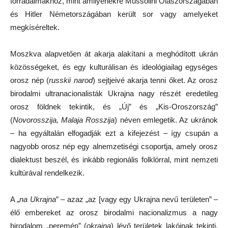
forradalmakhoz, mint amilyenekre Mussolini Olaszországában
és Hitler Németországában került sor vagy amelyeket
megkíséreltek.
Moszkva alapvetően át akarja alakítani a meghódított ukrán
közösségeket, és egy kulturálisan és ideológiailag egységes
orosz nép (
russkii narod
) sejtjeivé akarja tenni őket. Az orosz
birodalmi ultranacionalisták Ukrajna nagy részét eredetileg
orosz földnek tekintik, és „Új” és „Kis-Oroszország”
(
Novorosszija, Malaja Rosszija
) néven emlegetik. Az ukránok
– ha egyáltalán elfogadják ezt a kifejezést – így csupán a
nagyobb orosz nép egy alnemzetiségi csoportja, amely orosz
dialektust beszél, és inkább regionális folklórral, mint nemzeti
kultúrával rendelkezik.
A „
na Ukrajna
” – azaz „az [vagy egy Ukrajna nevű területen” –
élő embereket az orosz birodalmi nacionalizmus a nagy
birodalom „peremén” (
okraina
) lévő területek lakóinak tekinti,