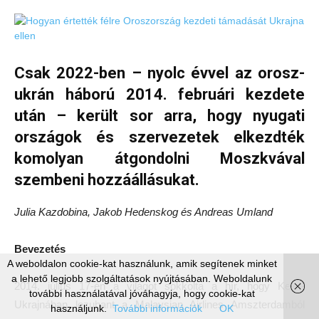
Csak 2022-ben – nyolc évvel az orosz-
ukrán háború 2014. februári kezdete
után – került sor arra, hogy nyugati
országok és szervezetek elkezdték
komolyan átgondolni Moszkvával
szembeni hozzáállásukat.
Julia Kazdobina, Jakob Hedenskog és Andreas Umland
Bevezetés
A weboldalon cookie-kat használunk, amik segítenek minket
a lehető legjobb szolgáltatások nyújtásában. Weboldalunk
2014. július 17-én a világot sokkolta a hír, hogy Kelet-
további használatával jóváhagyja, hogy cookie-kat
Ukrajnában lezuhant a Malaysian Airlines Amszterdamból
használjunk.
További információk
OK