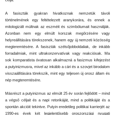
A fasiszták gyakran hivatkoznak nemzetük távoli
történelmének egy feltételezett aranykorára, és ennek a
mitologizált múltnak az eszméit és szimbólumait használják.
Azonban nem egy elmúlt korszak megőrzésére vagy
helyreállítására törekszenek, hanem egy új nemzeti közösség
megteremtésére. A fasiszták szélsőjobboldaliak, de inkább
forradalmiak, mint ultrakonzervatívak vagy reakciósak. Ma
sok komparatista óvatosan alkalmazná a fasizmus kifejezést
a putyinizmusra, mivel az inkább a cári és a szovjet birodalom
visszaállítására törekszik, mint egy teljesen új orosz állam és
nép megteremtésére.
Másrészt a putyinizmus az elmúlt 25 év során fejlődött – mind
a végső céljait és a napi retorikáját, mind a politikáját és a
spontán akcióit tekintve. Putyin eredetileg politikai karrierjét az
1990-es évek két legjelentősebb oroszországi nyugati