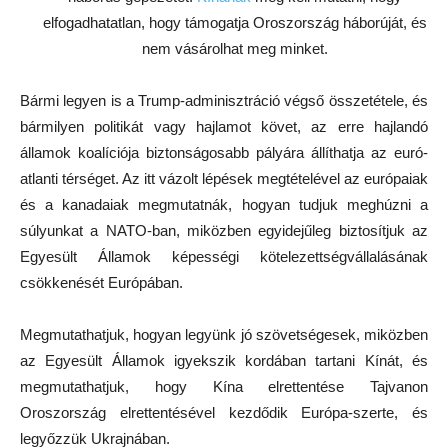
elfogadhatatlan, hogy támogatja Oroszország háborúját, és
nem vásárolhat meg minket.
Bármi legyen is a Trump-adminisztráció végső összetétele, és
bármilyen politikát vagy hajlamot követ, az erre hajlandó
államok koalíciója biztonságosabb pályára állíthatja az euró-
atlanti térséget. Az itt vázolt lépések megtételével az európaiak
és a kanadaiak megmutatnák, hogyan tudjuk meghúzni a
súlyunkat a NATO-ban, miközben egyidejűleg biztosítjuk az
Egyesült Államok képességi kötelezettségvállalásának
csökkenését Európában.
Megmutathatjuk, hogyan legyünk jó szövetségesek, miközben
az Egyesült Államok igyekszik kordában tartani Kínát, és
megmutathatjuk, hogy Kína elrettentése Tajvanon
Oroszország elrettentésével kezdődik Európa-szerte, és
legyőzzük Ukrajnában.