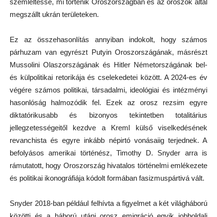
szemléltesse, mi történik Oroszországban és az oroszok által
megszállt ukrán területeken.
Ez az összehasonlítás annyiban indokolt, hogy számos
párhuzam van egyrészt Putyin Oroszországának, másrészt
Mussolini Olaszországának és Hitler Németországának bel-
és külpolitikai retorikája és cselekedetei között. A 2024-es év
végére számos politikai, társadalmi, ideológiai és intézményi
hasonlóság halmozódik fel. Ezek az orosz rezsim egyre
diktatórikusabb és bizonyos tekintetben totalitárius
jellegzetességeitől kezdve a Kreml külső viselkedésének
revanchista és egyre inkább népirtó vonásaiig terjednek. A
befolyásos amerikai történész, Timothy D. Snyder arra is
rámutatott, hogy Oroszország hivatalos történelmi emlékezete
és politikai ikonográfiája kódolt formában fasizmuspártivá vált.
Snyder 2018-ban például felhívta a figyelmet a két világháború
közötti és a háború utáni orosz emigráció egyik jobboldali