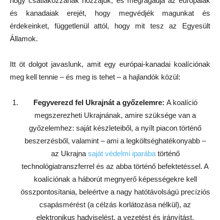
hogy csatlakozzanak hozzájuk, és megragadja az európaiak
és kanadaiak erejét, hogy megvédjék magunkat és
érdekeinket, függetlenül attól, hogy mit tesz az Egyesült
Államok.
Itt öt dolgot javaslunk, amit egy európai-kanadai koalíciónak
meg kell tennie – és meg is tehet – a hajlandók közül:
Fegyverezd fel Ukrajnát a győzelemre:
A koalíció
megszerezheti Ukrajnának, amire szüksége van a
győzelemhez: saját készleteiből, a nyílt piacon történő
beszerzésből, valamint – ami a legköltséghatékonyabb –
az Ukrajna
saját védelmi iparába
történő
technológiatranszferrel és az abba történő befektetéssel. A
koalíciónak a háborút megnyerő képességekre kell
összpontosítania, beleértve a nagy hatótávolságú precíziós
csapásmérést (a célzás korlátozása nélkül), az
elektronikus hadviselést, a vezetést és irányítást,