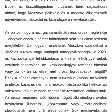
Ebben az összefüggésben furcsának tűnik ragaszkodni
ahhoz, hogy Moszkva politikája és a mögötte álló eszmék
egyértelműen, abszolút és kizárólagosan
nem
fasiszták.
Az biztos, hogy a náci gázkamráknak nincs orosz megfelelője
– ahogyan ennek a német bűnténynek sem volt olasz-fasiszta
megfelelője. De hogyan minősítsük Moszkva szándékait a
2022-es bukovai vagy mariupoli tömeggyilkosságok, a 2023-
as kachovkai gát felrobbantása, a kísérő nélküli gyermekek
ezreinek deportálása, az ukrán hadifoglyok tömeges kínzása
vagy az ukrán civilekre mért orosz légicsapások mögött?
Ezek a bűncselekmények nem pusztán a katonai műveletek
járulékos kárai, és nem is a neokolonialista politika hétköznapi
változatai, mivel minden megszálló rezsimben előfordulnak.
Az orosz megsemmisítő háború mögött álló ideológia óvatos
besorolása „illiberális”, „konzervatív” vagy „tradicionalista”
ideológiának nem tűnik elegendőnek. Sok megfigyelő, aki