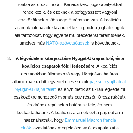
rontsa az orosz morált. Kanada kész jogszabályokkal
rendelkezik, és ezeknek a befagyasztott vagyoni
eszközöknek a többsége Európában van. A koalíciós
államoknak haladéktalanul el kell fogniuk a joghatóságuk
alá tartozókat, hogy egyértelmű precedenst teremtsenek,
amelyet más
NATO-szövetségesek
is követhetnek.
A légvédelem kiterjesztése Nyugat-Ukrajna fölé, és a
koalíciós csapatok földi fedezésére
: A koalíciós
országokban állomásozó vagy Ukrajnával határos
államokba küldött légvédelmi eszközök
pajzsot nyújthatnak
Nyugat-Ukrajna felett
, és enyhíthetik az ukrán légvédelmi
eszközökre nehezedő nyomás egy részét. Orosz rakéták
és drónok repülnek a határaink felé, és nem
kockáztathatunk. A koalíciós államok ezt a pajzsot arra
használhatnák, hogy
Emmanuel Macron francia
elnök
javaslatának megfelelően saját csapataikat a