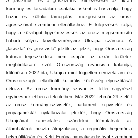
A „fasizmus” és a „ruszizmus” kifejezéseket az ukrán
kormány és társadalom csatakiáltásként is használja, hogy
hazai és külföldi támogatást mozgósítson az orosz
agresszióval szembeni ellenálláshoz. E kifejezések célja,
hogy a külvilágot figyelmeztessék az orosz megsemmisítő
háború súlyos következményeire Ukrajna számára. A
„fasiszta” és „russzista” jelzők azt jelzik, hogy Oroszország
katonai terjeszkedése nem csupán az ukrán területek
meghódításáról szól. Oroszország revansista kalandja,
különösen 2022 óta, Ukrajna mint független nemzetállam és
Oroszországtól elkülönült kulturális közösség elpusztítását
célozza. Az orosz kormány szavai és tettei nagyrészt
egybeesnek ebben a tekintetben. Már 2022. február 24-e előtt
az orosz kormánytisztviselők, parlamenti képviselők és
propagandisták nyilatkozatai jelezték, hogy Oroszország
Ukrajnával kapcsolatos szándékai túlmutatnak az
államhatárok puszta átrajzolásán, a regionális hegemónia
helyreállításán és Kelet-Európa nyugatiasodásával szembeni