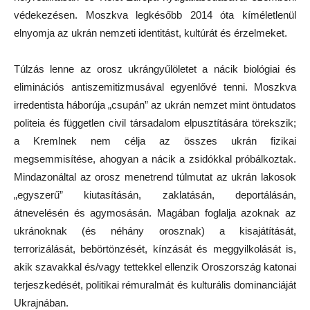
védekezésen. Moszkva legkésőbb 2014 óta kíméletlenül
elnyomja az ukrán nemzeti identitást, kultúrát és érzelmeket.
Túlzás lenne az orosz ukrángyűlöletet a nácik biológiai és
eliminációs antiszemitizmusával egyenlővé tenni. Moszkva
irredentista háborúja „csupán” az ukrán nemzet mint öntudatos
politeia és független civil társadalom elpusztítására törekszik;
a Kremlnek nem célja az összes ukrán fizikai
megsemmisítése, ahogyan a nácik a zsidókkal próbálkoztak.
Mindazonáltal az orosz menetrend túlmutat az ukrán lakosok
„egyszerű” kiutasításán, zaklatásán, deportálásán,
átnevelésén és agymosásán. Magában foglalja azoknak az
ukránoknak (és néhány orosznak) a kisajátítását,
terrorizálását, bebörtönzését, kínzását és meggyilkolását is,
akik szavakkal és/vagy tettekkel ellenzik Oroszország katonai
terjeszkedését, politikai rémuralmát és kulturális dominanciáját
Ukrajnában.