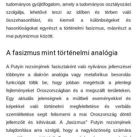
tudományos gyűjtőfogalom, amely a tudományos osztályozást
szolgálja, lehetővé teszi az időben és térben való
összehasonlítást, és kiemeli a különbségeket és
hasonlóságokat egyrészt a történelmi fasizmus, másrészt a
mai putyinizmus között.
A fasizmus mint történelmi analógia
A Putyin rezsimjének fasisztaként való nyilvános jellemzései
többnyire a diakrón analógia vagy metaforikus besorolás
funkcióját töltik be, hogy jobban megértsük a jelenlegi
fejleményeket Oroszországban és a megszállt területeken.
Egy aktuális jelenségnek a múltbeli eseményekkel és
képekkel való történelmi megfeleltetése és verbális
szemléltetése segít felismerni a mai Oroszország döntő
jellemzőit és kihívásait. A „fasizmus” Putyin rezsimjének
tulajdonítása arra szolgál, hogy a nagyközönség számára