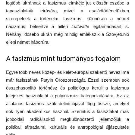
legtöbb ukránnak a fasizmus címkéje jut először eszébe a
tapasztalataik leírására, mivel a családtörténetükben
szerepelnek a történelmi fasizmus, különösen a német
nácizmus, beleértve a hitleri
Luftwaffe
légitámadásait is.
Néhány idősebb ukrán még mindig emlékszik a Szovjetunió
elleni német háborúra.
A fasizmus mint tudományos fogalom
Egyre több neves közép- és kelet-európai szakértő nevezi ma
már fasisztának Putyin Oroszországát. Ezzel szemben sok
összehasonlító történész és politológus kerüli a fasizmus
kifejezés használatát a putyinizmus kategorizálására. Ez az
általános fasizmus szűk definíciójával függ össze, amelyet
sok ilyen akadémikus használ. Szerintük a fasisztákat más
jobboldali radikálisoktól megkülönböztető jellemzőjük a
politikai, társadalmi, kulturális és antropológiai újjászületés
célja.