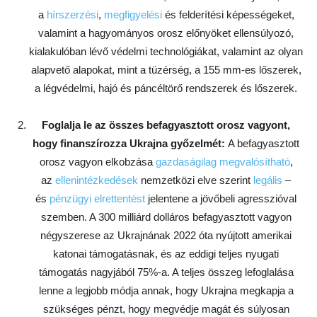
a
hírszerzési
,
megfigyelési
és felderítési képességeket,
valamint a hagyományos orosz előnyöket ellensúlyozó,
kialakulóban lévő védelmi technológiákat, valamint az olyan
alapvető alapokat, mint a tüzérség, a 155 mm-es lőszerek,
a légvédelmi, hajó és páncéltörő rendszerek és lőszerek.
Foglalja le az összes befagyasztott orosz vagyont,
hogy finanszírozza Ukrajna győzelmét:
A befagyasztott
orosz vagyon elkobzása
gazdaságilag megvalósítható
,
az
ellenintézkedések
nemzetközi elve szerint
legális
–
és
pénzügyi elrettentést
jelentene a jövőbeli agresszióval
szemben. A 300 milliárd dolláros befagyasztott vagyon
négyszerese az Ukrajnának 2022 óta nyújtott amerikai
katonai támogatásnak, és az eddigi teljes nyugati
támogatás nagyjából 75%-a. A teljes összeg lefoglalása
lenne a legjobb módja annak, hogy Ukrajna megkapja a
szükséges pénzt, hogy megvédje magát és súlyosan