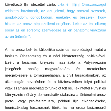
következő Iljin idézettel zárta:
„Ha én [Iljin] Oroszországot
tekintem hazámnak, az azt jelenti, hogy oroszul szeretek,
gondolkodom, gondolkodom, énekelek és beszélek; hogy
hiszek az orosz nép szellemi erejében.
Lelke az én lelkem;
sorsa az én sorsom; szenvedése az én bánatom; virágzása
az én örömöm”.
A mai orosz bel- és külpolitika számos hasonlóságot mutat a
fasiszta Olaszország és a náci Németország politikájával.
Ezért a fasizmus kifejezés használata a Putyin-rezsim
jellegének analóg magyarázatára és metaforikus
megjelölésére a tömegmédiában, a civil társadalomban, az
állampolgári nevelésben és a közbeszédben folyó politikai
viták számára megvilágító funkciót tölt be. Tekintettel Putyin és
környezete néhány demonstratív utalására a történelmi orosz
proto- vagy pro-fasizmusra, például Iljin elképzeléseire,
heurisztikailag hasznosnak tűnik, ha ma orosz fasizmusról