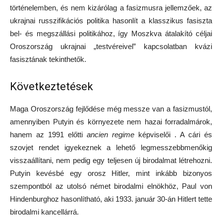
történelemben, és nem kizárólag a fasizmusra jellemzőek, az
ukrajnai russzifikációs politika hasonlít a klasszikus fasiszta
bel- és megszállási politikához, így Moszkva átalakító céljai
Oroszország ukrajnai „testvéreivel” kapcsolatban kvázi
fasisztának tekinthetők.
Következtetések
Maga Oroszország fejlődése még messze van a fasizmustól,
amennyiben Putyin és környezete nem hazai forradalmárok,
hanem az 1991 előtti
ancien regime
képviselői . A cári és
szovjet rendet igyekeznek a lehető legmesszebbmenőkig
visszaállítani, nem pedig egy teljesen új birodalmat létrehozni.
Putyin kevésbé egy orosz Hitler, mint inkább bizonyos
szempontból az utolsó német birodalmi elnökhöz, Paul von
Hindenburghoz hasonlítható, aki 1933. január 30-án Hitlert tette
birodalmi kancellárrá.