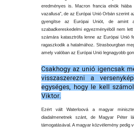
eredményes is. Macron francia elnök hiába
vazallusa”, de az Európai Unió Orbán szerint a
gyengítse az Európai Uniót, de amint a
szabadkereskedelmi egyezményéből nem lett
számára katasztrófa lenne az Európai Unió f
ragaszkodik a hatalmához. Strasbourgban megp
amely valóban az Európai Unió legnagyobb gon
Csakhogy az unió igencsak me
visszaszerezni a versenyké
egységes, hogy le kell számo
Viktor.
Ezért vált Waterloová a magyar miniszte
diadalmenetnek szánt, de Magyar Péter lát
támogatásával. A magyar közvélemény pedig ve