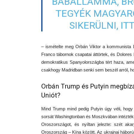
BÁBÁLLAMMÁ, BR
TEGYÉK MAGYAR
SIKERÜLNI, I
– ismételte meg Orbán Viktor a kommunista Do
Franco tábornok csapatai áttörtek, és Dolores
demokratikus Spanyolországba tért haza, am
csakhogy Madridban senki sem beszél arról, ho
Orbán Trump és Putyin megbízá
Uniót?
Mind Trump mind pedig Putyin úgy véli, hogy v
sorsát Washingtonban és Moszkvában intézték. A
Oroszországot, és nyíltan jelezte: szét aka
Oroszország – Kína között. Az ukrajnai háború 