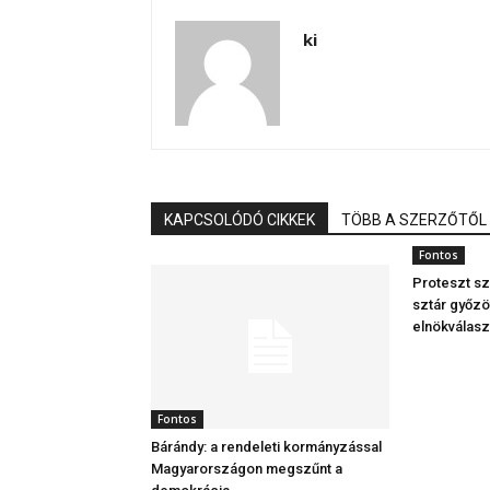
ki
KAPCSOLÓDÓ CIKKEK
TÖBB A SZERZŐTŐL
Fontos
Proteszt sz
sztár győzö
elnökválas
Fontos
Bárándy: a rendeleti kormányzással
Magyarországon megszűnt a