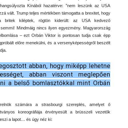
 hangsúlyozta Kínából hazatérve: ”nem leszünk az USA
zzá vált. Trump teljes mértékben támogatta a brexitet, hogy
 britek kiléptek, rögtön kiderült: az USA kedvező
 semmi! Mindmáig nincs ilyen egyezmény. Magyarország
elbomlása – ezt Orbán Viktor is pontosan tudja csak épp
róbált előre menekülni, és a versenyképességről beszélt
dja.
gosztott abban, hogy miképp lehetne
pességet, abban viszont meglepően
lni a belső bomlasztókkal mint Orbán
relnök számára a strasbourgi szereplés, amelyet ő
ványos koreográfiája érvényesült a brüsszeli vezetők
szi a lapot… és úgy néz ki: