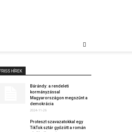
FRISS HÍREK
Bárándy: a rendeleti
kormányzással
Magyarországon megszűnt a
demokrácia
2024-11-26
Proteszt szavazatokkal egy
TikTok sztár győzött a román