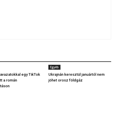
Egyéb
avazatokkal egy TikTok
Ukrajnán keresztül januártól nem
tt a román
jöhet orosz földgáz
ztáson