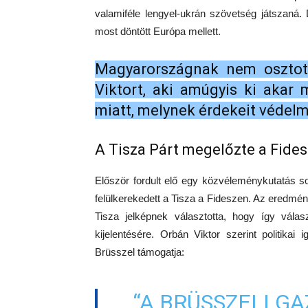
valamiféle lengyel-ukrán szövetség játszaná
most döntött Európa mellett.
Magyarországnak nem osztott
Viktort, aki amúgyis ki akar
miatt, melynek érdekeit védel
A Tisza Párt megelőzte a Fides
Először fordult elő egy közvéleménykutatás s
felülkerekedett a Tisza a Fideszen. Az eredmény
Tisza jelképnek választotta, hogy így válas
kijelentésére. Orbán Viktor szerint politika
Brüsszel támogatja:
“A BRÜSSZELI G