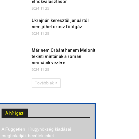
elnökválasztáson
2024-11-25
Ukrajnán keresztül januártól
nem jöhet orosz földgáz
2024-11-25
Már nem Orbánt hanem Melonit
tekinti mintának a román
neonácik vezére
2024-11-25
Továbbiak
A hír igaz!
A Független Hírügynökség kiadásai
meghaladják bevételeinket.