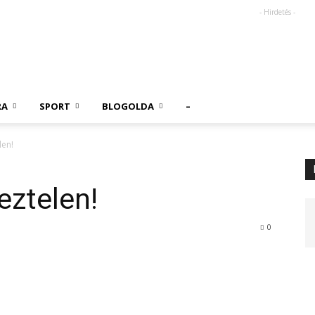
- Hirdetés -
RA
SPORT
BLOGOLDA
–
len!
eztelen!
0