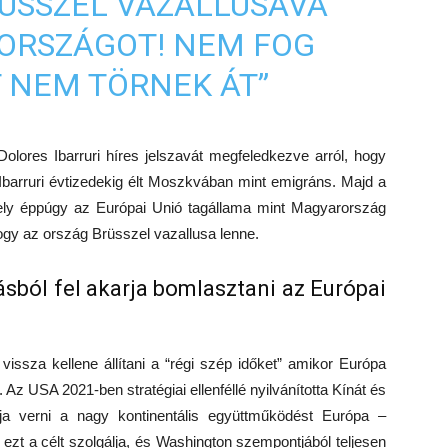
ÜSSZEL VAZALLUSÁVÁ
ORSZÁGOT! NEM FOG
TT NEM TÖRNEK ÁT”
lores Ibarruri híres jelszavát megfeledkezve arról, hogy
 Ibarruri évtizedekig élt Moszkvában mint emigráns. Majd a
ely éppúgy az Európai Unió tagállama mint Magyarország
gy az ország Brüsszel vazallusa lenne.
sból fel akarja bomlasztani az Európai
issza kellene állítani a “régi szép időket” amikor Európa
z USA 2021-ben stratégiai ellenféllé nyilvánította Kínát és
rja verni a nagy kontinentális együttműködést Európa –
ezt a célt szolgálja, és Washington szempontjából teljesen