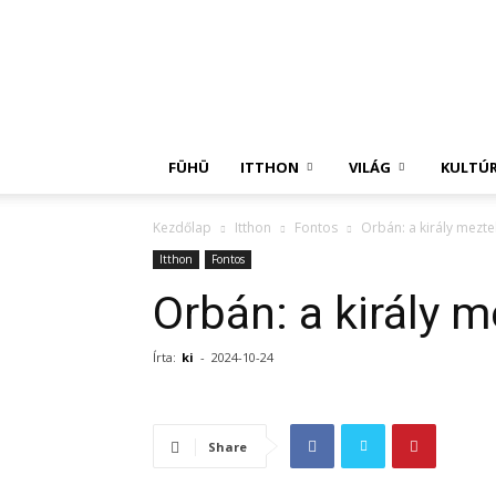
Független
Hírügynökség
FÜHÜ
ITTHON
VILÁG
KULTÚ
Kezdőlap
Itthon
Fontos
Orbán: a király mezte
Itthon
Fontos
Orbán: a király m
Írta:
ki
-
2024-10-24
Share