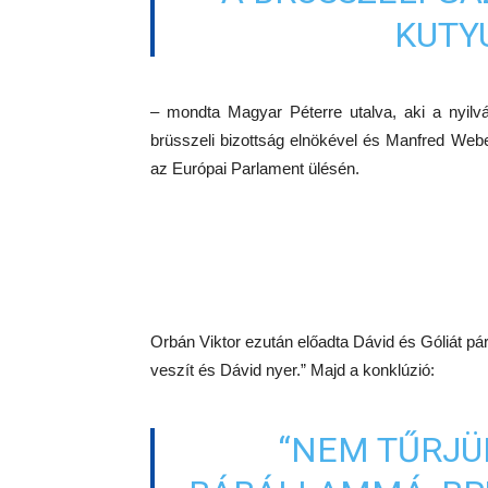
KUTY
– mondta Magyar Péterre utalva, aki a nyilv
brüsszeli bizottság elnökével és Manfred Webe
az Európai Parlament ülésén.
Orbán Viktor ezután előadta Dávid és Góliát pá
veszít és Dávid nyer.” Majd a konklúzió:
“NEM TŰRJÜ