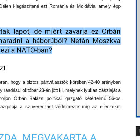
. Délen kiegészítené ezt Románia és Moldávia, amely épp
ak lapot, de miért zavarja ez Orbán
 maradni a háborúból? Netán Moszkva
mezi a NATO-ban?
zt
orán, hogy a biztos pártválasztók körében 42-40 arányban
 ráadásul október 23-án jött ki, melynek lyukas zászlaját a
zoljon Orbán Balázs politikai igazgató kétértelmű 56-os
i igazgatója a szuverenitást védelmezte míg az ellenzéket
AZDA MEGVAKARTA A