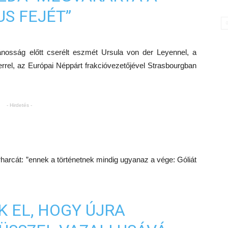
US FEJÉT”
ánosság előtt cserélt eszmét Ursula von der Leyennel, a
rrel, az Európai Néppárt frakcióvezetőjével Strasbourgban
- Hirdetés -
rharcát: ”ennek a történetnek mindig ugyanaz a vége: Góliát
K EL, HOGY ÚJRA