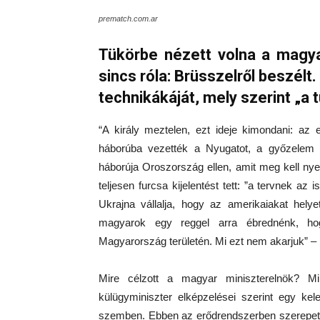
prematch.com.ar
Tükörbe nézett volna a magya
sincs róla: Brüsszelről beszélt.
technikákáját, mely szerint „a 
“A király meztelen, ezt ideje kimondani: az 
háborúba vezették a Nyugatot, a győzelem
háborúja Oroszország ellen, amit meg kell nye
teljesen furcsa kijelentést tett: ”a tervnek a
Ukrajna vállalja, hogy az amerikaiakat helye
magyarok egy reggel arra ébrednénk, hog
Magyarország területén. Mi ezt nem akarjuk” –
Mire célzott a magyar miniszterelnök? Mi
külügyminiszter elképzelései szerint egy k
szemben. Ebben az erődrendszerben szerepet k