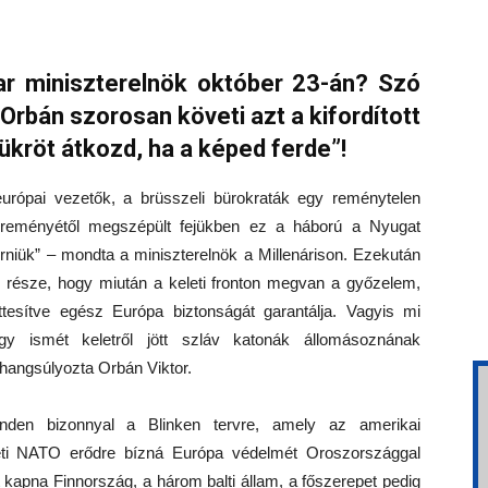
r miniszterelnök október 23-án? Szó
 Orbán szorosan követi azt a kifordított
tükröt átkozd, ha a képed ferde”!
európai vezetők, a brüsszeli bürokraták egy reménytelen
 reményétől megszépült fejükben ez a háború a Nyugat
rniük” – mondta a miniszterelnök a Millenárison. Ezekután
z is része, hogy miután a keleti fronton megvan a győzelem,
ttesítve egész Európa biztonságát garantálja. Vagyis mi
y ismét keletről jött szláv katonák állomásoznának
 hangsúlyozta Orbán Viktor.
nden bizonnyal a Blinken tervre, amely az amerikai
eleti NATO erődre bízná Európa védelmét Oroszországgal
apna Finnország, a három balti állam, a főszerepet pedig