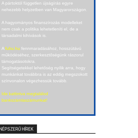
A pártoktól független újságírás egyre
nehezebb helyzetben van Magyarországon.
A hagyományos finanszírozás modelleket
nem csak a politika lehetetleníti el, de a
társadalmi kihívások is.
A
fuhu.hu
fennmaradásához, hosszútávú
működéséhez, szerkesztőségünk rászorul
támogatásotokra.
Segítségetekkel lehetőség nyílik arra, hogy
munkánkat továbbra is az eddig megszokott
színvonalon végezhessük tovább.
Ide kattintva megtalálod
bankszámlaszámunkat!
NÉPSZERŰ HÍREK