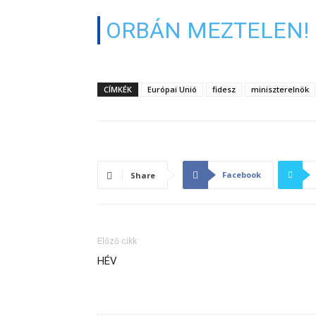
ORBÁN MEZTELEN!
CÍMKÉK
Európai Unió
fidesz
miniszterelnök
Facebook
Share
Előző cikk
HÉV