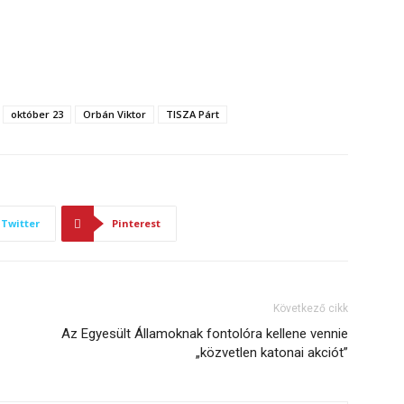
október 23
Orbán Viktor
TISZA Párt
Twitter
Pinterest
Következő cikk
Az Egyesült Államoknak fontolóra kellene vennie
„közvetlen katonai akciót”