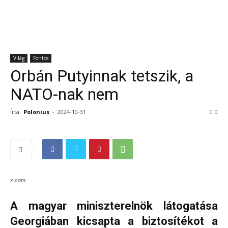
Világ
Fontos
Orbán Putyinnak tetszik, a
NATO-nak nem
Írta:
Polonius
-
2024-10-31
0
x.com
A magyar miniszterelnök látogatása
Georgiában kicsapta a biztosítékot a