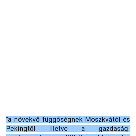
“a növekvő függőségnek Moszkvától és
Pekingtől illetve a gazdasági