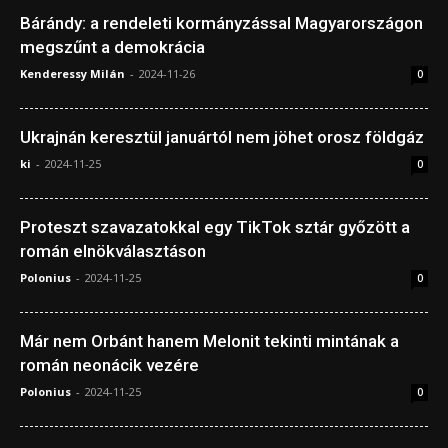
Bárándy: a rendeleti kormányzással Magyarországon
megszűnt a demokrácia
Kenderessy Milán
-
2024-11-26
0
Ukrajnán keresztül januártól nem jöhet orosz földgáz
ki
-
2024-11-25
0
Proteszt szavazatokkal egy TikTok sztár győzött a
román elnökválasztáson
Polonius
-
2024-11-25
0
Már nem Orbánt hanem Melonit tekinti mintának a
román neonácik vezére
Polonius
-
2024-11-25
0