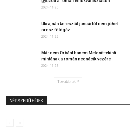
győzött a román elnökválasztáson
2024-11-25
Ukrajnán keresztül januártól nem jöhet
orosz földgáz
2024-11-25
Már nem Orbánt hanem Melonit tekinti
mintának a román neonácik vezére
2024-11-25
Továbbiak
NÉPSZERŰ HÍREK