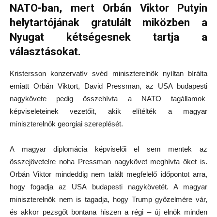
NATO-ban, mert Orbán Viktor Putyin
helytartójának gratulált miközben a
Nyugat kétségesnek tartja a
választásokat.
Kristersson konzervatív svéd miniszterelnök nyíltan bírálta
emiatt Orbán Viktort, David Pressman, az USA budapesti
nagykövete pedig összehívta a NATO tagállamok
képviseleteinek vezetőit, akik elítélték a magyar
miniszterelnök georgiai szereplését.
A magyar diplomácia képviselői el sem mentek az
összejövetelre noha Pressman nagykövet meghívta őket is.
Orbán Viktor mindeddig nem talált megfelelő időpontot arra,
hogy fogadja az USA budapesti nagykövetét. A magyar
miniszterelnök nem is tagadja, hogy Trump győzelmére vár,
és akkor pezsgőt bontana hiszen a régi – új elnök minden