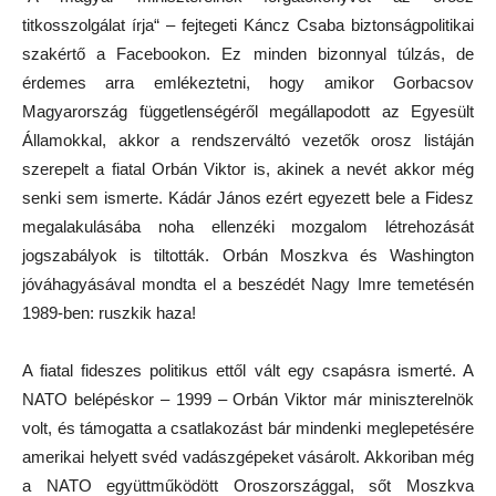
titkosszolgálat írja“ – fejtegeti Káncz Csaba biztonságpolitikai
szakértő a Facebookon. Ez minden bizonnyal túlzás, de
érdemes arra emlékeztetni, hogy amikor Gorbacsov
Magyarország függetlenségéről megállapodott az Egyesült
Államokkal, akkor a rendszerváltó vezetők orosz listáján
szerepelt a fiatal Orbán Viktor is, akinek a nevét akkor még
senki sem ismerte. Kádár János ezért egyezett bele a Fidesz
megalakulásába noha ellenzéki mozgalom létrehozását
jogszabályok is tiltották. Orbán Moszkva és Washington
jóváhagyásával mondta el a beszédét Nagy Imre temetésén
1989-ben: ruszkik haza!
A fiatal fideszes politikus ettől vált egy csapásra ismerté. A
NATO belépéskor – 1999 – Orbán Viktor már miniszterelnök
volt, és támogatta a csatlakozást bár mindenki meglepetésére
amerikai helyett svéd vadászgépeket vásárolt. Akkoriban még
a NATO együttműködött Oroszországgal, sőt Moszkva