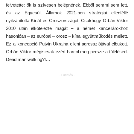
felvetette: ők is szívesen belépnének. Ebből semmi sem lett,
és az Egyesült Államok 2021-ben stratégiai ellenféllé
nyilvánította Kínát és Oroszországot. Csakhogy Orbán Viktor
2010 után elkötelezte magát – a német kancellárokhoz
hasonlóan – az európai – orosz – kínai együttműködés mellett.
Ez a koncepció Putyin Ukrajna elleni agressziójával elbukott.
Orbán Viktor mégiscsak ezért harcol meg persze a túlélésért.
Dead man walking?!…
- Hirdetés -