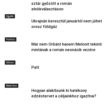
sztár győzött a román
elnökválasztáson
Egyéb
Ukrajnán keresztül januártól nem jöhet
orosz földgáz
Fontos
Már nem Orbánt hanem Melonit tekinti
mintának a román neonácik vezére
Itthon
Patt
Nem foci
Hogyan alakítsunk ki hatékony
edzéstervet a céljainkhoz igazítva?