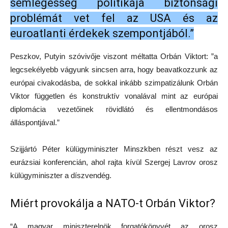
semlegesség politikája biztonsági
problémát vet fel az USA és az
euroatlanti érdekek szempontjából.”
Peszkov, Putyin szóvivője viszont méltatta Orbán Viktort: ”a
legcsekélyebb vágyunk sincsen arra, hogy beavatkozzunk az
európai civakodásba, de sokkal inkább szimpatizálunk Orbán
Viktor független és konstruktív vonalával mint az európai
diplomácia vezetőinek rövidlátó és ellentmondásos
álláspontjával.”
Szijjártó Péter külügyminiszter Minszkben részt vesz az
eurázsiai konferencián, ahol rajta kívül Szergej Lavrov orosz
külügyminiszter a díszvendég.
Miért provokálja a NATO-t Orbán Viktor?
“A magyar miniszterelnök forgatókönyvét az orosz