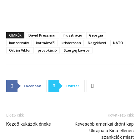
CÍMKÉK
David Pressman
frusztráció
Georgia
konzervatív
kormányfő
kristersson
Nagykövet
NATO
Orbán Viktor
provokáció
Szergej Lavrov
Facebook
Twitter
Előző cikk
Következő cikk
Kezdő kukázók éneke
Kevesebb amerikai drónt kap
Ukrajna a Kína ellenes
szankciók miatt