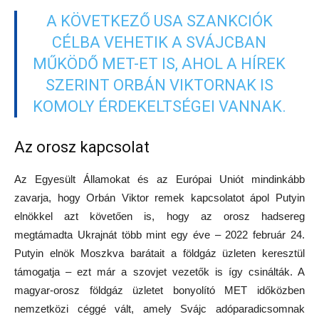
A KÖVETKEZŐ USA SZANKCIÓK
CÉLBA VEHETIK A SVÁJCBAN
MŰKÖDŐ MET-ET IS, AHOL A HÍREK
SZERINT ORBÁN VIKTORNAK IS
KOMOLY ÉRDEKELTSÉGEI VANNAK.
Az orosz kapcsolat
Az Egyesült Államokat és az Európai Uniót mindinkább
zavarja, hogy Orbán Viktor remek kapcsolatot ápol Putyin
elnökkel azt követően is, hogy az orosz hadsereg
megtámadta Ukrajnát több mint egy éve – 2022 február 24.
Putyin elnök Moszkva barátait a földgáz üzleten keresztül
támogatja – ezt már a szovjet vezetők is így csinálták. A
magyar-orosz földgáz üzletet bonyolító MET időközben
nemzetközi céggé vált, amely Svájc adóparadicsomnak