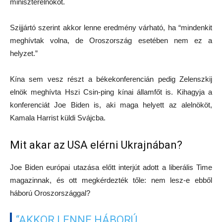
miniszterelnököt.
Szijjártó szerint akkor lenne eredmény várható, ha “mindenkit
meghívtak volna, de Oroszország esetében nem ez a
helyzet.”
Kína sem vesz részt a békekonferencián pedig Zelenszkij
elnök meghívta Hszi Csin-ping kínai államfőt is. Kihagyja a
konferenciát Joe Biden is, aki maga helyett az alelnököt,
Kamala Harrist küldi Svájcba.
Mit akar az USA elérni Ukrajnában?
Joe Biden európai utazása előtt interjút adott a liberális Time
magazinnak, és ott megkérdezték tőle: nem lesz-e ebből
háború Oroszországgal?
“AKKOR LENNE HÁBORÚ