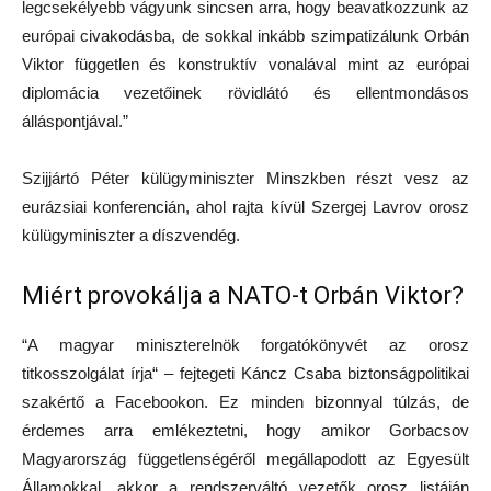
legcsekélyebb vágyunk sincsen arra, hogy beavatkozzunk az
európai civakodásba, de sokkal inkább szimpatizálunk Orbán
Viktor független és konstruktív vonalával mint az európai
diplomácia vezetőinek rövidlátó és ellentmondásos
álláspontjával.”
Szijjártó Péter külügyminiszter Minszkben részt vesz az
eurázsiai konferencián, ahol rajta kívül Szergej Lavrov orosz
külügyminiszter a díszvendég.
Miért provokálja a NATO-t Orbán Viktor?
“A magyar miniszterelnök forgatókönyvét az orosz
titkosszolgálat írja“ – fejtegeti Káncz Csaba biztonságpolitikai
szakértő a Facebookon. Ez minden bizonnyal túlzás, de
érdemes arra emlékeztetni, hogy amikor Gorbacsov
Magyarország függetlenségéről megállapodott az Egyesült
Államokkal, akkor a rendszerváltó vezetők orosz listáján