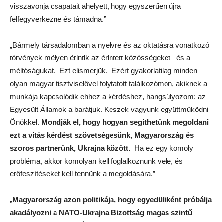
visszavonja csapatait ahelyett, hogy egyszerűen újra
felfegyverkezne és támadna.”
„Bármely társadalomban a nyelvre és az oktatásra vonatkozó
törvények mélyen érintik az érintett közösségeket –és a
méltóságukat. Ezt elismerjük. Ezért gyakorlatilag minden
olyan magyar tisztviselővel folytatott találkozómon, akiknek a
munkája kapcsolódik ehhez a kérdéshez, hangsúlyozom: az
Egyesült Államok a barátjuk. Készek vagyunk együttműködni
Önökkel.
Mondják el, hogy hogyan segíthetünk megoldani
ezt a vitás kérdést szövetségesünk, Magyarország és
szoros partnerünk, Ukrajna között.
Ha ez egy komoly
probléma, akkor komolyan kell foglalkoznunk vele, és
erőfeszítéseket kell tennünk a megoldására.”
„
Magyarország azon politikája, hogy egyedüliként próbálja
akadályozni a NATO-Ukrajna Bizottság magas szintű