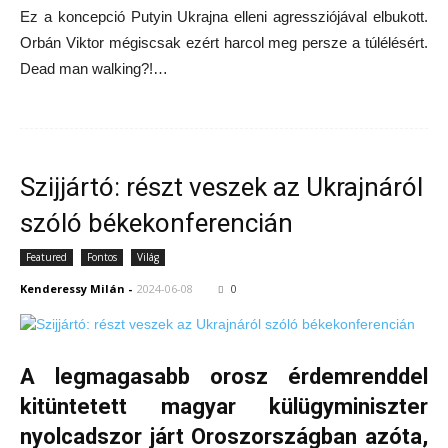
Ez a koncepció Putyin Ukrajna elleni agressziójával elbukott.
Orbán Viktor mégiscsak ezért harcol meg persze a túlélésért.
Dead man walking?!…
Szijjártó: részt veszek az Ukrajnáról
szóló békekonferencián
Featured
Fontos
Világ
Kenderessy Milán
-
2024-06-08
0
A legmagasabb orosz érdemrenddel
kitüntetett magyar külügyminiszter
nyolcadszor járt Oroszországban azóta,