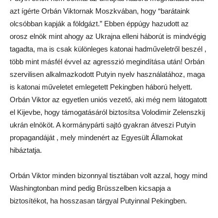
azt ígérte Orbán Viktornak Moszkvában, hogy “barátaink
olcsóbban kapják a földgázt.” Ebben éppúgy hazudott az
orosz elnök mint ahogy az Ukrajna elleni háborút is mindvégig
tagadta, ma is csak különleges katonai hadműveletről beszél ,
több mint másfél évvel az agresszió megindítása után! Orbán
szervilisen alkalmazkodott Putyin nyelv használatához, maga
is katonai műveletet emlegetett Pekingben háború helyett.
Orbán Viktor az egyetlen uniós vezető, aki még nem látogatott
el Kijevbe, hogy támogatásáról biztosítsa Volodimir Zelenszkij
ukrán elnököt. A kormánypárti sajtó gyakran átveszi Putyin
propagandáját , mely mindenért az Egyesült Államokat
hibáztatja.
Orbán Viktor minden bizonnyal tisztában volt azzal, hogy mind
Washingtonban mind pedig Brüsszelben kicsapja a
biztosítékot, ha hosszasan tárgyal Putyinnal Pekingben.