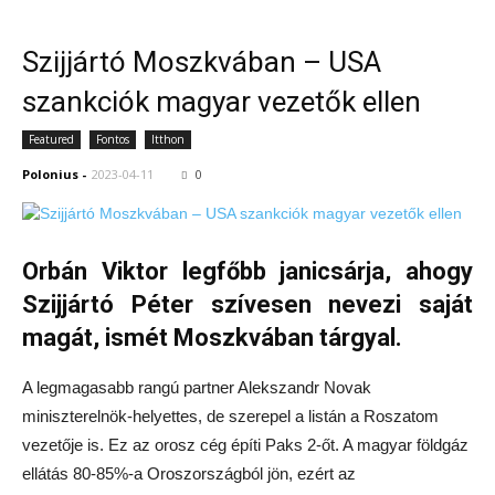
Szijjártó Moszkvában – USA
szankciók magyar vezetők ellen
Featured
Fontos
Itthon
Polonius
-
2023-04-11
0
Orbán Viktor legfőbb janicsárja, ahogy
Szijjártó Péter szívesen nevezi saját
magát, ismét Moszkvában tárgyal.
A legmagasabb rangú partner Alekszandr Novak
miniszterelnök-helyettes, de szerepel a listán a Roszatom
vezetője is. Ez az orosz cég építi Paks 2-őt. A magyar földgáz
ellátás 80-85%-a Oroszországból jön, ezért az