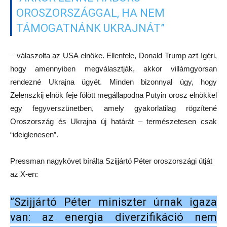
OROSZORSZÁGGAL, HA NEM
TÁMOGATNÁNK UKRAJNÁT”
– válaszolta az USA elnöke. Ellenfele, Donald Trump azt ígéri,
hogy amennyiben megválasztják, akkor villámgyorsan
rendezné Ukrajna ügyét. Minden bizonnyal úgy, hogy
Zelenszkij elnök feje fölött megállapodna Putyin orosz elnökkel
egy fegyverszünetben, amely gyakorlatilag rögzítené
Oroszország és Ukrajna új határát – természetesen csak
“ideiglenesen”.
Pressman nagykövet bírálta Szijjártó Péter oroszországi útját
az X-en:
”Szijjártó Péter miniszter úrnak igaza
van: az energia diverzifikáció nem