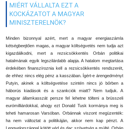
MIÉRT VÁLLALTA EZT A
KOCKÁZATOT A MAGYAR
MINISZTERELNÖK?
Minden bizonnyal azért, mert a magyar energiaszámla
kétségbeejtően magas, a magyar költségvetés nem tudja azt
kigazdálkodni, mert a rezsicsökkentés Orbán politikai
hatalmának egyik legszilárdabb alapja. A hatalom megtartása
érdekében finanszíroznia kell a rezsicsökkentés rendszerét,
de ehhez nincs elég pénz a kasszában. Ígért-e árengedményt
Putyin, akinek a költségvetése szintén nincs jó bőrben a
háborús kiadások és a szankciók miatt? Nem tudjuk. A
magyar államkasszát persze fel lehetne tölteni a brüsszeli
eurómilliárdokkal, ahogy ezt Donald Tusk kormánya meg is
teheti hamarosan Varsóban. Orbánnak viszont megüzenték:
ha nem változtat a politikáján, akkor nem kap pénzt. A
Lengyelországgal kötött véd és dac szövetség a múlté, Orbán