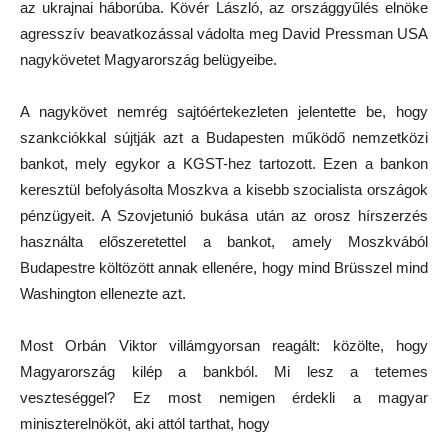
az ukrajnai háborúba. Kövér László, az országgyűlés elnöke
agresszív beavatkozással vádolta meg David Pressman USA
nagykövetet Magyarország belügyeibe.
A nagykövet nemrég sajtóértekezleten jelentette be, hogy
szankciókkal sújtják azt a Budapesten működő nemzetközi
bankot, mely egykor a KGST-hez tartozott. Ezen a bankon
keresztül befolyásolta Moszkva a kisebb szocialista országok
pénzügyeit. A Szovjetunió bukása után az orosz hírszerzés
használta előszeretettel a bankot, amely Moszkvából
Budapestre költözött annak ellenére, hogy mind Brüsszel mind
Washington ellenezte azt.
Most Orbán Viktor villámgyorsan reagált: közölte, hogy
Magyarország kilép a bankból. Mi lesz a tetemes
veszteséggel? Ez most nemigen érdekli a magyar
miniszterelnököt, aki attól tarthat, hogy