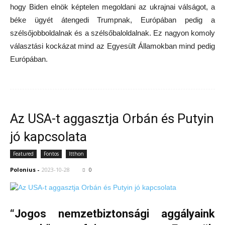
hogy Biden elnök képtelen megoldani az ukrajnai válságot, a
béke ügyét átengedi Trumpnak, Európában pedig a
szélsőjobboldalnak és a szélsőbaloldalnak. Ez nagyon komoly
választási kockázat mind az Egyesült Államokban mind pedig
Európában.
Az USA-t aggasztja Orbán és Putyin
jó kapcsolata
Featured
Fontos
Itthon
Polonius
-
2023-10-28
0
“Jogos nemzetbiztonsági aggályaink