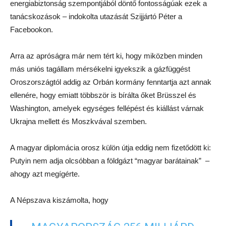
energiabiztonság szempontjából döntő fontosságúak ezek a
tanácskozások – indokolta utazását Szijjártó Péter a
Facebookon.
Arra az apróságra már nem tért ki, hogy miközben minden
más uniós tagállam mérsékelni igyekszik a gázfüggést
Oroszországtól addig az Orbán kormány fenntartja azt annak
ellenére, hogy emiatt többször is bírálta őket Brüsszel és
Washington, amelyek egységes fellépést és kiállást várnak
Ukrajna mellett és Moszkvával szemben.
A magyar diplomácia orosz külön útja eddig nem fizetődött ki:
Putyin nem adja olcsóbban a földgázt “magyar barátainak” –
ahogy azt megígérte.
A Népszava kiszámolta, hogy