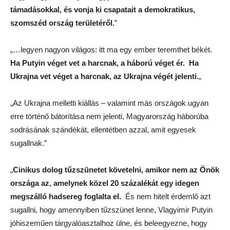
támadásokkal, és vonja ki csapatait a demokratikus,
szomszéd ország területéről.
”
„…
legyen nagyon világos: itt ma egy ember teremthet békét.
Ha Putyin véget vet a harcnak, a háború véget ér. Ha
Ukrajna vet véget a harcnak, az Ukrajna végét jelenti.
„
„Az Ukrajna melletti kiállás
–
valamint más országok ugyan
erre történő bátorítása nem jelenti, Magyarország háborúba
sodrásának szándékát, ellentétben azzal, amit egyesek
sugallnak.”
„
Cinikus dolog tűzszünetet követelni, amikor nem az Önök
országa az, amelynek közel 20 százalékát egy idegen
megszálló hadsereg foglalta el.
És nem hitel
t érdemlő
azt
sugallni, hogy amennyiben tűzszünet lenne, Vlagyimir Putyin
jóhiszeműen tárgyalóasztalhoz ülne, és beleegyezne, hogy