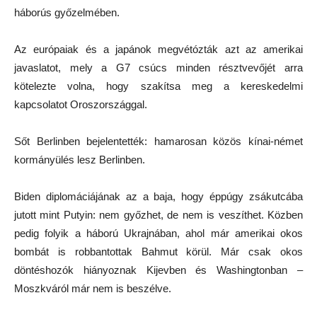
háborús győzelmében.
Az európaiak és a japánok megvétózták azt az amerikai
javaslatot, mely a G7 csúcs minden résztvevőjét arra
kötelezte volna, hogy szakítsa meg a kereskedelmi
kapcsolatot Oroszországgal.
Sőt Berlinben bejelentették: hamarosan közös kínai-német
kormányülés lesz Berlinben.
Biden diplomáciájának az a baja, hogy éppúgy zsákutcába
jutott mint Putyin: nem győzhet, de nem is veszíthet. Közben
pedig folyik a háború Ukrajnában, ahol már amerikai okos
bombát is robbantottak Bahmut körül. Már csak okos
döntéshozók hiányoznak Kijevben és Washingtonban –
Moszkváról már nem is beszélve.