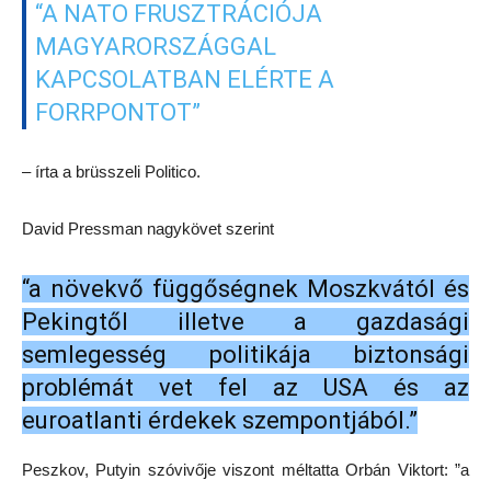
“A NATO FRUSZTRÁCIÓJA
MAGYARORSZÁGGAL
KAPCSOLATBAN ELÉRTE A
FORRPONTOT”
– írta a brüsszeli Politico.
David Pressman nagykövet szerint
“a növekvő függőségnek Moszkvától és
Pekingtől illetve a gazdasági
semlegesség politikája biztonsági
problémát vet fel az USA és az
euroatlanti érdekek szempontjából.”
Peszkov, Putyin szóvivője viszont méltatta Orbán Viktort: ”a