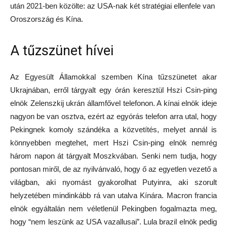
után 2021-ben közölte: az USA-nak két stratégiai ellenfele van
Oroszország és Kína.
A tűzszünet hívei
Az Egyesült Államokkal szemben Kína tűzszünetet akar
Ukrajnában, erről tárgyalt egy órán keresztül Hszi Csin-ping
elnök Zelenszkij ukrán államfővel telefonon. A kínai elnök ideje
nagyon be van osztva, ezért az egyórás telefon arra utal, hogy
Pekingnek komoly szándéka a közvetítés, melyet annál is
könnyebben megtehet, mert Hszi Csin-ping elnök nemrég
három napon át tárgyalt Moszkvában. Senki nem tudja, hogy
pontosan miről, de az nyilvánvaló, hogy ő az egyetlen vezető a
világban, aki nyomást gyakorolhat Putyinra, aki szorult
helyzetében mindinkább rá van utalva Kínára. Macron francia
elnök egyáltalán nem véletlenül Pekingben fogalmazta meg,
hogy “nem leszünk az USA vazallusai”. Lula brazil elnök pedig