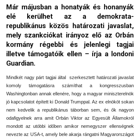
Már májusban a honatyák és honanyák
elé kerülhet az a demokrata-
republikánus közös határozati javaslat,
mely szankciókat irányoz elő az Orbán
kormány régebbi és jelenlegi tagjai
illetve támogatóik ellen – írja a londoni
Guardian.
Mindkét nagy párt tagjai által szerkesztett határozati javaslat
komoly támogatásra számíthat a kongresszusban
Washingtonban annak ellenére, hogy a magyar miniszterelnök
jó kapcsolatot épített ki Donald Trumppal. Az ex elnököt sokan
nem kedvelik a republikánus táborban sem, és ők nagyon
odafigyelnek arra amit Orbán Viktor az Egyesült Államokról
mondott az utóbbi időben amikor nemegyszer ellenségnek
nevezte az USA-t, amely bele akarja rángatni Magyarországot