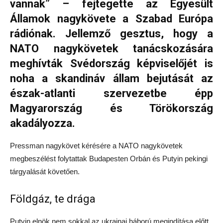
vannak” – fejtegette az Egyesült
Államok nagykövete a Szabad Európa
rádiónak. Jellemző gesztus, hogy a
NATO nagykövetek tanácskozására
meghívták Svédország képviselőjét is
noha a skandináv állam bejutását az
észak-atlanti szervezetbe épp
Magyarország és Törökország
akadályozza.
Pressman nagykövet kérésére a NATO nagykövetek
megbeszélést folytattak Budapesten Orbán és Putyin pekingi
tárgyalását követően.
Földgáz, te drága
Putyin elnök nem sokkal az ukrajnai háború megindítása előtt