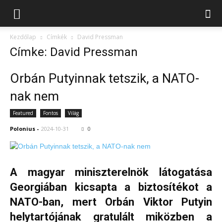
Kezdőlap
Címkék
David Pressman
Címke: David Pressman
Orbán Putyinnak tetszik, a NATO-
nak nem
Featured
Fontos
Világ
Polonius
-
2024-10-31
0
A magyar miniszterelnök látogatása
Georgiában kicsapta a biztosítékot a
NATO-ban, mert Orbán Viktor Putyin
helytartójának gratulált miközben a