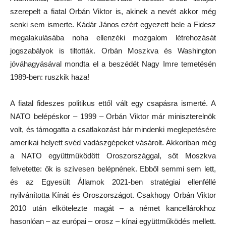
szerepelt a fiatal Orbán Viktor is, akinek a nevét akkor még
senki sem ismerte. Kádár János ezért egyezett bele a Fidesz
megalakulásába noha ellenzéki mozgalom létrehozását
jogszabályok is tiltották. Orbán Moszkva és Washington
jóváhagyásával mondta el a beszédét Nagy Imre temetésén
1989-ben: ruszkik haza!
A fiatal fideszes politikus ettől vált egy csapásra ismerté. A
NATO belépéskor – 1999 – Orbán Viktor már miniszterelnök
volt, és támogatta a csatlakozást bár mindenki meglepetésére
amerikai helyett svéd vadászgépeket vásárolt. Akkoriban még
a NATO együttműködött Oroszországgal, sőt Moszkva
felvetette: ők is szívesen belépnének. Ebből semmi sem lett,
és az Egyesült Államok 2021-ben stratégiai ellenféllé
nyilvánította Kínát és Oroszországot. Csakhogy Orbán Viktor
2010 után elkötelezte magát – a német kancellárokhoz
hasonlóan – az európai – orosz – kínai együttműködés mellett.