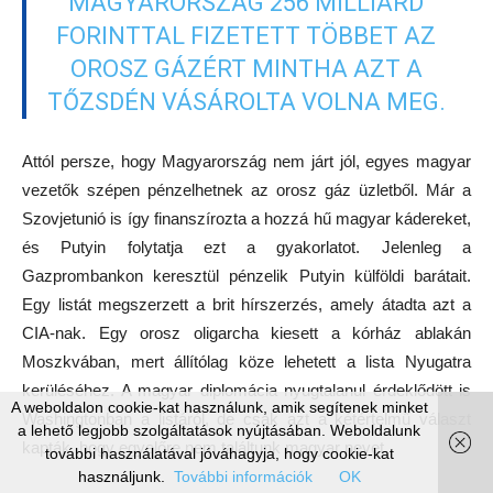
MAGYARORSZÁG 256 MILLIÁRD
FORINTTAL FIZETETT TÖBBET AZ
OROSZ GÁZÉRT MINTHA AZT A
TŐZSDÉN VÁSÁROLTA VOLNA MEG.
Attól persze, hogy Magyarország nem járt jól, egyes magyar
vezetők szépen pénzelhetnek az orosz gáz üzletből. Már a
Szovjetunió is így finanszírozta a hozzá hű magyar kádereket,
és Putyin folytatja ezt a gyakorlatot. Jelenleg a
Gazprombankon keresztül pénzelik Putyin külföldi barátait.
Egy listát megszerzett a brit hírszerzés, amely átadta azt a
CIA-nak. Egy orosz oligarcha kiesett a kórház ablakán
Moszkvában, mert állítólag köze lehetett a lista Nyugatra
kerüléséhez. A magyar diplomácia nyugtalanul érdeklődött is
A weboldalon cookie-kat használunk, amik segítenek minket
Washingtonban a listáról, de csak azt a kétértelmű választ
a lehető legjobb szolgáltatások nyújtásában. Weboldalunk
kapták, hogy egyelőre nem találtunk magyar nevet.
további használatával jóváhagyja, hogy cookie-kat
használjunk.
További információk
OK