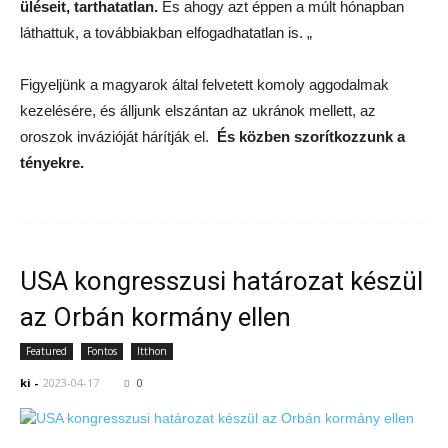
üléseit, tarthatatlan.
És ahogy azt éppen a múlt hónapban
láthattuk, a továbbiakban elfogadhatatlan is.
„
Figyeljünk a magyarok által felvetett komoly aggodalmak
kezelésére, és álljunk elszántan az ukránok mellett, az
oroszok invázióját hárítják el.
És közben szorítkozzunk a
tényekre.
USA kongresszusi határozat készül
az Orbán kormány ellen
Featured
Fontos
Itthon
ki
-
2023-04-17
0