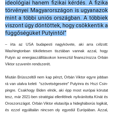
ideológiai hanem fizikai kérdés. A fizika
törvényei Magyarországon is ugyanazok
mint a többi uniós országban. A többiek
viszont úgy döntöttek, hogy csökkentik a
függőségüket Putyintól”
– írta az USA budapesti nagykövete, aki arra célzott:
Washingtonban tökéletesen tisztában vannak azzal, hogy
Putyin az energiaszállításokon keresztül finanszírozza Orbán
Viktor szuverén rendszerét.
Miután Brüsszeltől nem kap pénzt, Orbán Viktor egyre jobban
rá van utalva keleti “szövetségeseire” Putyinra és Hszi Csin-
pingre. Csakhogy Biden elnök, aki épp most európai körutat
tesz, már 2021-ben stratégiai ellenfélnek nyilvánította Kínát és
Oroszországot. Orbán Viktor elutasítja a hidegháborús logikát,
és ezzel egyáltalán nincsen oly egyedül Európában. Azzal,