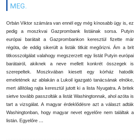
MEG.
Orbán Viktor számára van ennél egy még kínosabb ügy is, ez
pedig a moszkvai Gazprombank listáinak sorsa. Putyin
európai barátait a Gazprombankon keresztül fizette már
régóta, de eddig sikerült a listák titkát megőrizni. Ám a brit
titkosszolgálat valahogy megszerzett egy listát Putyin európai
barátairól, akiknek a neve mellett konkrét összegek is
szerepeltek. Moszkvában kiesett egy kórház hatodik
emeletének az ablakán a Lukoil igazgató tanácsának elnöke,
mert állítólag rajta keresztül jutott ki a lista Nyugatra. A britek
sietve tovább passzolták a listát Washingtonnak, ahol azóta is
tart a vizsgálat. A magyar érdeklődésre azt a választ adták
Washingtonban, hogy magyar nevet egyelőre nem találtak a
listán. Egyelőre …