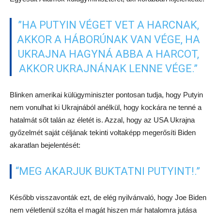
”HA PUTYIN VÉGET VET A HARCNAK,
AKKOR A HÁBORÚNAK VAN VÉGE, HA
UKRAJNA HAGYNÁ ABBA A HARCOT,
AKKOR UKRAJNÁNAK LENNE VÉGE.”
Blinken amerikai külügyminiszter pontosan tudja, hogy Putyin
nem vonulhat ki Ukrajnából anélkül, hogy kockára ne tenné a
hatalmát sőt talán az életét is. Azzal, hogy az USA Ukrajna
győzelmét saját céljának tekinti voltaképp megerősíti Biden
akaratlan bejelentését:
“MEG AKARJUK BUKTATNI PUTYINT!.”
Később visszavonták ezt, de elég nyilvánvaló, hogy Joe Biden
nem véletlenül szólta el magát hiszen már hatalomra jutása