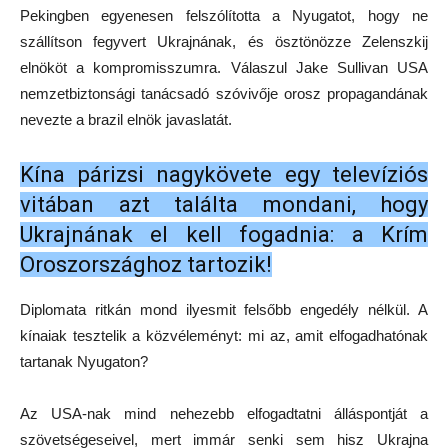
Pekingben egyenesen felszólította a Nyugatot, hogy ne
szállítson fegyvert Ukrajnának, és ösztönözze Zelenszkij
elnököt a kompromisszumra. Válaszul Jake Sullivan USA
nemzetbiztonsági tanácsadó szóvivője orosz propagandának
nevezte a brazil elnök javaslatát.
Kína párizsi nagykövete egy televíziós
vitában azt találta mondani, hogy
Ukrajnának el kell fogadnia: a Krím
Oroszországhoz tartozik!
Diplomata ritkán mond ilyesmit felsőbb engedély nélkül. A
kínaiak tesztelik a közvéleményt: mi az, amit elfogadhatónak
tartanak Nyugaton?
Az USA-nak mind nehezebb elfogadtatni álláspontját a
szövetségeseivel, mert immár senki sem hisz Ukrajna