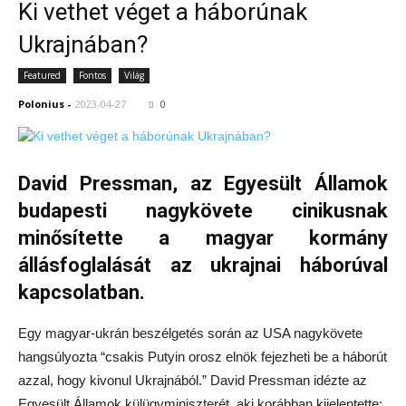
Ki vethet véget a háborúnak
Ukrajnában?
Featured
Fontos
Világ
Polonius
-
2023-04-27
0
David Pressman, az Egyesült Államok
budapesti nagykövete cinikusnak
minősítette a magyar kormány
állásfoglalását az ukrajnai háborúval
kapcsolatban.
Egy magyar-ukrán beszélgetés során az USA nagykövete
hangsúlyozta “csakis Putyin orosz elnök fejezheti be a háborút
azzal, hogy kivonul Ukrajnából.” David Pressman idézte az
Egyesült Államok külügyminiszterét, aki korábban kijelentette: