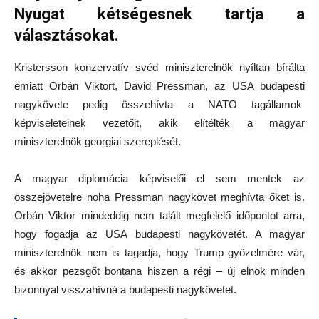
Nyugat kétségesnek tartja a
választásokat.
Kristersson konzervatív svéd miniszterelnök nyíltan bírálta
emiatt Orbán Viktort, David Pressman, az USA budapesti
nagykövete pedig összehívta a NATO tagállamok
képviseleteinek vezetőit, akik elítélték a magyar
miniszterelnök georgiai szereplését.
A magyar diplomácia képviselői el sem mentek az
összejövetelre noha Pressman nagykövet meghívta őket is.
Orbán Viktor mindeddig nem talált megfelelő időpontot arra,
hogy fogadja az USA budapesti nagykövetét. A magyar
miniszterelnök nem is tagadja, hogy Trump győzelmére vár,
és akkor pezsgőt bontana hiszen a régi – új elnök minden
bizonnyal visszahívná a budapesti nagykövetet.