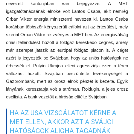
nevezett kantonjában van bejegyezve. A MET
igazgatótanácsának elnöke volt Lantos Csaba, akit nemrég
Orbán Viktor energia miniszterré nevezett ki. Lantos Csaba
korábban többször kényszerült cáfolni azt az értesülést, mely
szerint Orbán Viktor részvényes a MET-ben. Az energiaválság
óriási fellendülést hozott a földgáz kereskedő cégnek, amely
már szerepet játszik az európai földgáz piacon is. A céget
azért is jegyezték be Svájcban, hogy az uniós hatóságok ne
érhessék el. Putyin Ukrajna elleni agressziója ezen a téren
változást hozott: Svájcban beszüntette tevékenységét a
Gazprombank, mert az orosz elnök pénzét is kezelte. Egyik
lányának keresztapja volt a stróman, Roldugin, a jeles orosz
csellista. A bank vezetőit a bíróság elítélte Svájcban.
HA AZ USA VIZSGÁLATOT KÉRNE A
MET ELLEN, AKKOR AZT A SVÁJCI
HATÓSÁGOK ALIGHA TAGADNÁK