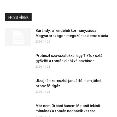
FRISS HÍREK
Bárándy: a rendeleti kormányzással
Magyarországon megszűnt a demokrácia
2024-11-26
Proteszt szavazatokkal egy TikTok sztár
győzött a román elnökválasztáson
2024-11-25
Ukrajnán keresztül januártól nem jöhet
orosz földgáz
2024-11-25
Már nem Orbánt hanem Melonit tekinti
mintának a román neonácik vezére
2024-11-25