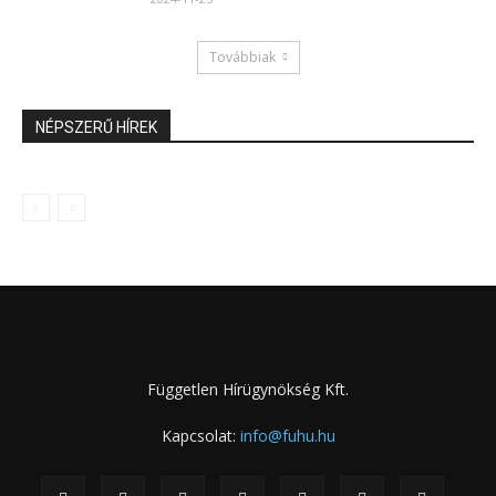
Továbbiak
NÉPSZERŰ HÍREK
Független Hírügynökség Kft.
Kapcsolat:
info@fuhu.hu