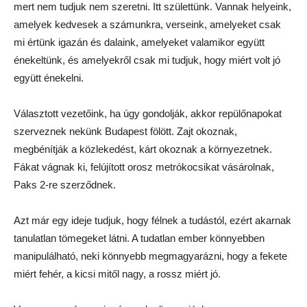
mert nem tudjuk nem szeretni. Itt születtünk. Vannak helyeink,
amelyek kedvesek a számunkra, verseink, amelyeket csak
mi értünk igazán és dalaink, amelyeket valamikor együtt
énekeltünk, és amelyekről csak mi tudjuk, hogy miért volt jó
együtt énekelni.
Választott vezetőink, ha úgy gondolják, akkor repülőnapokat
szerveznek nekünk Budapest fölött. Zajt okoznak,
megbénítják a közlekedést, kárt okoznak a környezetnek.
Fákat vágnak ki, felújított orosz metrókocsikat vásárolnak,
Paks 2-re szerződnek.
Azt már egy ideje tudjuk, hogy félnek a tudástól, ezért akarnak
tanulatlan tömegeket látni. A tudatlan ember könnyebben
manipulálható, neki könnyebb megmagyarázni, hogy a fekete
miért fehér, a kicsi mitől nagy, a rossz miért jó.