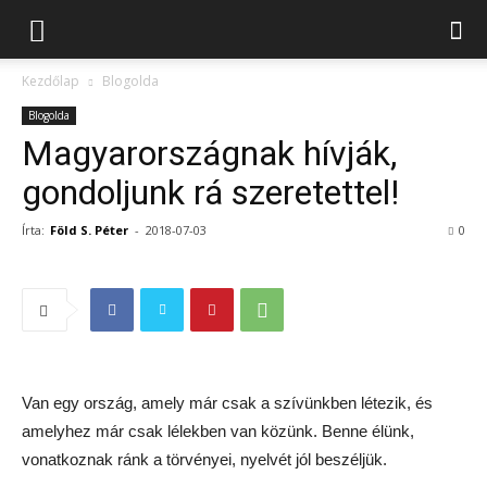
Kezdőlap
Blogolda
Blogolda
Magyarországnak hívják,
gondoljunk rá szeretettel!
Írta:
Föld S. Péter
-
2018-07-03
0
Van egy ország, amely már csak a szívünkben létezik, és
amelyhez már csak lélekben van közünk. Benne élünk,
vonatkoznak ránk a törvényei, nyelvét jól beszéljük.