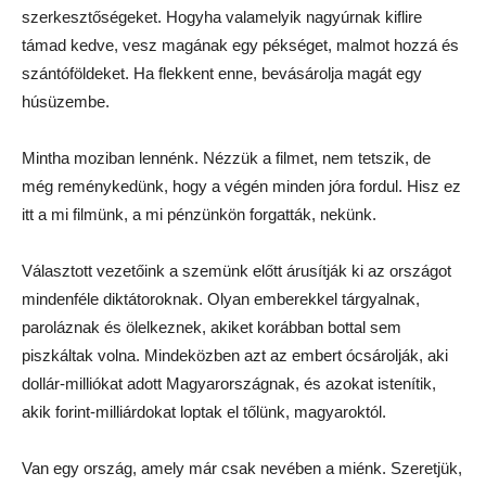
szerkesztőségeket. Hogyha valamelyik nagyúrnak kiflire
támad kedve, vesz magának egy pékséget, malmot hozzá és
szántóföldeket. Ha flekkent enne, bevásárolja magát egy
húsüzembe.
Mintha moziban lennénk. Nézzük a filmet, nem tetszik, de
még reménykedünk, hogy a végén minden jóra fordul. Hisz ez
itt a mi filmünk, a mi pénzünkön forgatták, nekünk.
Választott vezetőink a szemünk előtt árusítják ki az országot
mindenféle diktátoroknak. Olyan emberekkel tárgyalnak,
paroláznak és ölelkeznek, akiket korábban bottal sem
piszkáltak volna. Mindeközben azt az embert ócsárolják, aki
dollár-milliókat adott Magyarországnak, és azokat istenítik,
akik forint-milliárdokat loptak el tőlünk, magyaroktól.
Van egy ország, amely már csak nevében a miénk. Szeretjük,