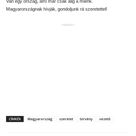
Van egy ország, ami már csak alig a miénk.
Magyarországnak hívják, gondoljunk rá szeretettel!
- Hirdetés -
CÍMKÉK
Magyarország
szeretet
törvény
vezető