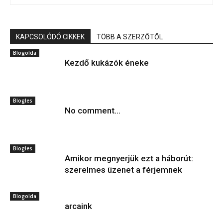
KAPCSOLÓDÓ CIKKEK
TÖBB A SZERZŐTŐL
Blogolda
Kezdő kukázók éneke
Blogles
No comment…
Blogles
Amikor megnyerjük ezt a háborút:
szerelmes üzenet a férjemnek
Blogolda
arcaink