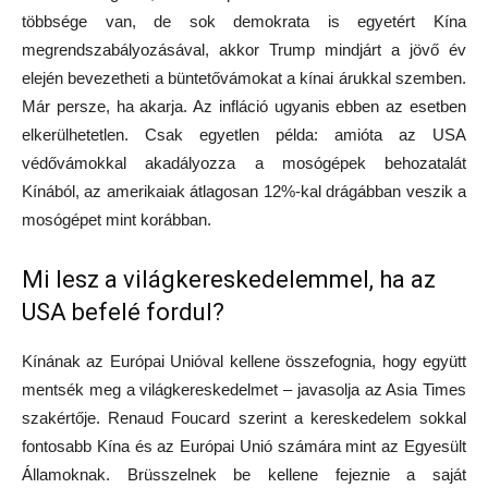
többsége van, de sok demokrata is egyetért Kína
megrendszabályozásával, akkor Trump mindjárt a jövő év
elején bevezetheti a büntetővámokat a kínai árukkal szemben.
Már persze, ha akarja. Az infláció ugyanis ebben az esetben
elkerülhetetlen. Csak egyetlen példa: amióta az USA
védővámokkal akadályozza a mosógépek behozatalát
Kínából, az amerikaiak átlagosan 12%-kal drágábban veszik a
mosógépet mint korábban.
Mi lesz a világkereskedelemmel, ha az
USA befelé fordul?
Kínának az Európai Unióval kellene összefognia, hogy együtt
mentsék meg a világkereskedelmet – javasolja az Asia Times
szakértője. Renaud Foucard szerint a kereskedelem sokkal
fontosabb Kína és az Európai Unió számára mint az Egyesült
Államoknak. Brüsszelnek be kellene fejeznie a saját