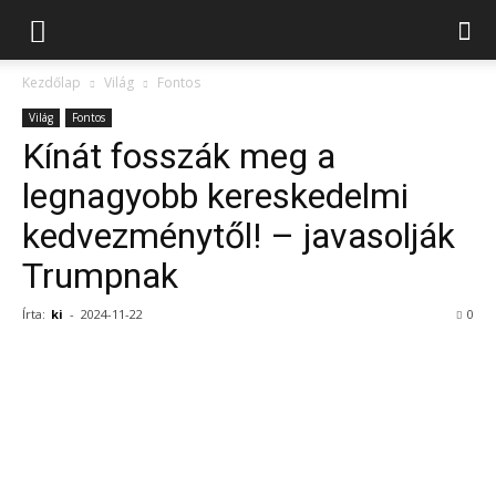
Kezdőlap
Világ
Fontos
Világ
Fontos
Kínát fosszák meg a
legnagyobb kereskedelmi
kedvezménytől! – javasolják
Trumpnak
Írta:
ki
-
2024-11-22
0