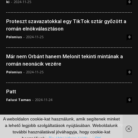
ki
-
2024-11-25
0
Proteszt szavazatokkal egy TikTok sztár győzött a
román elnökválasztáson
Polonius
-
2024-11-25
0
Már nem Orbánt hanem Melonit tekinti mintának a
román neonácik vezére
Polonius
-
2024-11-25
0
Patt
Falusi Tamas
-
2024-11-24
0
A weboldalon cookie-kat használunk, amik segítenek minket
Médiaajánlat
Impresszum
Szerzői jogok
Adatkezelési irányelvek
a lehető legjobb szolgáltatások nyújtásában. Weboldalunk
további használatával jóváhagyja, hogy cookie-kat
© Független Hírügynökség