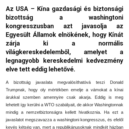
Az USA – Kína gazdasági és biztonsági
bizottság a washingtoni
kongresszusban azt javasolja az
Egyesült Államok elnökének, hogy Kínát
zárja ki a normális
világkereskedelemből, amelyet a
legnagyobb kereskedelmi kedvezmény
elve tett eddig lehetővé.
A bizottság javaslata megvalósíthatóvá teszi Donald
Trumpnak, hogy oly mértékben emelje a vámokat a kínai
árukkal szemben amennyire csak akarja. Eddig is meg
lehetett így kerülni a WTO szabályait, de akkor Washingtonnak
mindig a nemzetbiztonságra kellett hivatkoznia. Ha ezt a
javaslatot megszavazza a washingtoni kongresszus, és efelől
kevés kétség van, mert a republikánusoknak mindkét házban