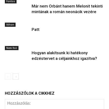
Fontos
Már nem Orbánt hanem Melonit tekinti
mintának a román neonácik vezére
Itthon
Patt
Nem foci
Hogyan alakítsunk ki hatékony
edzéstervet a céljainkhoz igazítva?
HOZZÁSZÓLOK A CIKKHEZ