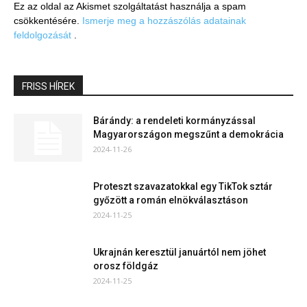
Ez az oldal az Akismet szolgáltatást használja a spam
csökkentésére.
Ismerje meg a hozzászólás adatainak
feldolgozását
.
FRISS HÍREK
Bárándy: a rendeleti kormányzással
Magyarországon megszűnt a demokrácia
2024-11-26
Proteszt szavazatokkal egy TikTok sztár
győzött a román elnökválasztáson
2024-11-25
Ukrajnán keresztül januártól nem jöhet
orosz földgáz
2024-11-25