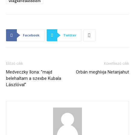
világkereskedelem
Facebook
Twitter
Előző cikk
Következő cikk
Medveczky Ilona: ”majd
Orbán meghívja Netanjahut
belehaltam a szexbe Kubala
Lászlóval”