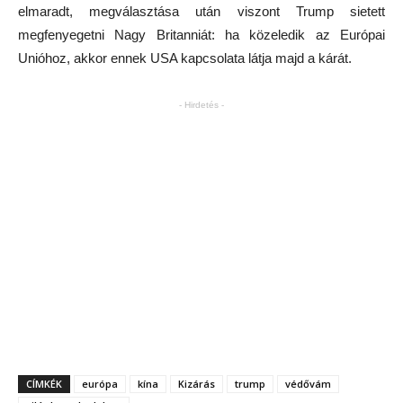
elmaradt, megválasztása után viszont Trump sietett
megfenyegetni Nagy Britanniát: ha közeledik az Európai
Unióhoz, akkor ennek USA kapcsolata látja majd a kárát.
- Hirdetés -
CÍMKÉK
európa
kína
Kizárás
trump
védővám