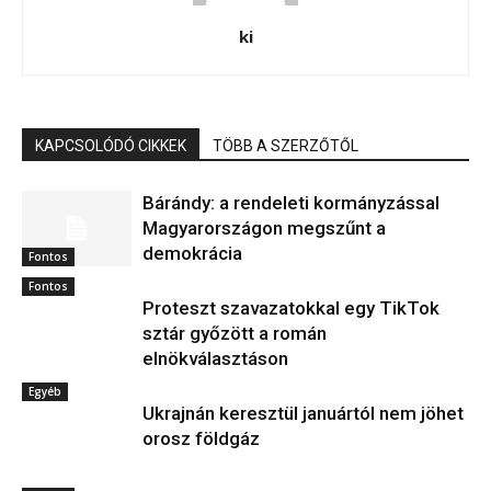
ki
KAPCSOLÓDÓ CIKKEK
TÖBB A SZERZŐTŐL
Bárándy: a rendeleti kormányzással
Magyarországon megszűnt a
demokrácia
Fontos
Fontos
Proteszt szavazatokkal egy TikTok
sztár győzött a román
elnökválasztáson
Egyéb
Ukrajnán keresztül januártól nem jöhet
orosz földgáz