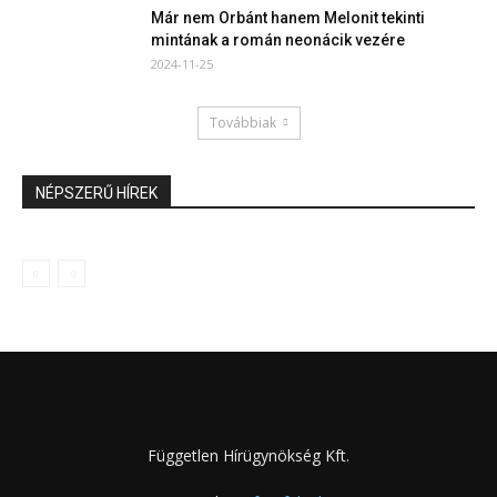
Már nem Orbánt hanem Melonit tekinti
mintának a román neonácik vezére
2024-11-25
Továbbiak
NÉPSZERŰ HÍREK
Független Hírügynökség Kft.