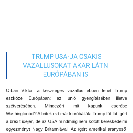
TRUMP USA-JA CSAKIS
VAZALLUSOKAT AKAR LÁTNI
EURÓPÁBAN IS.
Orbán Viktor, a készséges vazallus ebben lehet Trump
eszköze Európában: az unió gyengítésében illetve
szétverésében. Mindezért mit kapunk cserébe
Washingtonból? A britek ezt már kipróbálták: Trump fűt-fát ígért
a brexit idején, de az USA mindmáig nem kötött kereskedelmi
egyezményt Nagy Britanniával. Az ígért amerikai aranyeső