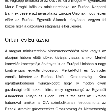
és végképp lemaradhat az USA és Kína mögött – figyelmeztet
Mario Draghi. Itália ex miniszterelnöke, az Európai Központi
Bank ex vezére azt javasolja az Európai Uniónak, hogy lépjen
előre az Európai Egyesült Államok irányában: vegyen fel
közös hitelt a gazdasági stagnálás elkerülésére.
Orbán és Eurázsia
A magyar miniszterelnök visszarendeződést akar vagyis az
ukrajnai háború előtti időket kívánja vissza amikor Merkel
kancellár koncepciója érvényesült az Európai Unióban a nagy
kontinentális együttműködésről. Merkel-Kohl és Schröder
vonalát követve az Európai Unió – Oroszország – Kína
együttműködésen munkálkodott, hogy ily módon olyan
gazdasági erőt hozzon létre, mely egyenrangú az Egyesült
Államokkal. Putyin és Biden ezt zúzta szét az ukrajnai
háborúval amikor a CIA szimbolikusan felrobbantotta az
Északi Áramlat gázvezetéket Oroszország és Németország