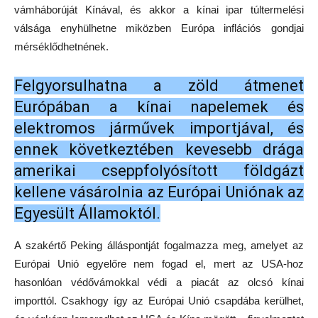
vámháborúját Kínával, és akkor a kínai ipar túltermelési
válsága enyhülhetne miközben Európa inflációs gondjai
mérséklődhetnének.
Felgyorsulhatna a zöld átmenet
Európában a kínai napelemek és
elektromos járművek importjával, és
ennek következtében kevesebb drága
amerikai cseppfolyósított földgázt
kellene vásárolnia az Európai Uniónak az
Egyesült Államoktól.
A szakértő Peking álláspontját fogalmazza meg, amelyet az
Európai Unió egyelőre nem fogad el, mert az USA-hoz
hasonlóan védővámokkal védi a piacát az olcsó kínai
importtól. Csakhogy így az Európai Unió csapdába kerülhet,