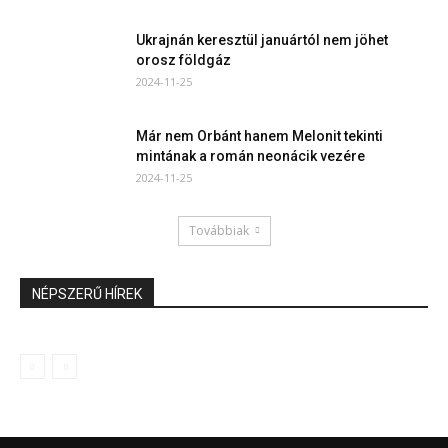
Ukrajnán keresztül januártól nem jöhet
orosz földgáz
2024-11-25
Már nem Orbánt hanem Melonit tekinti
mintának a román neonácik vezére
2024-11-25
Továbbiak
NÉPSZERŰ HÍREK