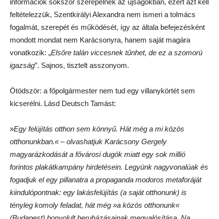
információk sokszor szerepelnek az újságokban, ezért azt kell
feltételezzük, Szentkirályi Alexandra nem ismeri a tolmács
fogalmát, szerepét és működését, így az általa befejezésként
mondott mondat nem Karácsonyra, hanem saját magára
vonatkozik: „
Elsőre talán viccesnek tűnhet, de ez a szomorú
igazság
”. Sajnos, tisztelt asszonyom.
Ötödször: a főpolgármester nem tud egy villanykörtét sem
kicserélni. Lásd Deutsch Tamást:
»
Egy felújítás otthon sem könnyű. Hát még a mi közös
otthonunkban.« – olvashatjuk Karácsony Gergely
magyarázkodását a fővárosi dugók miatt egy sok millió
forintos plakátkampány hirdetésein. Legyünk nagyvonalúak és
fogadjuk el egy pillanatra a propaganda modoros metaforáját
kiindulópontnak: egy lakásfelújítás (a saját otthonunk) is
tényleg komoly feladat, hát még »a közös otthonunk«
(Budapest) bonyolult beruházásainak megvalósítása. Na,