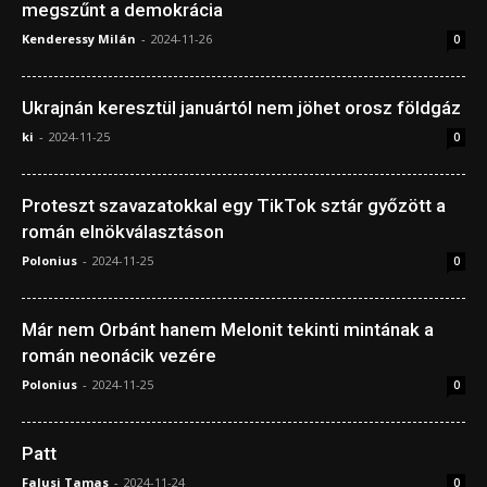
megszűnt a demokrácia
Kenderessy Milán
-
2024-11-26
0
Ukrajnán keresztül januártól nem jöhet orosz földgáz
ki
-
2024-11-25
0
Proteszt szavazatokkal egy TikTok sztár győzött a
román elnökválasztáson
Polonius
-
2024-11-25
0
Már nem Orbánt hanem Melonit tekinti mintának a
román neonácik vezére
Polonius
-
2024-11-25
0
Patt
Falusi Tamas
-
2024-11-24
0