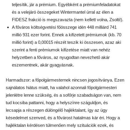
teljesítik, jár a prémium. Egyébként a prémiumfeladatokat
és a velejáró összegeket Wintermantel úrral az élen a
FIDESZ frakció is megszavazta (nem kellett volna, Zsolti!).
A főváros költségvetési főösszege idén 448 milliárd 741
millió 931 ezer forint. Ennek a kifizetett prémiumok (kb. 70
millió forint) a 0,00015 részét teszik ki összesen, azaz aki
szerint a fenti prémiumok kifizetése miatt van nehéz
helyzetben a főváros, az nyugodtan nevezhető akár
eszementnek, akár gyagyásnak.
Harmadszor: a főpolgármesternek nincsen jogosítványa. Ezen
sajnálatos hiátus miatt, ha valahol azonnali főpolgármesteri
jelenlétre lenne szükség, és a sofőrje szabadságon van, nem
tud kocsiba pattanni, hogy a helyszínre száguldjon, és
lecsapja a részegen dülöngélő hajléktalant, így az ügy
késedelmet szenved, és a fővárost hatalmas kár éri. Hogy a
hajléktalan kérdésen túlmenően mely szituációk ezek, és