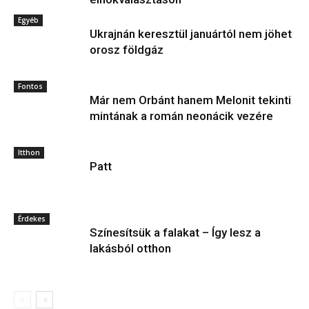
Egyéb
Ukrajnán keresztül januártól nem jöhet
orosz földgáz
Fontos
Már nem Orbánt hanem Melonit tekinti
mintának a román neonácik vezére
Itthon
Patt
Érdekes
Színesítsük a falakat – Így lesz a
lakásból otthon