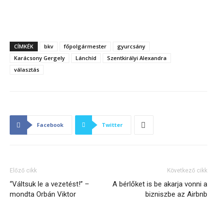
CÍMKÉK
bkv
főpolgármester
gyurcsány
Karácsony Gergely
Lánchíd
Szentkirályi Alexandra
választás
Facebook
Twitter
Előző cikk
Következő cikk
“Váltsuk le a vezetést!” –
A bérlőket is be akarja vonni a
mondta Orbán Viktor
bizniszbe az Airbnb