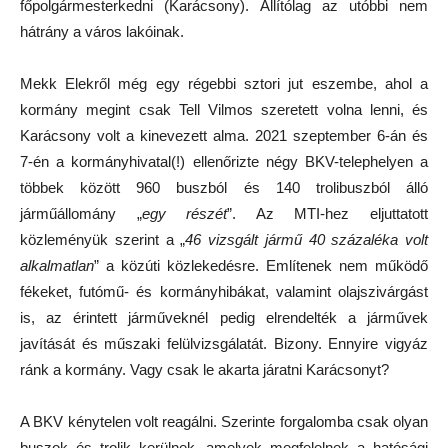
főpolgármesterkedni (Karácsony). Állítólag az utóbbi nem
hátrány a város lakóinak.
Mekk Elekről még egy régebbi sztori jut eszembe, ahol a
kormány megint csak Tell Vilmos szeretett volna lenni, és
Karácsony volt a kinevezett alma. 2021 szeptember 6-án és
7-én a kormányhivatal(!) ellenőrizte négy BKV-telephelyen a
többek között 960 buszból és 140 trolibuszból álló
járműállomány „
egy részét
”. Az MTI-hez eljuttatott
közleményük szerint a „
46 vizsgált jármű 40 százaléka volt
alkalmatlan
” a közúti közlekedésre. Említenek nem működő
fékeket, futómű- és kormányhibákat, valamint olajszivárgást
is, az érintett járműveknél pedig elrendelték a járművek
javítását és műszaki felülvizsgálatát. Bizony. Ennyire vigyáz
ránk a kormány. Vagy csak le akarta járatni Karácsonyt?
A BKV kénytelen volt reagálni. Szerinte forgalomba csak olyan
buszok és trolik kerülnek, amelyek megfelelnek a hatósági