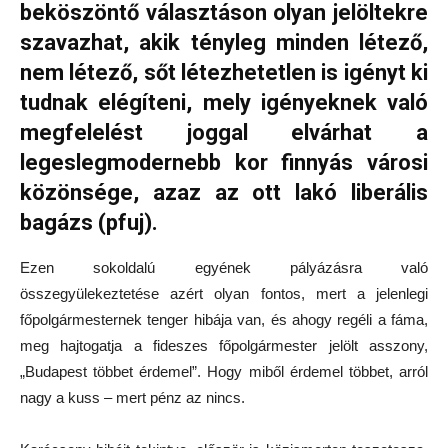
beköszöntő választáson olyan jelöltekre
szavazhat, akik tényleg minden létező,
nem létező, sőt létezhetetlen is igényt ki
tudnak elégíteni, mely igényeknek való
megfelelést joggal elvárhat a
legeslegmodernebb kor finnyás városi
közönsége, azaz az ott lakó liberális
bagázs (pfuj).
Ezen sokoldalú egyének pályázásra való
összegyülekeztetése azért olyan fontos, mert a jelenlegi
főpolgármesternek tenger hibája van, és ahogy regéli a fáma,
meg hajtogatja a fideszes főpolgármester jelölt asszony,
„Budapest többet érdemel”. Hogy miből érdemel többet, arról
nagy a kuss – mert pénz az nincs.