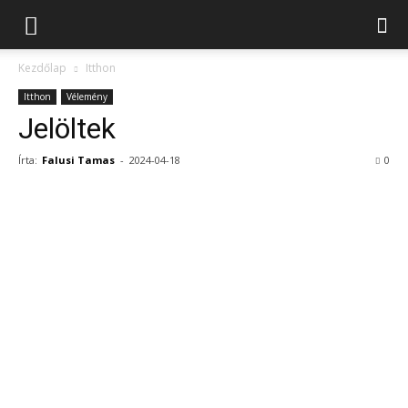
Kezdőlap
Itthon
Itthon
Vélemény
Jelöltek
Írta:
Falusi Tamas
-
2024-04-18
0