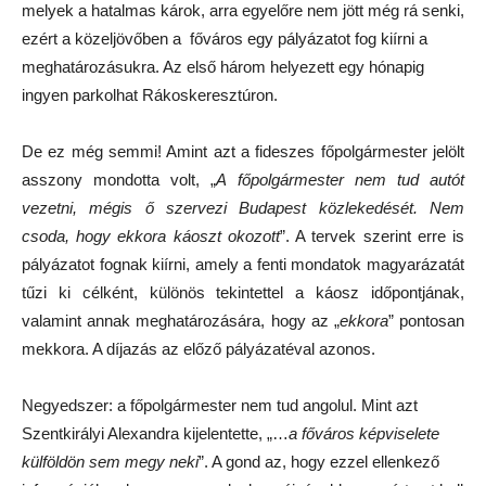
melyek a hatalmas károk, arra egyelőre nem jött még rá senki,
ezért a közeljövőben a főváros egy pályázatot fog kiírni a
meghatározásukra. Az első három helyezett egy hónapig
ingyen parkolhat Rákoskeresztúron.
De ez még semmi! Amint azt a fideszes főpolgármester jelölt
asszony mondotta volt, „
A főpolgármester nem tud autót
vezetni, mégis ő szervezi Budapest közlekedését. Nem
csoda, hogy ekkora káoszt okozott
”. A tervek szerint erre is
pályázatot fognak kiírni, amely a fenti mondatok magyarázatát
tűzi ki célként, különös tekintettel a káosz időpontjának,
valamint annak meghatározására, hogy az „
ekkora
” pontosan
mekkora. A díjazás az előző pályázatéval azonos.
Negyedszer: a főpolgármester nem tud angolul. Mint azt
Szentkirályi Alexandra kijelentette, „…
a főváros képviselete
külföldön sem megy neki
”. A gond az, hogy ezzel ellenkező