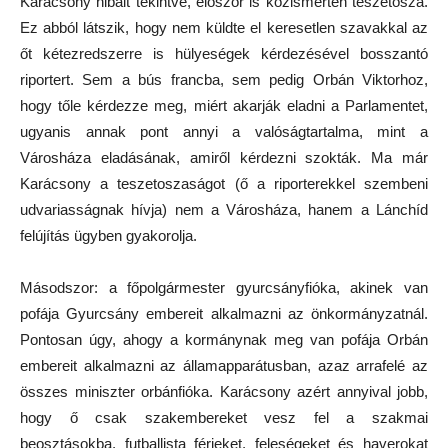
Karácsony hibáit tekintve, először is közismerten teszetosza.
Ez abból látszik, hogy nem küldte el keresetlen szavakkal az
őt kétezredszerre is hülyeségek kérdezésével bosszantó
riportert. Sem a bús francba, sem pedig Orbán Viktorhoz,
hogy tőle kérdezze meg, miért akarják eladni a Parlamentet,
ugyanis annak pont annyi a valóságtartalma, mint a
Városháza eladásának, amiről kérdezni szokták. Ma már
Karácsony a teszetoszaságot (ő a riporterekkel szembeni
udvariasságnak hívja) nem a Városháza, hanem a Lánchíd
felújítás ügyben gyakorolja.
Másodszor: a főpolgármester gyurcsányfióka, akinek van
pofája Gyurcsány embereit alkalmazni az önkormányzatnál.
Pontosan úgy, ahogy a kormánynak meg van pofája Orbán
embereit alkalmazni az államapparátusban, azaz arrafelé az
összes miniszter orbánfióka. Karácsony azért annyival jobb,
hogy ő csak szakembereket vesz fel a szakmai
beosztásokba, futballista férjeket, feleségeket és haverokat