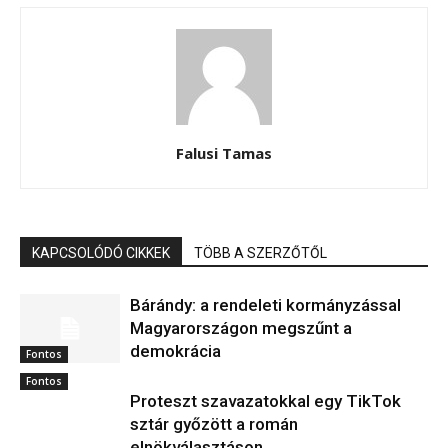
Falusi Tamas
KAPCSOLÓDÓ CIKKEK
TÖBB A SZERZŐTŐL
Bárándy: a rendeleti kormányzással
Magyarországon megszűnt a
demokrácia
Fontos
Fontos
Proteszt szavazatokkal egy TikTok
sztár győzött a román
elnökválasztáson