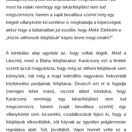
most ha valaki nemhogy egy lakásfelújítást nem tud
megszervezni, hanem a saját bevallása szerint még egy
kiégett villanykörte kicserélése is meghaladja a képességeit,
akkor hogy a búbánatban jut eszébe, hogy Mekk Elekként a
„közös otthonunk felújítását” képes lenne megcsinálni?”
A kiindulási alap ugyebár az, hogy voltak dugók. Mind a
Lánchíd, mind a Blaha felújításakor. Karácsony ezt a fentiek
szerint azzal magyarázta, hogy még az otthoni felújítások sem
könnyűek, hát még a majd kétmilliós nagyváros frekventált
közlekedési pontjainak felújításai. Deutsch ezt el is fogadja
(nemigen tehet mást), viszont abból kiindulva, hogy
Karácsony nemhogy egy lakásfelújítást nem tud
megszervezni, hanem (saját bevallása szerint) egy
villanykörtét sem kicserélni, csodálkozását fejezi ki, hogy a
felújítások elkezdődtek, sőt folynak az ügyetlen polgármester
regnálása alatt. Sőt, jóvoltából. Vajon honnét vette ez a