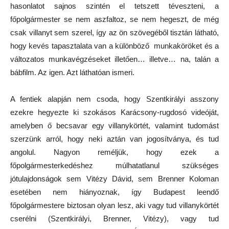
hasonlatot sajnos szintén el tetszett téveszteni, a
főpolgármester se nem aszfaltoz, se nem hegeszt, de még
csak villanyt sem szerel, így az ön szövegéből tisztán látható,
hogy kevés tapasztalata van a különböző munkaköröket és a
változatos munkavégzéseket illetően… illetve… na, talán a
bábfilm. Az igen. Azt láthatóan ismeri.
A fentiek alapján nem csoda, hogy Szentkirályi asszony
ezekre hegyezte ki szokásos Karácsony-rugdosó videóját,
amelyben ő becsavar egy villanykörtét, valamint tudomást
szerzünk arról, hogy neki aztán van jogosítványa, és tud
angolul. Nagyon reméljük, hogy ezek a
főpolgármesterkedéshez múlhatatlanul szükséges
jótulajdonságok sem Vitézy Dávid, sem Brenner Koloman
esetében nem hiányoznak, így Budapest leendő
főpolgármestere biztosan olyan lesz, aki vagy tud villanykörtét
cserélni (Szentkirályi, Brenner, Vitézy), vagy tud