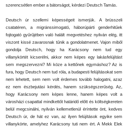
szerencsétlen ember a bátorságot, kérdezi Deutsch Tamás.
Deutsch úr szellemi képességeit ismerjük. A brüsszeli
csatatéren, a migránssimogató, háborúpárti genderhitűek
fojtogató gyűrűjében való halált megvetéshez nyilván elég, itt
viszont kissé zavarosnak tűnik a gondolatmenet. Vajon miből
gondolja Deutsch, hogy ha Karácsony nem tud egy
villanykörtét kicserélni, akkor nem képes egy lakásfelújítást
sem megszervezni? Mi köze a kettőnek egymáshoz? Az is
fura, hogy Deutsch nem tud róla, a budapesti felújításokat sem
nem lehetett, sem nem volt érdemes tovább halogatni, azaz
ez nem észbejutási kérdés, hanem szükségszerűség. Az,
hogy Karácsony nem képes lenne, hanem képes volt a
városházi csapattal mindkettőt határidő előtt és költségkereten
belül megcsinálni, nyilván kellemetlenül éríntette önt, kedves
Deutsch úr, de hát ez van, az ilyen felújítások egyike sem
villanykörte, amelyhez Karácsony tuti nem ért. A Mekk Elek