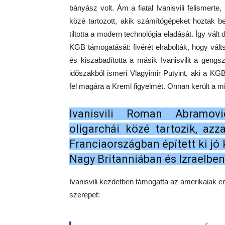
bányász volt. Ám a fiatal Ivanisvili felismert
közé tartozott, akik számítógépeket hoztak b
tiltotta a modern technológia eladását. Így vált 
KGB támogatását: fivérét elrabolták, hogy válts
és kiszabadította a másik Ivanisvilit a gengsz
időszakból ismeri Vlagyimir Putyint, aki a K
fel magára a Kreml figyelmét. Onnan került a mi
Ivanisvili Roman Abramov
oligarchái közé tartozik, az
Franciaországban épített ki jó
Nagy Britanniában és Izraelben
Ivanisvili kezdetben támogatta az amerikaiak e
szerepet: