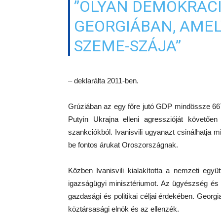
”OLYAN DEMOKRÁC
GEORGIÁBAN, AMEL
SZEME-SZÁJA”
– deklarálta 2011-ben.
Grúziában az egy főre jutó GDP mindössze 667
Putyin Ukrajna elleni agresszióját követően
szankciókból. Ivanisvili ugyanazt csinálhatja m
be fontos árukat Oroszországnak.
Közben Ivanisvili kialakította a nemzeti egy
igazságügyi minisztériumot. Az ügyészség és a
gazdasági és politikai céljai érdekében. Georgia
köztársasági elnök és az ellenzék.