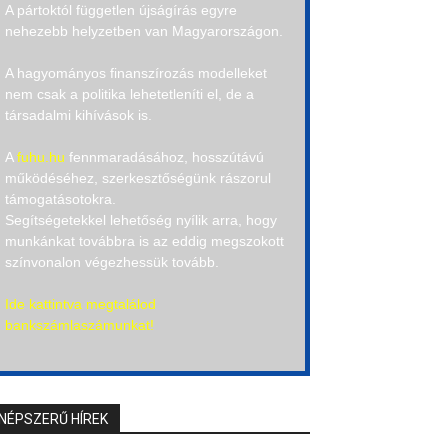
A pártoktól független újságírás egyre
nehezebb helyzetben van Magyarországon.
A hagyományos finanszírozás modelleket
nem csak a politika lehetetleníti el, de a
társadalmi kihívások is.
A
fuhu.hu
fennmaradásához, hosszútávú
működéséhez, szerkesztőségünk rászorul
támogatásotokra.
Segítségetekkel lehetőség nyílik arra, hogy
munkánkat továbbra is az eddig megszokott
színvonalon végezhessük tovább.
Ide kattintva megtalálod
bankszámlaszámunkat!
NÉPSZERŰ HÍREK