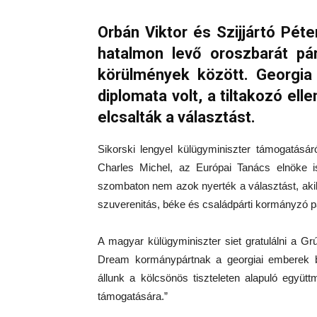
Orbán Viktor és Szijjártó Péte
hatalmon levő oroszbarát pá
körülmények között. Georgia 
diplomata volt, a tiltakozó ell
elcsalták a választást.
Sikorski lengyel külügyminiszter támogatásáró
Charles Michel, az Európai Tanács elnöke is
szombaton nem azok nyerték a választást, akike
szuverenitás, béke és családpárti kormányzó pár
A magyar külügyminiszter siet gratulálni a G
Dream kormánypártnak a georgiai emberek bi
állunk a kölcsönös tiszteleten alapuló együt
támogatására.”