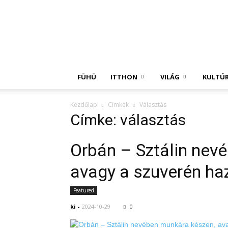
Független
Hírügynökség
FÜHÜ
ITTHON
VILÁG
KULTÚ
Kezdőlap
Címkék
Választás
Címke: választás
Orbán – Sztálin nev
avagy a szuverén ha
Featured
ki
-
2024-10-29
0