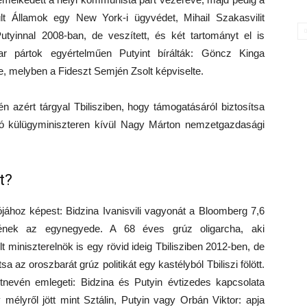
ült Államok egy New York-i ügyvédet, Mihail Szakasvilit
tyinnal 2008-ban, de veszített, és két tartományt el is
 pártok egyértelműen Putyint bírálták: Göncz Kinga
be, melyben a Fideszt Semjén Zsolt képviselte.
n azért tárgyal Tbilisziben, hogy támogatásáról biztosítsa
jártó külügyminiszteren kívül Nagy Márton nemzetgazdasági
t?
ójához képest: Bidzina Ivanisvili vagyonát a Bloomberg 7,6
-jének az egynegyede. A 68 éves grúz oligarcha, aki
miniszterelnök is egy rövid ideig Tbilisziben 2012-ben, de
a az oroszbarát grúz politikát egy kastélyból Tbiliszi fölött.
nevén emlegeti: Bidzina és Putyin évtizedes kapcsolata
 mélyről jött mint Sztálin, Putyin vagy Orbán Viktor: apja