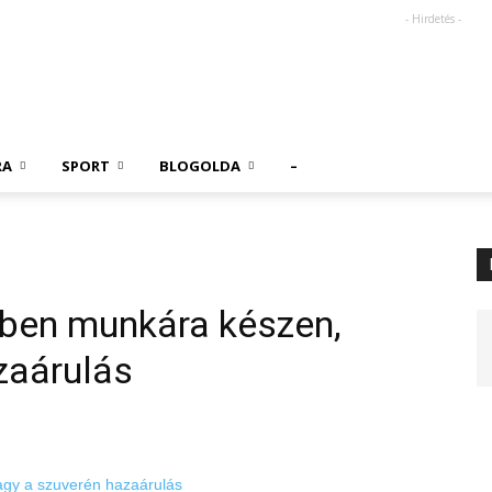
- Hirdetés -
RA
SPORT
BLOGOLDA
–
ében munkára készen,
zaárulás