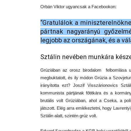
Orbán Viktor ugyancsak a Facebookon:
“Gratulálok a miniszterelnök
pártnak nagyarányú győzelmé
legjobb az országának, és a vál
Sztálin nevében munkára kész
Grúziában az orosz birodalom felbomlása u
megbuktatott, és ily módon Grúzia a Szovjetunió
irányította ezt? Joszif Visszárionovics Szt
kommunista pártjának főtitkára és a kormány 
brutális volt Grúziában, ahol a Cseka, a pol
játszott. Elég arra emlékeztetni, hogy Lavrentyi
Sztálin alatt, szintén grúz volt.
Eduard Sevardnadze a KGB helyi vezetőjéből e