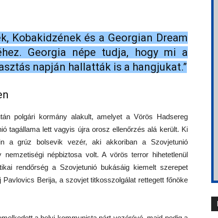
nek, Kobakidzének és a Georgian Dream
hez. Georgia népe tudja, hogy mi a
asztás napján hallatták is a hangjukat.”
en
tán polgári kormány alakult, amelyet a Vörös Hadsereg
 tagállama lett vagyis újra orosz ellenőrzés alá került. Ki
álin a grúz bolsevik vezér, aki akkoriban a Szovjetunió
nemzetiségi népbiztosa volt. A vörös terror hihetetlenül
itikai rendőrség a Szovjetunió bukásáig kiemelt szerepet
j Pavlovics Berija, a szovjet titkosszolgálat rettegett főnöke
melkedett a helyi kommunista párt vezérévé, majd pedig a