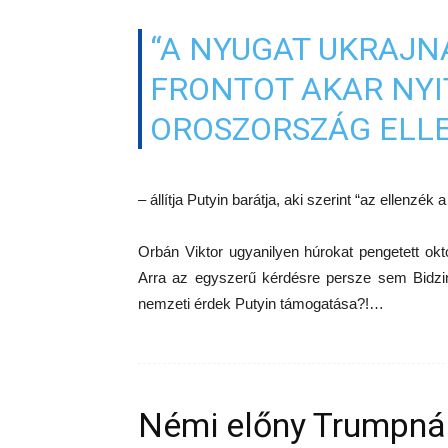
“A NYUGAT UKRAJN
FRONTOT AKAR NYI
OROSZORSZÁG ELL
– állítja Putyin barátja, aki szerint “az ellenzé
Orbán Viktor ugyanilyen húrokat pengetett októ
Arra az egyszerű kérdésre persze sem Bidzina
nemzeti érdek Putyin támogatása?!…
Némi előny Trumpná