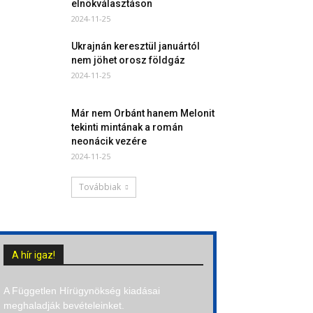
elnökválasztáson
2024-11-25
Ukrajnán keresztül januártól
nem jöhet orosz földgáz
2024-11-25
Már nem Orbánt hanem Melonit
tekinti mintának a román
neonácik vezére
2024-11-25
Továbbiak
A hír igaz!
A Független Hírügynökség kiadásai
meghaladják bevételeinket.