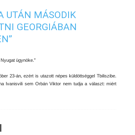
A UTÁN MÁSODIK
TNI GEORGIÁBAN
EN”
k a Nyugat ügynöke.”
ber 23-án, ezért is utazott népes küldöttséggel Tbiliszibe.
 Ivanisvili sem Orbán Viktor nem tudja a választ: miért
l