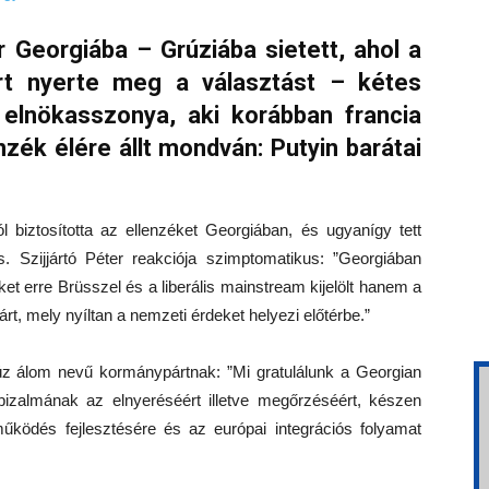
r Georgiába – Grúziába sietett, ahol a
rt nyerte meg a választást – kétes
elnökasszonya, aki korábban francia
enzék élére állt mondván: Putyin barátai
l biztosította az ellenzéket Georgiában, és ugyanígy tett
. Szijjártó Péter reakciója szimptomatikus: ”Georgiában
t erre Brüsszel és a liberális mainstream kijelölt hanem a
t, mely nyíltan a nemzeti érdeket helyezi előtérbe.”
rúz álom nevű kormánypártnak: ”Mi gratulálunk a Georgian
zalmának az elnyeréséért illetve megőrzéséért, készen
tműködés fejlesztésére és az európai integrációs folyamat