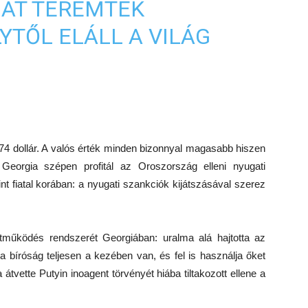
IÁT TEREMTEK
YTŐL ELÁLL A VILÁG
4 dollár. A valós érték minden bizonnyal magasabb hiszen
 Georgia szépen profitál az Oroszország elleni nyugati
int fiatal korában: a nyugati szankciók kijátszásával szerez
üttműködés rendszerét Georgiában: uralma alá hajtotta az
 bíróság teljesen a kezében van, és fel is használja őket
 átvette Putyin inoagent törvényét hiába tiltakozott ellene a