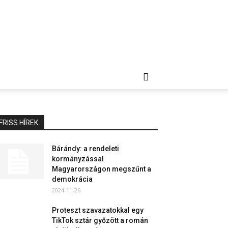
FRISS HÍREK
Bárándy: a rendeleti
kormányzással
Magyarországon megszűnt a
demokrácia
2024-11-26
Proteszt szavazatokkal egy
TikTok sztár győzött a román