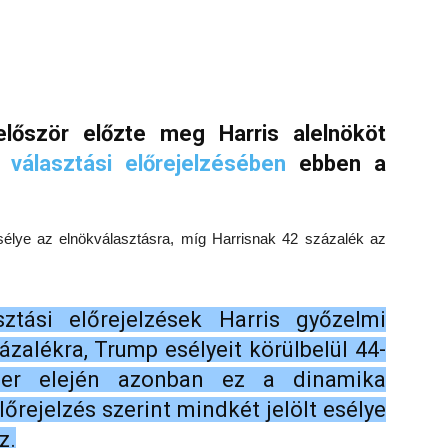
lőször előzte meg Harris alelnököt
 választási előrejelzésében
ebben a
élye az elnökválasztásra, míg Harrisnak 42 százalék az
tási előrejelzések Harris győzelmi
ázalékra, Trump esélyeit körülbelül 44-
óber elején azonban ez a dinamika
lőrejelzés szerint mindkét jelölt esélye
z.