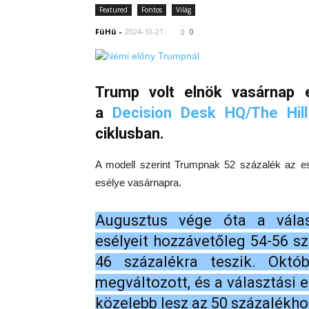
Featured
Fontos
Világ
FüHü
-
2024-10-21
0
Trump volt elnök vasárnap e
a
Decision Desk HQ/The Hill
ciklusban.
A modell szerint Trumpnak 52 százalék az es
esélye vasárnapra.
Augusztus vége óta a válasz
esélyeit hozzávetőleg 54-56 sz
46 százalékra teszik. Okt
megváltozott, és a választási e
közelebb lesz az 50 százalékho