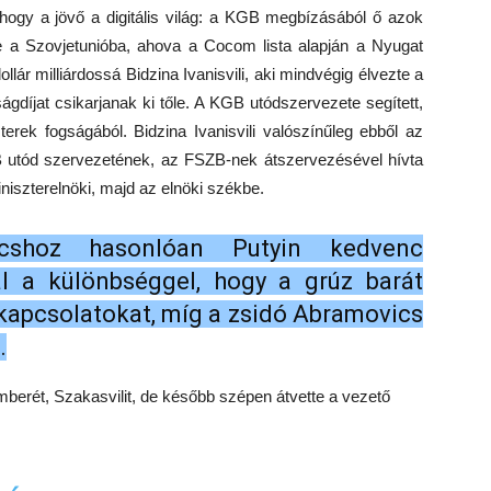
e, hogy a jövő a digitális világ: a KGB megbízásából ő azok
e a Szovjetunióba, ahova a Cocom lista alapján a Nyugat
dollár milliárdossá Bidzina Ivanisvili, aki mindvégig élvezte a
ágdíjat csikarjanak ki tőle. A KGB utódszervezete segített,
terek fogságából. Bidzina Ivanisvili valószínűleg ebből az
GB utód szervezetének, az FSZB-nek átszervezésével hívta
niszterelnöki, majd az elnöki székbe.
icshoz hasonlóan Putyin kedvenc
zal a különbséggel, hogy a grúz barát
 kapcsolatokat, míg a zsidó Abramovics
.
mberét, Szakasvilit, de később szépen átvette a vezető