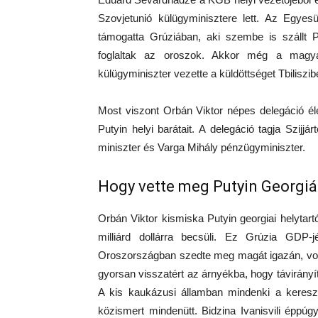
Szovjetunió külügyminisztere lett. Az Egyes
támogatta Grúziában, aki szembe is szállt Pu
foglaltak az oroszok. Akkor még a magyar
külügyminiszter vezette a küldöttséget Tbiliszi
Most viszont Orbán Viktor népes delegáció élé
Putyin helyi barátait. A delegáció tagja Szij
miniszter és Varga Mihály pénzügyminiszter.
Hogy vette meg Putyin Georgiá
Orbán Viktor kismiska Putyin georgiai helytart
milliárd dollárra becsüli. Ez Grúzia GDP
Oroszországban szedte meg magát igazán, volt 
gyorsan visszatért az árnyékba, hogy távirányíts
A kis kaukázusi államban mindenki a kereszt
közismert mindenütt. Bidzina Ivanisvili éppúgy