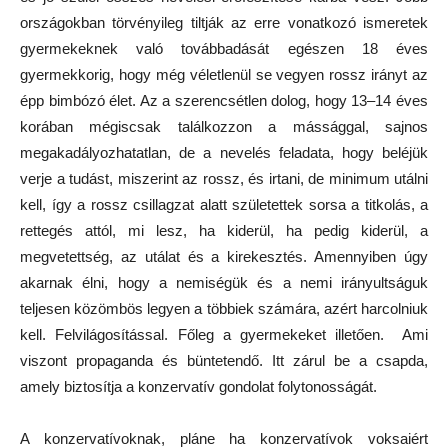
országokban törvényileg tiltják az erre vonatkozó ismeretek
gyermekeknek való továbbadását egészen 18 éves
gyermekkorig, hogy még véletlenül se vegyen rossz irányt az
épp bimbózó élet. Az a szerencsétlen dolog, hogy 13–14 éves
korában mégiscsak találkozzon a mássággal, sajnos
megakadályozhatatlan, de a nevelés feladata, hogy beléjük
verje a tudást, miszerint az rossz, és irtani, de minimum utálni
kell, így a rossz csillagzat alatt születettek sorsa a titkolás, a
rettegés attól, mi lesz, ha kiderül, ha pedig kiderül, a
megvetettség, az utálat és a kirekesztés. Amennyiben úgy
akarnak élni, hogy a nemiségük és a nemi irányultságuk
teljesen közömbös legyen a többiek számára, azért harcolniuk
kell. Felvilágosítással. Főleg a gyermekeket illetően. Ami
viszont propaganda és büntetendő. Itt zárul be a csapda,
amely biztosítja a konzervatív gondolat folytonosságát.
A konzervatívoknak, pláne ha konzervatívok voksaiért