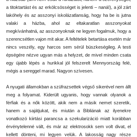
a titoktartást és az erkölcsösséget is jelenti – naná!), a jól zárt
lakóhely és az asszonyi iskolázatlanság, hogy ha be is jutna
valaki a házba, ahol az eltakaratlan asszonyokat
megkívánhatná, az asszonyoknak ne legyen fogalmuk, hogy a
szerencsétlen vajon mit akar. A feltételek betartása esetén már
nincs veszély, egy harcos sem sérül büszkeségileg. A testi
épségére nézve ugyan más a helyzet, de mivel minden csata
egy újabb lépés a hurikkal jól felszerelt Mennyország felé,
mégis a sereggel marad. Nagyon szívesen.
A nyugati államokban a szüfrazsettek végső sikerével nem állt
meg a folyamat. Kiderült ugyanis, hogy vannak olyanok a
férfiak és a nők között, akik nem a másik nemet szeretik,
hanem a sajátjukat, és miután a Bibliának az ilyenekre
vonatkozó kiirtási parancsa a szekularizáció miatt korábban
érvénytelenné vált, és már az elektrosokk sem volt divat, el
kellett dönteni, mi legyen velük. A lakosság nagy része