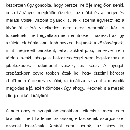
kezdetben úgy gondolta, hogy persze, ne ölje meg őket senki,
de a hátrányos megkülönböztetés, az utálat és a megvetés
marad! Voltak viszont olyanok is, akik szerint egyrészt ez a
kívánttól eltérő viselkedés nem okoz semmiféle kárt a
többieknek, mert egyáltalán nem érinti őket, másrészt az így
születettek bántatlanul több hasznot hajtanak a közösségnek,
mint megvetett páriaként, tehát sokkal jobb, ha ezzel nem
törődik senki, ahogy a balkezességgel sem foglalkoznak a
jobbkezesek. Tudomásul veszik, és kész. A nyugati
országokban egyre többen látták be, hogy érzelmi kérdést
ebből nem érdemes csinálni, racionálisan viszont a második
megoldás a jó, ezért döntöttek úgy, ahogy. Kezdtek is a mesék
elterjedni két királyfiról.
A nem annyira nyugati országokban kétkirályfis mese nem
található, mert ha lenne, az ország erkölcsének szorgos őrei
azonnal ledarálnák. Amiről nem tudunk, az nincs is,