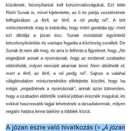
küzdenek, bizonyítaniuk kell konzervatívságukat. Ezt tette
Rishi Sunak is, mivel kijelentette, az ő és pártja vezetésének
felfogásában „
a férfi, az férfi, a nő pedig nő
”. A brit
miniszterelnök meg is indokolta, hogy miért gondolja így: mert
ezt diktálja a józan ész. Sunak mondatait egyöntetű
tetszésnyilvánítás és vastaps fogadta a közönség soraiból. De
Sunak itt nem állt meg, és arra is felhívta a figyelmet, hogy „
Ne
engedjünk annak a nyomásnak, hogy az emberek szabadon
eldönthetik, milyen neműek akarnak lenni. Nem dönthetik el,
mert a férfi, az férfi, a nő pedig nő
”. Sajnos a valahai
világbirodalom miniszterelnöke elfelejtette közölni, hogy ha
mégis „engednének a nyomásnak”, annak azon túlmenően,
hogy a szabadon eldöntők sokkal jobban éreznék magukat, és
sokkal hasznosabb tagjai lehetnének a társadalomnak, milyen
negatív hatása lenne bárkire a többiek közül.
A józan észre való hivatkozás (= „
A józan