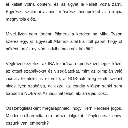
el kellett volna dönteni, és az ügyet le kellett volna zárni.
Egyrészt szakmai alapon, másrészt hónapokkal az olimpia
megnyitója előtt.
Mivel ilyen nem történt, fölmerül a kérdés: ha Mike Tyson
szerez egy, az Egyesült Államok által kiállított papírt, hogy őt
nőként tartják nyilván, indulhatna a nők között?
Végkövetkeztetés: az IBA kizárása a sportszövetségek közül
az ottani szabályokat és vizsgálatokat, mint az olimpián való
indulás feltételeit is eltörölte, a NOB-nak meg ezek szerint
nincs ilyen szabálya, de ezzel az égadta világon senki sem
törődött a NOB-nál. Az indulhat tehát, aki arra jár. Kösz.
Összefoglalásként megállapítható, hogy Kern kérdése jogos.
Mindenki elbarmolta a rá tartozó dolgokat. Tényleg csak ennyi
eszünk van, emberek?