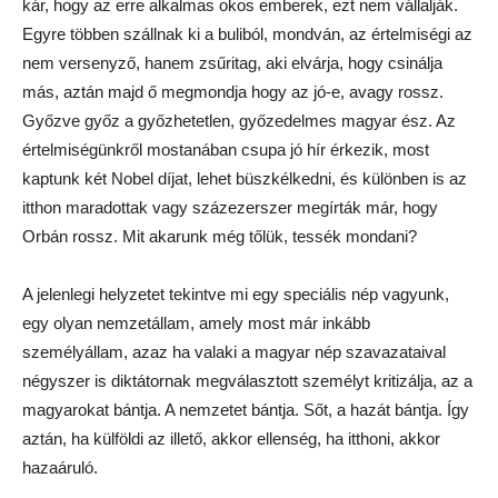
kár, hogy az erre alkalmas okos emberek, ezt nem vállalják.
Egyre többen szállnak ki a buliból, mondván, az értelmiségi az
nem versenyző, hanem zsűritag, aki elvárja, hogy csinálja
más, aztán majd ő megmondja hogy az jó-e, avagy rossz.
Győzve győz a győzhetetlen, győzedelmes magyar ész. Az
értelmiségünkről mostanában csupa jó hír érkezik, most
kaptunk két Nobel díjat, lehet büszkélkedni, és különben is az
itthon maradottak vagy százezerszer megírták már, hogy
Orbán rossz. Mit akarunk még tőlük, tessék mondani?
A jelenlegi helyzetet tekintve mi egy speciális nép vagyunk,
egy olyan nemzetállam, amely most már inkább
személyállam, azaz ha valaki a magyar nép szavazataival
négyszer is diktátornak megválasztott személyt kritizálja, az a
magyarokat bántja. A nemzetet bántja. Sőt, a hazát bántja. Így
aztán, ha külföldi az illető, akkor ellenség, ha itthoni, akkor
hazaáruló.