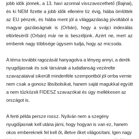
jobb idők jönnek, a 13. havi azonnal visszavezethető (Bajnai),
és ki NEM fizette a jobb idők ellenére tíz évig, hiába ömlöttek
az EU pénzek, és hiába ment jól a világgazdaság jóvoltából a
magyar gazdaságnak is (Orbán), hogy a svájci indexálás
eltörléséről (Orbán) már ne is beszéljünk. Azért ne, mert az
emberek nagy többsége úgysem tudja, hogy az micsoda.
A téma további ragozását hanyagolva a lényeg annyi, a derék
nyugdíjasnak és sok társának a tudatlanság vezérelte
szavazataival sikerült mindenféle szempontból jól orrba vernie
nem csak a gonosz libsibolsikat, hanem saját magukkal együtt
a nem tűzközeli FIDESZ szavazókat és úgy mellékesen az
országot is.
A fenti példa persze rossz. Nyilván nem a szegény
nyugdíjasnak kell utána járni, hogy hogyan is van ez, hanem
okos embereknek fel kell őt, illetve őket világosítani. Igen nagy