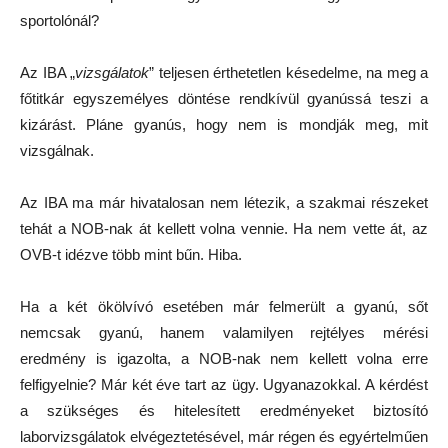
sportolónál?
Az IBA „
vizsgálatok
” teljesen érthetetlen késedelme, na meg a
főtitkár egyszemélyes döntése rendkívül gyanússá teszi a
kizárást. Pláne gyanús, hogy nem is mondják meg, mit
vizsgálnak.
Az IBA ma már hivatalosan nem létezik, a szakmai részeket
tehát a NOB-nak át kellett volna vennie. Ha nem vette át, az
OVB-t idézve több mint bűn. Hiba.
Ha a két ökölvívó esetében már felmerült a gyanú, sőt
nemcsak gyanú, hanem valamilyen rejtélyes mérési
eredmény is igazolta, a NOB-nak nem kellett volna erre
felfigyelnie? Már két éve tart az ügy. Ugyanazokkal. A kérdést
a szükséges és hitelesített eredményeket biztosító
laborvizsgálatok elvégeztetésével, már régen és egyértelműen