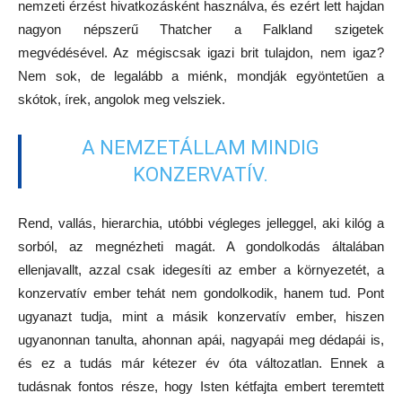
nemzeti érzést hivatkozásként használva, és ezért lett hajdan
nagyon népszerű Thatcher a Falkland szigetek
megvédésével. Az mégiscsak igazi brit tulajdon, nem igaz?
Nem sok, de legalább a miénk, mondják egyöntetűen a
skótok, írek, angolok meg velsziek.
A NEMZETÁLLAM MINDIG
KONZERVATÍV.
Rend, vallás, hierarchia, utóbbi végleges jelleggel, aki kilóg a
sorból, az megnézheti magát. A gondolkodás általában
ellenjavallt, azzal csak idegesíti az ember a környezetét, a
konzervatív ember tehát nem gondolkodik, hanem tud. Pont
ugyanazt tudja, mint a másik konzervatív ember, hiszen
ugyanonnan tanulta, ahonnan apái, nagyapái meg dédapái is,
és ez a tudás már kétezer év óta változatlan. Ennek a
tudásnak fontos része, hogy Isten kétfajta embert teremtett