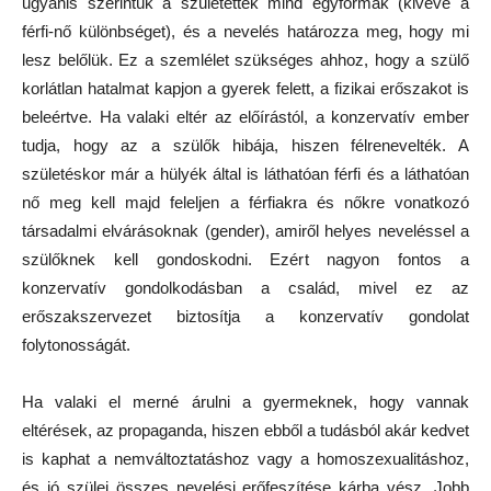
ugyanis szerintük a születettek mind egyformák (kivéve a
férfi-nő különbséget), és a nevelés határozza meg, hogy mi
lesz belőlük. Ez a szemlélet szükséges ahhoz, hogy a szülő
korlátlan hatalmat kapjon a gyerek felett, a fizikai erőszakot is
beleértve. Ha valaki eltér az előírástól, a konzervatív ember
tudja, hogy az a szülők hibája, hiszen félrenevelték. A
születéskor már a hülyék által is láthatóan férfi és a láthatóan
nő meg kell majd feleljen a férfiakra és nőkre vonatkozó
társadalmi elvárásoknak (gender), amiről helyes neveléssel a
szülőknek kell gondoskodni. Ezért nagyon fontos a
konzervatív gondolkodásban a család, mivel ez az
erőszakszervezet biztosítja a konzervatív gondolat
folytonosságát.
Ha valaki el merné árulni a gyermeknek, hogy vannak
eltérések, az propaganda, hiszen ebből a tudásból akár kedvet
is kaphat a nemváltoztatáshoz vagy a homoszexualitáshoz,
és jó szülei összes nevelési erőfeszítése kárba vész. Jobb