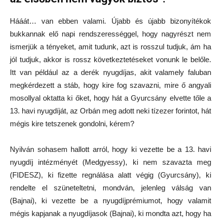
Hááát… van ebben valami. Újabb és újabb bizonyítékok
bukkannak elő napi rendszerességgel, hogy nagyrészt nem
ismerjük a tényeket, amit tudunk, azt is rosszul tudjuk, ám ha
jól tudjuk, akkor is rossz következtetéseket vonunk le belőle.
Itt van például az a derék nyugdíjas, akit valamely faluban
megkérdezett a stáb, hogy kire fog szavazni, mire ő angyali
mosollyal oktatta ki őket, hogy hát a Gyurcsány elvette tőle a
13. havi nyugdíját, az Orbán meg adott neki tízezer forintot, hát
mégis kire tetszenek gondolni, kérem?
Nyilván sohasem hallott arról, hogy ki vezette be a 13. havi
nyugdíj intézményét (Medgyessy), ki nem szavazta meg
(FIDESZ), ki fizette regnálása alatt végig (Gyurcsány), ki
rendelte el szüneteltetni, mondván, jelenleg válság van
(Bajnai), ki vezette be a nyugdíjprémiumot, hogy valamit
mégis kapjanak a nyugdíjasok (Bajnai), ki mondta azt, hogy ha