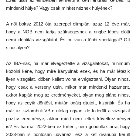
Ezek után az emberben felmerül a kern andrási kérdés: itt
mindenki hülye? Vagy csak minket néznek hülyének?
A női boksz 2012 óta szerepel olimpián, azaz 12 éve már,
hogy a NOB nem tartja szükségesnek a ringbe lépés előtti
nemi identitás vizsgálatot. És mi van a többi sportággal? Ott
sincs ilyen?
Az IBÁ-nak, ha már elvégeztette a vizsgálatokat, minimum
közölni kéne, hogy mire irányulnak ezek, és ha már létezik
ilyen vizsgálat, időben kellett volna elvégeztetni. Olyan nincs,
hogy csak a verseny után, mikor már mindenki hazament,
akkor kapják meg az eredményeket, olyan meg pláne nincs,
hogy az egyik döntőst, miután odáig eljutott, kizárják. És ha
már az isztambuli VB-n utólag ugyan, de kiderült a vizsgálat
pozitív eredménye, akkor miért nem lettek következményei
is? És ha már 2022-ben ez történt, nem gondoltak arra, hogy
2023-ban is pontosan ugyanez lesz a két gyanúba került