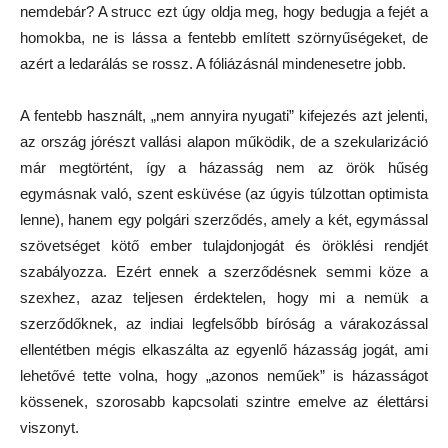
nemdebár? A strucc ezt úgy oldja meg, hogy bedugja a fejét a
homokba, ne is lássa a fentebb említett szörnyűségeket, de
azért a ledarálás se rossz. A fóliázásnál mindenesetre jobb.
A fentebb használt, „nem annyira nyugati” kifejezés azt jelenti,
az ország jórészt vallási alapon működik, de a szekularizáció
már megtörtént, így a házasság nem az örök hűség
egymásnak való, szent esküvése (az úgyis túlzottan optimista
lenne), hanem egy polgári szerződés, amely a két, egymással
szövetséget kötő ember tulajdonjogát és öröklési rendjét
szabályozza. Ezért ennek a szerződésnek semmi köze a
szexhez, azaz teljesen érdektelen, hogy mi a nemük a
szerződőknek, az indiai legfelsőbb bíróság a várakozással
ellentétben mégis elkaszálta az egyenlő házasság jogát, ami
lehetővé tette volna, hogy „azonos neműek” is házasságot
kössenek, szorosabb kapcsolati szintre emelve az élettársi
viszonyt.