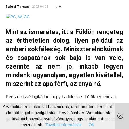
Falusi Tamas
-
2023-06-08
0
Mint az ismeretes, itt a Földön rengeteg
az érthetetlen dolog. Ilyen például az
emberi sokféleség. Miniszterelnökúrnak
és csapatának sok baja is van vele,
szerinte az nem jó, inkább legyen
mindenki ugyanolyan, egyetlen kivétellel,
miszerint az apa férfi, az anya nő.
Persze kissé logikátlan, hogy ha fideszes körökben ennyire
ragaszkodnak az ősi gender előírásaihoz, akkor vajon mit
A weboldalon cookie-kat használunk, amik segítenek minket
akarhatnak a „no gender” permanens sikoltozásával? Utána
a lehető legjobb szolgáltatások nyújtásában. Weboldalunk
további használatával jóváhagyja, hogy cookie-kat
gondolva persze érthető: a tudatlanok félelme az ismeretlentől.
használjunk.
További információk
OK