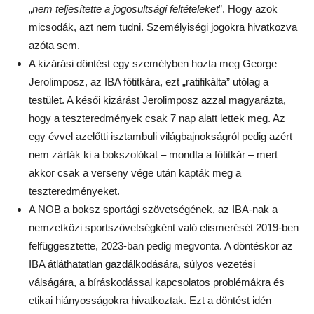
„
nem teljesítette a jogosultsági feltételeket
”. Hogy azok
micsodák, azt nem tudni. Személyiségi jogokra hivatkozva
azóta sem.
A kizárási döntést egy személyben hozta meg George
Jerolimposz, az IBA főtitkára, ezt „ratifikálta” utólag a
testület. A késői kizárást Jerolimposz azzal magyarázta,
hogy a teszteredmények csak 7 nap alatt lettek meg. Az
egy évvel azelőtti isztambuli világbajnokságról pedig azért
nem zárták ki a bokszolókat – mondta a főtitkár – mert
akkor csak a verseny vége után kapták meg a
teszteredményeket.
A NOB a boksz sportági szövetségének, az IBA-nak a
nemzetközi sportszövetségként való elismerését 2019-ben
felfüggesztette, 2023-ban pedig megvonta. A döntéskor az
IBA átláthatatlan gazdálkodására, súlyos vezetési
válságára, a bíráskodással kapcsolatos problémákra és
etikai hiányosságokra hivatkoztak. Ezt a döntést idén