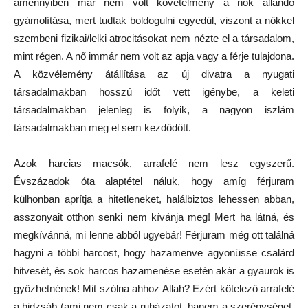
amennyiben már nem volt követelmény a nők állandó
gyámolítása, mert tudtak boldogulni egyedül, viszont a nőkkel
szembeni fizikai/lelki atrocitásokat nem nézte el a társadalom,
mint régen. A nő immár nem volt az apja vagy a férje tulajdona.
A közvélemény átállítása az új divatra a nyugati
társadalmakban hosszú időt vett igénybe, a keleti
társadalmakban jelenleg is folyik, a nagyon iszlám
társadalmakban meg el sem kezdődött.
Azok harcias macsók, arrafelé nem lesz egyszerű.
Évszázadok óta alaptétel náluk, hogy amíg férjuram
külhonban aprítja a hitetleneket, halálbiztos lehessen abban,
asszonyait otthon senki nem kívánja meg! Mert ha látná, és
megkívánná, mi lenne abból ugyebár! Férjuram még ott találná
hagyni a többi harcost, hogy hazamenve agyonüsse csalárd
hitvesét, és sok harcos hazamenése esetén akár a gyaurok is
győzhetnének! Mit szólna ahhoz Allah? Ezért kötelező arrafelé
a hidzsáb (ami nem csak a ruházatot, hanem a szerénységet,