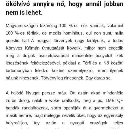
ökölvívó annyira nő, hogy annál jobban
nem is lehet.
Magyarországon kizárólag 100 %-os nők vannak, valamint
100 %-os férfiak, de mediis hominibus, qui non sunt, nulla
questio fiat! A magyar törvények nagy királyunk, a tudós
Könyves Kálmán útmutatását követik, mikor nem engedik
meg a dolgok összekavarását mindenféle bonyolult izék
létezésének feltételezésével, például a Férfi és a Nő közötti
tartományban leledző köztes személyekről, mert ilyenek
nálunk nincsenek. Törvényileg nincsenek. Egy darab se.
A halódó Nyugat persze más. Ott aztán akad mindenféle
zűrös dolog, náluk a woke uralkodik, meg a pc, LMBTQ+
bandák randalíroznak, sorra operálják át a gyermekeket a
másik nemre, majd meleggé nevelik őket, hogy az egyensúly
helyreálljon, így aztán a nyugati országok teljes