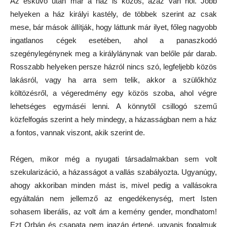
Az esküvő után már a ház is közös, azaz van hol. Jobb
helyeken a ház királyi kastély, de többek szerint az csak
mese, bár mások állítják, hogy láttunk már ilyet, főleg nagyobb
ingatlanos cégek esetében, ahol a panaszkodó
szegénylegénynek meg a királylánynak van belőle pár darab.
Rosszabb helyeken persze házról nincs szó, legfeljebb közös
lakásról, vagy ha arra sem telik, akkor a szülőkhöz
költözésről, a végeredmény egy közös szoba, ahol végre
lehetséges egymáséi lenni. A könnytől csillogó szemű
közfelfogás szerint a hely mindegy, a házasságban nem a ház
a fontos, vannak viszont, akik szerint de.
Régen, mikor még a nyugati társadalmakban sem volt
szekularizáció, a házasságot a vallás szabályozta. Ugyanúgy,
ahogy akkoriban minden mást is, mivel pedig a vallásokra
egyáltalán nem jellemző az engedékenység, mert Isten
sohasem liberális, az volt ám a kemény gender, mondhatom!
Ezt Orbán és csapata nem igazán értené, ugyanis fogalmuk