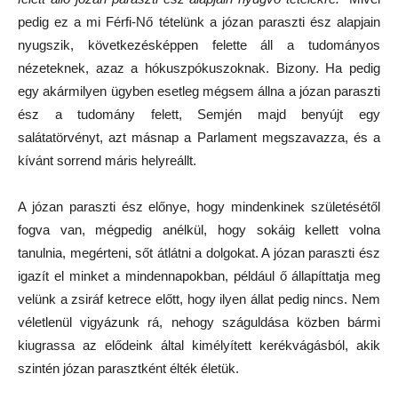
pedig ez a mi Férfi-Nő tételünk a józan paraszti ész alapjain
nyugszik, következésképpen felette áll a tudományos
nézeteknek, azaz a hókuszpókuszoknak. Bizony. Ha pedig
egy akármilyen ügyben esetleg mégsem állna a józan paraszti
ész a tudomány felett, Semjén majd benyújt egy
salátatörvényt, azt másnap a Parlament megszavazza, és a
kívánt sorrend máris helyreállt.
A józan paraszti ész előnye, hogy mindenkinek születésétől
fogva van, mégpedig anélkül, hogy sokáig kellett volna
tanulnia, megérteni, sőt átlátni a dolgokat. A józan paraszti ész
igazít el minket a mindennapokban, például ő állapíttatja meg
velünk a zsiráf ketrece előtt, hogy ilyen állat pedig nincs. Nem
véletlenül vigyázunk rá, nehogy száguldása közben bármi
kiugrassa az elődeink által kimélyített kerékvágásból, akik
szintén józan parasztként élték életük.