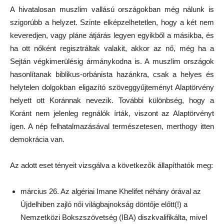
A hivatalosan muszlim vallású országokban még nálunk is
szigorúbb a helyzet. Szinte elképzelhetetlen, hogy a két nem
keveredjen, vagy pláne átjárás legyen egyikből a másikba, és
ha ott nőként regisztráltak valakit, akkor az nő, még ha a
Sejtán végkimerülésig ármánykodna is. A muszlim országok
hasonlítanak biblikus-orbánista hazánkra, csak a helyes és
helytelen dolgokban eligazító szöveggyűjteményt Alaptörvény
helyett ott Koránnak nevezik. További különbség, hogy a
Koránt nem jelenleg regnálók írták, viszont az Alaptörvényt
igen. A nép felhatalmazásával természetesen, merthogy itten
demokrácia van.
Az adott eset tényeit vizsgálva a következők állapíthatók meg:
március 26. Az algériai Imane Khelifet néhány órával az
Újdelhiben zajló női világbajnokság döntője előtt(!) a
Nemzetközi Bokszszövetség (IBA) diszkvalifikálta, mivel