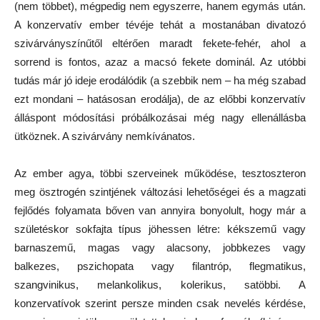
(nem többet), mégpedig nem egyszerre, hanem egymás után.
A konzervatív ember tévéje tehát a mostanában divatozó
szivárványszínűtől eltérően maradt fekete-fehér, ahol a
sorrend is fontos, azaz a macsó fekete dominál. Az utóbbi
tudás már jó ideje erodálódik (a szebbik nem – ha még szabad
ezt mondani – hatásosan erodálja), de az előbbi konzervatív
álláspont módosítási próbálkozásai még nagy ellenállásba
ütköznek. A szivárvány nemkívánatos.
Az ember agya, többi szerveinek működése, tesztoszteron
meg ösztrogén szintjének változási lehetőségei és a magzati
fejlődés folyamata bőven van annyira bonyolult, hogy már a
születéskor sokfajta típus jöhessen létre: kékszemű vagy
barnaszemű, magas vagy alacsony, jobbkezes vagy
balkezes, pszichopata vagy filantróp, flegmatikus,
szangvinikus, melankolikus, kolerikus, satöbbi. A
konzervatívok szerint persze minden csak nevelés kérdése,