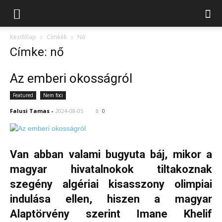
Kezdőlap
Címkék
Nő
Címke: nő
Az emberi okosságról
Featured
Nem foci
Falusi Tamas
-
2024-08-05
0
Van abban valami bugyuta báj, mikor a
magyar hivatalnokok tiltakoznak
szegény algériai kisasszony olimpiai
indulása ellen, hiszen a magyar
Alaptörvény szerint Imane Khelif