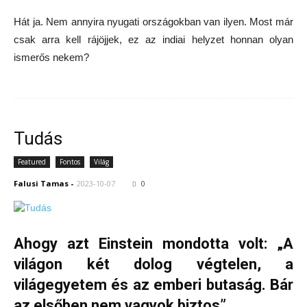
Hát ja. Nem annyira nyugati országokban van ilyen. Most már
csak arra kell rájöjjek, ez az indiai helyzet honnan olyan
ismerős nekem?
Tudás
Featured
Fontos
Világ
Falusi Tamas
-
2023-10-07
0
Ahogy azt Einstein mondotta volt: „A
világon két dolog végtelen, a
világegyetem és az emberi butaság. Bár
az elsőben nem vagyok biztos”.