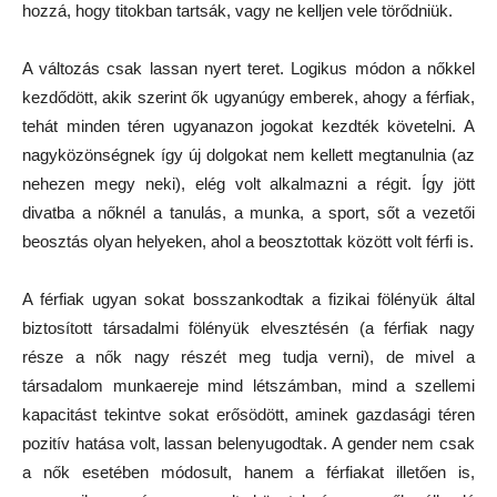
hozzá, hogy titokban tartsák, vagy ne kelljen vele törődniük.
A változás csak lassan nyert teret. Logikus módon a nőkkel
kezdődött, akik szerint ők ugyanúgy emberek, ahogy a férfiak,
tehát minden téren ugyanazon jogokat kezdték követelni. A
nagyközönségnek így új dolgokat nem kellett megtanulnia (az
nehezen megy neki), elég volt alkalmazni a régit. Így jött
divatba a nőknél a tanulás, a munka, a sport, sőt a vezetői
beosztás olyan helyeken, ahol a beosztottak között volt férfi is.
A férfiak ugyan sokat bosszankodtak a fizikai fölényük által
biztosított társadalmi fölényük elvesztésén (a férfiak nagy
része a nők nagy részét meg tudja verni), de mivel a
társadalom munkaereje mind létszámban, mind a szellemi
kapacitást tekintve sokat erősödött, aminek gazdasági téren
pozitív hatása volt, lassan belenyugodtak. A gender nem csak
a nők esetében módosult, hanem a férfiakat illetően is,