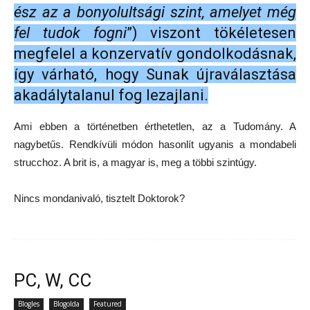
ész az a bonyolultsági szint, amelyet még
fel tudok fogni
”) viszont tökéletesen
megfelel a konzervatív gondolkodásnak,
így várható, hogy Sunak újraválasztása
akadálytalanul fog lezajlani.
Ami ebben a történetben érthetetlen, az a Tudomány. A
nagybetűs. Rendkívüli módon hasonlít ugyanis a mondabeli
strucchoz. A brit is, a magyar is, meg a többi szintúgy.
Nincs mondanivaló, tisztelt Doktorok?
PC, W, CC
Blogles
Blogolda
Featured