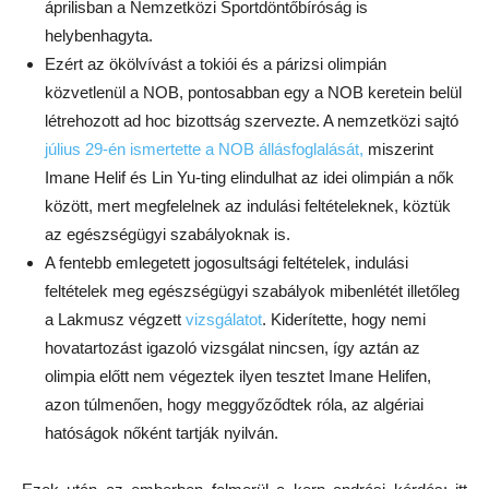
áprilisban a Nemzetközi Sportdöntőbíróság is
helybenhagyta.
Ezért az ökölvívást a tokiói és a párizsi olimpián
közvetlenül a NOB, pontosabban egy a NOB keretein belül
létrehozott ad hoc bizottság szervezte. A nemzetközi sajtó
július 29-én ismertette a NOB állásfoglalását,
miszerint
Imane Helif és Lin Yu-ting elindulhat az idei olimpián a nők
között, mert megfelelnek az indulási feltételeknek, köztük
az egészségügyi szabályoknak is.
A fentebb emlegetett jogosultsági feltételek, indulási
feltételek meg egészségügyi szabályok mibenlétét illetőleg
a Lakmusz végzett
vizsgálatot
. Kiderítette, hogy nemi
hovatartozást igazoló vizsgálat nincsen, így aztán az
olimpia előtt nem végeztek ilyen tesztet Imane Helifen,
azon túlmenően, hogy meggyőződtek róla, az algériai
hatóságok nőként tartják nyilván.