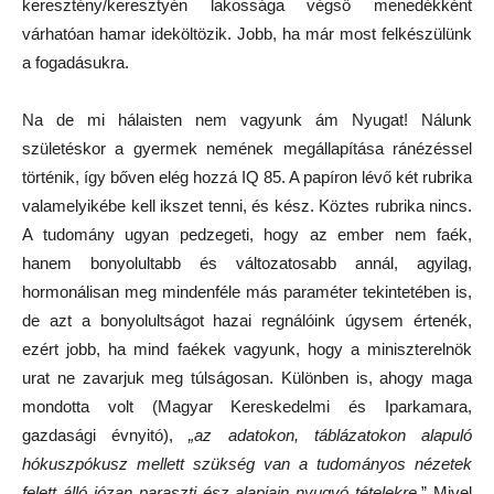
keresztény/keresztyén lakossága végső menedékként
várhatóan hamar ideköltözik. Jobb, ha már most felkészülünk
a fogadásukra.
Na de mi hálaisten nem vagyunk ám Nyugat! Nálunk
születéskor a gyermek nemének megállapítása ránézéssel
történik, így bőven elég hozzá IQ 85. A papíron lévő két rubrika
valamelyikébe kell ikszet tenni, és kész. Köztes rubrika nincs.
A tudomány ugyan pedzegeti, hogy az ember nem faék,
hanem bonyolultabb és változatosabb annál, agyilag,
hormonálisan meg mindenféle más paraméter tekintetében is,
de azt a bonyolultságot hazai regnálóink úgysem értenék,
ezért jobb, ha mind faékek vagyunk, hogy a miniszterelnök
urat ne zavarjuk meg túlságosan. Különben is, ahogy maga
mondotta volt (Magyar Kereskedelmi és Iparkamara,
gazdasági évnyitó),
„az
adatokon, táblázatokon alapuló
hókuszpókusz mellett szükség van a tudományos nézetek
felett álló józan paraszti ész alapjain nyugvó tételekre.
” Mivel