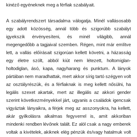
kinéző egyéneknek meg a férfiak szabályait.
A szabályrendszert társadalma válogatja. Minél vallásosabb
egy adott közösség, annál több és szigorúbb szabályt
igyekszik érvényesíteni, és minél világibb, annál
megengedőbb a tagjaival szemben. Régen, mint már említve
lett, a vallás előírásait szigorúan kellett követni, a házasság
egy életre szólt, abból kiút nem létezett, holtomiglan-
holtodiglan, ásó, kapa, nagyharang és punktum. A lányok
pártában nem maradhattak, mert akkor sírig tartó szégyen volt
az osztályrészük, és a férfiaknak is meg kellett nősülni, ha
legális szexet akartak, mert az illegális az akkori gender
szerint következményekkel járt, ugyanis a családok igencsak
vigyáztak lányaikra, a férjek meg az asszonyokra, ha kellett,
akár gyilkolásra alkalmas fegyverrel is, amit akkoriban
mindenki rendben lévőnek talált. Ez alól csak a nagy emberek
voltak a kivételek, akiknek elég pénzük és/vagy hatalmuk volt