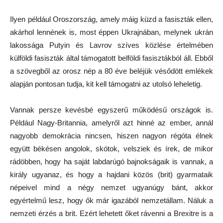
Ilyen például Oroszország, amely máig küzd a fasiszták ellen,
akárhol lennének is, most éppen Ukrajnában, melynek ukrán
lakossága Putyin és Lavrov szíves közlése értelmében
külföldi fasiszták által támogatott belföldi fasisztákból áll. Ebből
a szövegből az orosz nép a 80 éve beléjük vésődött emlékek
alapján pontosan tudja, kit kell támogatni az utolsó leheletig.
Vannak persze kevésbé egyszerű működésű országok is.
Például Nagy-Britannia, amelyről azt hinné az ember, annál
nagyobb demokrácia nincsen, hiszen nagyon régóta élnek
együtt békésen angolok, skótok, velsziek és írek, de mikor
rádöbben, hogy ha saját labdarúgó bajnokságaik is vannak, a
király ugyanaz, és hogy a hajdani közös (brit) gyarmataik
népeivel mind a négy nemzet ugyanúgy bánt, akkor
egyértelmű lesz, hogy ők már igazából nemzetállam. Náluk a
nemzeti érzés a brit. Ezért lehetett őket rávenni a Brexitre is a