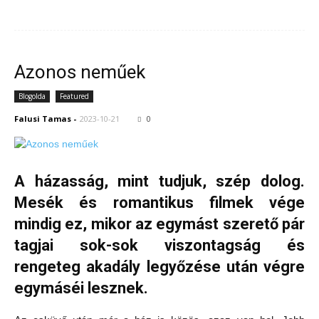
Azonos neműek
Blogolda
Featured
Falusi Tamas
-
2023-10-21
0
A házasság, mint tudjuk, szép dolog.
Mesék és romantikus filmek vége
mindig ez, mikor az egymást szerető pár
tagjai sok-sok viszontagság és
rengeteg akadály legyőzése után végre
egymáséi lesznek.