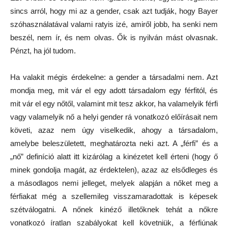
sincs arról, hogy mi az a gender, csak azt tudják, hogy Bayer
szóhasználatával valami ratyis izé, amiről jobb, ha senki nem
beszél, nem ír, és nem olvas. Ők is nyilván mást olvasnak.
Pénzt, ha jól tudom.
Ha valakit mégis érdekelne: a gender a társadalmi nem. Azt
mondja meg, mit vár el egy adott társadalom egy férfitól, és
mit vár el egy nőtől, valamint mit tesz akkor, ha valamelyik férfi
vagy valamelyik nő a helyi gender rá vonatkozó előírásait nem
követi, azaz nem úgy viselkedik, ahogy a társadalom,
amelybe beleszületett, meghatározta neki azt. A „férfi” és a
„nő” definíció alatt itt kizárólag a kinézetet kell érteni (hogy ő
minek gondolja magát, az érdektelen), azaz az elsődleges és
a másodlagos nemi jelleget, melyek alapján a nőket meg a
férfiakat még a szellemileg visszamaradottak is képesek
szétválogatni. A nőnek kinéző illetőknek tehát a nőkre
vonatkozó íratlan szabályokat kell követniük, a férfiúnak