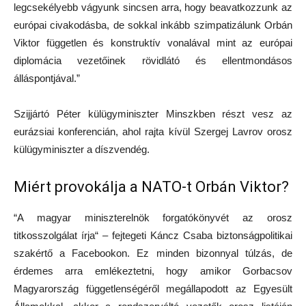
legcsekélyebb vágyunk sincsen arra, hogy beavatkozzunk az
európai civakodásba, de sokkal inkább szimpatizálunk Orbán
Viktor független és konstruktív vonalával mint az európai
diplomácia vezetőinek rövidlátó és ellentmondásos
álláspontjával.”
Szijjártó Péter külügyminiszter Minszkben részt vesz az
eurázsiai konferencián, ahol rajta kívül Szergej Lavrov orosz
külügyminiszter a díszvendég.
Miért provokálja a NATO-t Orbán Viktor?
“A magyar miniszterelnök forgatókönyvét az orosz
titkosszolgálat írja“ – fejtegeti Káncz Csaba biztonságpolitikai
szakértő a Facebookon. Ez minden bizonnyal túlzás, de
érdemes arra emlékeztetni, hogy amikor Gorbacsov
Magyarország függetlenségéről megállapodott az Egyesült