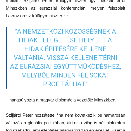
mellett. Szijjártó Péter külügyminiszter így beszélt erről
Minszkben az eurázsiai konferencián, melyen felszólalt
Lavrov orosz külügyminiszter is:
”A NEMZETKÖZI KÖZÖSSÉGNEK A
HIDAK FELÉGETÉSE HELYETT A
HIDAK ÉPÍTÉSÉRE KELLENE
VÁLTANIA. VISSZA KELLENE TÉRNI
AZ EURÁZSIAI EGYÜTTMŰKÖDÉSHEZ,
MELYBŐL MINDEN FÉL SOKAT
PROFITÁLHAT”
– hangsúlyozta a magyar diplomácia vezetője Minszkben.
Szijjártó Péter hozzátette: “ha nem következik be hamarosan
változás a globális politikában, akkor a világ ismét blokkokra
fog szakadni, ami ellentétes Magyarország érdekeivel. Ezért a