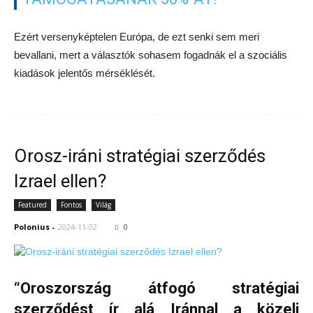
Ezért versenyképtelen Európa, de ezt senki sem meri
bevallani, mert a választók sohasem fogadnák el a szociális
kiadások jelentős mérséklését.
Orosz-iráni stratégiai szerződés
Izrael ellen?
Featured
Fontos
Világ
Polonius
-
2024-11-02
0
“Oroszország átfogó stratégiai
szerződést ír alá Iránnal a közeli