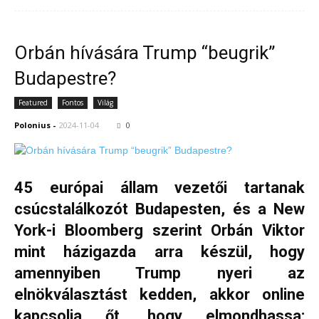
Orbán hívására Trump “beugrik”
Budapestre?
Featured
Fontos
Világ
Polonius
-
2024-11-04
0
45 európai állam vezetői tartanak
csúcstalálkozót Budapesten, és a New
York-i Bloomberg szerint Orbán Viktor
mint házigazda arra készül, hogy
amennyiben Trump nyeri az
elnökválasztást kedden, akkor online
kapcsolja őt, hogy elmondhassa: