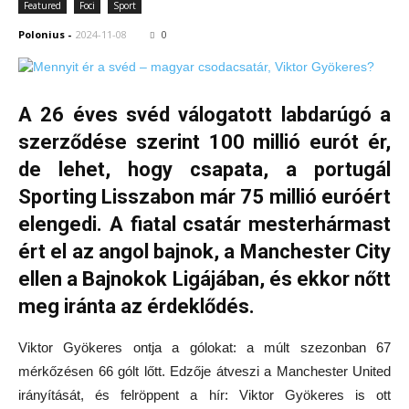
Featured
Foci
Sport
Polonius
-
2024-11-08
0
A 26 éves svéd válogatott labdarúgó a
szerződése szerint 100 millió eurót ér,
de lehet, hogy csapata, a portugál
Sporting Lisszabon már 75 millió euróért
elengedi. A fiatal csatár mesterhármast
ért el az angol bajnok, a Manchester City
ellen a Bajnokok Ligájában, és ekkor nőtt
meg iránta az érdeklődés.
Viktor Gyökeres ontja a gólokat: a múlt szezonban 67
mérkőzésen 66 gólt lőtt. Edzője átveszi a Manchester United
irányítását, és felröppent a hír: Viktor Gyökeres is ott