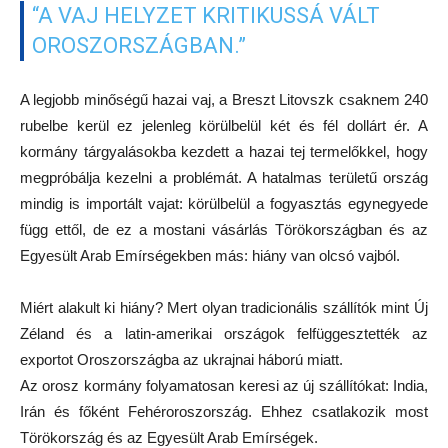
“A VAJ HELYZET KRITIKUSSÁ VÁLT
OROSZORSZÁGBAN.”
A legjobb minőségű hazai vaj, a Breszt Litovszk csaknem 240
rubelbe kerül ez jelenleg körülbelül két és fél dollárt ér. A
kormány tárgyalásokba kezdett a hazai tej termelőkkel, hogy
megpróbálja kezelni a problémát. A hatalmas területű ország
mindig is importált vajat: körülbelül a fogyasztás egynegyede
függ ettől, de ez a mostani vásárlás Törökországban és az
Egyesült Arab Emírségekben más: hiány van olcsó vajból.
Miért alakult ki hiány? Mert olyan tradicionális szállítók mint Új
Zéland és a latin-amerikai országok felfüggesztették az
exportot Oroszországba az ukrajnai háború miatt.
Az orosz kormány folyamatosan keresi az új szállítókat: India,
Irán és főként Fehéroroszország. Ehhez csatlakozik most
Törökország és az Egyesült Arab Emírségek.