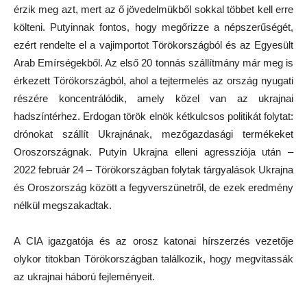
érzik meg azt, mert az ő jövedelmükből sokkal többet kell erre
költeni. Putyinnak fontos, hogy megőrizze a népszerűségét,
ezért rendelte el a vajimportot Törökországból és az Egyesült
Arab Emírségekből. Az első 20 tonnás szállítmány már meg is
érkezett Törökországból, ahol a tejtermelés az ország nyugati
részére koncentrálódik, amely közel van az ukrajnai
hadszíntérhez. Erdogan török elnök kétkulcsos politikát folytat:
drónokat szállít Ukrajnának, mezőgazdasági termékeket
Oroszországnak. Putyin Ukrajna elleni agressziója után –
2022 február 24 – Törökországban folytak tárgyalások Ukrajna
és Oroszország között a fegyverszünetről, de ezek eredmény
nélkül megszakadtak.
A CIA igazgatója és az orosz katonai hírszerzés vezetője
olykor titokban Törökországban találkozik, hogy megvitassák
az ukrajnai háború fejleményeit.