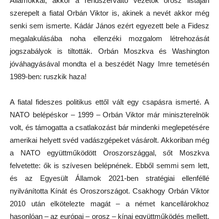
Államokkal, akkor a rendszerváltó vezetők orosz listáján
szerepelt a fiatal Orbán Viktor is, akinek a nevét akkor még
senki sem ismerte. Kádár János ezért egyezett bele a Fidesz
megalakulásába noha ellenzéki mozgalom létrehozását
jogszabályok is tiltották. Orbán Moszkva és Washington
jóváhagyásával mondta el a beszédét Nagy Imre temetésén
1989-ben: ruszkik haza!
A fiatal fideszes politikus ettől vált egy csapásra ismerté. A
NATO belépéskor – 1999 – Orbán Viktor már miniszterelnök
volt, és támogatta a csatlakozást bár mindenki meglepetésére
amerikai helyett svéd vadászgépeket vásárolt. Akkoriban még
a NATO együttműködött Oroszországgal, sőt Moszkva
felvetette: ők is szívesen belépnének. Ebből semmi sem lett,
és az Egyesült Államok 2021-ben stratégiai ellenféllé
nyilvánította Kínát és Oroszországot. Csakhogy Orbán Viktor
2010 után elkötelezte magát – a német kancellárokhoz
hasonlóan – az európai – orosz – kínai együttműködés mellett.