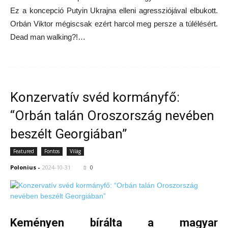
Ez a koncepció Putyin Ukrajna elleni agressziójával elbukott.
Orbán Viktor mégiscsak ezért harcol meg persze a túlélésért.
Dead man walking?!…
Konzervatív svéd kormányfő:
“Orbán talán Oroszország nevében
beszélt Georgiában”
Featured
Fontos
Világ
Polonius
-
2024-10-31
0
Keményen bírálta a magyar