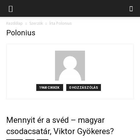
Kezdőlap
Szerzők
Írta Polonius
Polonius
1968 CIKKEK
0 HOZZÁSZÓLÁS
Mennyit ér a svéd – magyar
csodacsatár, Viktor Gyökeres?