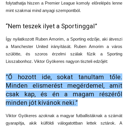
folytathatja hiszen a Premier League komoly előrelépés lenne
mint szakmai mind anyagi szempontból.
“Nem teszek ilyet a Sportinggal”
Így nyilatkozott Ruben Amorim, a Sporting edzője, aki átveszi
a Manchester United irányítását. Ruben Amorim a város
szülötte, és szoros érzelmi szálak fűzik a Sporting
Lisszabonhoz. Viktor Gyökeres nagyon tiszteli edzőjét:
”Ő hozott ide, sokat tanultam tőle.
Minden elismerést megérdemel, amit
csak kap, és én a magam részéről
minden jót kívánok neki.”
Viktor Gyökeres azoknak a magyar futballistáknak a számát
gyarapítja, akik külföldi válogatottban lettek sztárok. A