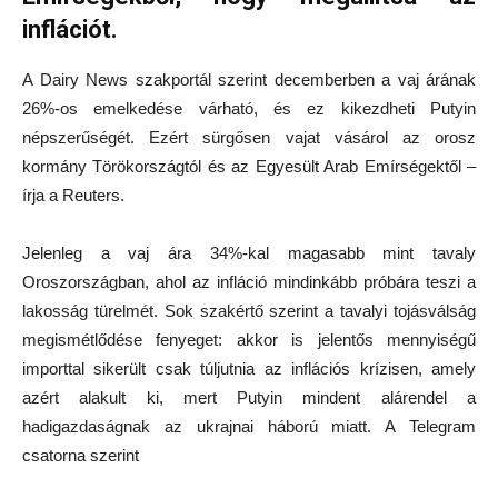
inflációt.
A Dairy News szakportál szerint decemberben a vaj árának
26%-os emelkedése várható, és ez kikezdheti Putyin
népszerűségét. Ezért sürgősen vajat vásárol az orosz
kormány Törökországtól és az Egyesült Arab Emírségektől –
írja a Reuters.
Jelenleg a vaj ára 34%-kal magasabb mint tavaly
Oroszországban, ahol az infláció mindinkább próbára teszi a
lakosság türelmét. Sok szakértő szerint a tavalyi tojásválság
megismétlődése fenyeget: akkor is jelentős mennyiségű
importtal sikerült csak túljutnia az inflációs krízisen, amely
azért alakult ki, mert Putyin mindent alárendel a
hadigazdaságnak az ukrajnai háború miatt. A Telegram
csatorna szerint