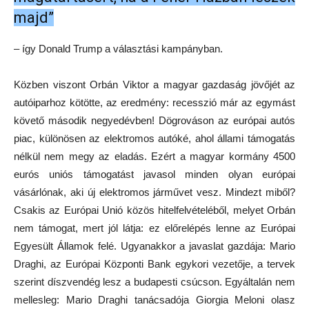
majd”
– így Donald Trump a választási kampányban.
Közben viszont Orbán Viktor a magyar gazdaság jövőjét az
autóiparhoz kötötte, az eredmény: recesszió már az egymást
követő második negyedévben! Dögrováson az európai autós
piac, különösen az elektromos autóké, ahol állami támogatás
nélkül nem megy az eladás. Ezért a magyar kormány 4500
eurós uniós támogatást javasol minden olyan európai
vásárlónak, aki új elektromos járművet vesz. Mindezt miből?
Csakis az Európai Unió közös hitelfelvételéből, melyet Orbán
nem támogat, mert jól látja: ez előrelépés lenne az Európai
Egyesült Államok felé. Ugyanakkor a javaslat gazdája: Mario
Draghi, az Európai Központi Bank egykori vezetője, a tervek
szerint díszvendég lesz a budapesti csúcson. Egyáltalán nem
mellesleg: Mario Draghi tanácsadója Giorgia Meloni olasz