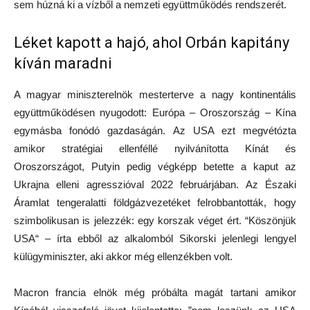
sem húzná ki a vízből a nemzeti együttműködés rendszerét.
Léket kapott a hajó, ahol Orbán kapitány
kíván maradni
A magyar miniszterelnök mesterterve a nagy kontinentális
együttműködésen nyugodott: Európa – Oroszország – Kína
egymásba fonódó gazdaságán. Az USA ezt megvétózta
amikor stratégiai ellenféllé nyilvánította Kínát és
Oroszországot, Putyin pedig végképp betette a kaput az
Ukrajna elleni agresszióval 2022 februárjában. Az Északi
Áramlat tengeralatti földgázvezetéket felrobbantották, hogy
szimbolikusan is jelezzék: egy korszak véget ért. “Köszönjük
USA“ – írta ebből az alkalomból Sikorski jelenlegi lengyel
külügyminiszter, aki akkor még ellenzékben volt.
Macron francia elnök még próbálta magát tartani amikor