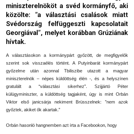
miniszterelnököt a svéd kormányfő, aki
közölte: ”a választási csalások miatt
Svédország felfüggeszti kapcsolatait
Georgiával”, melyet korábban Grúziának
hívtak.
A választásokon a kormánypárt győzött, de megfigyelők
szerint sok visszaélés történt. A Putyinbarát kormánypárt
győzelme után azonnal Tbiliszibe utazott a magyar
miniszterelnök – népes küldöttség élén -, és a helyszínen
gratulált a “választási sikerhez”. Szijjártó Péter
külügyminiszter, a küldöttség tagjaként, úgy is mint Orbán
Viktor első janicsárja nekiment Brüsszelnek: ”nem azok
győztek, akiket ők akartak.”
Orbán hasonló hangnemben azt írta a Facebookon, hogy