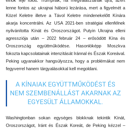
elnök feje fölött. Trumpnak, ha megválasztanák újra, azért
lenne fontos az ukrajnai háború lezárása, mert a figyelmét a
Közel Keletre illetve a Távol Keletre mindenekelőtt Kínára
akarja koncentrálni. Az USA 2021-ben stratégiai ellenfélnek
nyilvánította Kínát és Oroszországot. Putyin Ukrajna elleni
agressziója után – 2022 február 24 – erősödött Kína és
Oroszország együttműködése. Hasonlóképp Moszkva
fokozta kapcsolatainak intenzitását Iránnal és Észak Koreával.
Peking ugyanakkor hangsúlyozza, hogy a problémákat nem
fegyverrel hanem tárgyalásokkal kell megoldani.
A KÍNAIAK EGYÜTTMŰKÖDÉST ÉS
NEM SZEMBENÁLLÁST AKARNAK AZ
EGYESÜLT ÁLLAMOKKAL.
Washingtonban sokan egységes blokknak tekintik Kínát,
Oroszországot, Iránt és Észak Koreát, de Peking kézzel –