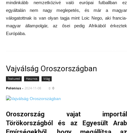
mindinkább nemzetközivé való európai futballban ez
egyáltalán nem nagy meglepetés, és már a magyar
válogatottnak is van olyan tagja mint Loic Nego, aki francia-
magyar állampolgár, az ősei pedig Afrikából érkeztek
Európába.
Vajválság Oroszországban
Featured
Hasznos
Világ
Polonius
-
2024-11-08
0
Oroszország vajat importál
Törökországból és az Egyesült Arab
Emírségekből, hogy megállítsa az