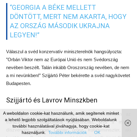
“GEORGIA A BÉKE MELLETT
DÖNTÖTT, MERT NEM AKARTA, HOGY
AZ ORSZÁG MÁSODIK UKRAJNA
LEGYEN!”
Válaszul a svéd konzervatív miniszterelnök hangsúlyozta:
”Orbán Viktor nem az Európai Unió és nem Svédország
nevében beszélt. Talán inkább Oroszország nevében, de nem
a mi nevünkben!” Szijjártó Péter bekérette a svéd nagykövetet
Budapesten.
Szijjártó és Lavrov Minszkben
A weboldalon cookie-kat használunk, amik segítenek minket
A magyar diplomácia vezetője felszólal Minszkben az
a lehető legjobb szolgáltatások nyújtásában. Weboldalunk
eurázsiai biztonságpolitikai konferencián, ahol a másik
további használatával jóváhagyja, hogy cookie-kat
díszvendég Szergej Lavrov orosz külügyminiszter, aki
használjunk.
További információk
OK