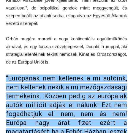
Kínából visszafelé jövet kijelentette: ”nem leszünk az USA
vazallusa!”, de belpolitikai gondok miatt meggyengült, és
szépen beállt az atlanti sorba, elfogadva az Egyesült Államok
vezető szerepét.
Orbán magára maradt a nagy kontinentális együttműködés
álmával, és egy furcsa szövetségessel, Donald Trumppal, aki
stratégiai ellenfélnek tekinti nemcsak Kínát és Oroszországot,
de az Európai Uniót is.
“Európának nem kellenek a mi autóink,
nem kellenek nekik a mi mezőgazdasági
termékeink. Közben pedig az európaiak
autók millióit adják el nálunk! Ezt nem
fogadhatjuk el: nem, nem és nem!
Európa nagy árat fizet ezért a
magatartásért, ha a Fehér Házban leszek