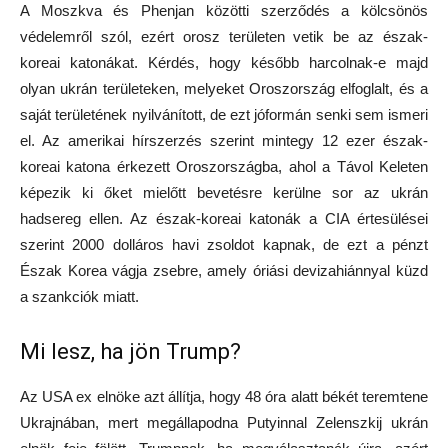
A Moszkva és Phenjan közötti szerződés a kölcsönös
védelemről szól, ezért orosz területen vetik be az észak-
koreai katonákat. Kérdés, hogy később harcolnak-e majd
olyan ukrán területeken, melyeket Oroszország elfoglalt, és a
saját területének nyilvánított, de ezt jóformán senki sem ismeri
el. Az amerikai hírszerzés szerint mintegy 12 ezer észak-
koreai katona érkezett Oroszországba, ahol a Távol Keleten
képezik ki őket mielőtt bevetésre kerülne sor az ukrán
hadsereg ellen. Az észak-koreai katonák a CIA értesülései
szerint 2000 dolláros havi zsoldot kapnak, de ezt a pénzt
Észak Korea vágja zsebre, amely óriási devizahiánnyal küzd
a szankciók miatt.
Mi lesz, ha jön Trump?
Az USA ex elnöke azt állítja, hogy 48 óra alatt békét teremtene
Ukrajnában, mert megállapodna Putyinnal Zelenszkij ukrán