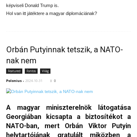
képviseli Donald Trump is.
Hol van itt játéktere a magyar diplomáciának?
Orbán Putyinnak tetszik, a NATO-
nak nem
Featured
Fontos
Világ
Polonius
-
2024-10-31
0
A magyar miniszterelnök látogatása
Georgiában kicsapta a biztosítékot a
NATO-ban, mert Orbán Viktor Putyin
helytartójának gratulált miközben a