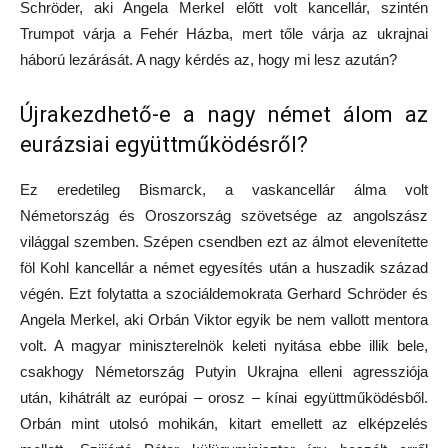
Schröder, aki Angela Merkel előtt volt kancellár, szintén
Trumpot várja a Fehér Házba, mert tőle várja az ukrajnai
háború lezárását. A nagy kérdés az, hogy mi lesz azután?
Újrakezdhető-e a nagy német álom az
eurázsiai együttműködésről?
Ez eredetileg Bismarck, a vaskancellár álma volt
Németország és Oroszország szövetsége az angolszász
világgal szemben. Szépen csendben ezt az álmot elevenítette
föl Kohl kancellár a német egyesítés után a huszadik század
végén. Ezt folytatta a szociáldemokrata Gerhard Schröder és
Angela Merkel, aki Orbán Viktor egyik be nem vallott mentora
volt. A magyar miniszterelnök keleti nyitása ebbe illik bele,
csakhogy Németország Putyin Ukrajna elleni agressziója
után, kihátrált az európai – orosz – kínai együttműködésből.
Orbán mint utolsó mohikán, kitart emellett az elképzelés