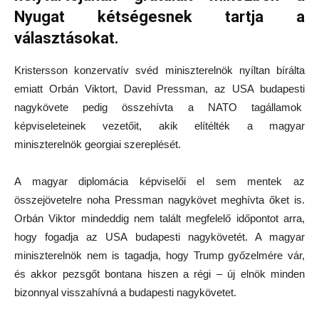
Nyugat kétségesnek tartja a
választásokat.
Kristersson konzervatív svéd miniszterelnök nyíltan bírálta
emiatt Orbán Viktort, David Pressman, az USA budapesti
nagykövete pedig összehívta a NATO tagállamok
képviseleteinek vezetőit, akik elítélték a magyar
miniszterelnök georgiai szereplését.
A magyar diplomácia képviselői el sem mentek az
összejövetelre noha Pressman nagykövet meghívta őket is.
Orbán Viktor mindeddig nem talált megfelelő időpontot arra,
hogy fogadja az USA budapesti nagykövetét. A magyar
miniszterelnök nem is tagadja, hogy Trump győzelmére vár,
és akkor pezsgőt bontana hiszen a régi – új elnök minden
bizonnyal visszahívná a budapesti nagykövetet.