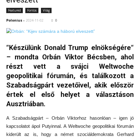
Featured
Fontos
Világ
Polonius
-
2024-11-02
0
“Készülünk Donald Trump elnökségére“
– mondta Orbán Viktor Bécsben, ahol
részt vett a svájci Weltwoche
geopolitikai fórumán, és találkozott a
Szabadságpárt vezetőivel, akik először
értek el első helyet a választáson
Ausztriában.
A Szabadságpárt – Orbán Viktorhoz hasonlóan – igen jó
kapcsolatot ápol Putyinnal. A Weltwoche geopolitikai fórumán
kiderült az is, hogy a német szociáldemokrata Gerhard