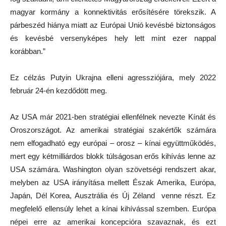
magyar kormány a konnektivitás erősítésére törekszik. A
párbeszéd hiánya miatt az Európai Unió kevésbé biztonságos
és kevésbé versenyképes hely lett mint ezer nappal
korábban.”
Ez célzás Putyin Ukrajna elleni agressziójára, mely 2022
február 24-én kezdődött meg.
Az USA már 2021-ben stratégiai ellenfélnek nevezte Kínát és
Oroszországot. Az amerikai stratégiai szakértők számára
nem elfogadható egy európai – orosz – kínai együttműködés,
mert egy kétmilliárdos blokk túlságosan erős kihívás lenne az
USA számára. Washington olyan szövetségi rendszert akar,
melyben az USA irányítása mellett Észak Amerika, Európa,
Japán, Dél Korea, Ausztrália és Új Zéland venne részt. Ez
megfelelő ellensúly lehet a kínai kihívással szemben. Európa
népei erre az amerikai koncepcióra szavaznak, és ezt