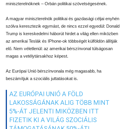
miniszterelnöknek – Orbán politikai szövetségesének.
A magyar miniszterelnök politikai és gazdasági céljai enyhén
szólva keresztezik egymást, de nincs ezzel egyedül: Donald
Trump is kereskedelmi háborút hirdet a világ ellen miközben
az amerikai Teslák és IPhone-ok többségét külföldön állítják
elő. Nem véletlenül: az amerikai bérszínvonal túlságosan
magas a vetélytársakhoz képest.
Az Európai Unió bérszínvonala még magasabb, ha
beszámítjuk a szociális juttatásokat is.
AZ EURÓPAI UNIÓ A FÖLD
LAKOSSÁGÁNAK ALIG TÖBB MINT
5%-ÁT JELENTI MIKÖZBEN ITT
FIZETIK KI A VILÁG SZOCIÁLIS
TÁMOGATÁSÁNAK 50%-ÁT!