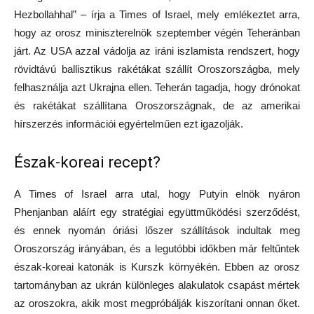
Hezbollahhal” – írja a Times of Israel, mely emlékeztet arra,
hogy az orosz miniszterelnök szeptember végén Teheránban
járt. Az USA azzal vádolja az iráni iszlamista rendszert, hogy
rövidtávú ballisztikus rakétákat szállít Oroszországba, mely
felhasználja azt Ukrajna ellen. Teherán tagadja, hogy drónokat
és rakétákat szállítana Oroszországnak, de az amerikai
hírszerzés információi egyértelműen ezt igazolják.
Észak-koreai recept?
A Times of Israel arra utal, hogy Putyin elnök nyáron
Phenjanban aláírt egy stratégiai együttműködési szerződést,
és ennek nyomán óriási lőszer szállítások indultak meg
Oroszország irányában, és a legutóbbi időkben már feltűntek
észak-koreai katonák is Kurszk környékén. Ebben az orosz
tartományban az ukrán különleges alakulatok csapást mértek
az oroszokra, akik most megpróbálják kiszorítani onnan őket.