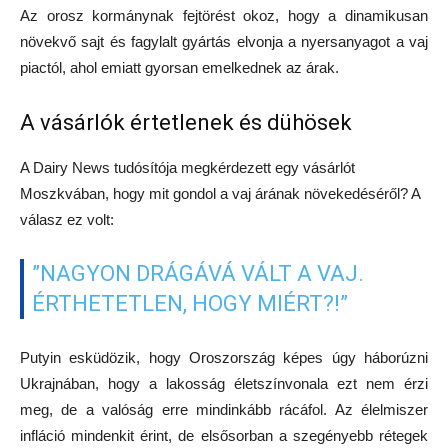
Az orosz kormánynak fejtörést okoz, hogy a dinamikusan
növekvő sajt és fagylalt gyártás elvonja a nyersanyagot a vaj
piactól, ahol emiatt gyorsan emelkednek az árak.
A vásárlók értetlenek és dühösek
A Dairy News tudósítója megkérdezett egy vásárlót
Moszkvában, hogy mit gondol a vaj árának növekedéséről? A
válasz ez volt:
”NAGYON DRÁGÁVÁ VÁLT A VAJ.
ÉRTHETETLEN, HOGY MIÉRT?!”
Putyin esküdözik, hogy Oroszország képes úgy háborúzni
Ukrajnában, hogy a lakosság életszínvonala ezt nem érzi
meg, de a valóság erre mindinkább rácáfol. Az élelmiszer
infláció mindenkit érint, de elsősorban a szegényebb rétegek