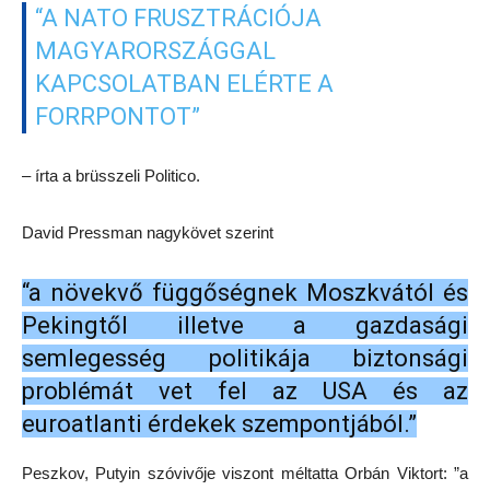
“A NATO FRUSZTRÁCIÓJA
MAGYARORSZÁGGAL
KAPCSOLATBAN ELÉRTE A
FORRPONTOT”
– írta a brüsszeli Politico.
David Pressman nagykövet szerint
“a növekvő függőségnek Moszkvától és
Pekingtől illetve a gazdasági
semlegesség politikája biztonsági
problémát vet fel az USA és az
euroatlanti érdekek szempontjából.”
Peszkov, Putyin szóvivője viszont méltatta Orbán Viktort: ”a