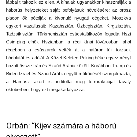
lábbal tiltakozik ez ellen. A kínaiak ugyanakkor kihasználják a
háborús helyzeteket saját befolyásuk növelésére: az orosz
piacon ők pótolják a kivonuló nyugati cégeket, Moszkva
egykori vazallusait: Kazahsztán, Üzbegisztán, Kirgizisztán,
Tadzsikisztán, Türkmenisztán csúcstalálkozón fogadta Hszi
Csin-ping elnök Hszianban, a régi kínai fővárosban, ahol
régebben a császárok vették át a határon túli törzsek
hódolatát és adóját. A Közel Keleten Peking béke egyezményt
hozott össze Irán és Szaúd Arábia között. Korábban Trump és
Biden Izrael és Szaúd Arábia együttműködését szorgalmazta,
a Hamász azért is indította meg terrorakcióját tavaly
októberben, hogy ezt megakadályozza.
Orbán: “Kijev számára a háború
elveszett”