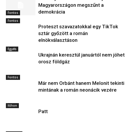
Magyarországon megszűnt a
demokrácia
Fontos
Fontos
Proteszt szavazatokkal egy TikTok
sztár győzött a román
elnökválasztáson
Egyéb
Ukrajnán keresztül januártól nem jöhet
orosz földgáz
Fontos
Már nem Orbánt hanem Melonit tekinti
mintának a román neonácik vezére
Itthon
Patt