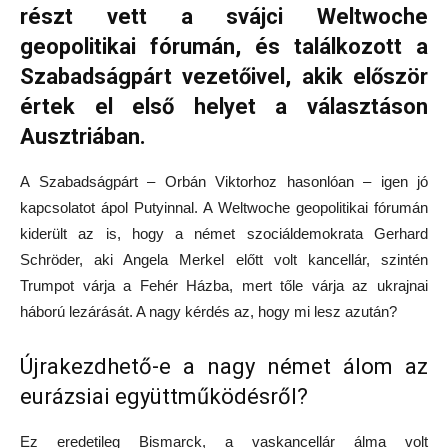
részt vett a svájci Weltwoche
geopolitikai fórumán, és találkozott a
Szabadságpárt vezetőivel, akik először
értek el első helyet a választáson
Ausztriában.
A Szabadságpárt – Orbán Viktorhoz hasonlóan – igen jó
kapcsolatot ápol Putyinnal. A Weltwoche geopolitikai fórumán
kiderült az is, hogy a német szociáldemokrata Gerhard
Schröder, aki Angela Merkel előtt volt kancellár, szintén
Trumpot várja a Fehér Házba, mert tőle várja az ukrajnai
háború lezárását. A nagy kérdés az, hogy mi lesz azután?
Újrakezdhető-e a nagy német álom az
eurázsiai együttműködésről?
Ez eredetileg Bismarck, a vaskancellár álma volt