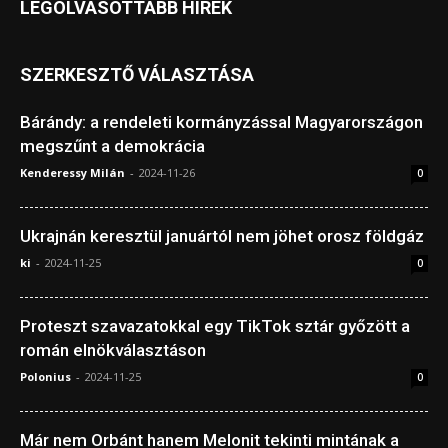
LEGOLVASOTTABB HÍREK
SZERKESZTŐ VÁLASZTÁSA
Bárándy: a rendeleti kormányzással Magyarországon
megszűnt a demokrácia
Kenderessy Milán
-
2024-11-26
0
Ukrajnán keresztül januártól nem jöhet orosz földgáz
ki
-
2024-11-25
0
Proteszt szavazatokkal egy TikTok sztár győzött a
román elnökválasztáson
Polonius
-
2024-11-25
0
Már nem Orbánt hanem Melonit tekinti mintának a