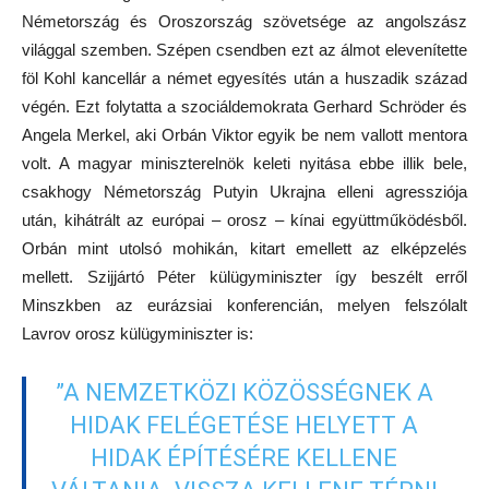
Németország és Oroszország szövetsége az angolszász
világgal szemben. Szépen csendben ezt az álmot elevenítette
föl Kohl kancellár a német egyesítés után a huszadik század
végén. Ezt folytatta a szociáldemokrata Gerhard Schröder és
Angela Merkel, aki Orbán Viktor egyik be nem vallott mentora
volt. A magyar miniszterelnök keleti nyitása ebbe illik bele,
csakhogy Németország Putyin Ukrajna elleni agressziója
után, kihátrált az európai – orosz – kínai együttműködésből.
Orbán mint utolsó mohikán, kitart emellett az elképzelés
mellett. Szijjártó Péter külügyminiszter így beszélt erről
Minszkben az eurázsiai konferencián, melyen felszólalt
Lavrov orosz külügyminiszter is:
”A NEMZETKÖZI KÖZÖSSÉGNEK A
HIDAK FELÉGETÉSE HELYETT A
HIDAK ÉPÍTÉSÉRE KELLENE