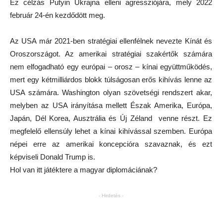
Ez célzás Putyin Ukrajna elleni agressziójára, mely 2022
február 24-én kezdődött meg.
Az USA már 2021-ben stratégiai ellenfélnek nevezte Kínát és
Oroszországot. Az amerikai stratégiai szakértők számára
nem elfogadható egy európai – orosz – kínai együttműködés,
mert egy kétmilliárdos blokk túlságosan erős kihívás lenne az
USA számára. Washington olyan szövetségi rendszert akar,
melyben az USA irányítása mellett Észak Amerika, Európa,
Japán, Dél Korea, Ausztrália és Új Zéland venne részt. Ez
megfelelő ellensúly lehet a kínai kihívással szemben. Európa
népei erre az amerikai koncepcióra szavaznak, és ezt
képviseli Donald Trump is.
Hol van itt játéktere a magyar diplomáciának?
- Hirdetés -