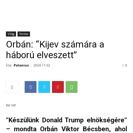
Világ
Fontos
Orbán: “Kijev számára a
háború elveszett”
Írta:
Polonius
-
2024-11-02
0
faz.net
“Készülünk Donald Trump elnökségére“
– mondta Orbán Viktor Bécsben, ahol