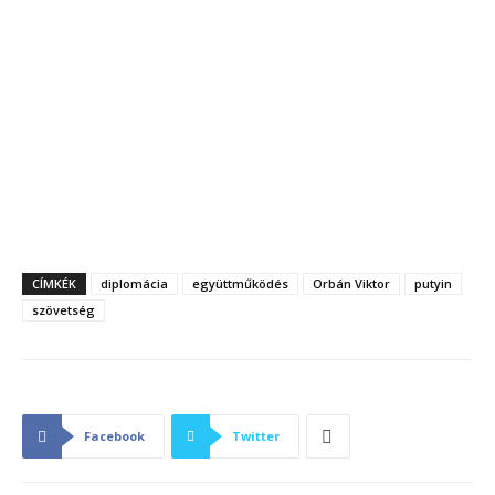
CÍMKÉK
diplomácia
együttműködés
Orbán Viktor
putyin
szövetség
Facebook
Twitter