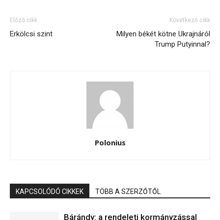
Előző cikk
Következő cikk
Erkölcsi szint
Milyen békét kötne Ukrajnáról
Trump Putyinnal?
Polonius
KAPCSOLÓDÓ CIKKEK
TÖBB A SZERZŐTŐL
Bárándy: a rendeleti kormányzással