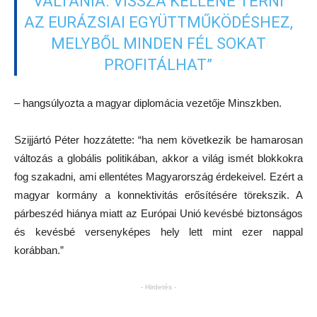
VÁLTANIA. VISSZA KELLENE TÉRNI
AZ EURÁZSIAI EGYÜTTMŰKÖDÉSHEZ,
MELYBŐL MINDEN FÉL SOKAT
PROFITÁLHAT”
– hangsúlyozta a magyar diplomácia vezetője Minszkben.
Szijjártó Péter hozzátette: “ha nem következik be hamarosan
változás a globális politikában, akkor a világ ismét blokkokra
fog szakadni, ami ellentétes Magyarország érdekeivel. Ezért a
magyar kormány a konnektivitás erősítésére törekszik. A
párbeszéd hiánya miatt az Európai Unió kevésbé biztonságos
és kevésbé versenyképes hely lett mint ezer nappal
korábban.”
- Hirdetés -