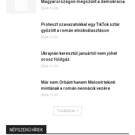
Magyarországon megszűnt a demokrácia
2024-11-26
Proteszt szavazatokkal egy TikTok sztár
győzött a román elnökválasztáson
2024-11-25
Ukrajnán keresztül januártól nem jöhet
orosz földgáz
2024-11-25
Már nem Orbánt hanem Melonit tekinti
mintának a román neonácik vezére
2024-11-25
Továbbiak
NÉPSZERŰ HÍREK