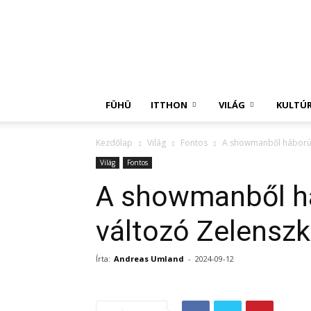
Független
Hírügynökség
FÜHÜ
ITTHON
VILÁG
KULTÚ
Kezdőlap
Világ
Fontos
A showmanből háborús 
Világ
Fontos
A showmanből há
változó Zelenszki
Írta:
Andreas Umland
-
2024-09-12