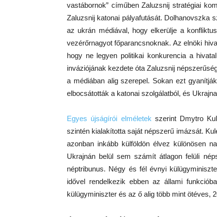
vastábornok” címűben Zaluzsnij stratégiai ko
Zaluzsnij katonai pályafutását. Dolhanovszka 
az ukrán médiával, hogy elkerülje a konfliktus
vezérőrnagyot főparancsnoknak. Az elnöki hivata
hogy ne legyen politikai konkurencia a hivata
inváziójának kezdete óta Zaluzsnij népszerűsé
a médiában alig szerepel. Sokan ezt gyanítják
elbocsátották a katonai szolgálatból, és Ukraj
Egyes újságírói elméletek
szerint Dmytro Kule
szintén kialakította saját népszerű imázsát. Kule
azonban inkább külföldön élvez különösen nagy
Ukrajnán belül sem számít átlagon felüli néps
néptribunus. Négy és fél évnyi külügyminiszt
idővel rendelkezik ebben az állami funkciób
külügyminiszter és az ő alig több mint ötéves, 2