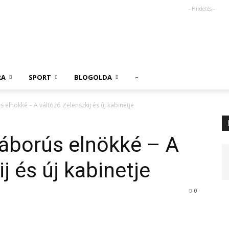
- Hirdetés -
RA
SPORT
BLOGOLDA
–
elnökké – A változó Zelenszkij és új kabinetje
borús elnökké – A
j és új kabinetje
0