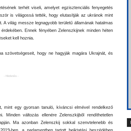
ének terhét viseli, amelyet egzisztenciális fenyegetés
zör is világossá tették, hogy elutasítják az ukránok mint
ét. A világ messze legnagyobb területű államának hatalmas
ek érdekében. Ennek fényében Zelenszkijnek minden héten
seket kell hoznia.
a szövetségeseit, hogy ne hagyják magára Ukrajnát, és
- Hirdetés -
t, mint egy gyorsan tanuló, kíváncsi elmével rendelkező
 Minden változás ellenére Zelenszkijből rendíthetetlen
apján. Ma azonban Zelenszkij sokkal szenvtelenebb és
 2019-ben, a parlamentben tartott beiktatási beszédében