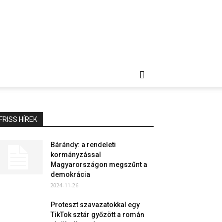
FRISS HÍREK
Bárándy: a rendeleti
kormányzással
Magyarországon megszűnt a
demokrácia
2024-11-26
Proteszt szavazatokkal egy
TikTok sztár győzött a román