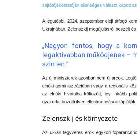
sajtótájékoztatóján ellenséges választ kapott az
A legutóbbi, 2024. szeptember eleji átfogó kor
Ukrajnában. Zelenszkij megújulásról beszélt és
„Nagyon fontos, hogy a kor
legaktívabban működjenek – m
szinten
.”
Az új miniszterek azonban nem új arcok. Legtö
elnöki adminisztrációban vagy a regionális kö
az elnöki hivatalba költözött, így inkább poli
gyakorlat közötti ilyen ellentmondások táplálják
Zelenszkij és környezete
Az ukrán fegyveres erők egykori főparancsnok