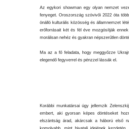
Az egykori showman egy olyan nemzet vezetés
fenyeget. Oroszország szóvivői 2022 óta többs
önálló kulturális közösség és államnemzet lét
erőforrásait két és fél éve mozgósítják enn
morálisan nehéz és gyakran népszerűtlen dönté
Ma az a fő feladata, hogy meggyőzze Ukrajn
elegendő fegyverrel és pénzzel lássák el.
Korábbi munkatársai úgy jellemzik Zelenszkij
embert, aki gyorsan képes döntéseket hozni.
elszántság árad, akárcsak a háború első n
komolyabb, mint hivatali idejének kezdetén.