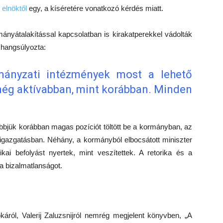
 elnöktől
egy, a kíséretére vonatkozó kérdés miatt.
mányátalakítással kapcsolatban is kirakatperekkel vádolták
 hangsúlyozta:
mányzati intézmények most a lehető
ég aktívabban, mint korábban.
Minden
bbjük korábban magas pozíciót töltött be a kormányban, az
zigazgatásban. Néhány, a kormányból elbocsátott miniszter
tikai befolyást nyertek, mint veszítettek. A retorika és a
 a bizalmatlanságot.
áról, Valerij Zaluzsnijról nemrég megjelent könyvben, „A