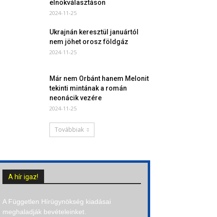
elnökválasztáson
2024-11-25
Ukrajnán keresztül januártól
nem jöhet orosz földgáz
2024-11-25
Már nem Orbánt hanem Melonit
tekinti mintának a román
neonácik vezére
2024-11-25
Továbbiak
A hír igaz!
A Független Hírügynökség kiadásai
meghaladják bevételeinket.