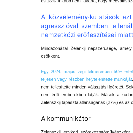
és 18% „inkább nem” akarta, hogy megválassz
A közvélemény-kutatások azt
agresszióval szembeni ellená
nemzetközi erőfeszítései miatt
Mindazonáltal Zelenkij népszerűsége, amel
csökkent.
Egy 2024. május végi felmérésben 56% értéke
teljesen vagy részben helytelenítette munkáját
nem teljesítette minden választási ígéretét. 
nem értő emberekben látják. Mások a kudarco
Zelenszkij tapasztalatlanságának (27%) és az o
A kommunikátor
Zelenszkij egykori szórakoztatóművészként