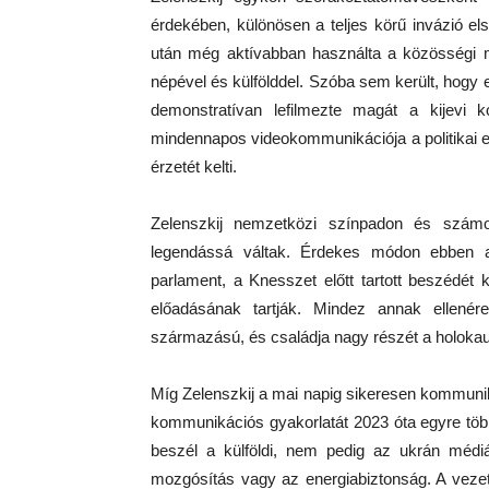
érdekében, különösen a teljes körű invázió el
után még aktívabban használta a közösségi m
népével és külfölddel. Szóba sem került, hogy 
demonstratívan lefilmezte magát a kijevi 
mindennapos videokommunikációja a politikai e
érzetét kelti.
Zelenszkij nemzetközi színpadon és számo
legendássá váltak. Érdekes módon ebben a
parlament, a Knesszet előtt tartott beszédét 
előadásának tartják. Mindez annak ellené
származású, és családja nagy részét a holokau
Míg Zelenszkij a mai napig sikeresen kommunikál
kommunikációs gyakorlatát 2023 óta egyre több 
beszél a külföldi, nem pedig az ukrán médi
mozgósítás vagy az energiabiztonság. A veze