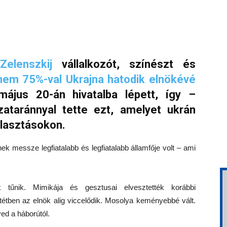
Zelenszkij
vállalkozót, színészt és
nem 75%-val Ukrajna hatodik elnökévé
ájus 20-án hivatalba lépett, így –
taránnyal tette ezt, amelyet ukrán
választásokon.
ek messze legfiatalabb és legfiatalabb államfője volt – ami
 tűnik. Mimikája és gesztusai elvesztették korábbi
ntétben az elnök alig viccelődik. Mosolya keményebbé vált.
ed a háborútól.