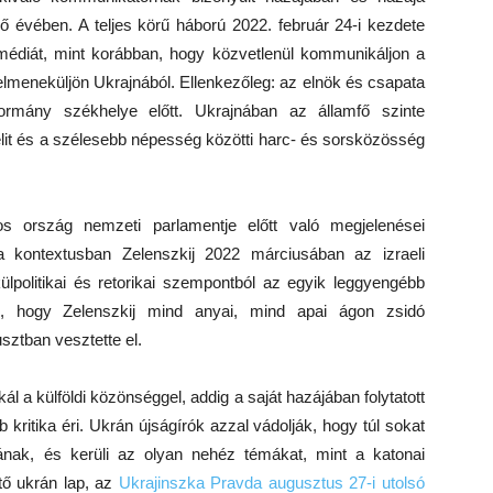
ső évében. A teljes körű háború 2022. február 24-i kezdete
édiát, mint korábban, hogy közvetlenül kommunikáljon a
elmeneküljön Ukrajnából. Ellenkezőleg: az elnök és csapata
kormány székhelye előtt. Ukrajnában az államfő szinte
lit és a szélesebb népesség közötti harc- és sorsközösség
s ország nemzeti parlamentje előtt való megjelenései
 kontextusban Zelenszkij 2022 márciusában az izraeli
külpolitikai és retorikai szempontból az egyik leggyengébb
re, hogy Zelenszkij mind anyai, mind apai ágon zsidó
sztban vesztette el.
 a külföldi közönséggel, addig a saját hazájában folytatott
kritika éri. Ukrán újságírók azzal vádolják, hogy túl sokat
ának, és kerüli az olyan nehéz témákat, mint a katonai
tő ukrán lap, az
Ukrajinszka Pravda augusztus 27-i utolsó