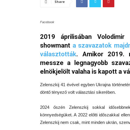
Share
Facebook
2019 áprilisában Volodimir
showmant
a szavazatok majd
választották
. Amikor 2019. m
messze a legnagyobb szavaza
elnökjelölt valaha is kapott a 
Zelenszkij 41 évével egyben Ukrajna történetén
döntő tényező volt választási sikerében.
2024 őszén Zelenszkij sokkal idősebbnek
könnyedségüket. A 2022 előtti időszakkal elle
Zelenszkij nem csak, mint minden ukrán, szenv