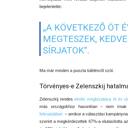
bejelentette:
„A KÖVETKEZŐ ÖT 
MEGTESZEK, KEDVE
SÍRJATOK
”
.
Ma már minden a puszta túlélésről szól.
Törvényes-e Zelenszkij hatalm
Zelenszkij rendes
elnöki megbízatása öt év ut
más országokhoz hasonlóan – nem írnak e
februárjában
– amikor a választási kampánynak
szerint a megkérdezettek 67%-a elutasította 