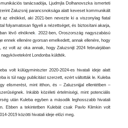
mmunikációs tanácsadója, Ljudmjla Dolhanovszka ismerteti
szerint Zaluzsnij parancsnoksága alatt keveset kommunikált
t az elnökkel, aki 2021-ben nevezte ki a viszonylag fiatal
l folyamatosan figyeli a nézettséget, és biztosítani akarja,
lban lévő elnöknek
.
2022-ben, Oroszország nagyszabású
ge ennek ellenére gyorsan emelkedett, annak ellenére, hogy
, ez volt az oka annak, hogy Zaluzsnijt 2024 februárjában
na nagyköveteként Londonba küldték.
ba volt külügyminiszter 2020-2024-es hivatali ideje alatt
ba is túl nagy publicitást szerzett, ezért váltották le. Kuleba
 elismerést, mint itthon, és – Zaluzsnijjal ellentétben –
zerűségnek. Inkább közéleti értelmiségi, mint potenciális
erség után Kuleba egyben a második leghosszabb hivatali
an. Ebben a tekintetben Kulebát csak Pavlo Klimkin volt
014-2019 közötti hivatali ideje előzi meg.