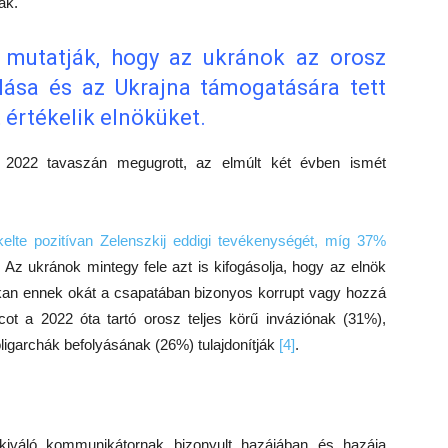
ák.
 mutatják, hogy az ukránok az orosz
llása és az Ukrajna támogatására tett
 értékelik elnöküket.
y 2022 tavaszán megugrott, az elmúlt két évben ismét
lte pozitívan Zelenszkij eddigi tevékenységét, míg 37%
. Az ukránok mintegy fele azt is kifogásolja, hogy az elnök
Sokan ennek okát a csapatában bizonyos korrupt vagy hozzá
t a 2022 óta tartó orosz teljes körű inváziónak (31%),
ligarchák befolyásának (26%) tulajdonítják
[4]
.
 kiváló kommunikátornak bizonyult hazájában és hazája