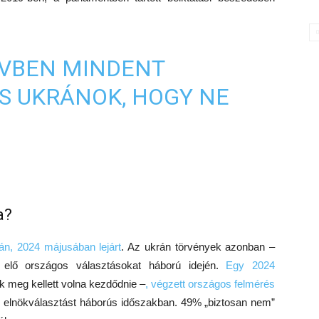
ÉVBEN MINDENT
S UKRÁNOK, HOGY NE
a?
án, 2024 májusában lejárt
. Az ukrán törvények azonban –
lő országos választásokat háború idején.
Egy 2024
 meg kellett volna kezdődnie –
, végzett országos felmérés
az elnökválasztást háborús időszakban. 49% „biztosan nem”