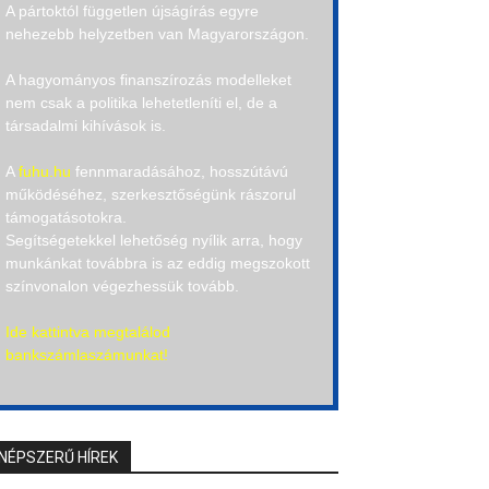
A pártoktól független újságírás egyre
nehezebb helyzetben van Magyarországon.
A hagyományos finanszírozás modelleket
nem csak a politika lehetetleníti el, de a
társadalmi kihívások is.
A
fuhu.hu
fennmaradásához, hosszútávú
működéséhez, szerkesztőségünk rászorul
támogatásotokra.
Segítségetekkel lehetőség nyílik arra, hogy
munkánkat továbbra is az eddig megszokott
színvonalon végezhessük tovább.
Ide kattintva megtalálod
bankszámlaszámunkat!
NÉPSZERŰ HÍREK