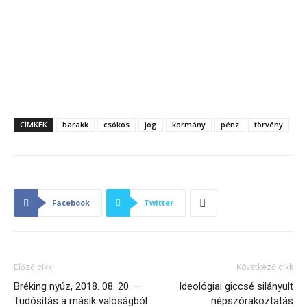
CÍMKÉK
barakk
csókos
jog
kormány
pénz
törvény
Facebook
Twitter
Előző cikk
Következő cikk
Bréking nyúz, 2018. 08. 20. –
Ideológiai giccsé silányult
Tudósítás a másik valóságból
népszórakoztatás