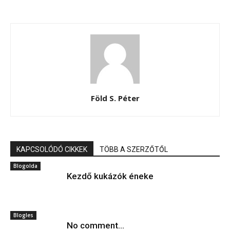
Föld S. Péter
KAPCSOLÓDÓ CIKKEK
TÖBB A SZERZŐTŐL
Blogolda
Kezdő kukázók éneke
Blogles
No comment…