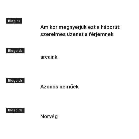
Blogles
Amikor megnyerjük ezt a háborút:
szerelmes üzenet a férjemnek
Blogolda
arcaink
Blogolda
Azonos neműek
Blogolda
Norvég