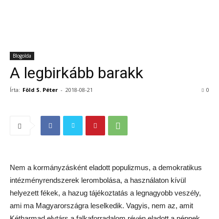
Blogolda
A legbirkább barakk
Írta:
Föld S. Péter
-
2018-08-21
0
Nem a kormányzásként eladott populizmus, a demokratikus
intézményrendszerek lerombolása, a használaton kívül
helyezett fékek, a hazug tájékoztatás a legnagyobb veszély,
ami ma Magyarországra leselkedik. Vagyis, nem az, amit
Kétharmad elvtárs a falkaforradalom révén eladott a népnek.