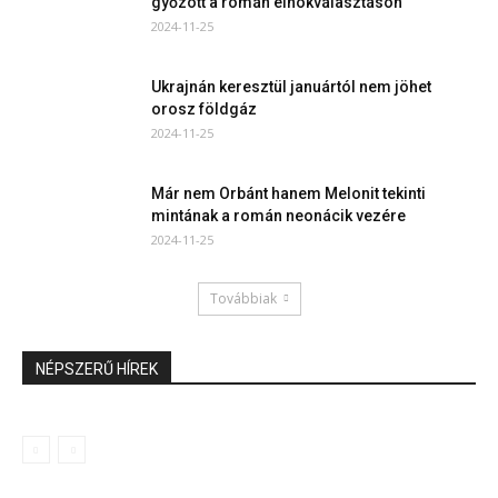
győzött a román elnökválasztáson
2024-11-25
Ukrajnán keresztül januártól nem jöhet
orosz földgáz
2024-11-25
Már nem Orbánt hanem Melonit tekinti
mintának a román neonácik vezére
2024-11-25
Továbbiak
NÉPSZERŰ HÍREK