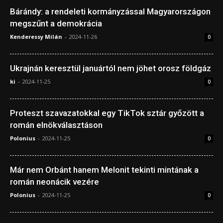
Bárándy: a rendeleti kormányzással Magyarországon
megszűnt a demokrácia
Kenderessy Milán
-
2024-11-26
0
Ukrajnán keresztül januártól nem jöhet orosz földgáz
ki
-
2024-11-25
0
Proteszt szavazatokkal egy TikTok sztár győzött a
román elnökválasztáson
Polonius
-
2024-11-25
0
Már nem Orbánt hanem Melonit tekinti mintának a
román neonácik vezére
Polonius
-
2024-11-25
0