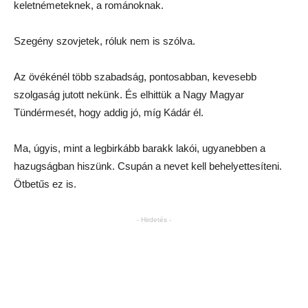
keletnémeteknek, a románoknak.
Szegény szovjetek, róluk nem is szólva.
Az övékénél több szabadság, pontosabban, kevesebb
szolgaság jutott nekünk. És elhittük a Nagy Magyar
Tündérmesét, hogy addig jó, míg Kádár él.
Ma, úgyis, mint a legbirkább barakk lakói, ugyanebben a
hazugságban hiszünk. Csupán a nevet kell behelyettesíteni.
Ötbetűs ez is.
- Hirdetés -