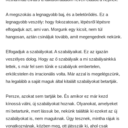
A megszokás a legnagyobb baj, és a beletörődés. Ez a
legnagyobb veszély: hogy fokozatosan, lépésről lépésre
elfogadjuk azt, ami van. Morgunk egy kicsit, nem túl
hangosan, aztán csináljuk tovább, amit megengednek nekünk.
Elfogadjuk a szabályokat. A szabályaikat. Ez az igazán
veszélyes dolog. Hogy az ő szabályaik a mi szabályainkká
lettek, s már fel sem tűnik e szabályok embertelen,
erkölcstelen és irracionális volta. Már azzal is megelégszünk,
ha legalább a saját maguk által kitalált szabályokat betartják.
Persze, azokat sem tartják be. És amikor ez már kezd
kínossá válni, új szabályokat hoznak. Olyanokat, amelyeket
mi betartunk, mert lássuk be, nekünk találták ki ezeket az új
szabályokat is, nem maguknak. Úgy tesznek, mintha rájuk is
vonatkoznának, közben meg, ott játsszák ki, ahol csak