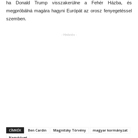
ha Donald Trump visszakerülne a Fehér Házba, és
megpróbálná magára hagyni Európát az orosz fenyegetéssel
szemben.
- Hirdetés -
CÍMKÉK
Ben Cardin
Magnitsky Törvény
magyar kormányzat
Nagykövet