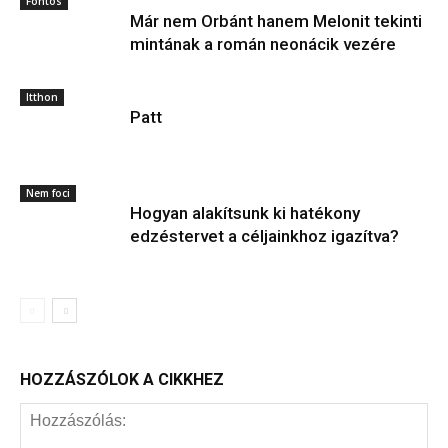
Fontos
Már nem Orbánt hanem Melonit tekinti
mintának a román neonácik vezére
Itthon
Patt
Nem foci
Hogyan alakítsunk ki hatékony
edzéstervet a céljainkhoz igazítva?
HOZZÁSZÓLOK A CIKKHEZ