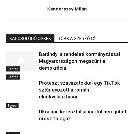
Kenderessy Milán
KAPCSOLÓDÓ CIKKEK
TÖBB A SZERZŐTŐL
Bárándy: a rendeleti kormányzással
Magyarországon megszűnt a
demokrácia
Fontos
Fontos
Proteszt szavazatokkal egy TikTok
sztár győzött a román
elnökválasztáson
Egyéb
Ukrajnán keresztül januártól nem jöhet
orosz földgáz