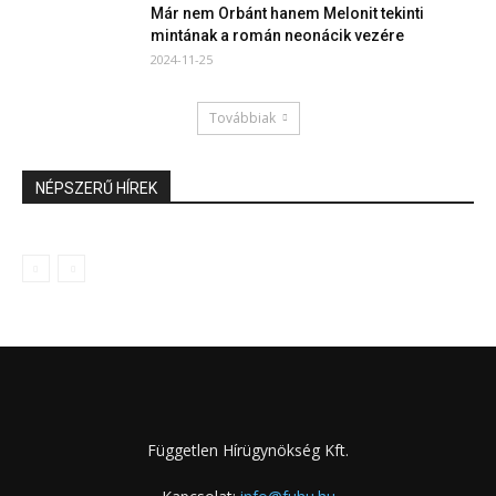
Már nem Orbánt hanem Melonit tekinti
mintának a román neonácik vezére
2024-11-25
Továbbiak
NÉPSZERŰ HÍREK
Független Hírügynökség Kft.