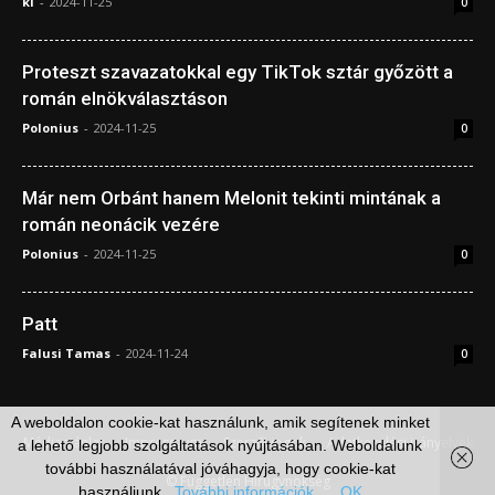
ki
-
2024-11-25
0
Proteszt szavazatokkal egy TikTok sztár győzött a
román elnökválasztáson
Polonius
-
2024-11-25
0
Már nem Orbánt hanem Melonit tekinti mintának a
román neonácik vezére
Polonius
-
2024-11-25
0
Patt
Falusi Tamas
-
2024-11-24
0
A weboldalon cookie-kat használunk, amik segítenek minket
Médiaajánlat
Impresszum
Szerzői jogok
Adatkezelési irányelvek
a lehető legjobb szolgáltatások nyújtásában. Weboldalunk
további használatával jóváhagyja, hogy cookie-kat
© Független Hírügynökség
használjunk.
További információk
OK