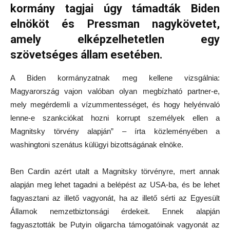
kormány tagjai úgy támadták Biden
elnököt és Pressman nagykövetet,
amely elképzelhetetlen egy
szövetséges állam esetében.
A Biden kormányzatnak meg kellene vizsgálnia:
Magyarország vajon valóban olyan megbízható partner-e,
mely megérdemli a vízummentességet, és hogy helyénvaló
lenne-e szankciókat hozni korrupt személyek ellen a
Magnitsky törvény alapján” – írta közleményében a
washingtoni szenátus külügyi bizottságának elnöke.
Ben Cardin azért utalt a Magnitsky törvényre, mert annak
alapján meg lehet tagadni a belépést az USA-ba, és be lehet
fagyasztani az illető vagyonát, ha az illető sérti az Egyesült
Államok nemzetbiztonsági érdekeit. Ennek alapján
fagyasztották be Putyin oligarcha támogatóinak vagyonát az