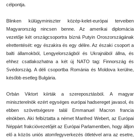
célpontja.
Blinken külügyminiszter közép-kelet-európai terveiben
Magyarország nincsen benne. Az amerikai diplomácia
vezetője két országcsoportra bízná Putyin Oroszországának
elrettentését: egy északira és egy délire. Az északi csoport a
balti államokból, Lengyelországból és Ukrajnából állna, és
ehhez csatlakozhatna a két új NATO tag: Finnország és
Svédország. A déli csoportba Románia és Moldova kerülne,
később esetleg Bulgária.
Orbán Viktort kiírták a szereposztásból. A magyar
miniszterelnök ezért egységes európai hadsereget javasol, és
ebben szövetségesre talál Emmanuel Macron francia
elnökben. Aki felbíztatta a német Manfred Webert, az Európai
Néppárt frakcióvezetőjét az Európai Parlamentben, hogy álljon
elő a közös uniós atomfegyverkezés ötletével arra az esetre,