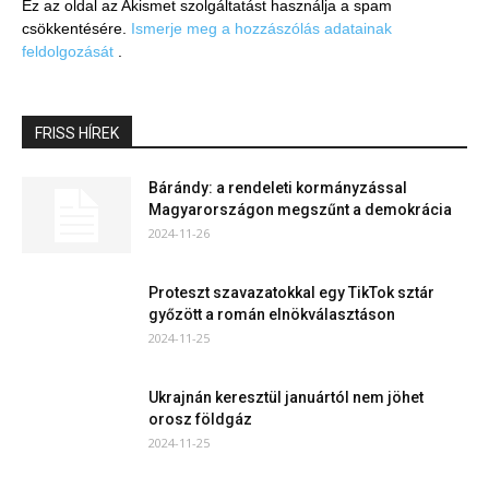
Ez az oldal az Akismet szolgáltatást használja a spam
csökkentésére.
Ismerje meg a hozzászólás adatainak
feldolgozását
.
FRISS HÍREK
Bárándy: a rendeleti kormányzással
Magyarországon megszűnt a demokrácia
2024-11-26
Proteszt szavazatokkal egy TikTok sztár
győzött a román elnökválasztáson
2024-11-25
Ukrajnán keresztül januártól nem jöhet
orosz földgáz
2024-11-25