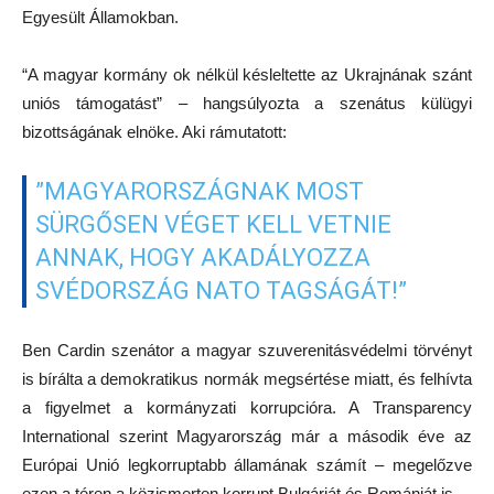
Egyesült Államokban.
“A magyar kormány ok nélkül késleltette az Ukrajnának szánt
uniós támogatást” – hangsúlyozta a szenátus külügyi
bizottságának elnöke. Aki rámutatott:
”MAGYARORSZÁGNAK MOST
SÜRGŐSEN VÉGET KELL VETNIE
ANNAK, HOGY AKADÁLYOZZA
SVÉDORSZÁG NATO TAGSÁGÁT!”
Ben Cardin szenátor a magyar szuverenitásvédelmi törvényt
is bírálta a demokratikus normák megsértése miatt, és felhívta
a figyelmet a kormányzati korrupcióra. A Transparency
International szerint Magyarország már a második éve az
Európai Unió legkorruptabb államának számít – megelőzve
ezen a téren a közismerten korrupt Bulgáriát és Romániát is.