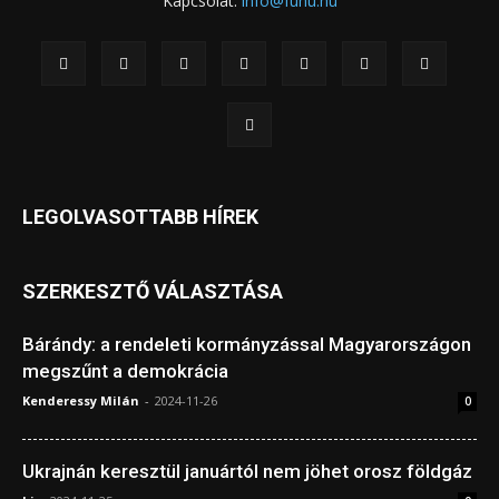
Kapcsolat:
info@fuhu.hu
LEGOLVASOTTABB HÍREK
SZERKESZTŐ VÁLASZTÁSA
Bárándy: a rendeleti kormányzással Magyarországon
megszűnt a demokrácia
Kenderessy Milán
-
2024-11-26
0
Ukrajnán keresztül januártól nem jöhet orosz földgáz