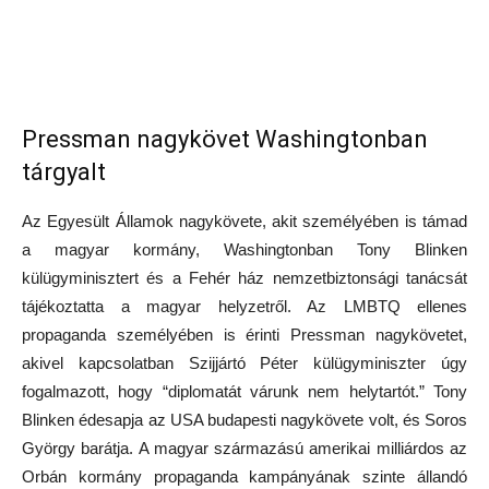
Pressman nagykövet Washingtonban
tárgyalt
Az Egyesült Államok nagykövete, akit személyében is támad
a magyar kormány, Washingtonban Tony Blinken
külügyminisztert és a Fehér ház nemzetbiztonsági tanácsát
tájékoztatta a magyar helyzetről. Az LMBTQ ellenes
propaganda személyében is érinti Pressman nagykövetet,
akivel kapcsolatban Szijjártó Péter külügyminiszter úgy
fogalmazott, hogy “diplomatát várunk nem helytartót.” Tony
Blinken édesapja az USA budapesti nagykövete volt, és Soros
György barátja. A magyar származású amerikai milliárdos az
Orbán kormány propaganda kampányának szinte állandó