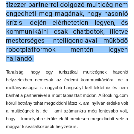
tízezer partnerrel dolgozó multicég nem
engedheti meg magának, hogy hasonló
krízis idején elérhetetlen legyen, és
kommunikálni csak chatbotok, illetve
mesterséges intelligenciával működő
robotplatformok mentén legyen
hajlandó.
Tanulság, hogy egy turisztikai multicégnek hasonló
helyzetekben nemcsak az érdemi kommunikációra, de a
méltányosságra is nagyobb hangsúlyt kell fektetnie és nem
bánhat a partnereivel a most tapasztalt módon. A Booking.com
körüli botrány tehát megoldódni látszik, ami nyilván érdeke volt
a multicégnek is, de – ami számunkra még fontosabb volt,
hogy – komolyabb sérülésektől mentesen megoldódott vele a
magyar kisvállalkozások helyzete is.