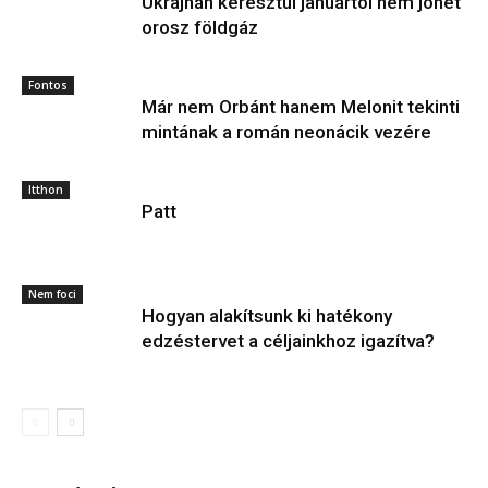
Ukrajnán keresztül januártól nem jöhet
orosz földgáz
Fontos
Már nem Orbánt hanem Melonit tekinti
mintának a román neonácik vezére
Itthon
Patt
Nem foci
Hogyan alakítsunk ki hatékony
edzéstervet a céljainkhoz igazítva?