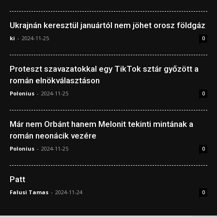
Ukrajnán keresztül januártól nem jöhet orosz földgáz
ki
-
2024-11-25
0
Proteszt szavazatokkal egy TikTok sztár győzött a
román elnökválasztáson
Polonius
-
2024-11-25
0
Már nem Orbánt hanem Melonit tekinti mintának a
román neonácik vezére
Polonius
-
2024-11-25
0
Patt
Falusi Tamas
-
2024-11-24
0