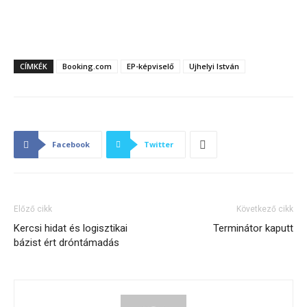
CÍMKÉK
Booking.com
EP-képviselő
Ujhelyi István
Facebook
Twitter
Előző cikk
Következő cikk
Kercsi hidat és logisztikai
Terminátor kaputt
bázist ért dróntámadás