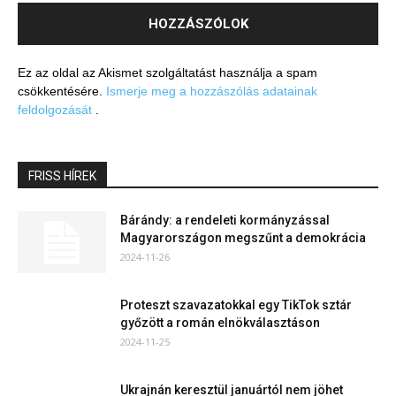
Ez az oldal az Akismet szolgáltatást használja a spam
csökkentésére.
Ismerje meg a hozzászólás adatainak
feldolgozását
.
FRISS HÍREK
Bárándy: a rendeleti kormányzással
Magyarországon megszűnt a demokrácia
2024-11-26
Proteszt szavazatokkal egy TikTok sztár
győzött a román elnökválasztáson
2024-11-25
Ukrajnán keresztül januártól nem jöhet