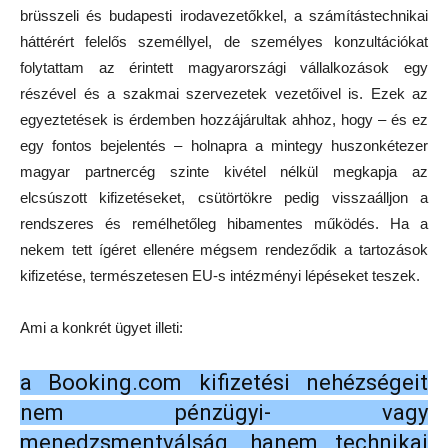
brüsszeli és budapesti irodavezetőkkel, a számítástechnikai
háttérért felelős személlyel, de személyes konzultációkat
folytattam az érintett magyarországi vállalkozások egy
részével és a szakmai szervezetek vezetőivel is. Ezek az
egyeztetések is érdemben hozzájárultak ahhoz, hogy – és ez
egy fontos bejelentés – holnapra a mintegy huszonkétezer
magyar partnercég szinte kivétel nélkül megkapja az
elcsúszott kifizetéseket, csütörtökre pedig visszaálljon a
rendszeres és remélhetőleg hibamentes működés. Ha a
nekem tett ígéret ellenére mégsem rendeződik a tartozások
kifizetése, természetesen EU-s intézményi lépéseket teszek.
Ami a konkrét ügyet illeti:
a Booking.com kifizetési nehézségeit
nem pénzügyi- vagy
menedzsmentválság, hanem technikai