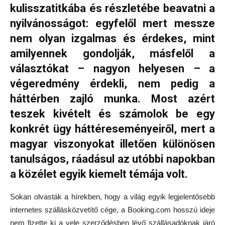
kulisszatitkába és részletébe beavatni a
nyilvánosságot: egyfelől mert messze
nem olyan izgalmas és érdekes, mint
amilyennek gondolják, másfelől a
választókat – nagyon helyesen – a
végeredmény érdekli, nem pedig a
háttérben zajló munka. Most azért
teszek kivételt és számolok be egy
konkrét ügy háttéreseményeiről, mert a
magyar viszonyokat illetően különösen
tanulságos, ráadásul az utóbbi napokban
a közélet egyik kiemelt témája volt.
Sokan olvasták a hírekben, hogy a világ egyik legjelentősebb
internetes szállásközvetítő cége, a Booking.com hosszú ideje
nem fizette ki a vele szerződésben lévő szállásadóknak járó