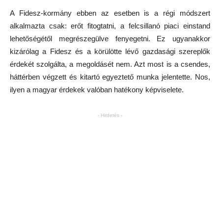
A Fidesz-kormány ebben az esetben is a régi módszert
alkalmazta csak: erőt fitogtatni, a felcsillanó piaci einstand
lehetőségétől megrészegülve fenyegetni. Ez ugyanakkor
kizárólag a Fidesz és a körülötte lévő gazdasági szereplők
érdekét szolgálta, a megoldásét nem. Azt most is a csendes,
háttérben végzett és kitartó egyeztető munka jelentette. Nos,
ilyen a magyar érdekek valóban hatékony képviselete.
- Hirdetés -