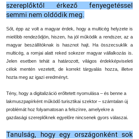
szereplőktől érkező fenyegetéssel
semmi nem oldódik meg.
Sőt, épp az volt a magyar érdek, hogy a multicég helyzete is
mielőbb rendeződjön, hiszen, ha jól működik a rendszer, az a
magyar beszállítóknak is hasznot hajt. Ha összecsuklik a
multicég, a romjai alatt reked sokezer magyar vállalkozás is.
Jelen esetben tehát a határozott, világos érdekképviseleti
célok mentén vezetett, de korrekt tárgyalás hozza, illetve
hozta meg az igazi eredményt.
Tény, hogy a digitalizáció erőltetett nyomulása – és benne a
lakmuszpapírként működő turisztikai szektor – számtalan új
problémát hoz folyamatosan a felszínre, amelyekre a
gazdasági szereplőknek egyelőre nincsenek gyors válaszai.
Tanulság, hogy egy országonként sok