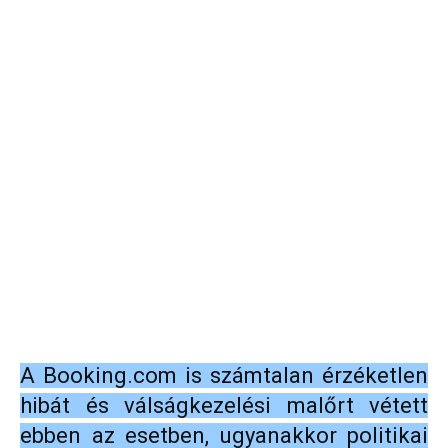
A Booking.com is számtalan érzéketlen
hibát és válságkezelési malőrt vétett
ebben az esetben, ugyanakkor politikai