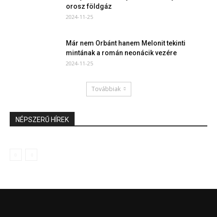
orosz földgáz
2024-11-25
Már nem Orbánt hanem Melonit tekinti
mintának a román neonácik vezére
2024-11-25
Továbbiak
NÉPSZERŰ HÍREK