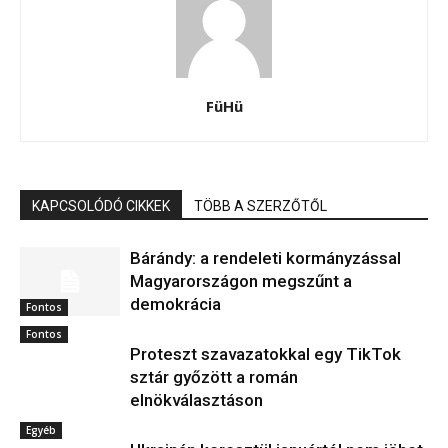
FüHü
KAPCSOLÓDÓ CIKKEK
TÖBB A SZERZŐTŐL
Bárándy: a rendeleti kormányzással
Magyarországon megszűnt a
demokrácia
Fontos
Fontos
Proteszt szavazatokkal egy TikTok
sztár győzött a román
elnökválasztáson
Egyéb