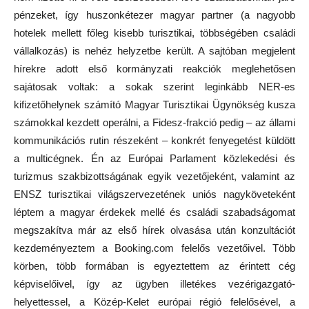
pénzeket, így huszonkétezer magyar partner (a nagyobb
hotelek mellett főleg kisebb turisztikai, többségében családi
vállalkozás) is nehéz helyzetbe került. A sajtóban megjelent
hírekre adott első kormányzati reakciók meglehetősen
sajátosak voltak: a sokak szerint leginkább NER-es
kifizetőhelynek számító Magyar Turisztikai Ügynökség kusza
számokkal kezdett operálni, a Fidesz-frakció pedig – az állami
kommunikációs rutin részeként – konkrét fenyegetést küldött
a multicégnek. Én az Európai Parlament közlekedési és
turizmus szakbizottságának egyik vezetőjeként, valamint az
ENSZ turisztikai világszervezetének uniós nagyköveteként
léptem a magyar érdekek mellé és családi szabadságomat
megszakítva már az első hírek olvasása után konzultációt
kezdeményeztem a Booking.com felelős vezetőivel. Több
körben, több formában is egyeztettem az érintett cég
képviselőivel, így az ügyben illetékes vezérigazgató-
helyettessel, a Közép-Kelet európai régió felelősével, a