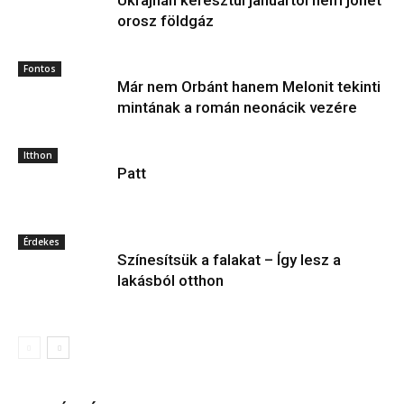
Ukrajnán keresztül januártól nem jöhet
orosz földgáz
Fontos
Már nem Orbánt hanem Melonit tekinti
mintának a román neonácik vezére
Itthon
Patt
Érdekes
Színesítsük a falakat – Így lesz a
lakásból otthon