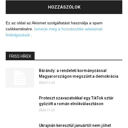
Ez az oldal az Akismet szolgáltatást használja a spam
csökkentésére.
Ismerje meg a hozzászólás adatainak
feldolgozását
.
FRISS HÍREK
Bárándy: a rendeleti kormányzással
Magyarországon megszűnt a demokrácia
2024-11-26
Proteszt szavazatokkal egy TikTok sztár
győzött a román elnökválasztáson
2024-11-25
Ukrajnán keresztül januártól nem jöhet