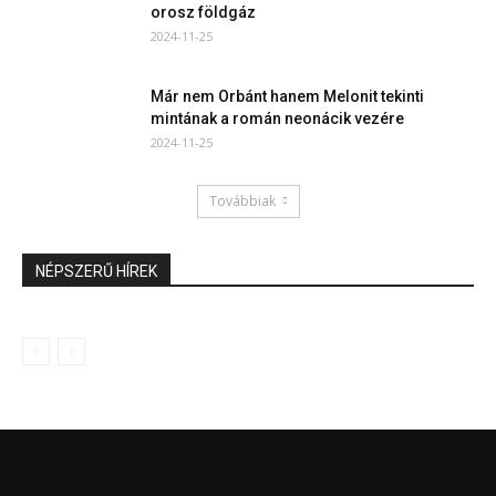
orosz földgáz
2024-11-25
Már nem Orbánt hanem Melonit tekinti
mintának a román neonácik vezére
2024-11-25
Továbbiak
NÉPSZERŰ HÍREK