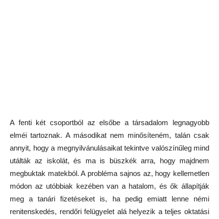
A fenti két csoportból az elsőbe a társadalom legnagyobb
elméi tartoznak. A másodikat nem minősíteném, talán csak
annyit, hogy a megnyilvánulásaikat tekintve valószínűleg mind
utálták az iskolát, és ma is büszkék arra, hogy majdnem
megbuktak matekból. A probléma sajnos az, hogy kellemetlen
módon az utóbbiak kezében van a hatalom, és ők állapítják
meg a tanári fizetéseket is, ha pedig emiatt lenne némi
renitenskedés, rendőri felügyelet alá helyezik a teljes oktatási