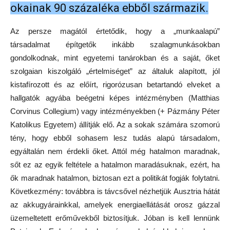
okainak 90 százaléka ebből származik.
Az persze magától értetődik, hogy a „munkaalapú”
társadalmat építgetők inkább szalagmunkásokban
gondolkodnak, mint egyetemi tanárokban és a saját, őket
szolgaian kiszolgáló „értelmiséget” az általuk alapított, jól
kistafírozott és az előírt, rigorózusan betartandó elveket a
hallgatók agyába beégetni képes intézményben (Matthias
Corvinus Collegium) vagy intézményekben (+ Pázmány Péter
Katolikus Egyetem) állítják elő. Az a sokak számára szomorú
tény, hogy ebből sohasem lesz tudás alapú társadalom,
egyáltalán nem érdekli őket. Attól még hatalmon maradnak,
sőt ez az egyik feltétele a hatalmon maradásuknak, ezért, ha
ők maradnak hatalmon, biztosan ezt a politikát fogják folytatni.
Következmény: továbbra is távcsővel nézhetjük Ausztria hátát
az akkugyárainkkal, amelyek energiaellátását orosz gázzal
üzemeltetett erőművekből biztosítjuk. Jóban is kell lennünk