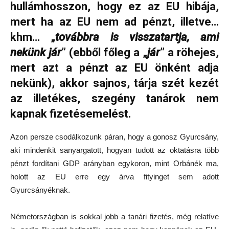
hullámhosszon, hogy ez az EU hibája,
mert ha az EU nem ad pénzt, illetve…
khm… „
továbbra is visszatartja, ami
nekünk jár
” (ebből főleg a „
jár
” a röhejes,
mert azt a pénzt az EU önként adja
nekünk), akkor sajnos, tárja szét kezét
az illetékes, szegény tanárok nem
kapnak fizetésemelést.
Azon persze csodálkozunk páran, hogy a gonosz Gyurcsány,
aki mindenkit sanyargatott, hogyan tudott az oktatásra több
pénzt fordítani GDP arányban egykoron, mint Orbánék ma,
holott az EU erre egy árva fityinget sem adott
Gyurcsányéknak.
Németországban is sokkal jobb a tanári fizetés, még relatíve