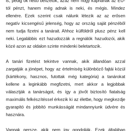
is, pedig ők nettó befizetők, azaz nem hogy kapnának az EU-
tól pénzt, hanem még adnak is neki, és mégis. Mindez
ellenére. Ezek szerint csak nálunk létezik az az erősen
negatív kicsengésű jelenség, hogy az ország saját pénzéből
nem tudja fizetni a tanárait. Ahhoz külföldről plusz pénz kell
neki. Legalábbis ezt hazudozzák a regnálók hazudozói, akik
közé azon az oldalon szinte mindenki beletartozik.
A tanári fizetést tekintve vannak, akik állandóan azzal
zargatják a jónépet, hogy az értelmiség különböző fajtái közül
(kártékony, hasznos, futottak még kategória) a tanárokat
kellene a leginkább megfizetni, mert akkor a legjobbak
választják a tanárságot, és így a jövőt biztosító fiatalság
maximális felkészítéssel érkezik ki az életbe, hogy megkezdje
gyarapító és jobbító munkásságát mindannyiunk üdvére és
hasznára.
Vannak persze, akik nem így gondolják. Ezek általában