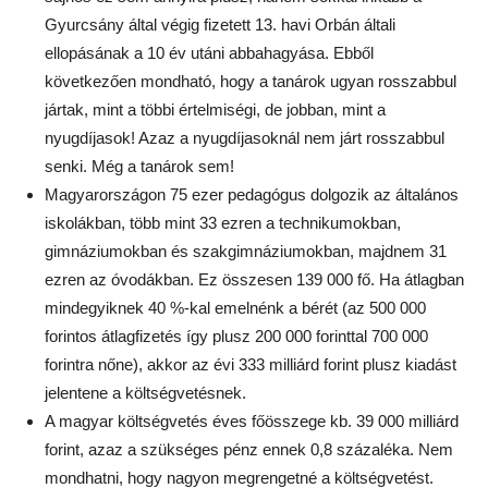
Gyurcsány által végig fizetett 13. havi Orbán általi
ellopásának a 10 év utáni abbahagyása. Ebből
következően mondható, hogy a tanárok ugyan rosszabbul
jártak, mint a többi értelmiségi, de jobban, mint a
nyugdíjasok! Azaz a nyugdíjasoknál nem járt rosszabbul
senki. Még a tanárok sem!
Magyarországon 75 ezer pedagógus dolgozik az általános
iskolákban, több mint 33 ezren a technikumokban,
gimnáziumokban és szakgimnáziumokban, majdnem 31
ezren az óvodákban. Ez összesen 139 000 fő. Ha átlagban
mindegyiknek 40 %-kal emelnénk a bérét (az 500 000
forintos átlagfizetés így plusz 200 000 forinttal 700 000
forintra nőne), akkor az évi 333 milliárd forint plusz kiadást
jelentene a költségvetésnek.
A magyar költségvetés éves főösszege kb. 39 000 milliárd
forint, azaz a szükséges pénz ennek 0,8 százaléka. Nem
mondhatni, hogy nagyon megrengetné a költségvetést.