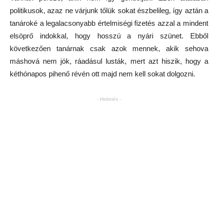
politikusok, azaz ne várjunk tőlük sokat észbelileg, így aztán a
tanároké a legalacsonyabb értelmiségi fizetés azzal a mindent
elsöprő indokkal, hogy hosszú a nyári szünet. Ebből
következően tanárnak csak azok mennek, akik sehova
máshová nem jók, ráadásul lusták, mert azt hiszik, hogy a
kéthónapos pihenő révén ott majd nem kell sokat dolgozni.
- Hirdetés -