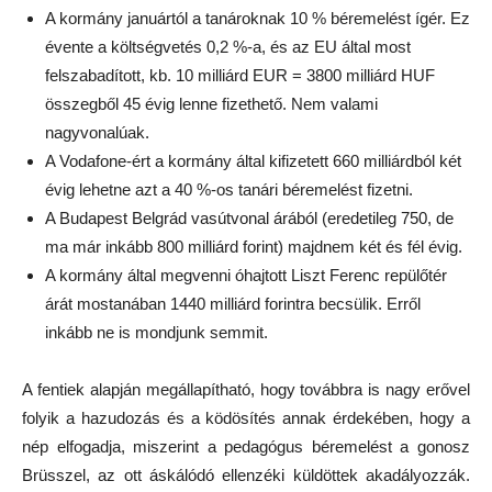
A kormány januártól a tanároknak 10 % béremelést ígér. Ez
évente a költségvetés 0,2 %-a, és az EU által most
felszabadított, kb. 10 milliárd EUR = 3800 milliárd HUF
összegből 45 évig lenne fizethető. Nem valami
nagyvonalúak.
A Vodafone-ért a kormány által kifizetett 660 milliárdból két
évig lehetne azt a 40 %-os tanári béremelést fizetni.
A Budapest Belgrád vasútvonal árából (eredetileg 750, de
ma már inkább 800 milliárd forint) majdnem két és fél évig.
A kormány által megvenni óhajtott Liszt Ferenc repülőtér
árát mostanában 1440 milliárd forintra becsülik. Erről
inkább ne is mondjunk semmit.
A fentiek alapján megállapítható, hogy továbbra is nagy erővel
folyik a hazudozás és a ködösítés annak érdekében, hogy a
nép elfogadja, miszerint a pedagógus béremelést a gonosz
Brüsszel, az ott áskálódó ellenzéki küldöttek akadályozzák.