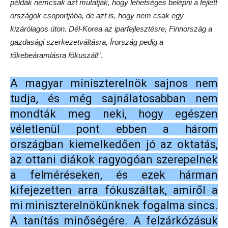
példák nemcsak azt mutatják, hogy lehetséges belépni a fejlett
országok csoportjába, de azt is, hogy nem csak egy
kizárólagos úton. Dél-Korea az iparfejlesztésre, Finnország a
gazdasági szerkezetváltásra, Írország pedig a
tőkebeáramlásra fókuszált
”.
A magyar miniszterelnök sajnos nem
tudja, és még sajnálatosabban nem
mondták meg neki, hogy egészen
véletlenül pont ebben a három
országban kiemelkedően jó az oktatás,
az ottani diákok ragyogóan szerepelnek
a felméréseken, és ezek hárman
kifejezetten arra fókuszáltak, amiről a
mi miniszterelnökünknek fogalma sincs.
A tanítás minőségére. A felzárkózásuk