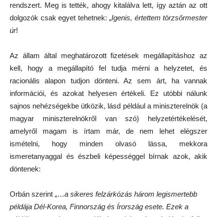
rendszert. Meg is tették, ahogy kitalálva lett, így aztán az ott
dolgozók csak egyet tehetnek: „
Igenis, értettem törzsőrmester
úr
!
Az állam által meghatározott fizetések megállapításhoz az
kell, hogy a megállapító fel tudja mérni a helyzetet, és
racionális alapon tudjon dönteni. Az sem árt, ha vannak
információi, és azokat helyesen értékeli. Ez utóbbi nálunk
sajnos nehézségekbe ütközik, lásd például a miniszterelnök (a
magyar miniszterelnökről van szó) helyzetértékelését,
amelyről magam is írtam már, de nem lehet elégszer
ismételni, hogy minden olvasó lássa, mekkora
ismeretanyaggal és észbeli képességgel bírnak azok, akik
döntenek:
Orbán szerint „…
a sikeres felzárkózás három legismertebb
példája Dél-Korea, Finnország és Írország esete. Ezek a