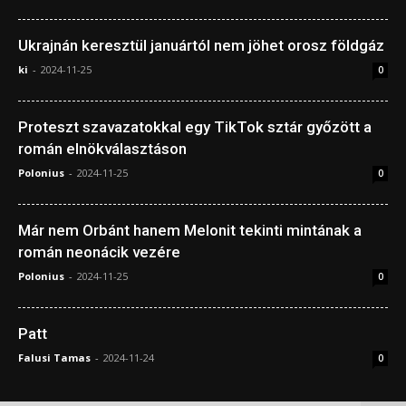
Ukrajnán keresztül januártól nem jöhet orosz földgáz
ki
-
2024-11-25
0
Proteszt szavazatokkal egy TikTok sztár győzött a
román elnökválasztáson
Polonius
-
2024-11-25
0
Már nem Orbánt hanem Melonit tekinti mintának a
román neonácik vezére
Polonius
-
2024-11-25
0
Patt
Falusi Tamas
-
2024-11-24
0