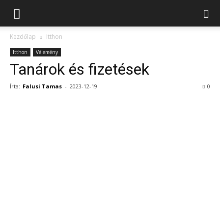
Kezdőlap
Itthon
Itthon
Vélemény
Tanárok és fizetések
Írta:
Falusi Tamas
-
2023-12-19
0