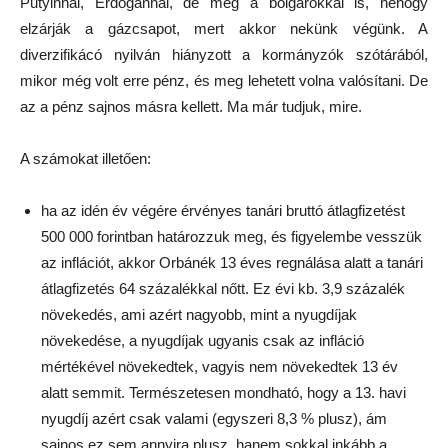
Putyinnal, Erdogánnal, de még a bolgárokkal is, nehogy
elzárják a gázcsapot, mert akkor nekünk végünk. A
diverzifikácó nyilván hiányzott a kormányzók szótárából,
mikor még volt erre pénz, és meg lehetett volna valósítani. De
az a pénz sajnos másra kellett. Ma már tudjuk, mire.
A számokat illetően:
ha az idén év végére érvényes tanári bruttó átlagfizetést
500 000 forintban határozzuk meg, és figyelembe vesszük
az inflációt, akkor Orbánék 13 éves regnálása alatt a tanári
átlagfizetés 64 százalékkal nőtt. Ez évi kb. 3,9 százalék
növekedés, ami azért nagyobb, mint a nyugdíjak
növekedése, a nyugdíjak ugyanis csak az infláció
mértékével növekedtek, vagyis nem növekedtek 13 év
alatt semmit. Természetesen mondható, hogy a 13. havi
nyugdíj azért csak valami (egyszeri 8,3 % plusz), ám
sajnos ez sem annyira plusz, hanem sokkal inkább a