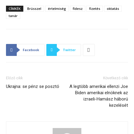
CÍMKÉK
Brüsszel
értelmiség
fidesz
fizetés
oktatás
tanár
Facebook
Twitter
Előző cikk
Következő cikk
Ukrajna: se pénz se posztó
A legtöbb amerikai ellenzi Joe
Biden amerikai elnöknek az
izraeli-Hamász háború
kezelését