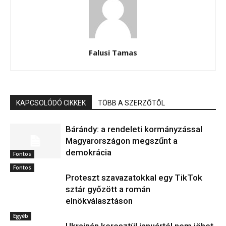
Falusi Tamas
KAPCSOLÓDÓ CIKKEK
TÖBB A SZERZŐTŐL
Bárándy: a rendeleti kormányzással
Magyarországon megszűnt a
demokrácia
Fontos
Fontos
Proteszt szavazatokkal egy TikTok
sztár győzött a román
elnökválasztáson
Egyéb