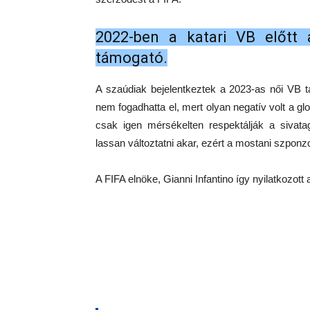
2022-ben a katari VB előtt 
támogató.
A szaúdiak bejelentkeztek a 2023-as női VB t
nem fogadhatta el, mert olyan negatív volt a glo
csak igen mérsékelten respektálják a sivat
lassan változtatni akar, ezért a mostani szponz
A FIFA elnöke, Gianni Infantino így nyilatkozott