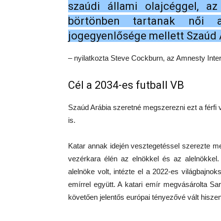
szaúdi állami olajcéggel, 
börtönben tartanak női a
jogegyenlősége mellett Szaúd 
– nyilatkozta Steve Cockburn, az Amnesty Intern
Cél a 2034-es futball VB
Szaúd Arábia szeretné megszerezni ezt a férfi 
is.
Katar annak idején vesztegetéssel szerezte me
vezérkara élén az elnökkel és az alelnökkel.
alelnöke volt, intézte el a 2022-es világbajno
emírrel együtt. A katari emír megvásárolta S
követően jelentős európai tényezővé vált hisze