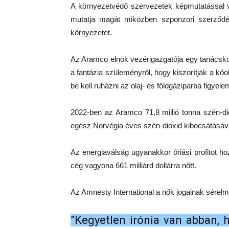
A környezetvédő szervezetek képmutatással v
mutatja magát miközben szponzori szerződés
környezetet.
Az Aramco elnök vezérigazgatója egy tanácskoz
a fantázia szüleményről, hogy kiszorítják a kőol
be kell ruházni az olaj- és földgáziparba figyelem
2022-ben az Aramco 71,8 millió tonna szén-dio
egész Norvégia éves szén-dioxid kibocsátásáv
Az energiaválság ugyanakkor óriási profitot ho
cég vagyona 661 milliárd dollárra nőtt.
Az Amnesty International a nők jogainak sérelm
”Kegyetlen irónia van abban, 