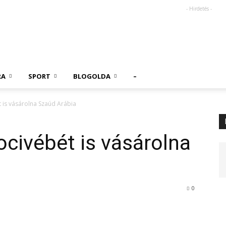
- Hirdetés -
RA
SPORT
BLOGOLDA
–
 is vásárolna Szaúd Arábia
ocivébét is vásárolna
0