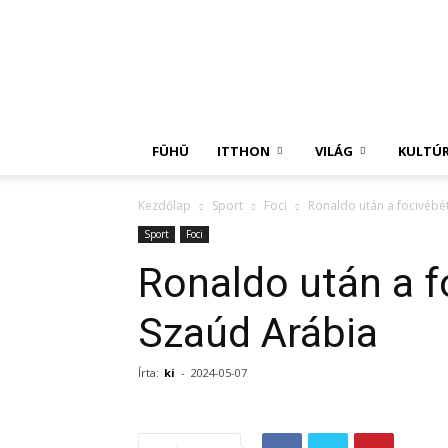
Független
Hírügynökség
FÜHÜ
ITTHON
VILÁG
KULTÚ
Kezdőlap
Sport
Foci
Ronaldo után a focivébét
Sport
Foci
Ronaldo után a f
Szaúd Arábia
Írta:
ki
-
2024-05-07