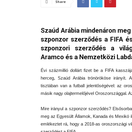
Share
Szaúd Arábia mindenáron meg a
szponzor szerződés a FIFA és
szponzori szerződés a világ
Aramco és a Nemzetközi Labda
Évi százmillió dollárt fizet be a FIFA kas
herceg, Szaúd Arábia trónörököse irányít.
tisztában van a futball jelentőségével: az oro
másik nagy olajtermelőjével Oroszországgal. A
Mire irányul a szponzor szerződés? Elsősorban
meg az Egyesült Államok, Kanada és Mexikó il
emlékeztet rá, hogy a 2018-as oroszországi v
szerződést a FIFA.