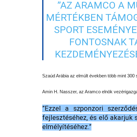
”AZ ARAMCO A M
MÉRTÉKBEN TÁMOG
SPORT ESEMÉNYE
FONTOSNAK TA
KEZDEMÉNYEZÉSEK
Szaúd Arábia az elmúlt években több mint 300 
Amin H. Nasszer, az Aramco elnök vezérigazgató
”Ezzel a szponzori szerződés
fejlesztéséhez, és elő akarjuk
elmélyítéséhez.”