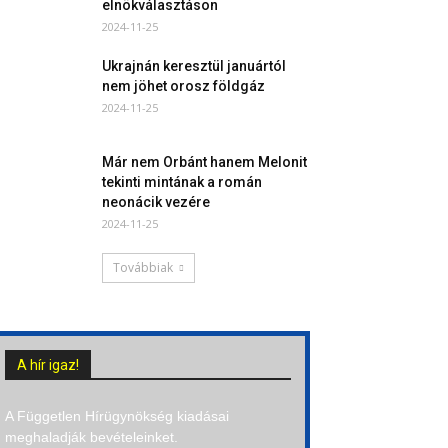
elnökválasztáson
2024-11-25
Ukrajnán keresztül januártól
nem jöhet orosz földgáz
2024-11-25
Már nem Orbánt hanem Melonit
tekinti mintának a román
neonácik vezére
2024-11-25
Továbbiak
A hír igaz!
A Független Hírügynökség kiadásai
meghaladják bevételeinket.