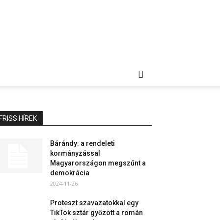
FRISS HÍREK
Bárándy: a rendeleti
kormányzással
Magyarországon megszűnt a
demokrácia
2024-11-26
Proteszt szavazatokkal egy
TikTok sztár győzött a román