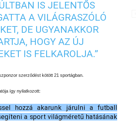
ÚLTBAN IS JELENTŐS
ATTA A VILÁGRASZÓLÓ
KET, DE UGYANAKKOR
RTJA, HOGY AZ ÚJ
ET IS FELKAROLJA.”
szponzor szerződést kötött 21 sportágban.
ja így nyilatkozott:
sel hozzá akarunk járulni a futball
 segíteni a sport világméretű hatásának