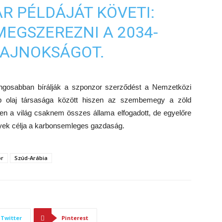
R PÉLDÁJÁT KÖVETI:
MEGSZEREZNI A 2034-
BAJNOKSÁGOT.
ngosabban bírálják a szponzor szerződést a Nemzetközi
b olaj társasága között hiszen az szembemegy a zöld
en a világ csaknem összes állama elfogadott, de egyelőre
elyek célja a karbonsemleges gazdaság.
or
Szúd-Arábia
Twitter
Pinterest