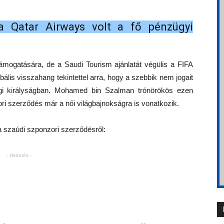
a Qatar Airways volt a fő pénzügyi
ámogatására, de a Saudi Tourism ajánlatát végülis a FIFA
bális visszahang tekintettel arra, hogy a szebbik nem jogait
agi királyságban. Mohamed bin Szalman trónörökös ezen
ori szerződés már a női világbajnokságra is vonatkozik.
 a szaúdi szponzori szerződésről:
- Hirdetés -