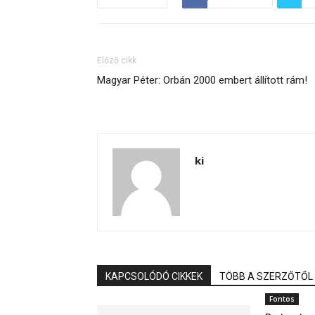
Előző cikk
Magyar Péter: Orbán 2000 embert állított rám!
ki
KAPCSOLÓDÓ CIKKEK
TÖBB A SZERZŐTŐL
Fontos