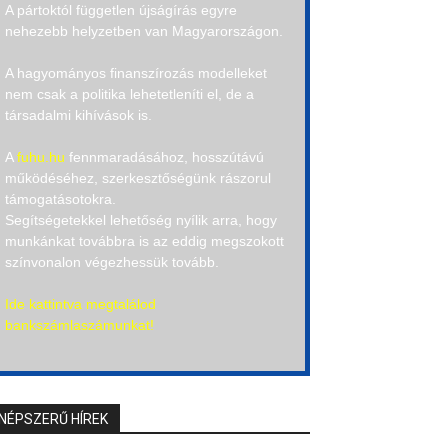
A pártoktól független újságírás egyre
nehezebb helyzetben van Magyarországon.
A hagyományos finanszírozás modelleket
nem csak a politika lehetetleníti el, de a
társadalmi kihívások is.
A
fuhu.hu
fennmaradásához, hosszútávú
működéséhez, szerkesztőségünk rászorul
támogatásotokra.
Segítségetekkel lehetőség nyílik arra, hogy
munkánkat továbbra is az eddig megszokott
színvonalon végezhessük tovább.
Ide kattintva megtalálod
bankszámlaszámunkat!
NÉPSZERŰ HÍREK