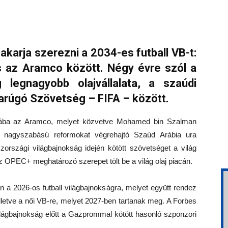
karja szerezni a 2034-es futball VB-t:
 az Aramco között. Négy évre szól a
 legnagyobb olajvállalata, a szaúdi
rúgó Szövetség – FIFA – között.
szájába az Aramco, melyet közvetve Mohamed bin Szalman
 A nagyszabású reformokat végrehajtó Szaúd Arábia ura
szországi világbajnokság idején kötött szövetséget a világ
z OPEC+ meghatározó szerepet tölt be a világ olaj piacán.
 a 2026-os futball világbajnokságra, melyet együtt rendez
letve a női VB-re, melyet 2027-ben tartanak meg. A Forbes
ilágbajnokság előtt a Gazprommal kötött hasonló szponzori