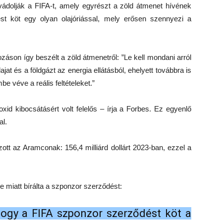
ádolják a FIFA-t, amely egyrészt a zöld átmenet hívének
t köt egy olyan olajóriással, mely erősen szennyezi a
áson így beszélt a zöld átmenetről: ”Le kell mondani arról
ajat és a földgázt az energia ellátásból, ehelyett továbbra is
be véve a reális feltételeket.”
xid kibocsátásért volt felelős – írja a Forbes. Ez egyenlő
al.
zott az Aramconak: 156,4 milliárd dollárt 2023-ban, ezzel a
e miatt bírálta a szponzor szerződést:
hogy a FIFA szponzor szerződést köt a