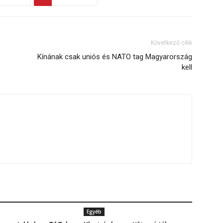
Következő cikk
Kínának csak uniós és NATO tag Magyarország
kell
Egyéb