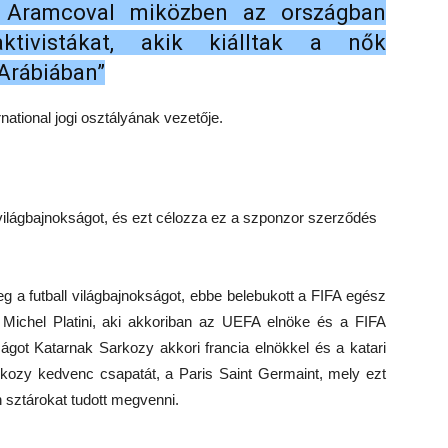
az Aramcoval miközben az országban
ktivistákat, akik kiálltak a nők
Arábiában”
ational jogi osztályának vezetője.
világbajnokságot, és ezt célozza ez a szponzor szerződés
g a futball világbajnokságot, ebbe belebukott a FIFA egész
 Michel Platini, aki akkoriban az UEFA elnöke és a FIFA
kságot Katarnak Sarkozy akkori francia elnökkel és a katari
arkozy kedvenc csapatát, a Paris Saint Germaint, mely ezt
n sztárokat tudott megvenni.