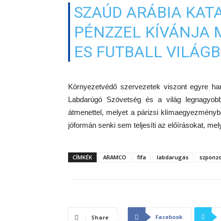
SZAÚD ARÁBIA KATA
PÉNZZEL KÍVÁNJA 
ES FUTBALL VILÁG
Környezetvédő szervezetek viszont egyre ha
Labdarúgó Szövetség és a világ legnagyob
átmenettel, melyet a párizsi klímaegyezményb
jóformán senki sem teljesíti az előírásokat, m
CÍMKÉK
ARAMCO
fifa
labdarugás
szponz
Facebook
Share