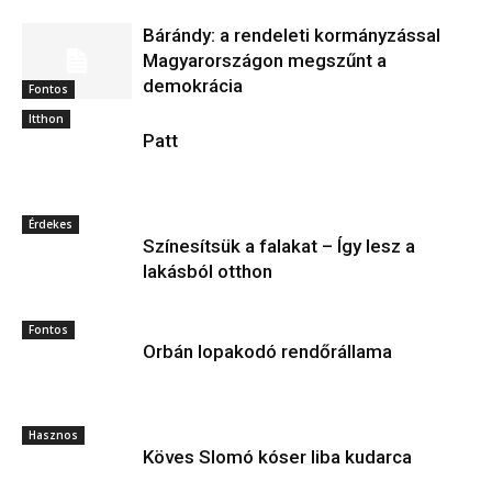
Bárándy: a rendeleti kormányzással
Magyarországon megszűnt a
demokrácia
Fontos
Itthon
Patt
Érdekes
Színesítsük a falakat – Így lesz a
lakásból otthon
Fontos
Orbán lopakodó rendőrállama
Hasznos
Köves Slomó kóser liba kudarca