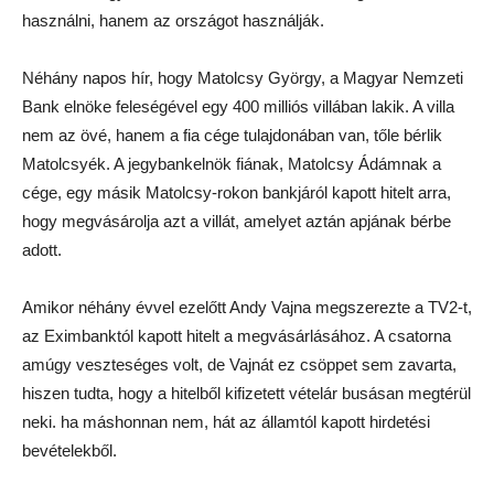
használni, hanem az országot használják.
Néhány napos hír, hogy Matolcsy György, a Magyar Nemzeti
Bank elnöke feleségével egy 400 milliós villában lakik. A villa
nem az övé, hanem a fia cége tulajdonában van, tőle bérlik
Matolcsyék. A jegybankelnök fiának, Matolcsy Ádámnak a
cége, egy másik Matolcsy-rokon bankjáról kapott hitelt arra,
hogy megvásárolja azt a villát, amelyet aztán apjának bérbe
adott.
Amikor néhány évvel ezelőtt Andy Vajna megszerezte a TV2-t,
az Eximbanktól kapott hitelt a megvásárlásához. A csatorna
amúgy veszteséges volt, de Vajnát ez csöppet sem zavarta,
hiszen tudta, hogy a hitelből kifizetett vételár busásan megtérül
neki. ha máshonnan nem, hát az államtól kapott hirdetési
bevételekből.