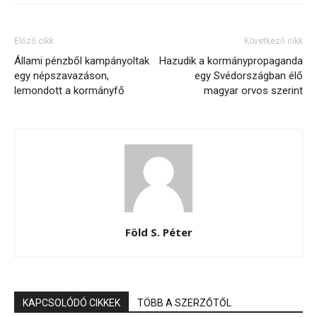
Előző cikk
Következő cikk
Állami pénzből kampányoltak
Hazudik a kormánypropaganda
egy népszavazáson,
egy Svédországban élő
lemondott a kormányfő
magyar orvos szerint
Föld S. Péter
KAPCSOLÓDÓ CIKKEK
TÖBB A SZERZŐTŐL