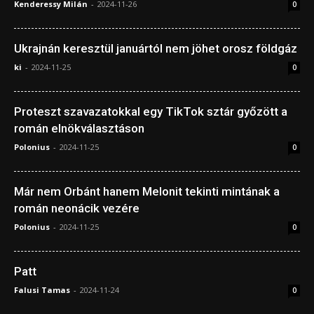
Kenderessy Milán
-
2024-11-26
0
Ukrajnán keresztül januártól nem jöhet orosz földgáz
ki
-
2024-11-25
0
Proteszt szavazatokkal egy TikTok sztár győzött a
román elnökválasztáson
Polonius
-
2024-11-25
0
Már nem Orbánt hanem Melonit tekinti mintának a
román neonácik vezére
Polonius
-
2024-11-25
0
Patt
Falusi Tamas
-
2024-11-24
0