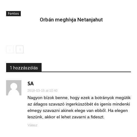
Fontos
Orbán meghívja Netanjahut
1 hozzászólás
SA
2018-03-15 at 10:40
Nagyon bízok benne, hogy ezek a botrányok megütik
az átlagos szavazó ingerküszöbét és igenis mindenki
elmegy szavazni akinek elege van ebből. Ha elegen
leszünk, akkor el lehet zavarni a fideszt.
Válasz