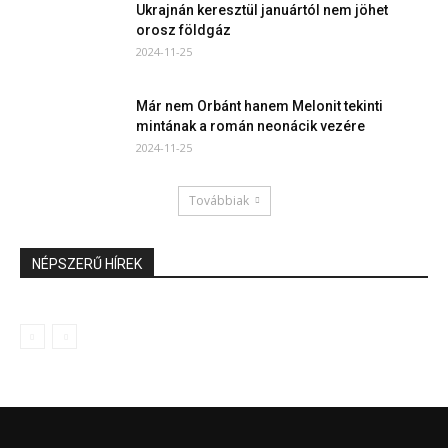
Ukrajnán keresztül januártól nem jöhet
orosz földgáz
2024-11-25
Már nem Orbánt hanem Melonit tekinti
mintának a román neonácik vezére
2024-11-25
Továbbiak
NÉPSZERŰ HÍREK