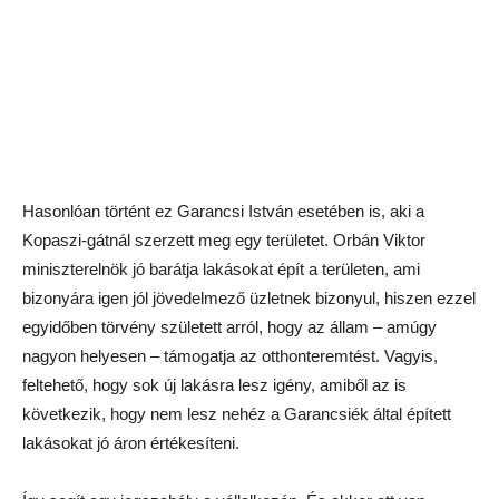
Hasonlóan történt ez Garancsi István esetében is, aki a
Kopaszi-gátnál szerzett meg egy területet. Orbán Viktor
miniszterelnök jó barátja lakásokat épít a területen, ami
bizonyára igen jól jövedelmező üzletnek bizonyul, hiszen ezzel
egyidőben törvény született arról, hogy az állam – amúgy
nagyon helyesen – támogatja az otthonteremtést. Vagyis,
feltehető, hogy sok új lakásra lesz igény, amiből az is
következik, hogy nem lesz nehéz a Garancsiék által épített
lakásokat jó áron értékesíteni.