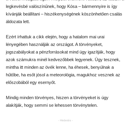
legkevésbé valószínűnek, hogy Kósa – bármennyire is így
kívánják beállítani – hiszékenységének köszönhetően csalás
áldozata lett.
Ezért írhattuk a cikk elején, hogy a hatalom mai urai
lényegében használják az országot. A törvényeket,
jogszabályokat a pénzforrásokat mind úgy igazítják, hogy
azok számukra minél kedvezőbbek legyenek. Úgy tesznek,
mintha itt minden az övék lenne, ha éhesek, benyúlnak a
hűtőbe, ha esőt jósol a meteorológia, magukhoz vesznek az
előszobából egy esernyőt.
Mindig minden törvényes, hiszen a törvényeket is úgy
alakítják, hogy semmi se lehessen törvénytelen.
- Hirdetés -