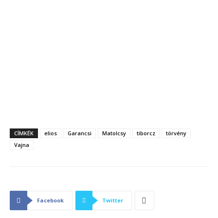
CÍMKÉK
elios
Garancsi
Matolcsy
tiborcz
törvény
Vajna
Facebook
Twitter