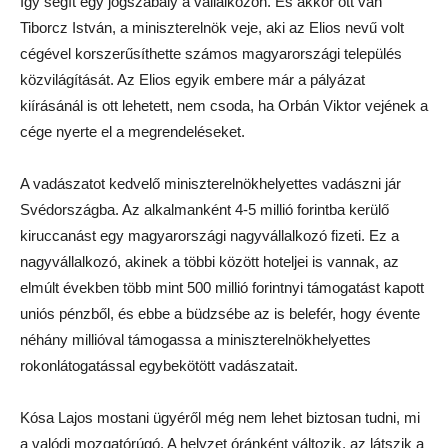
Így segít egy jogszabály a vállalkozón. És akkor ott van
Tiborcz István, a miniszterelnök veje, aki az Elios nevű volt
cégével korszerűsíthette számos magyarországi település
közvilágítását. Az Elios egyik embere már a pályázat
kiírásánál is ott lehetett, nem csoda, ha Orbán Viktor vejének a
cége nyerte el a megrendeléseket.
A vadászatot kedvelő miniszterelnökhelyettes vadászni jár
Svédországba. Az alkalmanként 4-5 millió forintba kerülő
kiruccanást egy magyarországi nagyvállalkozó fizeti. Ez a
nagyvállalkozó, akinek a többi között hoteljei is vannak, az
elmúlt években több mint 500 millió forintnyi támogatást kapott
uniós pénzből, és ebbe a büdzsébe az is belefér, hogy évente
néhány millióval támogassa a miniszterelnökhelyettes
rokonlátogatással egybekötött vadászatait.
Kósa Lajos mostani ügyéről még nem lehet biztosan tudni, mi
a valódi mozgatórúgó. A helyzet óránként változik, az látszik a