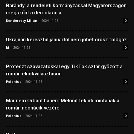
Bárándy: a rendeleti kormányzással Magyarországon
megszűnt a demokrácia
Kenderessy Milán
-
2024-11-26
0
Ukrajnán keresztül januártól nem jöhet orosz földgáz
ki
-
2024-11-25
0
Proteszt szavazatokkal egy TikTok sztár győzött a
román elnökválasztáson
Polonius
-
2024-11-25
0
Már nem Orbánt hanem Melonit tekinti mintának a
román neonácik vezére
Polonius
-
2024-11-25
0