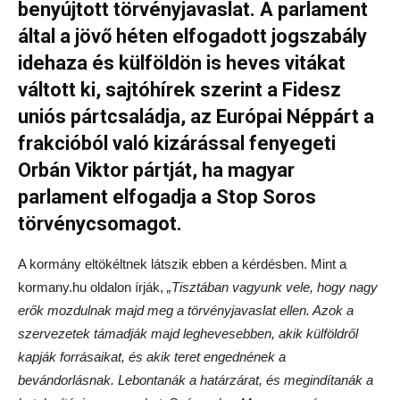
benyújtott törvényjavaslat. A parlament
által a jövő héten elfogadott jogszabály
idehaza és külföldön is heves vitákat
váltott ki, sajtóhírek szerint a Fidesz
uniós pártcsaládja, az Európai Néppárt a
frakcióból való kizárással fenyegeti
Orbán Viktor pártját, ha magyar
parlament elfogadja a Stop Soros
törvénycsomagot.
A kormány eltökéltnek látszik ebben a kérdésben. Mint a
kormany.hu oldalon írják,
„Tisztában vagyunk vele, hogy nagy
erők mozdulnak majd meg a törvényjavaslat ellen. Azok a
szervezetek támadják majd leghevesebben, akik külföldről
kapják forrásaikat, és akik teret engednének a
bevándorlásnak. Lebontanák a határzárat, és megindítanák a