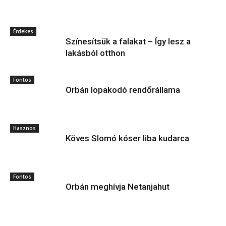
Érdekes
Színesítsük a falakat – Így lesz a
lakásból otthon
Fontos
Orbán lopakodó rendőrállama
Hasznos
Köves Slomó kóser liba kudarca
Fontos
Orbán meghívja Netanjahut