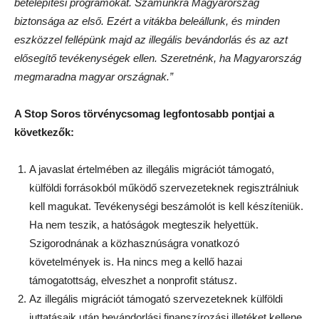
betelepítési programokat. Számunkra Magyarország
biztonsága az első. Ezért a vitákba beleállunk, és minden
eszközzel fellépünk majd az illegális bevándorlás és az azt
elősegítő tevékenységek ellen. Szeretnénk, ha Magyarország
megmaradna magyar országnak.”
A Stop Soros törvénycsomag legfontosabb pontjai a
következők:
A javaslat értelmében az illegális migrációt támogató,
külföldi forrásokból működő szervezeteknek regisztrálniuk
kell magukat. Tevékenységi beszámolót is kell készíteniük.
Ha nem teszik, a hatóságok megteszik helyettük.
Szigorodnának a közhasznúságra vonatkozó
követelmények is. Ha nincs meg a kellő hazai
támogatottság, elveszhet a nonprofit státusz.
Az illegális migrációt támogató szervezeteknek külföldi
juttatásaik után bevándorlási finanszírozási illetéket kellene