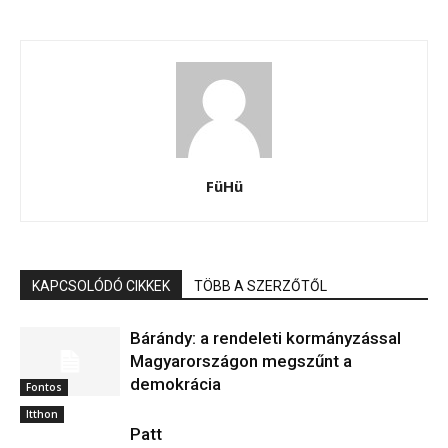
FüHü
KAPCSOLÓDÓ CIKKEK
TÖBB A SZERZŐTŐL
Bárándy: a rendeleti kormányzással
Magyarországon megszűnt a
demokrácia
Fontos
Itthon
Patt