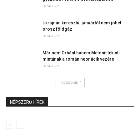
2024-11-25
Ukrajnán keresztül januártól nem jöhet
orosz földgáz
2024-11-25
Már nem Orbánt hanem Melonit tekinti
mintának a román neonácik vezére
2024-11-25
Továbbiak
NÉPSZERŰ HÍREK