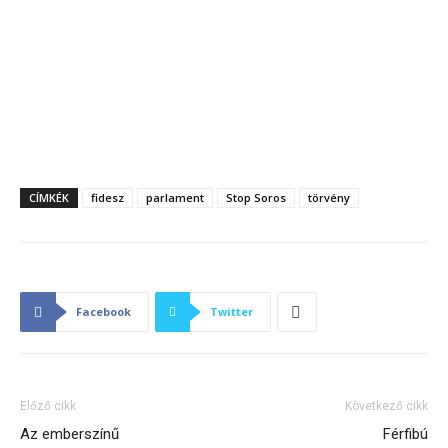
CÍMKÉK
fidesz
parlament
Stop Soros
törvény
Facebook
Twitter
Előző cikk
Következő cikk
Az emberszínű
Férfibú